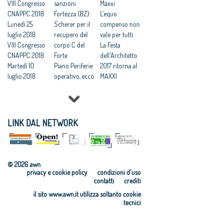
VIII Congresso
sanzioni
Maxxi
CNAPPC 2018.
Fortezza (BZ):
L’equo
Lunedì 25
Scherer per il
compenso non
luglio 2018
recupero del
vale per tutti
VIII Congresso
corpo C del
La Festa
CNAPPC 2018.
Forte
dell'Architetto
Martedì 10
Piano Periferie
2017 ritorna al
luglio 2018
operativo, ecco
MAXXI
VIII Congresso
tutti i progetti
Professioni:
CNAPPC 2018.
finanziati
architetti, il 30
Lunedì 9 luglio
Commissione
Focus su
2018
periferie,
'Internazionali
LINK DAL NETWORK
VIII Congresso
Minniti:
zzazione e
CNAPPC 2018.
«Proposte da
innovazione
Domenica 8
condividere:
culturale'
luglio 2018
politiche
Festa
© 2026 awn
VIII Congresso
integrate per le
dell’Architetto
privacy e cookie policy
condizioni d'uso
CNAPPC 2018.
città»
2017 - Una
contatti
crediti
Venerdì 6
Equo
legge per
il sito www.awn.it utilizza soltanto cookie
luglio 2018
compenso,
l’architettura
tecnici
VIII Congresso
parametri
Rappresentanz
CNAPPC 2018.
vincolanti
a, avanti in