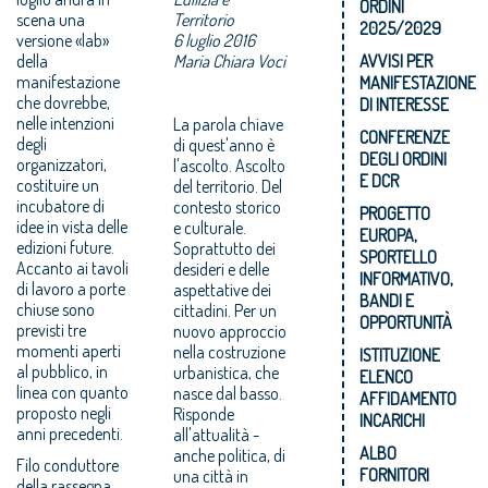
ORDINI
scena una
Territorio
2025/2029
versione «lab»
6 luglio 2016
della
Maria Chiara Voci
AVVISI PER
manifestazione
MANIFESTAZIONE
che dovrebbe,
DI INTERESSE
nelle intenzioni
La parola chiave
CONFERENZE
degli
di quest'anno è
DEGLI ORDINI
organizzatori,
l'ascolto. Ascolto
E DCR
costituire un
del territorio. Del
incubatore di
contesto storico
PROGETTO
idee in vista delle
e culturale.
EUROPA,
edizioni future.
Soprattutto dei
SPORTELLO
Accanto ai tavoli
desideri e delle
INFORMATIVO,
di lavoro a porte
aspettative dei
BANDI E
chiuse sono
cittadini. Per un
OPPORTUNITÀ
previsti tre
nuovo approccio
momenti aperti
nella costruzione
ISTITUZIONE
al pubblico, in
urbanistica, che
ELENCO
linea con quanto
nasce dal basso.
AFFIDAMENTO
proposto negli
Risponde
INCARICHI
anni precedenti.
all'attualità -
ALBO
anche politica, di
Filo conduttore
FORNITORI
una città in
della rassegna