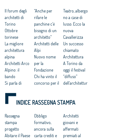
Il forum degli
“Anche per
Teatro, albergo
architetti di
rifare le
no a case di
Torino
panchine c’è
lusso. Ecco la
Ottobre
bisogno di un
nuova
torinese
architetto”
Cavallerizza
La migliore
Architetti delle
Un successo
architettura
Alpi
chiamato
alpina
Nuovo nome
Architettura
Architetti Arco
per la
A Torino da
Alpino: il
Fondazione
oggi il festival
bando
Chi ha vinto il
“diffuso”
Si parla di
concorso per il
dell’architettur
scuole
Museo
a in città
Architetti a
Sconfinare fa
INDICE RASSEGNA STAMPA
Restructura
bene
Dal 30 giugno
Rassegna
Obbligo
al via il Festival
Architetti
stampa
formativo,
dell'Architettur
giovani e
progetto
ancora sulla
a in Città
affermati
Abitare il Paese
carta crediti e
premiati al