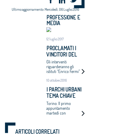
Ultimo aggiornamento: Mercoledì, 06 Luglio 2016
PROFESSIONE E
MEDIA
12 luglio 2017
PROCLAMATI I
VINCITORI DEL
CONCORSO
Gli interventi
ARCHITETTONICO
riguarderanno gli
istituti “Enrico Fermi”
“TORINO FA
di piazza Giacomini e
SCUOLA”
10 ottobre 2016
“Giovanni Pascoli” di
via Duchessa Jolanda
I PARCHI URBANI
TEMA CHIAVE
DELLA BIENNALE
Torino. Il primo
“CREARE
appuntamento
martedì con
PAESAGGI”
l’intervento di Renier
de Graf progettista di
grattacieli
ARTICOLI CORRELATI