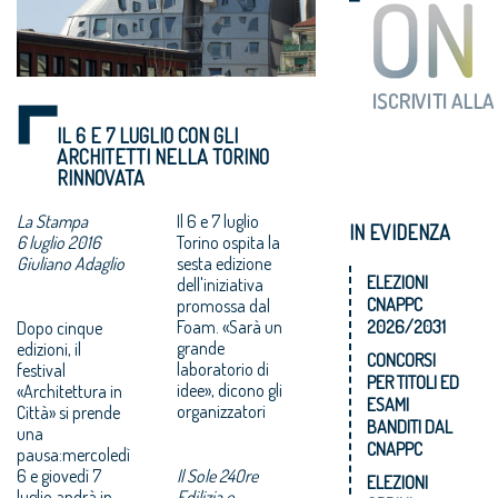
IL 6 E 7 LUGLIO CON GLI
ARCHITETTI NELLA TORINO
RINNOVATA
La Stampa
Il 6 e 7 luglio
IN EVIDENZA
6 luglio 2016
Torino ospita la
Giuliano Adaglio
sesta edizione
ELEZIONI
dell'iniziativa
CNAPPC
promossa dal
Foam. «Sarà un
2026/2031
Dopo cinque
grande
edizioni, il
CONCORSI
laboratorio di
festival
PER TITOLI ED
idee», dicono gli
«Architettura in
ESAMI
organizzatori
Città» si prende
BANDITI DAL
una
CNAPPC
pausa:mercoledì
6 e giovedì 7
Il Sole 24Ore
ELEZIONI
luglio andrà in
Edilizia e