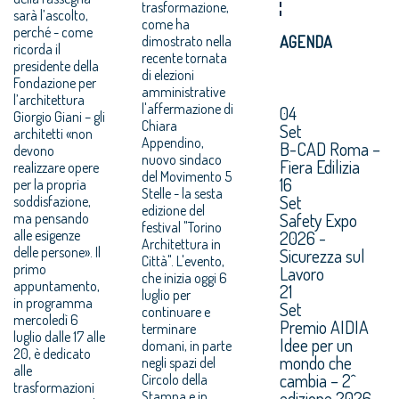
trasformazione,
sarà l’ascolto,
come ha
perché - come
dimostrato nella
AGENDA
ricorda il
recente tornata
presidente della
di elezioni
Fondazione per
amministrative
l’architettura
l'affermazione di
04
Giorgio Giani – gli
Chiara
Set
architetti «non
Appendino,
B-CAD Roma –
devono
nuovo sindaco
Fiera Edilizia
realizzare opere
del Movimento 5
16
per la propria
Stelle - la sesta
Set
soddisfazione,
edizione del
Safety Expo
ma pensando
festival "Torino
alle esigenze
2026 -
Architettura in
delle persone». Il
Sicurezza sul
Città". L'evento,
primo
Lavoro
che inizia oggi 6
appuntamento,
21
luglio per
in programma
Set
continuare e
mercoledì 6
Premio AIDIA
terminare
luglio dalle 17 alle
Idee per un
domani, in parte
20, è dedicato
mondo che
negli spazi del
alle
cambia – 2^
Circolo della
trasformazioni
edizione 2026.
Stampa e in