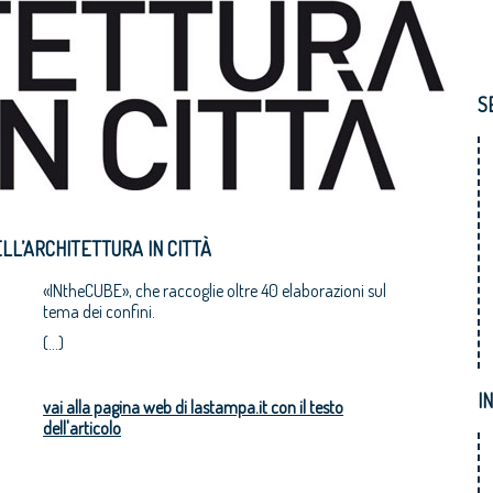
S
ELL’ARCHITETTURA IN CITTÀ
«INtheCUBE», che raccoglie oltre 40 elaborazioni sul
tema dei confini.
(...)
I
vai alla pagina web di lastampa.it con il testo
dell'articolo