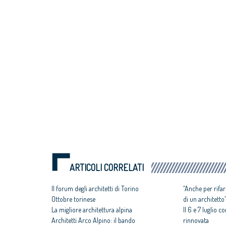
ARTICOLI CORRELATI
Il forum degli architetti di Torino
“Anche per rifar
Ottobre torinese
di un architetto
La migliore architettura alpina
Il 6 e 7 luglio c
Architetti Arco Alpino: il bando
rinnovata