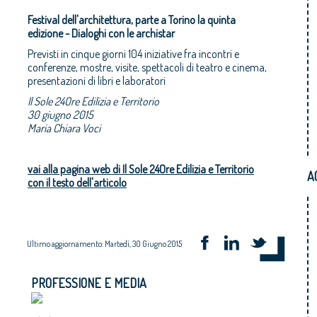
Festival dell'architettura, parte a Torino la quinta
edizione - Dialoghi con le archistar
Previsti in cinque giorni 104 iniziative fra incontri e
conferenze, mostre, visite, spettacoli di teatro e cinema,
presentazioni di libri e laboratori
Il Sole 24Ore Edilizia e Territorio
30 giugno 2015
Maria Chiara Voci
vai alla pagina web di Il Sole 24Ore Edilizia e Territorio
A
con il testo dell'articolo
Ultimo aggiornamento: Martedì, 30 Giugno 2015
PROFESSIONE E MEDIA