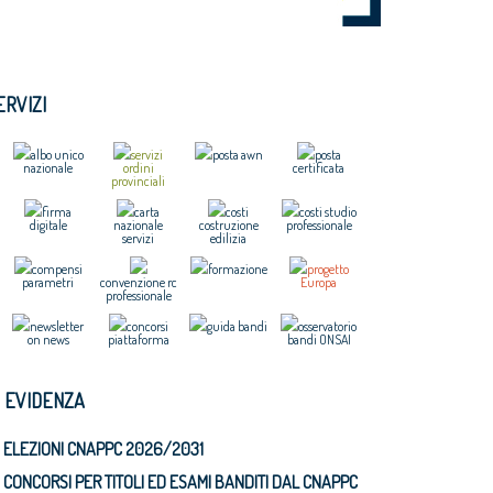
ERVIZI
albo unico
servizi
posta awn
posta
nazionale
ordini
certificata
provinciali
firma
carta
costi
costi studio
digitale
nazionale
costruzione
professionale
servizi
edilizia
compensi
formazione
progetto
parametri
convenzione rc
Europa
professionale
newsletter
concorsi
guida bandi
osservatorio
on news
piattaforma
bandi ONSAI
N EVIDENZA
ELEZIONI CNAPPC 2026/2031
CONCORSI PER TITOLI ED ESAMI BANDITI DAL CNAPPC