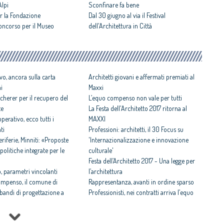
Alpi
Sconfinare fa bene
 la Fondazione
Dal 30 giugno al via il Festival
concorso per il Museo
dell'Architettura in Città
vo, ancora sulla carta
Architetti giovani e affermati premiati al
ni
Maxxi
cherer per il recupero del
L’equo compenso non vale per tutti
te
La Festa dell'Architetto 2017 ritorna al
perativo, ecco tutti i
MAXXI
ti
Professioni: architetti, il 30 Focus su
iferie, Minniti: «Proposte
'Internazionalizzazione e innovazione
politiche integrate per le
culturale'
Festa dell’Architetto 2017 - Una legge per
 parametri vincolanti
l’architettura
ompenso, il comune di
Rappresentanza, avanti in ordine sparso
i bandi di progettazione a
Professionisti, nei contratti arriva l’equo
compenso
 rispettosa dello studio
Equo compenso allargato a tutti i
tti il Premio architetto
professionisti