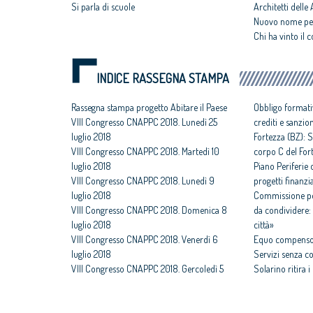
Si parla di scuole
Architetti delle 
Nuovo nome per
Chi ha vinto il 
INDICE RASSEGNA STAMPA
Rassegna stampa progetto Abitare il Paese
Obbligo formati
VIII Congresso CNAPPC 2018. Lunedì 25
crediti e sanzio
luglio 2018
Fortezza (BZ): S
VIII Congresso CNAPPC 2018. Martedì 10
corpo C del For
luglio 2018
Piano Periferie o
VIII Congresso CNAPPC 2018. Lunedì 9
progetti finanzia
luglio 2018
Commissione per
VIII Congresso CNAPPC 2018. Domenica 8
da condividere: 
luglio 2018
città»
VIII Congresso CNAPPC 2018. Venerdì 6
Equo compenso,
luglio 2018
Servizi senza c
VIII Congresso CNAPPC 2018. Gercoledì 5
Solarino ritira 
luglio 2018
un euro
VIII Congresso CNAPPC 2018. Mercoledì 4
All'architettura
luglio 2018
caravatti_carava