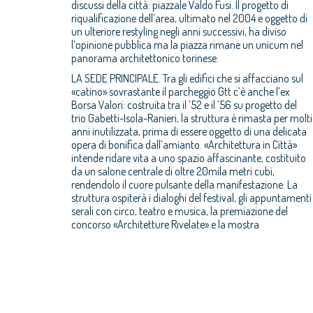
discussi della città: piazzale Valdo Fusi. Il progetto di
riqualificazione dell’area, ultimato nel 2004 e oggetto di
un ulteriore restyling negli anni successivi, ha diviso
l’opinione pubblica ma la piazza rimane un unicum nel
panorama architettonico torinese.
LA SEDE PRINCIPALE. Tra gli edifici che si affacciano sul
«catino» sovrastante il parcheggio Gtt c’è anche l’ex
Borsa Valori: costruita tra il ’52 e il ’56 su progetto del
trio Gabetti-Isola-Ranieri, la struttura è rimasta per molti
anni inutilizzata, prima di essere oggetto di una delicata
opera di bonifica dall’amianto. «Architettura in Città»
intende ridare vita a uno spazio affascinante, costituito
da un salone centrale di oltre 20mila metri cubi,
rendendolo il cuore pulsante della manifestazione. La
struttura ospiterà i dialoghi del festival, gli appuntamenti
serali con circo, teatro e musica, la premiazione del
concorso «Architetture Rivelate» e la mostra