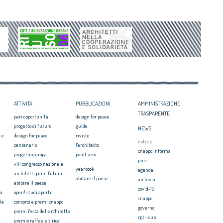
Periferie, la nuova identità di 10 aree
Architetto italiano e
degradate
 2017
Architetti: 'Comune e Consiglio di Stato,
il CNAPPC ricorre alla
svilito interesse pubblico'
ei Diritti dell’Uomo
itetti, focus su
zazione e innovazione
ATTIVITÀ
PUBBLICAZIONI
AMMINISTRAZIONE
TRASPARENTE
pari opportunità
design for peace
progetto di futuro
guide
NEWS
 e
design for peace
riviste
notizie
centenario
l'architetto
cnappc informa
progetto europa
point zero
pnrr
viii congresso nazionale
yearbook
agenda
architetti per il futuro
abitare il paese
archivio
abitare il paese
covid-19
ia
open! studi aperti
cnappc
le
concorsi e premi cnappc
governo
premi festa dell'architetto
rpt - cup
premio raffaele sirica