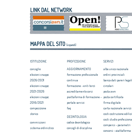
VIII Congresso CNAPPC 2018. Lunedì 2
italiano
LINK DAL NETWORK
luglio 2018
Assegnati premi 
VIII Congresso CNAPPC 2018. Domenica 1
Giovane talento
luglio 2018
Equo compenso, 
Corte Europea d
Professioni: arch
MAPPA DEL SITO
internazionaliz
[espandi]
ISTITUZIONE
PROFESSIONE
SERVIZI
consiglio
AGGIORNAMENTO
albo unico nazionale
elezioni cnappc
formazione professionale
ordini provinciali
2026/2031
continua
banca dati pareri legali
elezioni cnappc
formazione - enti terzi
circolari
2021/2026
accreditamento corsi
posta awn
elezioni cnappc
piattaforma di formazione -
posta certificata
2016/2021
portale servizi
firma digitale
composizione
faq
carta nazionale servizi
storico
costi costruzione ediliz
DEONTOLOGIA
costi studio professiona
commissioni
codice deontologico
compensi - parametri
sistema ordinistico
consigli di disciplina
concorsi - piattaforma