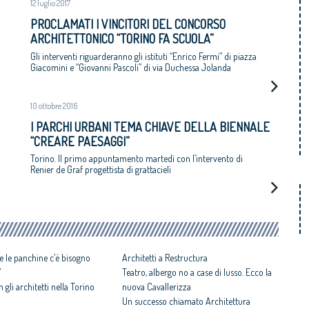
12 luglio 2017
PROCLAMATI I VINCITORI DEL CONCORSO
ARCHITETTONICO “TORINO FA SCUOLA”
Gli interventi riguarderanno gli istituti “Enrico Fermi” di piazza
Giacomini e “Giovanni Pascoli” di via Duchessa Jolanda
10 ottobre 2016
I PARCHI URBANI TEMA CHIAVE DELLA BIENNALE
“CREARE PAESAGGI”
Torino. Il primo appuntamento martedì con l’intervento di
Renier de Graf progettista di grattacieli
e le panchine c’è bisogno
Architetti a Restructura
”
Teatro, albergo no a case di lusso. Ecco la
on gli architetti nella Torino
nuova Cavallerizza
Un successo chiamato Architettura