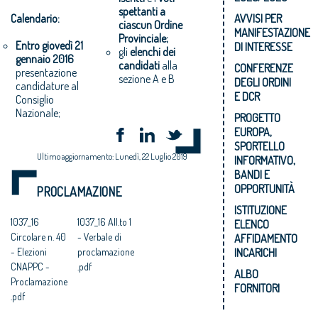
spettanti a
Calendario:
AVVISI PER
ciascun Ordine
MANIFESTAZIONE
Provinciale;
Entro giovedì 21
DI INTERESSE
gli
elenchi dei
gennaio 2016
candidati
alla
CONFERENZE
presentazione
sezione A e B
DEGLI ORDINI
candidature al
E DCR
Consiglio
Nazionale;
PROGETTO
EUROPA,
SPORTELLO
Ultimo aggiornamento: Lunedì, 22 Luglio 2019
INFORMATIVO,
BANDI E
OPPORTUNITÀ
PROCLAMAZIONE
ISTITUZIONE
1037_16
1037_16 All.to 1
ELENCO
Circolare n. 40
- Verbale di
AFFIDAMENTO
- Elezioni
proclamazione
INCARICHI
CNAPPC -
.pdf
ALBO
Proclamazione
FORNITORI
.pdf