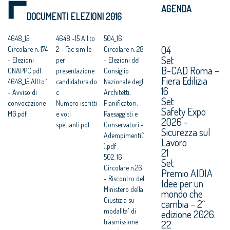
AGENDA
DOCUMENTI ELEZIONI 2016
4648_15
4648 -15 All.to
504_16
04
Circolare n. 174
2 - Fac simile
Circolare n. 28
Set
- Elezioni
per
- Elezioni del
B-CAD Roma –
CNAPPC.pdf
presentazione
Consiglio
Fiera Edilizia
4648_15 All.to 1
candidatura.do
Nazionale degli
16
- Avviso di
c
Architetti,
Set
convocazione
Numero iscritti
Pianificatori,
Safety Expo
MG.pdf
e voti
Paesaggisti e
2026 -
spettanti.pdf
Conservatori -
Sicurezza sul
Adempimenti(1
Lavoro
).pdf
21
502_16
Set
Circolare n.26
Premio AIDIA
- Riscontro del
Idee per un
Ministero della
mondo che
Giustizia su
cambia – 2^
modalita' di
edizione 2026.
trasmissione
22