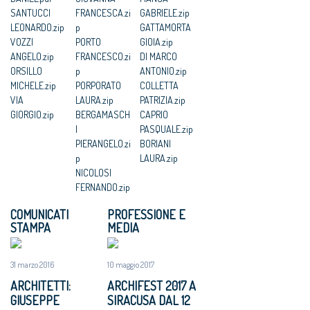
SANTUCCI
FRANCESCA.zi
GABRIELE.zip
LEONARDO.zip
p
GATTAMORTA
VOZZI
PORTO
GIOIA.zip
ANGELO.zip
FRANCESCO.zi
DI MARCO
ORSILLO
p
ANTONIO.zip
MICHELE.zip
PORPORATO
COLLETTA
VIA
LAURA.zip
PATRIZIA.zip
GIORGIO.zip
BERGAMASCH
CAPRIO
I
PASQUALE.zip
PIERANGELO.zi
BORIANI
p
LAURA.zip
NICOLOSI
FERNANDO.zip
COMUNICATI
PROFESSIONE E
STAMPA
MEDIA
31 marzo 2016
10 maggio 2017
ARCHITETTI:
ARCHIFEST 2017 A
GIUSEPPE
SIRACUSA DAL 12