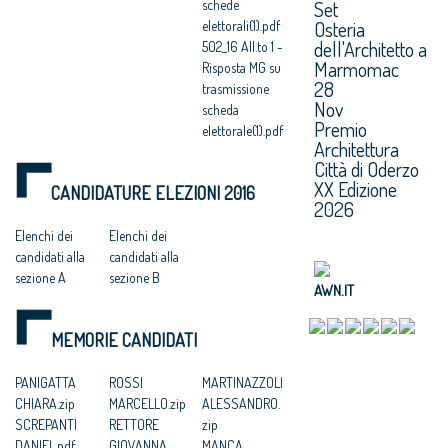
schede
Set
Osteria
elettorali(1).pdf
dell'Architetto a
502_16 All.to 1 -
Marmomac
Risposta MG su
28
trasmissione
Nov
scheda
Premio
elettorale(1).pdf
Architettura
Città di Oderzo
XX Edizione
CANDIDATURE ELEZIONI 2016
2026
Elenchi dei
Elenchi dei
candidati alla
candidati alla
sezione A
sezione B
AWN.IT
MEMORIE CANDIDATI
PANIGATTA
ROSSI
MARTINAZZOLI
CHIARA.zip
MARCELLO.zip
ALESSANDRO.
SCREPANTI
RETTORE
zip
DANIEL.pdf
GIOVANNA
MANCA