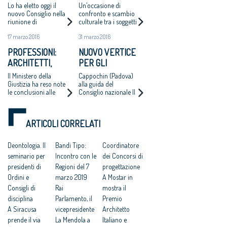
CAPPOCHIN
AL 20 MAGGIO
Lo ha eletto oggi il
Un’occasione di
NUOVO
PROSSIMO
nuovo Consiglio nella
confronto e scambio
riunione di
culturale tra i soggetti
PRESIDENTE DEL
insediamento presso
coinvolti nei processi
CONSIGLIO
17 marzo 2016
31 marzo 2016
il Ministero della
di trasformazione del
NAZIONALE
Giustizia. Salvatore La
territorio
PROFESSIONI:
NUOVO VERTICE
Mendola confermato
ARCHITETTI,
PER GLI
alla Vicepresidenza;
Fabrizio Pistolesi
ELETTO IL NUOVO
ARCHITETTI
Il Ministero della
Cappochin (Padova)
Segretario
CONSIGLIO
Giustizia ha reso note
alla guida del
le conclusioni alle
Consiglio nazionale Il
NAZIONALE
quali è pervenuta la
primo impegno del
Commissione
nuovo Consiglio:
elettorale
misure a favore dei
ARTICOLI CORRELATI
appositamente
giovani e delle donne
costituita per la
verifica dei risultati
Deontologia. Il
Bandi Tipo:
Coordinatore
delle elezioni per il
seminario per
Incontro con le
dei Concorsi di
rinnovo del Cnappc
presidenti di
Regioni del 7
progettazione
Ordini e
marzo 2019
A Mostar in
Consigli di
Rai
mostra il
disciplina
Parlamento, il
Premio
A Siracusa
vicepresidente
Architetto
prende il via
La Mendola a
Italiano e