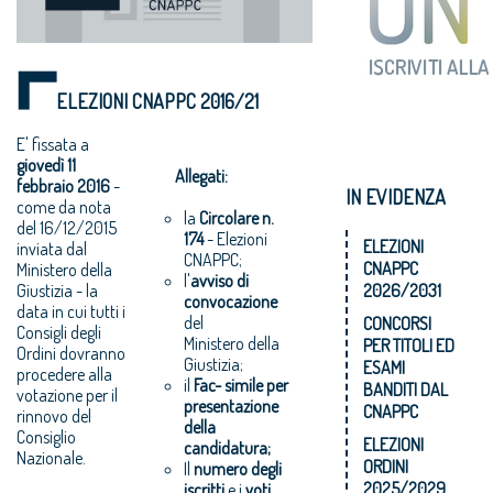
ELEZIONI CNAPPC 2016/21
E' fissata a
giovedì 11
Allegati:
febbraio 2016
-
IN EVIDENZA
come da nota
la
Circolare n.
del 16/12/2015
174
- Elezioni
ELEZIONI
inviata dal
CNAPPC;
CNAPPC
Ministero della
l'
avviso di
Giustizia - la
2026/2031
convocazione
data in cui tutti i
del
CONCORSI
Consigli degli
Ministero della
PER TITOLI ED
Ordini dovranno
Giustizia;
ESAMI
procedere alla
il
Fac- simile per
BANDITI DAL
votazione per il
presentazione
CNAPPC
rinnovo del
della
Consiglio
ELEZIONI
candidatura;
Nazionale.
ORDINI
Il
numero degli
2025/2029
iscritti
e i
voti