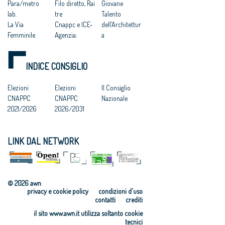
Para/metro
Filo diretto, Rai
Giovane
lab.
tre
Talento
La Via
Cnappc e ICE-
dell’Architettur
Femminile.
Agenzia:
a
Sensibilità nei
missione
Madrid: il
paesaggi
economica a
Cnappc
INDICE CONSIGLIO
umani e
Baku
all’incontro
naturali
(Azerbaijan)
dell’UNESCO-
Inaugurata a
Elezioni
A Camerino si
Elezioni
UIA
Il Consiglio
Tbilisi la
CNAPPC
riflette su “La
CNAPPC
Gli architetti
Nazionale
mostra Premio
2021/2026
nuova
2026/2031
italiani
Architettura
architettura”
all'Italian
italiana 2018
Codice
Design Day di
LINK DAL NETWORK
Protocollo
Contratti:
Baku
d’intesa
Architetti “è
Italian Urban
CNAPPC-
necessaria una
Landscapes A
CAU/BR
riforma”
Zagabria
© 2026 awn
privacy e cookie policy
condizioni d'uso
contatti
crediti
il sito www.awn.it utilizza soltanto cookie
tecnici