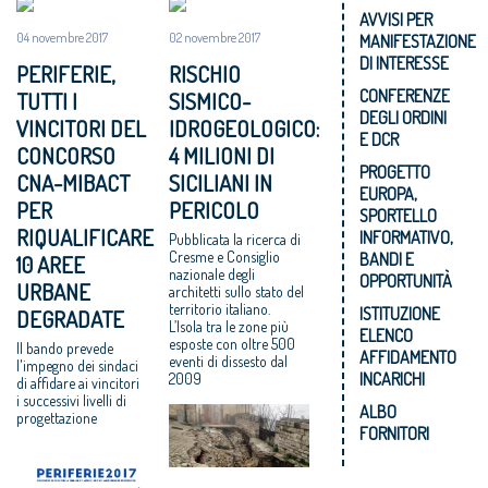
AVVISI PER
04 novembre 2017
02 novembre 2017
MANIFESTAZIONE
DI INTERESSE
PERIFERIE,
RISCHIO
CONFERENZE
TUTTI I
SISMICO-
DEGLI ORDINI
VINCITORI DEL
IDROGEOLOGICO:
E DCR
CONCORSO
4 MILIONI DI
PROGETTO
CNA-MIBACT
SICILIANI IN
EUROPA,
PER
PERICOLO
SPORTELLO
RIQUALIFICARE
INFORMATIVO,
Pubblicata la ricerca di
Cresme e Consiglio
BANDI E
10 AREE
nazionale degli
OPPORTUNITÀ
URBANE
architetti sullo stato del
territorio italiano.
ISTITUZIONE
DEGRADATE
L’Isola tra le zone più
ELENCO
esposte con oltre 500
Il bando prevede
AFFIDAMENTO
eventi di dissesto dal
l'impegno dei sindaci
INCARICHI
2009
di affidare ai vincitori
i successivi livelli di
ALBO
progettazione
FORNITORI