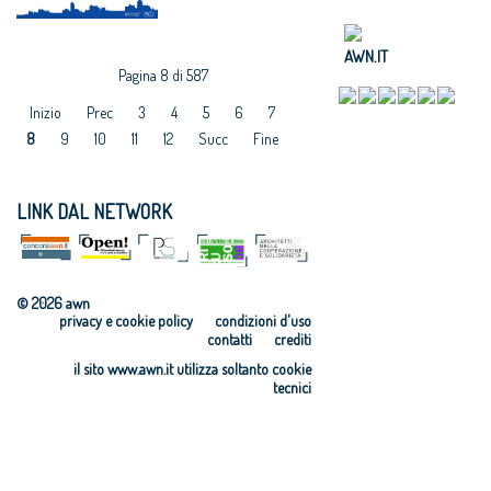
AWN.IT
Pagina 8 di 587
Inizio
Prec
3
4
5
6
7
8
9
10
11
12
Succ
Fine
LINK DAL NETWORK
© 2026 awn
privacy e cookie policy
condizioni d'uso
contatti
crediti
il sito www.awn.it utilizza soltanto cookie
tecnici