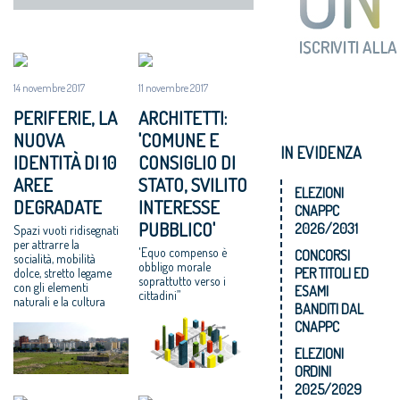
14 novembre 2017
11 novembre 2017
PERIFERIE, LA
ARCHITETTI:
NUOVA
'COMUNE E
IN EVIDENZA
IDENTITÀ DI 10
CONSIGLIO DI
AREE
STATO, SVILITO
ELEZIONI
DEGRADATE
INTERESSE
CNAPPC
PUBBLICO'
2026/2031
Spazi vuoti ridisegnati
per attrarre la
'Equo compenso è
CONCORSI
socialità, mobilità
obbligo morale
PER TITOLI ED
dolce, stretto legame
soprattutto verso i
con gli elementi
ESAMI
cittadini”
naturali e la cultura
BANDITI DAL
CNAPPC
ELEZIONI
ORDINI
2025/2029