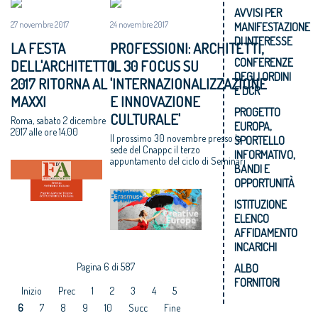
AVVISI PER
27 novembre 2017
24 novembre 2017
MANIFESTAZIONE
DI INTERESSE
LA FESTA
PROFESSIONI: ARCHITETTI,
CONFERENZE
DELL'ARCHITETTO
IL 30 FOCUS SU
DEGLI ORDINI
2017 RITORNA AL
'INTERNAZIONALIZZAZIONE
E DCR
MAXXI
E INNOVAZIONE
PROGETTO
CULTURALE'
Roma, sabato 2 dicembre
EUROPA,
2017 alle ore 14.00
Il prossimo 30 novembre presso la
SPORTELLO
sede del Cnappc il terzo
INFORMATIVO,
appuntamento del ciclo di Seminari
BANDI E
OPPORTUNITÀ
ISTITUZIONE
ELENCO
AFFIDAMENTO
INCARICHI
Pagina 6 di 587
ALBO
FORNITORI
Inizio
Prec
1
2
3
4
5
6
7
8
9
10
Succ
Fine