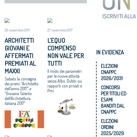
29 novembre 2017
27 novembre 2017
ARCHITETTI
L’EQUO
GIOVANI E
COMPENSO
IN EVIDENZA
AFFERMATI
NON VALE PER
PREMIATI AL
TUTTI
ELEZIONI
MAXXI
Il nodo dei parametri
CNAPPC
per le nuove attività
2026/2031
Sabato la consegna
senza Albo. Dubbi sui
dei premi “Architetto
rapporti con privati e
CONCORSI
dell’anno 2017” e
Pmi
PER TITOLI ED
“Giovane Talento
dell’Architettura
ESAMI
italiana 2017”
BANDITI DAL
CNAPPC
ELEZIONI
ORDINI
2025/2029