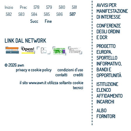
AVVISI PER
Inizio
Prec
578
579
580
581
MANIFESTAZIONE
582
583
584
585
586
587
DI INTERESSE
Succ
Fine
CONFERENZE
DEGLI ORDINI
E DCR
LINK DAL NETWORK
PROGETTO
EUROPA,
SPORTELLO
INFORMATIVO,
© 2026 awn
BANDI E
privacy e cookie policy
condizioni d'uso
contatti
crediti
OPPORTUNITÀ
il sito www.awn.it utilizza soltanto cookie
ISTITUZIONE
tecnici
ELENCO
AFFIDAMENTO
INCARICHI
ALBO
FORNITORI