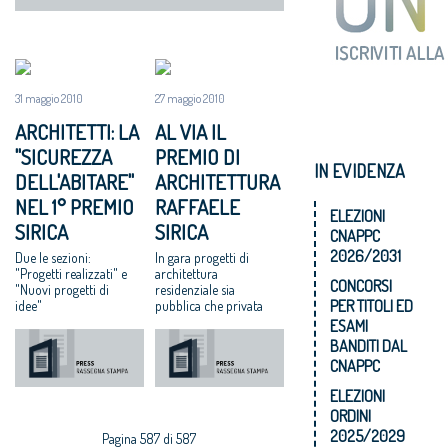
31 maggio 2010
27 maggio 2010
ARCHITETTI: LA
AL VIA IL
"SICUREZZA
PREMIO DI
IN EVIDENZA
DELL'ABITARE"
ARCHITETTURA
NEL 1° PREMIO
RAFFAELE
ELEZIONI
SIRICA
SIRICA
CNAPPC
2026/2031
Due le sezioni:
In gara progetti di
"Progetti realizzati" e
architettura
CONCORSI
"Nuovi progetti di
residenziale sia
PER TITOLI ED
idee"
pubblica che privata
ESAMI
BANDITI DAL
CNAPPC
ELEZIONI
ORDINI
2025/2029
Pagina 587 di 587