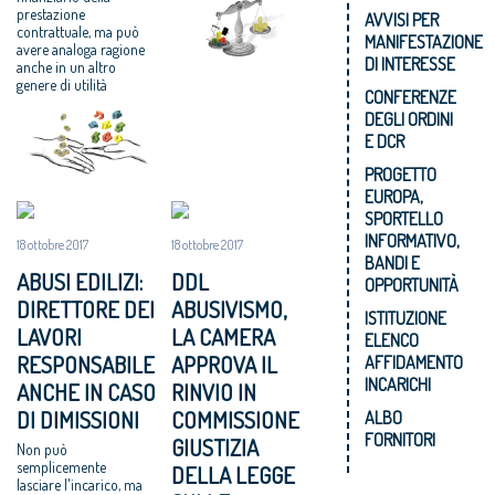
prestazione
AVVISI PER
contrattuale, ma può
MANIFESTAZIONE
avere analoga ragione
DI INTERESSE
anche in un altro
genere di utilità
CONFERENZE
DEGLI ORDINI
E DCR
PROGETTO
EUROPA,
SPORTELLO
INFORMATIVO,
18 ottobre 2017
18 ottobre 2017
BANDI E
ABUSI EDILIZI:
DDL
OPPORTUNITÀ
DIRETTORE DEI
ABUSIVISMO,
ISTITUZIONE
LAVORI
LA CAMERA
ELENCO
RESPONSABILE
APPROVA IL
AFFIDAMENTO
INCARICHI
ANCHE IN CASO
RINVIO IN
DI DIMISSIONI
COMMISSIONE
ALBO
FORNITORI
GIUSTIZIA
Non può
semplicemente
DELLA LEGGE
lasciare l'incarico, ma