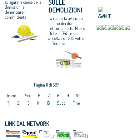
SULLE
spiegare le cause delle
dimissioni e
DEMOLIZIONI
denunciare il
AWN.IT
committente
La richiesta avanzata
da uno dei due
relatori al testo, Marco
Di Lello (Pd), è stata
accolta con 242 voti di
differenza
Pagina 11 di 587
Inizio
Prec
6
7
8
9
10
11
12
13
14
15
Succ
Fine
LINK DAL NETWORK