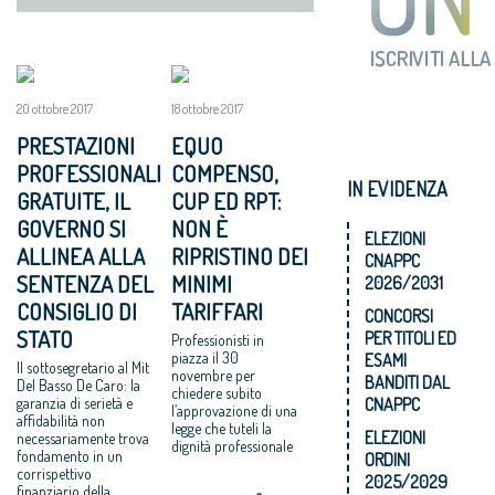
20 ottobre 2017
18 ottobre 2017
PRESTAZIONI
EQUO
PROFESSIONALI
COMPENSO,
IN EVIDENZA
GRATUITE, IL
CUP ED RPT:
GOVERNO SI
NON È
ELEZIONI
ALLINEA ALLA
RIPRISTINO DEI
CNAPPC
SENTENZA DEL
MINIMI
2026/2031
CONSIGLIO DI
TARIFFARI
CONCORSI
STATO
PER TITOLI ED
Professionisti in
piazza il 30
ESAMI
Il sottosegretario al Mit
novembre per
BANDITI DAL
Del Basso De Caro: la
chiedere subito
CNAPPC
garanzia di serietà e
l’approvazione di una
affidabilità non
legge che tuteli la
ELEZIONI
necessariamente trova
dignità professionale
fondamento in un
ORDINI
corrispettivo
2025/2029
finanziario della