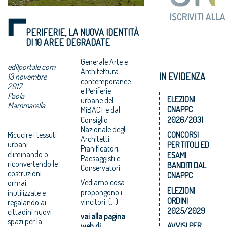
PERIFERIE, LA NUOVA IDENTITÀ
DI 10 AREE DEGRADATE
Generale Arte e
edilportale.com
Architettura
IN EVIDENZA
13 novembre
contemporanee
2017
e Periferie
Paola
ELEZIONI
urbane del
Mammarella
CNAPPC
MiBACT e dal
Consiglio
2026/2031
Nazionale degli
Ricucire i tessuti
CONCORSI
Architetti,
urbani
PER TITOLI ED
Pianificatori,
eliminando o
ESAMI
Paesaggisti e
riconvertendo le
BANDITI DAL
Conservatori.
costruzioni
CNAPPC
Vediamo cosa
ormai
ELEZIONI
propongono i
inutilizzate e
ORDINI
vincitori. (...)
regalando ai
2025/2029
cittadini nuovi
vai alla pagina
spazi per la
web di
AVVISI PER