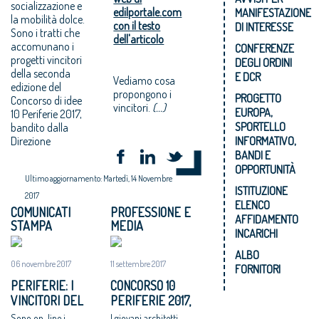
socializzazione e
edilportale.com
MANIFESTAZIONE
la mobilità dolce.
con il testo
DI INTERESSE
Sono i tratti che
dell'articolo
accomunano i
CONFERENZE
progetti vincitori
DEGLI ORDINI
della seconda
E DCR
Vediamo cosa
edizione del
propongono i
PROGETTO
Concorso di idee
vincitori.
(...)
EUROPA,
10 Periferie 2017,
SPORTELLO
bandito dalla
Direzione
INFORMATIVO,
BANDI E
OPPORTUNITÀ
Ultimo aggiornamento: Martedì, 14 Novembre
ISTITUZIONE
2017
ELENCO
COMUNICATI
PROFESSIONE E
AFFIDAMENTO
STAMPA
MEDIA
INCARICHI
ALBO
06 novembre 2017
11 settembre 2017
FORNITORI
PERIFERIE: I
CONCORSO 10
VINCITORI DEL
PERIFERIE 2017,
CONCORSO DI
VIA AI PROGETTI
Sono on-line i
I giovani architetti