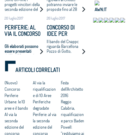
IDEE BANDITO
progetti vincitori della
potranno inviare le
AWN.IT
seconda edizione del
proposte fino al 28
DALLA DIREZIONE
Concorso di idee per
settembre. I vincitori
GENERALE
20 luglio 2017
26 luglio 2017
la riqualificazione di
saranno proclamati
PERIFERIE
dieci aree urbane che
ad ottobre
PERIFERIE: AL
CONCORSO DI
è stato bandito dalla
URBANE DEL
VIA IL CONCORSO
IDEE PER
Direzione Generale
MIBACT E DAL
Periferie Urbane del
DI IDEE
RECUPERARE 10
Il bando del Cnappc
CONSIGLIO
MiBACT e dallo
AREE URBANE
Gli elaborati possono
riguarda Barcellona
stesso Consiglio
NAZIONALE DEGLI
essere presentati
Pozzo di Gotto,
PERIFERICHE: IN
Nazionale.
ARCHITETTI
dall’11 al 28 settembre
Barletta, Bisceglie,
PALIO 100MILA
prossimi
Lamezia Terme,
EURO
Lucca, Mangone,
ARTICOLI CORRELATI
Napoli, San Mauro
Torinese, Taurianova e
Tricarico
(Nuovo)
Al via la
Festa
Concorso
riqualificazion
dell’Architetto
Periferie
e di 10 Aree
2016
Urbane: le 10
Periferiche
Reggio
aree e il bando
degradate
Calabria,
Al via la
Periferie: al via
riqualificazion
seconda
la seconda
e parco Baden
edizione del
edizione del
Powell:
concorso
concorso
“restituiamo ai