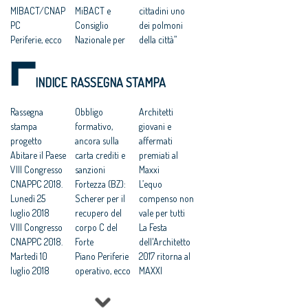
MIBACT/CNAP
MiBACT e
cittadini uno
PC
Consiglio
dei polmoni
Periferie, ecco
Nazionale per
della città”
le dieci città
la selezione di
Concorsi. Dieci
del concorso
dieci aree
periferie
INDICE RASSEGNA STAMPA
Mibact-
periferiche da
riqualificate
architetti
riqualificare
dagli under 35:
Periferie:
Rassegna
indicate dai
Obbligo
incarichi ai
Architetti
selezionate le
stampa
Comuni
formativo,
vincitori
giovani e
dieci aree
progetto
Periferie,
ancora sulla
Periferie:
affermati
indicate dai
Abitare il Paese
secondo
carta crediti e
Direzione
premiati al
Comuni per
VIII Congresso
bando Mibact-
sanzioni
Generale
Maxxi
interventi di
CNAPPC 2018.
Architetti per
Fortezza (BZ):
Periferie
L’equo
riqualificazion
Lunedì 25
scegliere 10
Scherer per il
Urbane del
compenso non
e
luglio 2018
concorsi di
recupero del
MiBACT e
vale per tutti
Periferie, un
VIII Congresso
idee
corpo C del
Consiglio
La Festa
bando da
CNAPPC 2018.
Concorso
Forte
Nazionale degli
dell'Architetto
MiBACT e
Martedì 10
MIBACT/CNAP
Piano Periferie
Architetti,
2017 ritorna al
Architetti
luglio 2018
PC
operativo, ecco
selezionate le
MAXXI
VIII Congresso
riqualificazion
tutti i progetti
dieci aree
Professioni:
CNAPPC 2018.
e 10 aree
finanziati
indicate dai
architetti, il 30