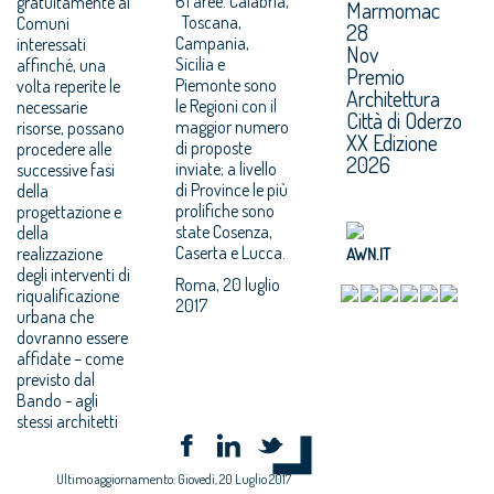
61 aree. Calabria,
gratuitamente ai
Marmomac
Toscana,
Comuni
28
Campania,
interessati
Nov
Sicilia e
affinché, una
Premio
Piemonte sono
volta reperite le
Architettura
le Regioni con il
necessarie
Città di Oderzo
maggior numero
risorse, possano
XX Edizione
di proposte
procedere alle
2026
inviate; a livello
successive fasi
di Province le più
della
prolifiche sono
progettazione e
state Cosenza,
della
Caserta e Lucca.
realizzazione
AWN.IT
degli interventi di
Roma, 20 luglio
riqualificazione
2017
urbana che
dovranno essere
affidate – come
previsto dal
Bando - agli
stessi architetti
Ultimo aggiornamento: Giovedì, 20 Luglio 2017