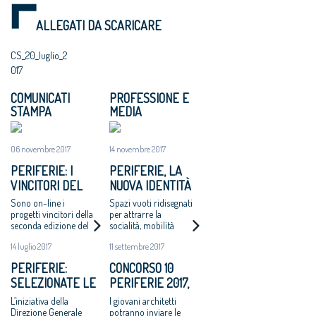
ALLEGATI DA SCARICARE
CS_20_luglio_2
017
COMUNICATI
PROFESSIONE E
STAMPA
MEDIA
06 novembre 2017
14 novembre 2017
PERIFERIE: I
PERIFERIE, LA
VINCITORI DEL
NUOVA IDENTITÀ
CONCORSO DI
DI 10 AREE
Sono on-line i
Spazi vuoti ridisegnati
IDEE BANDITO
DEGRADATE
progetti vincitori della
per attrarre la
seconda edizione del
socialità, mobilità
DALLA DIREZIONE
Concorso di idee per
dolce, stretto legame
GENERALE
14 luglio 2017
11 settembre 2017
la riqualificazione di
con gli elementi
PERIFERIE
dieci aree urbane che
naturali e la cultura
PERIFERIE:
CONCORSO 10
è stato bandito dalla
URBANE DEL
SELEZIONATE LE
PERIFERIE 2017,
Direzione Generale
MIBACT E DAL
Periferie Urbane del
DIECI AREE
VIA AI PROGETTI
L’iniziativa della
I giovani architetti
CONSIGLIO
MiBACT e dallo
INDICATE DAI
Direzione Generale
potranno inviare le
stesso Consiglio