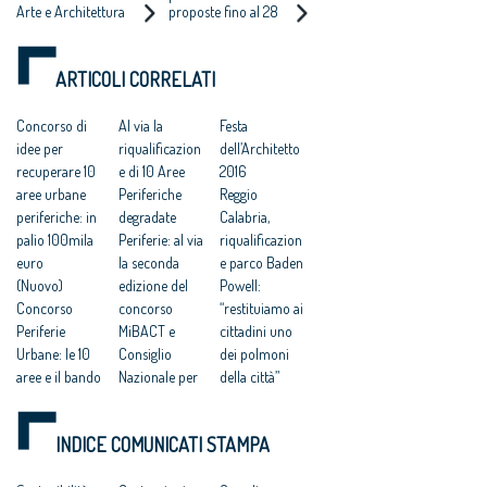
NAZIONALE DEGLI
Arte e Architettura
proposte fino al 28
COMUNI PER
Nazionale.
ARCHITETTI
Contemporanee e
settembre. I vincitori
INTERVENTI DI
Periferie Urbane del
saranno proclamati
RIQUALIFICAZIONE
MiBACT e del
ad ottobre
ARTICOLI CORRELATI
Consiglio Nazionale
degli Architetti,
Pianificatori,
Concorso di
Al via la
Festa
Paesaggisti e
idee per
riqualificazion
dell’Architetto
Conservatori
recuperare 10
e di 10 Aree
2016
aree urbane
Periferiche
Reggio
periferiche: in
degradate
Calabria,
palio 100mila
Periferie: al via
riqualificazion
euro
la seconda
e parco Baden
(Nuovo)
edizione del
Powell:
Concorso
concorso
“restituiamo ai
Periferie
MiBACT e
cittadini uno
Urbane: le 10
Consiglio
dei polmoni
aree e il bando
Nazionale per
della città”
Al via la
la selezione di
Concorsi. Dieci
seconda
dieci aree
periferie
INDICE COMUNICATI STAMPA
edizione del
periferiche da
riqualificate
concorso
riqualificare
dagli under 35: