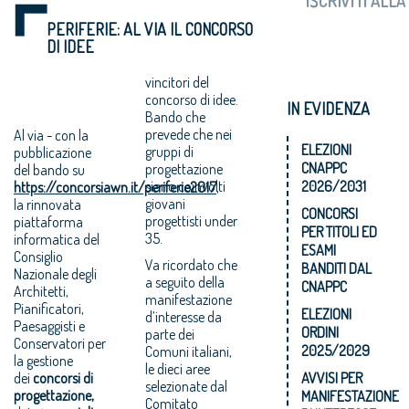
PERIFERIE: AL VIA IL CONCORSO
DI IDEE
vincitori del
concorso di idee.
IN EVIDENZA
Bando che
prevede che nei
Al via - con la
ELEZIONI
gruppi di
pubblicazione
CNAPPC
progettazione
del bando su
siano coinvolti
2026/2031
https://concorsiawn.it/periferie2017
,
giovani
la rinnovata
CONCORSI
progettisti under
piattaforma
PER TITOLI ED
35.
informatica del
ESAMI
Consiglio
Va ricordato che
BANDITI DAL
Nazionale degli
a seguito della
CNAPPC
Architetti,
manifestazione
Pianificatori,
ELEZIONI
d’interesse da
Paesaggisti e
ORDINI
parte dei
Conservatori per
2025/2029
Comuni italiani,
la gestione
le dieci aree
dei
concorsi di
AVVISI PER
selezionate dal
progettazione
,
MANIFESTAZIONE
Comitato