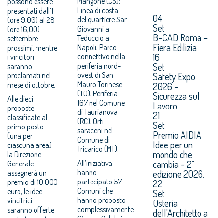
Mangone (CS);
possono essere
Linea di costa
presentati dall’11
04
del quartiere San
(ore 9,00) al 28
Set
Giovanni a
(ore 16,00)
B-CAD Roma –
Teduccio a
settembre
Fiera Edilizia
Napoli; Parco
prossimi, mentre
16
connettivo nella
i vincitori
Set
periferia nord-
saranno
ovest di San
Safety Expo
proclamati nel
Mauro Torinese
mese di ottobre.
2026 -
(TO); Periferia
Sicurezza sul
Alle dieci
167 nel Comune
Lavoro
proposte
di Taurianova
21
classificate al
(RC); Orti
Set
primo posto
saraceni nel
Premio AIDIA
(una per
Comune di
Idee per un
ciascuna area)
Tricarico (MT).
mondo che
la Direzione
cambia – 2^
All’iniziativa
Generale
hanno
edizione 2026.
assegnerà un
partecipato 57
premio di 10.000
22
Comuni che
euro; le idee
Set
hanno proposto
vincitrici
Osteria
complessivamente
saranno offerte
dell'Architetto a