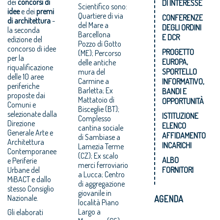
dei
concorsi di
DI INTERESSE
Scientifico sono:
idee
e dei
premi
Quartiere di via
CONFERENZE
di architettura
-
del Mare a
DEGLI ORDINI
la seconda
Barcellona
E DCR
edizione del
Pozzo di Gotto
concorso di idee
PROGETTO
(ME); Percorso
per la
EUROPA,
delle antiche
riqualificazione
mura del
SPORTELLO
delle 10 aree
Carmine a
INFORMATIVO,
periferiche
Barletta; Ex
BANDI E
proposte dai
Mattatoio di
OPPORTUNITÀ
Comuni e
Bisceglie (BT);
selezionate dalla
ISTITUZIONE
Complesso
Direzione
ELENCO
cantina sociale
Generale Arte e
AFFIDAMENTO
di Sambiase a
Architettura
INCARICHI
Lamezia Terme
Contemporanee
(CZ); Ex scalo
ALBO
e Periferie
merci ferroviario
Urbane del
FORNITORI
a Lucca; Centro
MiBACT e dallo
di aggregazione
stesso Consiglio
giovanile in
Nazionale.
AGENDA
località Piano
Largo a
Gli elaborati