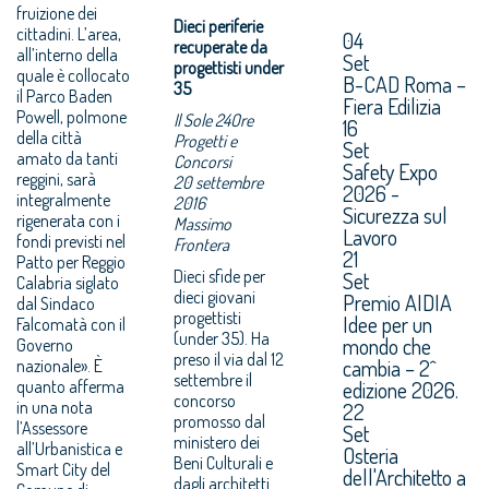
fruizione dei
Dieci periferie
cittadini. L’area,
04
recuperate da
all’interno della
Set
progettisti under
quale è collocato
B-CAD Roma –
35
il Parco Baden
Fiera Edilizia
Powell, polmone
Il Sole 24Ore
16
della città
Progetti e
Set
amato da tanti
Concorsi
Safety Expo
reggini, sarà
20 settembre
2026 -
integralmente
2016
Sicurezza sul
rigenerata con i
Massimo
Lavoro
fondi previsti nel
Frontera
21
Patto per Reggio
Dieci sfide per
Set
Calabria siglato
dieci giovani
Premio AIDIA
dal Sindaco
progettisti
Idee per un
Falcomatà con il
(under 35). Ha
mondo che
Governo
preso il via dal 12
cambia – 2^
nazionale». È
settembre il
quanto afferma
edizione 2026.
concorso
in una nota
22
promosso dal
l’Assessore
Set
ministero dei
all’Urbanistica e
Osteria
Beni Culturali e
Smart City del
dell'Architetto a
dagli architetti