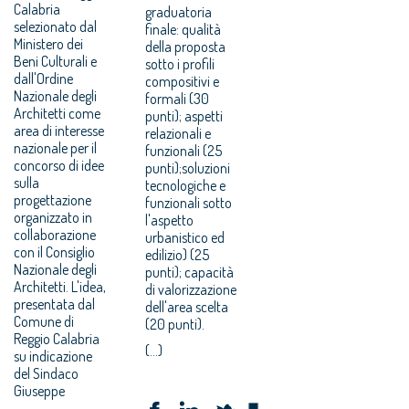
Calabria
graduatoria
selezionato dal
finale: qualità
Ministero dei
della proposta
Beni Culturali e
sotto i profili
dall'Ordine
compositivi e
Nazionale degli
formali (30
Architetti come
punti); aspetti
area di interesse
relazionali e
nazionale per il
funzionali (25
concorso di idee
punti);soluzioni
sulla
tecnologiche e
progettazione
funzionali sotto
organizzato in
l'aspetto
collaborazione
urbanistico ed
con il Consiglio
edilizio) (25
Nazionale degli
punti); capacità
Architetti. L'idea,
di valorizzazione
presentata dal
dell'area scelta
Comune di
(20 punti).
Reggio Calabria
(...)
su indicazione
del Sindaco
Giuseppe