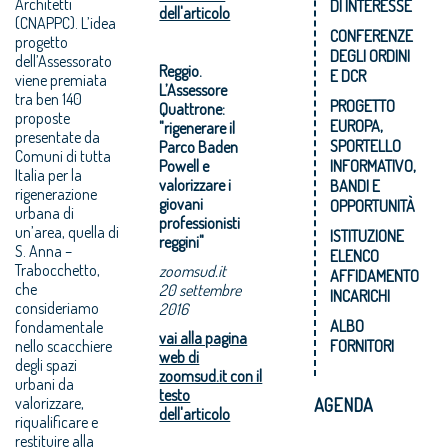
Architetti
DI INTERESSE
dell'articolo
(CNAPPC). L’idea
CONFERENZE
progetto
DEGLI ORDINI
dell’Assessorato
Reggio.
E DCR
viene premiata
L’Assessore
tra ben 140
PROGETTO
Quattrone:
proposte
EUROPA,
"rigenerare il
presentate da
SPORTELLO
Parco Baden
Comuni di tutta
Powell e
INFORMATIVO,
Italia per la
valorizzare i
BANDI E
rigenerazione
giovani
OPPORTUNITÀ
urbana di
professionisti
un’area, quella di
ISTITUZIONE
reggini"
S. Anna –
ELENCO
Trabocchetto,
zoomsud.it
AFFIDAMENTO
che
20 settembre
INCARICHI
consideriamo
2016
ALBO
fondamentale
vai alla pagina
nello scacchiere
FORNITORI
web di
degli spazi
zoomsud.it con il
urbani da
testo
valorizzare,
AGENDA
dell'articolo
riqualificare e
restituire alla