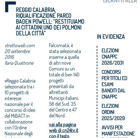
REGGIO CALABRIA,
RIQUALIFICAZIONE PARCO
BADEN POWELL: “RESTITUIAMO
AI CITTADINI UNO DEI POLMONI
DELLA CITTÀ”
IN EVIDENZA
strettoweb.com
Falcomatà, è
ELEZIONI
20 settembre
stata selezionata
CNAPPC
2016
insieme a quella
Ilaria Quattrone
di altri nove
2026/2031
Comuni su un
CONCORSI
totale di ben 140
PER TITOLI ED
progetti
«Reggio Calabria
ESAMI
presentati da
selezionata tra i
BANDITI DAL
altrettanti
10 progetti di
CNAPPC
Municipi italiani,
interesse
58 del Sud, 35
nazionale per il
ELEZIONI
del Centro e 47
concorso di idee
ORDINI
del Nord.
del MiBACT in
2025/2029
collaborazione
vai alla pagina
con l’Ordine
AVVISI PER
web di cn24tv.it
Nazionale degli
MANIFESTAZIONE
con il testo