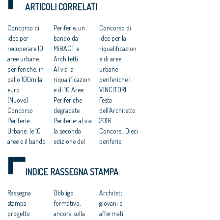
ARTICOLI CORRELATI
Concorso di
Periferie, un
Concorso di
idee per
bando da
idee per la
recuperare 10
MiBACT e
riqualificazion
aree urbane
Architetti
e di aree
periferiche: in
Al via la
urbane
palio 100mila
riqualificazion
periferiche I
euro
e di 10 Aree
VINCITORI
(Nuovo)
Periferiche
Festa
Concorso
degradate
dell’Architetto
Periferie
Periferie: al via
2016
Urbane: le 10
la seconda
Concorsi. Dieci
aree e il bando
edizione del
periferie
Al via la
concorso
riqualificate
seconda
MiBACT e
dagli under 35:
INDICE RASSEGNA STAMPA
edizione del
Consiglio
incarichi ai
concorso
Nazionale per
vincitori
MIBACT/CNAP
Rassegna
la selezione di
Obbligo
Periferie:
Architetti
PC
stampa
dieci aree
formativo,
Direzione
giovani e
Periferie, ecco
progetto
periferiche da
ancora sulla
Generale
affermati