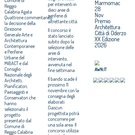
Comune di
Marmomac
per interventi in
Reggio
28
dieci aree di
Calabria Agata
Nov
periferie di
Quattrone commentando
Premio
altrettante città.
la decisione della
Architettura
Direzione
Il concorso è
Città di Oderzo
Generale Arte e
stato lanciato
XX Edizione
Architettura
subito dopo la
2026
Contemporanee
selezione delle
e Periferie
aree di
Urbane del
intervento,
MiBACT e dal
avvenuta nel
Consiglio
AWN.IT
fine settimana.
Nazionale degli
Il bando scade il
Architetti,
prossimo 11
Pianificatori,
novembre con la
Paesaggisti e
consegna degli
Conservatori che
elaborati.
hanno
Ciascun
selezionato il
progettista potrà
progetto
concorrere per
presentato dal
una sola area. Il
Comune di
concorso utilizza
Reggio Calabria