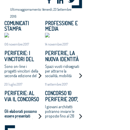
Ultimo aggiornamento: Venerdì, 23 Settembre
2016
COMUNICATI
PROFESSIONE E
STAMPA
MEDIA
06 novembre 2017
14 novembre 2017
PERIFERIE: I
PERIFERIE, LA
VINCITORI DEL
NUOVA IDENTITÀ
CONCORSO DI
DI 10 AREE
Sono on-line i
Spazi vuoti ridisegnati
IDEE BANDITO
DEGRADATE
progetti vincitori della
per attrarre la
seconda edizione del
socialità, mobilità
DALLA DIREZIONE
Concorso di idee per
dolce, stretto legame
GENERALE
20 luglio 2017
11 settembre 2017
la riqualificazione di
con gli elementi
PERIFERIE
dieci aree urbane che
naturali e la cultura
PERIFERIE: AL
CONCORSO 10
è stato bandito dalla
URBANE DEL
VIA IL CONCORSO
PERIFERIE 2017,
Direzione Generale
MIBACT E DAL
Periferie Urbane del
DI IDEE
VIA AI PROGETTI
I giovani architetti
CONSIGLIO
MiBACT e dallo
Gli elaborati possono
potranno inviare le
stesso Consiglio
NAZIONALE DEGLI
essere presentati
proposte fino al 28
Nazionale.
ARCHITETTI
dall’11 al 28 settembre
settembre. I vincitori
prossimi
saranno proclamati
ad ottobre