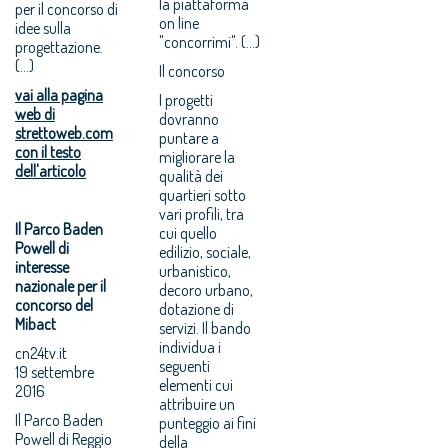
la piattaforma
per il concorso di
on line
idee sulla
"concorrimi". (...)
progettazione.
(...)
Il concorso
vai alla pagina
I progetti
web di
dovranno
strettoweb.com
puntare a
con il testo
migliorare la
dell'articolo
qualità dei
quartieri sotto
vari profili, tra
Il Parco Baden
cui quello
Powell di
edilizio, sociale,
interesse
urbanistico,
nazionale per il
decoro urbano,
concorso del
dotazione di
Mibact
servizi. Il bando
individua i
cn24tv.it
seguenti
19 settembre
elementi cui
2016
attribuire un
Il Parco Baden
punteggio ai fini
Powell di Reggio
della