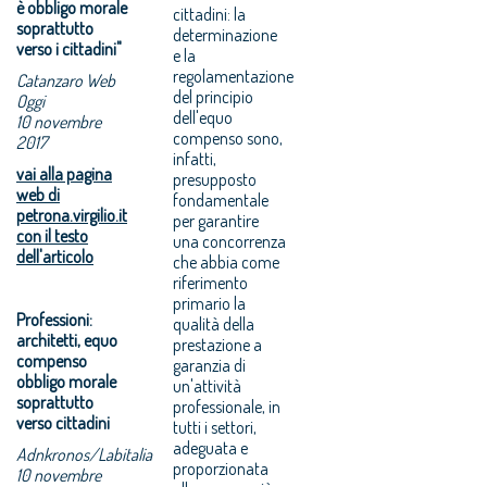
è obbligo morale
cittadini: la
soprattutto
determinazione
verso i cittadini"
e la
regolamentazione
Catanzaro Web
del principio
Oggi
dell'equo
10 novembre
compenso sono,
2017
infatti,
vai alla pagina
presupposto
web di
fondamentale
petrona.virgilio.it
per garantire
con il testo
una concorrenza
dell'articolo
che abbia come
riferimento
primario la
Professioni:
qualità della
architetti, equo
prestazione a
compenso
garanzia di
obbligo morale
un'attività
soprattutto
professionale, in
verso cittadini
tutti i settori,
adeguata e
Adnkronos/Labitalia
proporzionata
10 novembre