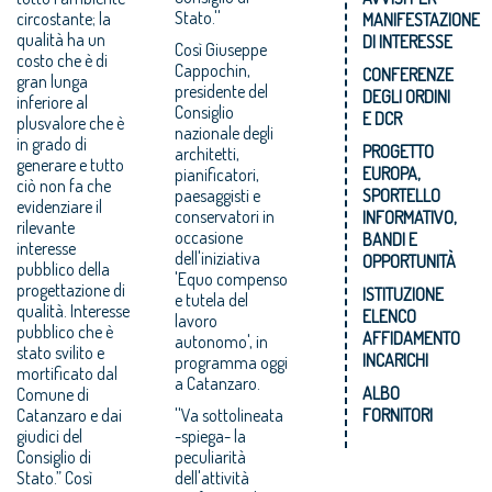
Stato.''
circostante; la
MANIFESTAZIONE
qualità ha un
DI INTERESSE
Così Giuseppe
costo che è di
Cappochin,
CONFERENZE
gran lunga
presidente del
DEGLI ORDINI
inferiore al
Consiglio
E DCR
plusvalore che è
nazionale degli
in grado di
PROGETTO
architetti,
generare e tutto
EUROPA,
pianificatori,
ciò non fa che
paesaggisti e
SPORTELLO
evidenziare il
conservatori in
INFORMATIVO,
rilevante
occasione
BANDI E
interesse
dell'iniziativa
OPPORTUNITÀ
pubblico della
'Equo compenso
progettazione di
ISTITUZIONE
e tutela del
qualità. Interesse
ELENCO
lavoro
pubblico che è
AFFIDAMENTO
autonomo', in
stato svilito e
INCARICHI
programma oggi
mortificato dal
a Catanzaro.
ALBO
Comune di
Catanzaro e dai
''Va sottolineata
FORNITORI
giudici del
-spiega- la
Consiglio di
peculiarità
Stato.” Così
dell'attività