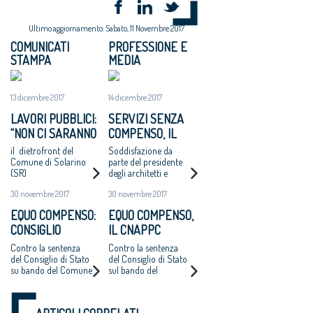
Ultimo aggiornamento: Sabato, 11 Novembre 2017
COMUNICATI
PROFESSIONE E
STAMPA
MEDIA
13 dicembre 2017
14 dicembre 2017
LAVORI PUBBLICI:
SERVIZI SENZA
“NON CI SARANNO
COMPENSO, IL
ALTRI ‘CASI
COMUNE DI
il dietrofront del
Soddisfazione da
CATANZARO’ - MAI
SOLARINO RITIRA
Comune di Solarino
parte del presidente
(SR)
degli architetti e
PIÙ INCARICHI DI
I BANDI DI
dell'Oice. Intanto il
PROGETTAZIONE
PROGETTAZIONE
30 novembre 2017
30 novembre 2017
bando di Catanzaro si
AD UN EURO”
A UN EURO
avvicina
EQUO COMPENSO:
EQUO COMPENSO,
all'aggiudicazione
CONSIGLIO
IL CNAPPC
NAZIONALE
RICORRE ALLA
Contro la sentenza
Contro la sentenza
ARCHITETTI
CORTE EUROPEA
del Consiglio di Stato
del Consiglio di Stato
su bando del Comune
sul bando del
RICORRE ALLA
DEI DIRITTI
di Catanzaro.
Comune di Catanzaro
CORTE EUROPEA
DELL’UOMO
Cappochin “è una
per l’affidamento
DEI DIRITTI
pericolosa istigazione
della redazione del