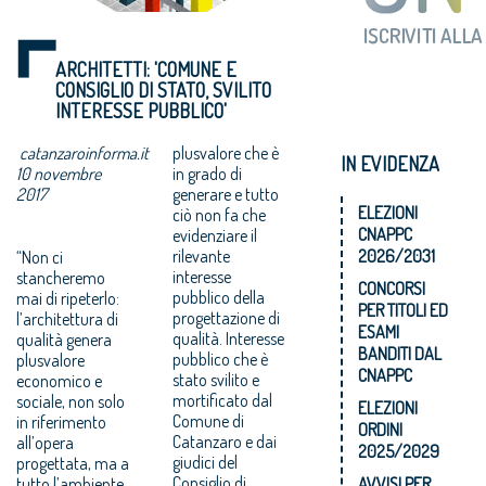
ARCHITETTI: 'COMUNE E
CONSIGLIO DI STATO, SVILITO
INTERESSE PUBBLICO'
catanzaroinforma.it
plusvalore che è
IN EVIDENZA
10 novembre
in grado di
2017
generare e tutto
ELEZIONI
ciò non fa che
CNAPPC
evidenziare il
rilevante
2026/2031
“Non ci
interesse
stancheremo
CONCORSI
pubblico della
mai di ripeterlo:
PER TITOLI ED
progettazione di
l’architettura di
ESAMI
qualità. Interesse
qualità genera
BANDITI DAL
pubblico che è
plusvalore
CNAPPC
stato svilito e
economico e
mortificato dal
sociale, non solo
ELEZIONI
Comune di
in riferimento
ORDINI
Catanzaro e dai
all’opera
2025/2029
giudici del
progettata, ma a
Consiglio di
tutto l’ambiente
AVVISI PER