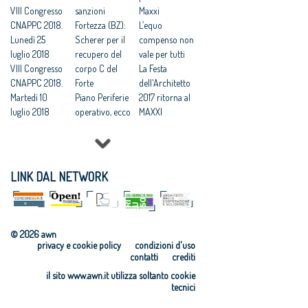
contratti’
VIII Congresso
ricorso degli
sanzioni
Maxxi
Bando
CNAPPC 2018.
architetti
Fortezza (BZ):
L’equo
Comune di
Lunedì 25
Catanzaro: “la
Scherer per il
compenso non
Catanzaro:
luglio 2018
giustizia ha
recupero del
vale per tutti
“sconcerta che
VIII Congresso
fermato una
corpo C del
La Festa
al MIT ignorino
CNAPPC 2018.
iniziativa
Forte
dell'Architetto
il Codice dei
Martedì 10
scandalosa”
Piano Periferie
2017 ritorna al
Contratti da
luglio 2018
Catanzaro
operativo, ecco
MAXXI
poco entrato
VIII Congresso
affida la
tutti i progetti
Professioni:
in vigore”
CNAPPC 2018.
redazione del
finanziati
architetti, il 30
Prestazioni
Lunedì 9 luglio
piano
Commissione
Focus su
professionali
2018
strutturale,
periferie,
'Internazionali
LINK DAL NETWORK
gratuite, il
VIII Congresso
compenso: 1
Minniti:
zzazione e
Governo si
CNAPPC 2018.
euro (e
«Proposte da
innovazione
allinea alla
Domenica 8
rimborso
condividere:
culturale'
sentenza del
luglio 2018
spese 250mila)
politiche
Festa
© 2026 awn
Consiglio di
VIII Congresso
Catanzaro:
integrate per le
dell’Architetto
privacy e cookie policy
condizioni d'uso
Stato
CNAPPC 2018.
architetti per
città»
2017 - Una
contatti
crediti
Appalto
Venerdì 6
realizzare
Equo
legge per
il sito www.awn.it utilizza soltanto cookie
gratuito a
luglio 2018
gratis il Prg.
compenso,
l’architettura
tecnici
Catanzaro.
VIII Congresso
Cna:
parametri
Rappresentanz