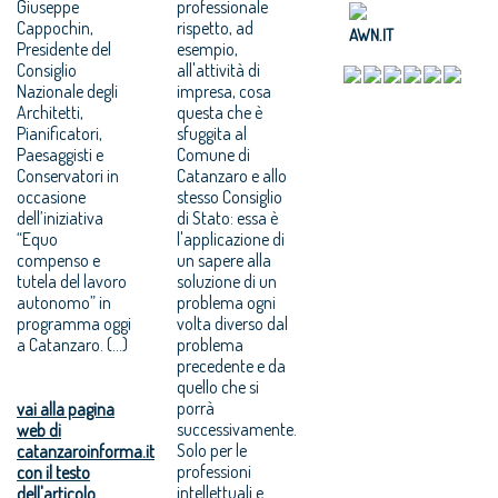
Giuseppe
professionale
Cappochin,
rispetto, ad
AWN.IT
Presidente del
esempio,
Consiglio
all'attività di
Nazionale degli
impresa, cosa
Architetti,
questa che è
Pianificatori,
sfuggita al
Paesaggisti e
Comune di
Conservatori in
Catanzaro e allo
occasione
stesso Consiglio
dell’iniziativa
di Stato: essa è
“Equo
l'applicazione di
compenso e
un sapere alla
tutela del lavoro
soluzione di un
autonomo” in
problema ogni
programma oggi
volta diverso dal
a Catanzaro. (...)
problema
precedente e da
quello che si
porrà
vai alla pagina
successivamente.
web di
Solo per le
catanzaroinforma.it
professioni
con il testo
intellettuali e
dell'articolo