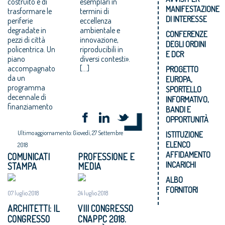
costruito e di
esemplari in
MANIFESTAZIONE
trasformare le
termini di
DI INTERESSE
periferie
eccellenza
degradate in
ambientale e
CONFERENZE
pezzi di città
innovazione,
DEGLI ORDINI
policentrica. Un
riproducibili in
E DCR
piano
diversi contesti».
accompagnato
[…]
PROGETTO
da un
EUROPA,
programma
SPORTELLO
decennale di
INFORMATIVO,
finanziamento
BANDI E
OPPORTUNITÀ
Ultimo aggiornamento: Giovedì, 27 Settembre
ISTITUZIONE
ELENCO
2018
AFFIDAMENTO
COMUNICATI
PROFESSIONE E
INCARICHI
STAMPA
MEDIA
ALBO
FORNITORI
07 luglio 2018
24 luglio 2018
ARCHITETTI: IL
VIII CONGRESSO
CONGRESSO
CNAPPC 2018.