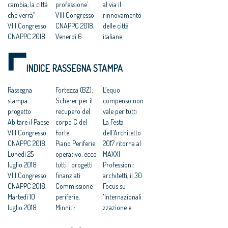
cambia, la città
professione’.
al via il
che verrà”
VIII Congresso
rinnovamento
VIII Congresso
CNAPPC 2018.
delle città
CNAPPC 2018.
Venerdì 6
italiane
Domenica 8
luglio 2018
VIII Congresso
luglio 2018
Architetti:
CNAPPC 2018.
INDICE RASSEGNA STAMPA
Votazioni VIII
Cappochin, “il
Lunedì 2 luglio
Congresso
Governo
2018
2018
Rassegna
realizzi subito
Fortezza (BZ):
VIII Congresso
L’equo
Architetti,
stampa
un ‘Piano
Scherer per il
CNAPPC 2018.
compenso non
Congresso
progetto
d’Azione
recupero del
Domenica 1
vale per tutti
nazionale:
Abitare il Paese
Nazionale per
corpo C del
luglio 2018
La Festa
grave la crisi
VIII Congresso
le città
Forte
Architetti:VIII
dell'Architetto
demografica;
CNAPPC 2018.
sostenibili”
Piano Periferie
Congresso
2017 ritorna al
tra 20 anni
Lunedì 25
VIII Congresso
operativo, ecco
nazionale,
MAXXI
l’Italia sarà
luglio 2018
CNAPPC 2018.
tutti i progetti
attesi 3mila
Professioni:
“senza” Roma
VIII Congresso
Gercoledì 5
finanziati
delegati in
architetti, il 30
CNAPPC 2018.
luglio 2018
Commissione
rappresentanz
Focus su
Martedì 10
VIII Congresso
periferie,
a dei 155mila
'Internazionali
luglio 2018
CNAPPC 2018.
Minniti:
iscritti -
zzazione e
VIII Congresso
Mercoledì 4
«Proposte da
Cappochin “dal
innovazione