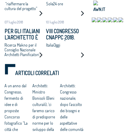
NAZIONALE
LUNEDÌ 25 LUGLIO
“riaffermare la
Sole24 ore
APPROVA UN
2018
cultura del progetto”
AWN.IT
MANIFESTO: “SI
ADOTTI UN
07 luglio 2018
10 luglio 2018
PROGRAMMA
PER GLI ITALIANI
VIII CONGRESSO
NAZIONALE DI
L’ARCHITETTO È
CNAPPC 2018.
RIGENERAZIONE
UNA FIGURA
MARTEDÌ 10
Ricerca Makno per il
ItaliaOggi
URBANE,
CRUCIALE PER
LUGLIO 2018
Consiglio Nazionale
ALTERNATIVA A
Architetti Pianificatori
DISEGNARE LO
ESPANSIONI
Paesaggisti e
SVILUPPO
Conservatori –
INCONTROLLATE
ECONOMICO E
CNAPPC
E AL CONSUMO DI
ARTICOLI CORRELATI
SOCIALE DEL
SUOLO”
PAESE
A un anno dal
Architetti:
Architetti:
Congresso,
Ministro
Congresso
fermento di
Bonisoli (Beni
nazionale;
idee e di
culturali), ‘ci
dopo l’ascolto
proposte
faremo carico
dei bisogni e
Concorso
di predisporre
delle
fotografico “La
norme per lo
aspettative
città che
sviluppo della
delle comunità