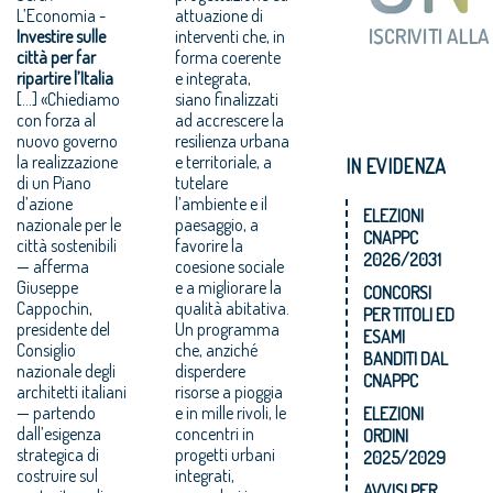
L’Economia -
attuazione di
Investire sulle
interventi che, in
città per far
forma coerente
ripartire l’Italia
e integrata,
[…] «Chiediamo
siano finalizzati
con forza al
ad accrescere la
nuovo governo
resilienza urbana
la realizzazione
e territoriale, a
IN EVIDENZA
di un Piano
tutelare
d’azione
l’ambiente e il
ELEZIONI
nazionale per le
paesaggio, a
CNAPPC
città sostenibili
favorire la
2026/2031
— afferma
coesione sociale
Giuseppe
e a migliorare la
CONCORSI
Cappochin,
qualità abitativa.
PER TITOLI ED
presidente del
Un programma
ESAMI
Consiglio
che, anziché
BANDITI DAL
nazionale degli
disperdere
CNAPPC
architetti italiani
risorse a pioggia
— partendo
e in mille rivoli, le
ELEZIONI
dall’esigenza
concentri in
ORDINI
strategica di
progetti urbani
2025/2029
costruire sul
integrati,
AVVISI PER