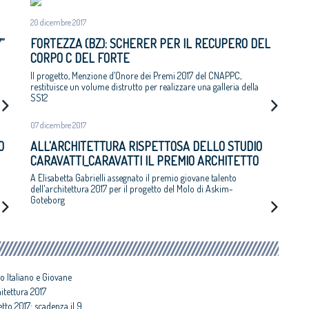
20 dicembre 2017
”
FORTEZZA (BZ): SCHERER PER IL RECUPERO DEL
CORPO C DEL FORTE
Il progetto, Menzione d’Onore dei Premi 2017 del CNAPPC,
restituisce un volume distrutto per realizzare una galleria della
SS12
07 dicembre 2017
O
ALL'ARCHITETTURA RISPETTOSA DELLO STUDIO
CARAVATTI_CARAVATTI IL PREMIO ARCHITETTO
ITALIANO
A Elisabetta Gabrielli assegnato il premio giovane talento
dell'architettura 2017 per il progetto del Molo di Askim-
Goteborg
o Italiano e Giovane
hitettura 2017
etto 2017: scadenza il 9