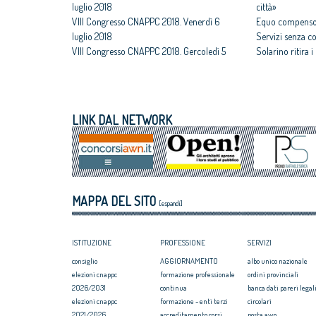
luglio 2018
città»
VIII Congresso CNAPPC 2018. Venerdì 6
Equo compenso,
luglio 2018
Servizi senza c
VIII Congresso CNAPPC 2018. Gercoledì 5
Solarino ritira 
luglio 2018
un euro
VIII Congresso CNAPPC 2018. Mercoledì 4
All'architettura
luglio 2018
caravatti_carava
VIII Congresso CNAPPC 2018. Lunedì 2
italiano
LINK DAL NETWORK
luglio 2018
Assegnati premi 
VIII Congresso CNAPPC 2018. Domenica 1
Giovane talento
luglio 2018
Equo compenso, 
Corte Europea d
Professioni: arch
MAPPA DEL SITO
internazionaliz
[espandi]
ISTITUZIONE
PROFESSIONE
SERVIZI
consiglio
AGGIORNAMENTO
albo unico nazionale
elezioni cnappc
formazione professionale
ordini provinciali
2026/2031
continua
banca dati pareri legali
elezioni cnappc
formazione - enti terzi
circolari
2021/2026
accreditamento corsi
posta awn