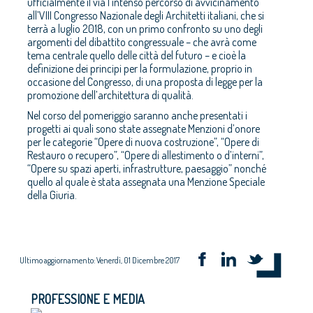
ufficialmente il via l’intenso percorso di avvicinamento
all’VIII Congresso Nazionale degli Architetti italiani, che si
terrà a luglio 2018, con un primo confronto su uno degli
argomenti del dibattito congressuale – che avrà come
tema centrale quello delle città del futuro – e cioè la
definizione dei principi per la formulazione, proprio in
occasione del Congresso, di una proposta di legge per la
promozione dell’architettura di qualità.
Nel corso del pomeriggio saranno anche presentati i
progetti ai quali sono state assegnate Menzioni d’onore
per le categorie “Opere di nuova costruzione”, “Opere di
Restauro o recupero”, “Opere di allestimento o d’interni”,
“Opere su spazi aperti, infrastrutture, paesaggio” nonché
quello al quale è stata assegnata una Menzione Speciale
della Giuria.
Ultimo aggiornamento: Venerdì, 01 Dicembre 2017
PROFESSIONE E MEDIA