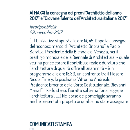
Al MAXXI la consegna dei premi “Architetto dell’anno
2017” e “Giovane Talento dell’Architettura italiana 2017”
lavoripubblici.it
29 novembre 2017
(...) L’iniziativa si aprirà alle ore 14, 45. Dopo la consegna
del riconoscimento di “Architetto Onorario” a Paolo
Baratta, Presidente della Biennale di Venezia, per il
prestigio mondiale della Biennale di Architettura - quale
vetrina per celebrare il contributo reale e duraturo che
l’architettura di qualità offre all’unanimità - è in
programma alle ore 15,30, un confronto tra il filosofo
Nicola Emery, lo psichiatra Vittorino Andreoli, il
Presidente Emerito della Corte Costituzionale, Giovanni
Maria Flick e lo stesso Baratta sul tema “una legge per
l’architettura”. (...) Nel corso del pomeriggio saranno
anche presentati i progetti ai quali sono state assegnate
COMUNICATI STAMPA