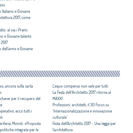
remi
o Italiano e Giovane
hitettura 2017, come
etto: al via i Premi
ano e Giovane talento
a 2017
o dell’anno e Giovane
vo, ancora sulla carta
L’equo compenso non vale per tutti
ni
La Festa dell'Architetto 2017 ritorna al
cherer per il recupero del
MAXXI
te
Professioni: architetti, il 30 Focus su
perativo, ecco tutti i
'Internazionalizzazione e innovazione
ti
culturale'
iferie, Minniti: «Proposte
Festa dell’Architetto 2017 - Una legge per
politiche integrate per le
l’architettura