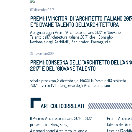
02 dicembre 2017
PREMI: I VINCITORI DI “ARCHITETTO ITALIANO 2017
E “GIOVANE TALENTO DELL’ARCHITETTURA
ITALIANA 2017”
Assegnati oggi i Premi “Architetto italiano 2017” e “Giovane
Talento dell’Architettura italiana 2017” che il Consiglio
Nazionale degli Architetti, Pianificatori, Paesaggisti e
Conservatori ha bandito, con la rete degli Ordini provinciali e
con il MAXXI
28 novembre 2017
PREMI: CONSEGNA DELL’ “ARCHITETTO DELL’ANN
2017” E DEL “GIOVANE TALENTO
DELL’ARCHITETTURA ITALIANA 2017”
sabato prossimo, 2 dicembre, al MAXXI la “Festa dell’Architetto
2017” – verso l’VIII Congresso degli Architetti italiani
ARTICOLI CORRELATI
Il Premio Architetto italiano 2016 e 2017
Premi: Architett
presentato a Hong Kong
talento dell'Arc
Assegnati premi Architetto italiano e
Festa dell’Archit