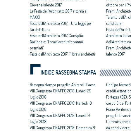
Giovane talento 2017
ottobre per i P
La Festa dell'Architetto 2017 ritorna al
Premi Architett
MAXXI
Talento dell’Arc
Festa dell’Architetto 2017 - Una legge per
candidarsi
l’architettura
Festa dell'Archit
Festa dell’Architetto 2017, Consiglio
Architetto Itali
Nazionale: “I bravi architetti vanno
dell’Architettur
premiati”
Premi Architett
Festa dell’Architetto 2017: “i bravi architetti
talento 2017
vanno premiati”
INDICE RASSEGNA STAMPA
Rassegna stampa progetto Abitare il Paese
Obbligo formati
VIII Congresso CNAPPC 2018. Lunedì 25
crediti e sanzio
luglio 2018
Fortezza (BZ): S
VIII Congresso CNAPPC 2018. Martedì 10
corpo C del For
luglio 2018
Piano Periferie o
VIII Congresso CNAPPC 2018. Lunedì 9
progetti finanzia
luglio 2018
Commissione per
VIII Congresso CNAPPC 2018. Domenica 8
da condividere: 