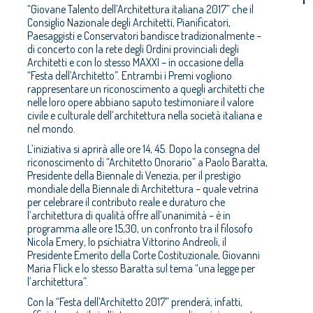
“Giovane Talento dell’Architettura italiana 2017” che il
Consiglio Nazionale degli Architetti, Pianificatori,
Paesaggisti e Conservatori bandisce tradizionalmente –
di concerto con la rete degli Ordini provinciali degli
Architetti e con lo stesso MAXXI – in occasione della
“Festa dell’Architetto”. Entrambi i Premi vogliono
rappresentare un riconoscimento a quegli architetti che
nelle loro opere abbiano saputo testimoniare il valore
civile e culturale dell’architettura nella società italiana e
nel mondo.
L’iniziativa si aprirà alle ore 14, 45. Dopo la consegna del
riconoscimento di “Architetto Onorario” a Paolo Baratta,
Presidente della Biennale di Venezia, per il prestigio
mondiale della Biennale di Architettura – quale vetrina
per celebrare il contributo reale e duraturo che
l’architettura di qualità offre all’unanimità – è in
programma alle ore 15,30, un confronto tra il filosofo
Nicola Emery, lo psichiatra Vittorino Andreoli, il
Presidente Emerito della Corte Costituzionale, Giovanni
Maria Flick e lo stesso Baratta sul tema “una legge per
l’architettura”.
Con la “Festa dell’Architetto 2017” prenderà, infatti,