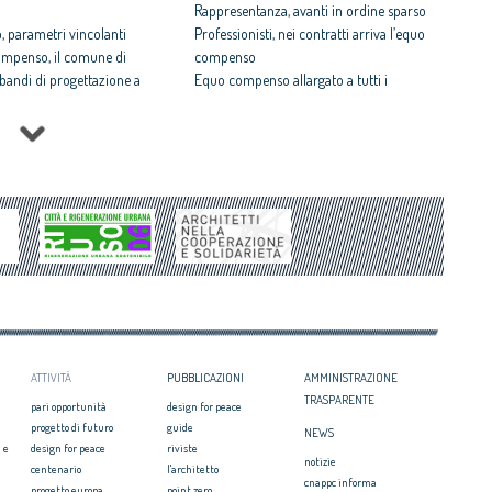
Rappresentanza, avanti in ordine sparso
 parametri vincolanti
Professionisti, nei contratti arriva l’equo
ompenso, il comune di
compenso
i bandi di progettazione a
Equo compenso allargato a tutti i
professionisti
 rispettosa dello studio
Periferie, la nuova identità di 10 aree
tti il Premio architetto
degradate
Architetti: 'Comune e Consiglio di Stato,
Architetto italiano e
svilito interesse pubblico'
 2017
Periferie, tutti i vincitori del concorso Cna-
il CNAPPC ricorre alla
Mibact per riqualificare 10 aree urbane
ei Diritti dell’Uomo
degradate
itetti, focus su
zazione e innovazione
ATTIVITÀ
PUBBLICAZIONI
AMMINISTRAZIONE
TRASPARENTE
pari opportunità
design for peace
progetto di futuro
guide
NEWS
 e
design for peace
riviste
notizie
centenario
l'architetto
cnappc informa
progetto europa
point zero