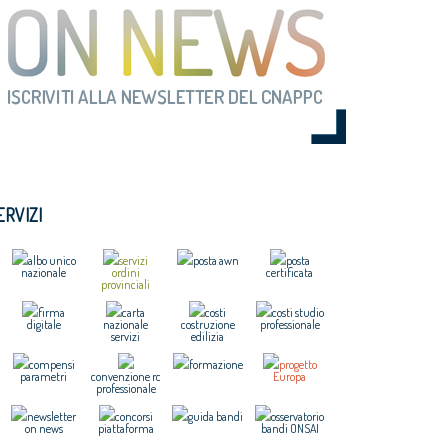
ERVIZI
albo unico
servizi
posta awn
posta
nazionale
ordini
certificata
provinciali
firma
carta
costi
costi studio
digitale
nazionale
costruzione
professionale
servizi
edilizia
compensi
formazione
progetto
parametri
convenzione rc
Europa
professionale
newsletter
concorsi
guida bandi
osservatorio
on news
piattaforma
bandi ONSAI