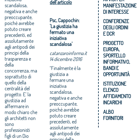
dell'articolo
scandalosa,
MANIFESTAZIONE
negativa e anche
DI INTERESSE
preoccupante,
Psc, Cappochin:
CONFERENZE
poiché avrebbe
'La giustizia ha
DEGLI ORDINI
potuto creare
fermato una
E DCR
precedenti, ed
iniziativa
assolutamente
PROGETTO
scandalosa'
agli antipodi dei
EUROPA,
principi della
catanzaroinforma.it
SPORTELLO
trasparenza e
14 dicembre 2016
INFORMATIVO,
della
“Finalmente è la
BANDI E
concorrenza, ma
giustizia a
OPPORTUNITÀ
soprattutto di
fermare una
quello della
ISTITUZIONE
iniziativa
centralità del
ELENCO
scandalosa,
progetto. E’ la
AFFIDAMENTO
negativa e anche
giustizia ad
INCARICHI
preoccupante,
affermare in
poiché avrebbe
ALBO
modo chiaro che
potuto creare
gli architetti non
FORNITORI
precedenti, ed
sono
assolutamente
professionisti
agli antipodi dei
figli di un Dio
principi della