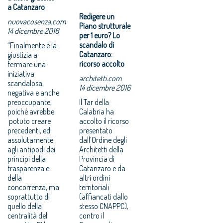
a Catanzaro
Redigere un
nuovacosenza.com
Piano strutturale
14 dicembre 2016
per 1 euro? Lo
scandalo di
“Finalmente è la
Catanzaro:
giustizia a
ricorso accolto
fermare una
iniziativa
architetti.com
scandalosa,
14 dicembre 2016
negativa e anche
preoccupante,
Il Tar della
poiché avrebbe
Calabria ha
potuto creare
accolto il ricorso
precedenti, ed
presentato
assolutamente
dall’Ordine degli
agli antipodi dei
Architetti della
principi della
Provincia di
trasparenza e
Catanzaro e da
della
altri ordini
concorrenza, ma
territoriali
soprattutto di
(affiancati dallo
quello della
stesso CNAPPC),
centralità del
contro il