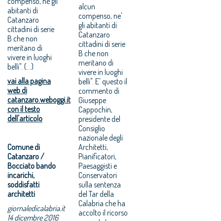
compenso, né gli
alcun
abitanti di
compenso, ne'
Catanzaro
gli abitanti di
cittadini di serie
Catanzaro
B che non
cittadini di serie
meritano di
B che non
vivere in luoghi
meritano di
belli". (...)
vivere in luoghi
vai alla pagina
belli". E' questo il
web di
commento di
catanzaro.weboggi.it
Giuseppe
con il testo
Cappochin,
dell'articolo
presidente del
Consiglio
nazionale degli
Comune di
Architetti,
Catanzaro /
Pianificatori,
Bocciato bando
Paesaggisti e
incarichi,
Conservatori
soddisfatti
sulla sentenza
architetti
del Tar della
Calabria che ha
giornaledicalabria.it
accolto il ricorso
14 dicembre 2016