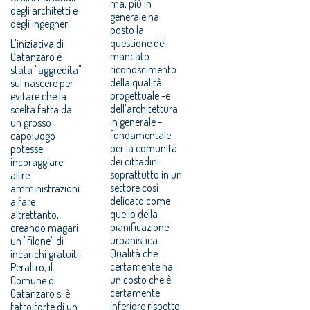
ma, più in
degli architetti e
generale ha
degli ingegneri.
posto la
questione del
L'iniziativa di
mancato
Catanzaro è
riconoscimento
stata "aggredita"
della qualità
sul nascere per
progettuale -e
evitare che la
dell'architettura
scelta fatta da
in generale -
un grosso
fondamentale
capoluogo
per la comunità
potesse
dei cittadini
incoraggiare
soprattutto in un
altre
settore così
amministrazioni
delicato come
a fare
quello della
altrettanto,
pianificazione
creando magari
urbanistica.
un "filone" di
Qualità che
incarichi gratuiti.
certamente ha
Peraltro, il
un costo che è
Comune di
certamente
Catanzaro si è
inferiore rispetto
fatto forte di un