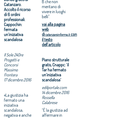
B che non
Catanzaro.
meritano di
Accolto il ricorso
vivere in luoghi
di 6 ordini
belli".
professionali.
vai alla pagina
Cappochin:
web
fermata
di
con
un’iniziativa
catanzaroinforma.it
scandalosa
il testo
dell'articolo
Il Sole 24Ore
Progetti e
Piano strutturale
Concorsi
gratis, Cnappc: ‘il
Massimo
Tar ha fermato
Frontera
un’iniziativa
17 dicembre 2016
scandalosa’
edilportale.com
14 dicembre 2016
«La giustizia ha
Rossella
fermato una
Calabrese
iniziativa
scandalosa,
“È la giustizia ad
negativa e anche
affermare in