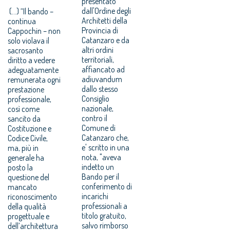
presentato
dall'Ordine degli
(...) “Il bando –
Architetti della
continua
Provincia di
Cappochin – non
Catanzaro e da
solo violava il
altri ordini
sacrosanto
territoriali,
diritto a vedere
affiancato ad
adeguatamente
adiuvandum
remunerata ogni
dallo stesso
prestazione
Consiglio
professionale,
nazionale,
così come
contro il
sancito da
Comune di
Costituzione e
Catanzaro che,
Codice Civile,
e' scritto in una
ma, più in
nota, "aveva
generale ha
indetto un
posto la
Bando per il
questione del
conferimento di
mancato
incarichi
riconoscimento
professionali a
della qualità
titolo gratuito,
progettuale e
salvo rimborso
dell’architettura