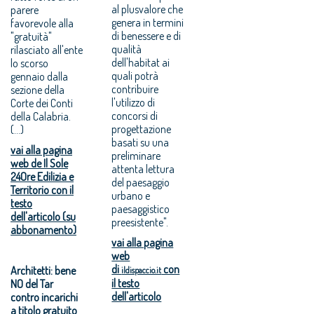
al plusvalore che
parere
genera in termini
favorevole alla
di benessere e di
"gratuità"
qualità
rilasciato all'ente
dell'habitat ai
lo scorso
quali potrà
gennaio dalla
contribuire
sezione della
l'utilizzo di
Corte dei Conti
concorsi di
della Calabria.
progettazione
(...)
basati su una
vai alla pagina
preliminare
web de Il Sole
attenta lettura
24Ore Edilizia e
del paesaggio
Territorio con il
urbano e
testo
paesaggistico
dell'articolo (su
preesistente".
abbonamento)
vai alla pagina
web
di
con
Architetti: bene
ildispaccio.it
il testo
NO del Tar
dell'articolo
contro incarichi
a titolo gratuito