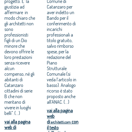
progetto. E’ la
Comune di
giustizia ad
Catanzaro per
affermare in
aver indetto un
modo chiaro che
Bando per il
gli architetti non
conferimento di
sono
incarichi
professionisti
professionali a
figli di un Dio
titolo gratuito,
minore che
salvo rimborso
devono offrire le
spese, per la
loro prestazioni
redazione del
senza ricevere
Piano
alcun
Strutturale
compenso, né gli
Comunale (si
abitanti di
veda l’articolo in
Catanzaro
basso). Analogo
cittadini di serie
ricorso è stato
B che non
proposto anche
meritano di
all’ANAC. (...)
vivere in luoghi
vai alla pagina
belli". (...)
web
vai alla pagina
di
con
architetti.com
web di
il testo