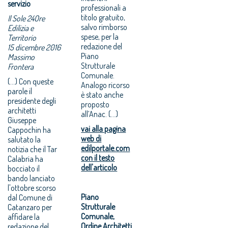
servizio
professionali a
titolo gratuito,
Il Sole 24Ore
salvo rimborso
Edilizia e
spese, per la
Territorio
redazione del
15 dicembre 2016
Piano
Massimo
Strutturale
Frontera
Comunale.
(...) Con queste
Analogo ricorso
parole il
è stato anche
presidente degli
proposto
architetti
all’Anac. (...)
Giuseppe
vai alla pagina
Cappochin ha
web di
salutato la
edilportale.com
notizia che il Tar
con il testo
Calabria ha
dell'articolo
bocciato il
bando lanciato
l'ottobre scorso
Piano
dal Comune di
Strutturale
Catanzaro per
Comunale,
affidare la
Ordine Architetti
redazione del