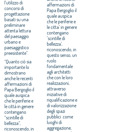
l’utilizzo di
affermazioni di
concorsi di
Papa Bergoglio il
progettazione
quale auspica
basati su una
che le periferie e
preliminare
le citta' in genere
attenta lettura
contengano
del paesaggio
'scintille di
urbano e
bellezza',
paesaggistico
riconoscendo, in
preesistente”.
questo senso, un
ruolo
“Quanto ciò sia
fondamentale
importante lo
agli architetti
dimostrano
che con le loro
anche le recenti
realizzazioni,
affermazioni di
attraverso
Papa Bergoglio il
iniziative di
quale auspica
riqualificazione e
che le periferie e
di valorizzazione
le città in genere
degli spazi
contengano
pubblici come
“scintille di
luoghi di
bellezza”,
aggregazione,
riconoscendo, in