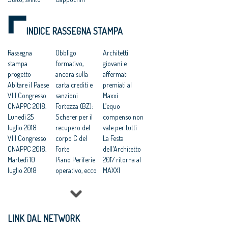
interesse
“considera i
pubblico'
suoi cittadini di
INDICE RASSEGNA STAMPA
Catanzaro:
serie B”
“Comune e
Comune di
Consiglio di
Rassegna
Catanzaro:
Obbligo
Architetti
Stato hanno
stampa
“aberrante
formativo,
giovani e
svilito
progetto
sentenza del
ancora sulla
affermati
l’interesse
Abitare il Paese
Consiglio di
carta crediti e
premiati al
pubblico”
VIII Congresso
Stato che
sanzioni
Maxxi
Catanzaro.
CNAPPC 2018.
avalla
Fortezza (BZ):
L’equo
Cnappc:
Lunedì 25
caporalato
Scherer per il
compenso non
‘Sconcerta che
luglio 2018
intellettuale e
recupero del
vale per tutti
al Mit ignorino
VIII Congresso
professionale”
corpo C del
La Festa
il codice dei
CNAPPC 2018.
Catanzaro: “la
Forte
dell'Architetto
contratti’
Martedì 10
giustizia ha
Piano Periferie
2017 ritorna al
Bando
luglio 2018
fermato una
operativo, ecco
MAXXI
Comune di
VIII Congresso
iniziativa
tutti i progetti
Professioni:
Catanzaro:
CNAPPC 2018.
scandalosa”
finanziati
architetti, il 30
“sconcerta che
Lunedì 9 luglio
Catanzaro
Commissione
Focus su
al MIT ignorino
2018
affida la
periferie,
'Internazionali
LINK DAL NETWORK
il Codice dei
VIII Congresso
redazione del
Minniti:
zzazione e