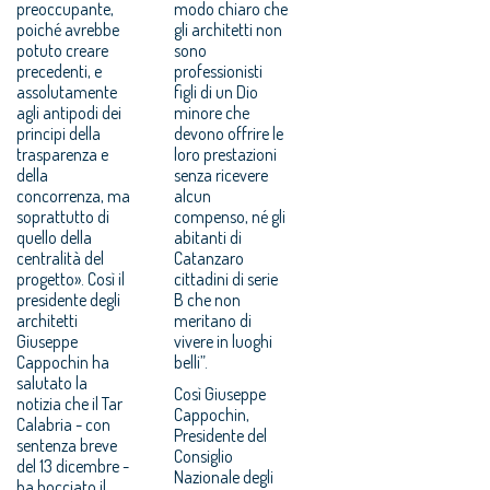
preoccupante,
modo chiaro che
poiché avrebbe
gli architetti non
potuto creare
sono
precedenti, e
professionisti
assolutamente
figli di un Dio
agli antipodi dei
minore che
principi della
devono offrire le
trasparenza e
loro prestazioni
della
senza ricevere
concorrenza, ma
alcun
soprattutto di
compenso, né gli
quello della
abitanti di
centralità del
Catanzaro
progetto». Così il
cittadini di serie
presidente degli
B che non
architetti
meritano di
Giuseppe
vivere in luoghi
Cappochin ha
belli”.
salutato la
Così Giuseppe
notizia che il Tar
Cappochin,
Calabria - con
Presidente del
sentenza breve
Consiglio
del 13 dicembre -
Nazionale degli
ha bocciato il