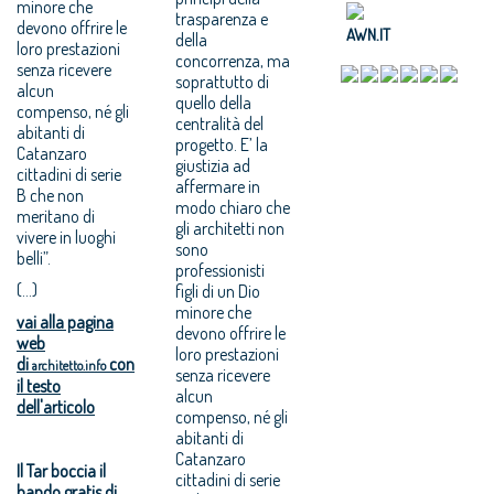
minore che
trasparenza e
devono offrire le
AWN.IT
della
loro prestazioni
concorrenza, ma
senza ricevere
soprattutto di
alcun
quello della
compenso, né gli
centralità del
abitanti di
progetto. E’ la
Catanzaro
giustizia ad
cittadini di serie
affermare in
B che non
modo chiaro che
meritano di
gli architetti non
vivere in luoghi
sono
belli”.
professionisti
(...)
figli di un Dio
minore che
vai alla pagina
devono offrire le
web
loro prestazioni
di
con
architetto.info
senza ricevere
il testo
alcun
dell'articolo
compenso, né gli
abitanti di
Catanzaro
Il Tar boccia il
cittadini di serie
bando gratis di