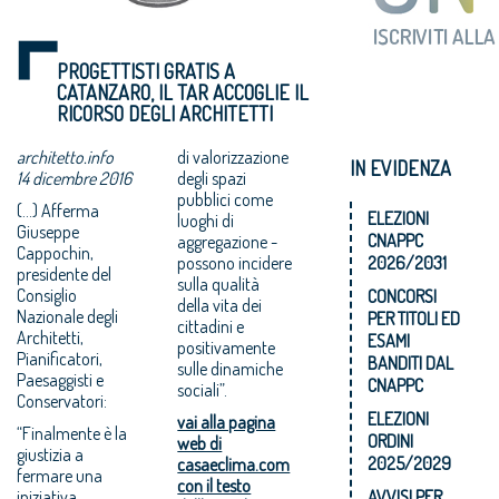
PROGETTISTI GRATIS A
CATANZARO, IL TAR ACCOGLIE IL
RICORSO DEGLI ARCHITETTI
architetto.info
di valorizzazione
IN EVIDENZA
14 dicembre 2016
degli spazi
pubblici come
(...) Afferma
ELEZIONI
luoghi di
Giuseppe
CNAPPC
aggregazione -
Cappochin,
possono incidere
2026/2031
presidente del
sulla qualità
Consiglio
CONCORSI
della vita dei
Nazionale degli
PER TITOLI ED
cittadini e
Architetti,
ESAMI
positivamente
Pianificatori,
BANDITI DAL
sulle dinamiche
Paesaggisti e
CNAPPC
sociali”.
Conservatori:
ELEZIONI
vai alla pagina
“Finalmente è la
ORDINI
web di
giustizia a
2025/2029
casaeclima.com
fermare una
con il testo
iniziativa
AVVISI PER