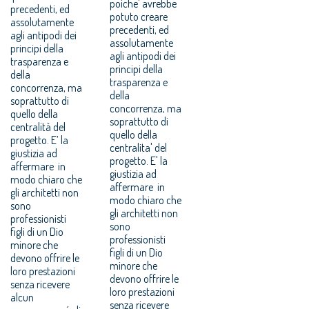
poiche' avrebbe
precedenti, ed
potuto creare
assolutamente
precedenti, ed
agli antipodi dei
assolutamente
principi della
agli antipodi dei
trasparenza e
principi della
della
trasparenza e
concorrenza, ma
della
soprattutto di
concorrenza, ma
quello della
soprattutto di
centralità del
quello della
progetto. E’ la
centralita' del
giustizia ad
progetto. E' la
affermare in
giustizia ad
modo chiaro che
affermare in
gli architetti non
modo chiaro che
sono
gli architetti non
professionisti
sono
figli di un Dio
professionisti
minore che
figli di un Dio
devono offrire le
minore che
loro prestazioni
devono offrire le
senza ricevere
loro prestazioni
alcun
senza ricevere