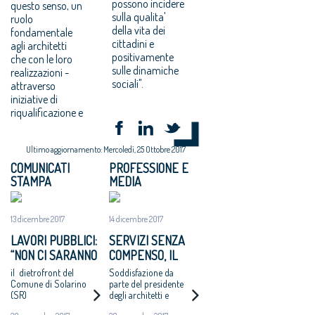
possono incidere
questo senso, un
sulla qualita'
ruolo
della vita dei
fondamentale
cittadini e
agli architetti
positivamente
che con le loro
sulle dinamiche
realizzazioni -
sociali".
attraverso
iniziative di
riqualificazione e
Ultimo aggiornamento: Mercoledì, 25 Ottobre 2017
COMUNICATI
PROFESSIONE E
STAMPA
MEDIA
13 dicembre 2017
14 dicembre 2017
LAVORI PUBBLICI:
SERVIZI SENZA
“NON CI SARANNO
COMPENSO, IL
ALTRI ‘CASI
COMUNE DI
il dietrofront del
Soddisfazione da
CATANZARO’ - MAI
SOLARINO RITIRA
Comune di Solarino
parte del presidente
(SR)
degli architetti e
PIÙ INCARICHI DI
I BANDI DI
dell'Oice. Intanto il
PROGETTAZIONE
PROGETTAZIONE