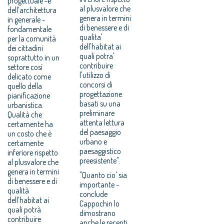
progettuale -e
al plusvalore che
dell’architettura
genera in termini
in generale -
di benessere e di
fondamentale
qualita'
per la comunità
dell'habitat ai
dei cittadini
quali potra'
soprattutto in un
contribuire
settore così
l'utilizzo di
delicato come
concorsi di
quello della
progettazione
pianificazione
basati su una
urbanistica.
preliminare
Qualità che
attenta lettura
certamente ha
del paesaggio
un costo che è
urbano e
certamente
paesaggistico
inferiore rispetto
preesistente".
al plusvalore che
genera in termini
"Quanto cio' sia
di benessere e di
importante -
qualità
conclude
dell’habitat ai
Cappochin lo
quali potrà
dimostrano
contribuire
anche le recenti