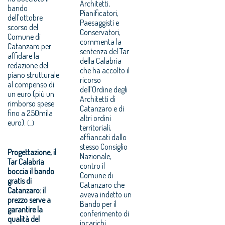
Architetti,
bando
Pianificatori,
dell'ottobre
Paesaggisti e
scorso del
Conservatori,
Comune di
commenta la
Catanzaro per
sentenza del Tar
affidare la
della Calabria
redazione del
che ha accolto il
piano strutturale
ricorso
al compenso di
dell’Ordine degli
un euro (più un
Architetti di
rimborso spese
Catanzaro e di
fino a 250mila
altri ordini
euro).
(...)
territoriali,
affiancati dallo
stesso Consiglio
Progettazione, il
Nazionale,
Tar Calabria
contro il
boccia il bando
Comune di
gratis di
Catanzaro che
Catanzaro: il
aveva indetto un
prezzo serve a
Bando per il
garantire la
conferimento di
qualità del
incarichi