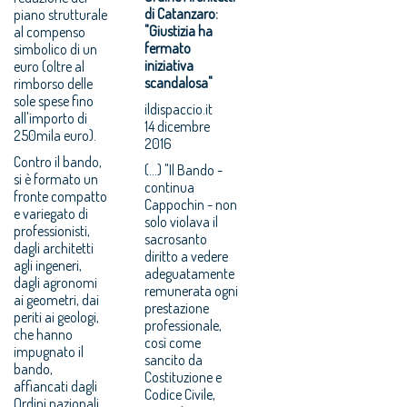
di Catanzaro:
piano strutturale
"Giustizia ha
al compenso
fermato
simbolico di un
iniziativa
euro (oltre al
scandalosa"
rimborso delle
sole spese fino
ildispaccio.it
all'importo di
14 dicembre
250mila euro).
2016
Contro il bando,
(...) "Il Bando -
si è formato un
continua
fronte compatto
Cappochin - non
e variegato di
solo violava il
professionisti,
sacrosanto
dagli architetti
diritto a vedere
agli ingeneri,
adeguatamente
dagli agronomi
remunerata ogni
ai geometri, dai
prestazione
periti ai geologi,
professionale,
che hanno
così come
impugnato il
sancito da
bando,
Costituzione e
affiancati dagli
Codice Civile,
Ordini nazionali