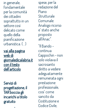
spese, per la
in generale,
redazione del
fondamentale
Piano
per la comunità
Strutturale
dei cittadini
Comunale.
soprattutto in un
Analogo ricorso
settore così
e' stato anche
delicato come
proposto
quello della
all'Anac".
pianificazione
urbanistica. (...)
"Il Bando -
continua
vai alla pagina
Cappochin - non
web di
solo violava il
giornaledicalabria.it
sacrosanto
con il testo
diritto a vedere
dell'articolo
adeguatamente
remunerata ogni
prestazione
Servizi di
professionale,
progettazione, il
cosi' come
TAR boccia gli
sancito da
incarichi a titolo
Costituzione e
gratuito
Codice Civile,