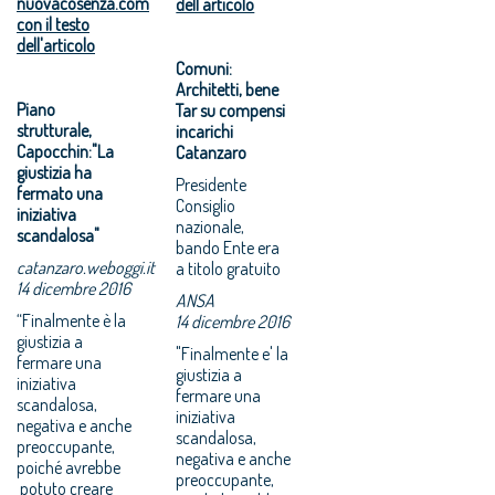
nuovacosenza.com
dell'articolo
con il testo
dell'articolo
Comuni:
Architetti, bene
Piano
Tar su compensi
strutturale,
incarichi
Capocchin:"La
Catanzaro
giustizia ha
Presidente
fermato una
Consiglio
iniziativa
nazionale,
scandalosa"
bando Ente era
catanzaro.weboggi.it
a titolo gratuito
14 dicembre 2016
ANSA
“Finalmente è la
14 dicembre 2016
giustizia a
"Finalmente e' la
fermare una
giustizia a
iniziativa
fermare una
scandalosa,
iniziativa
negativa e anche
scandalosa,
preoccupante,
negativa e anche
poiché avrebbe
preoccupante,
potuto creare