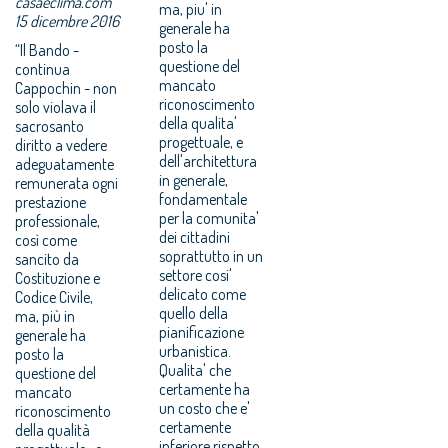
casaeclima.com
ma, piu' in
15 dicembre 2016
generale ha
posto la
“Il Bando -
questione del
continua
mancato
Cappochin - non
riconoscimento
solo violava il
della qualita'
sacrosanto
progettuale, e
diritto a vedere
dell'architettura
adeguatamente
in generale,
remunerata ogni
fondamentale
prestazione
per la comunita'
professionale,
dei cittadini
così come
soprattutto in un
sancito da
settore cosi'
Costituzione e
delicato come
Codice Civile,
quello della
ma, più in
pianificazione
generale ha
urbanistica.
posto la
Qualita' che
questione del
certamente ha
mancato
un costo che e'
riconoscimento
certamente
della qualità
inferiore rispetto