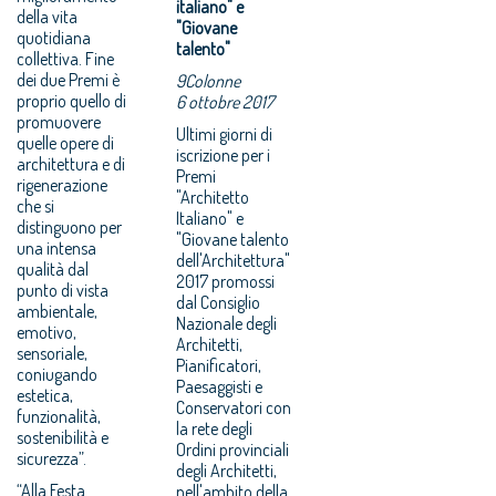
italiano" e
della vita
"Giovane
quotidiana
talento"
collettiva. Fine
dei due Premi è
9Colonne
proprio quello di
6 ottobre 2017
promuovere
Ultimi giorni di
quelle opere di
iscrizione per i
architettura e di
Premi
rigenerazione
"Architetto
che si
Italiano" e
distinguono per
"Giovane talento
una intensa
dell'Architettura"
qualità dal
2017 promossi
punto di vista
dal Consiglio
ambientale,
Nazionale degli
emotivo,
Architetti,
sensoriale,
Pianificatori,
coniugando
Paesaggisti e
estetica,
Conservatori con
funzionalità,
la rete degli
sostenibilità e
Ordini provinciali
sicurezza”.
degli Architetti,
“Alla Festa
nell'ambito della