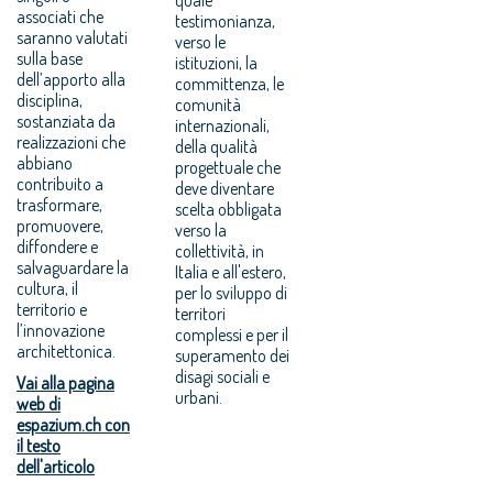
associati che
testimonianza,
saranno valutati
verso le
sulla base
istituzioni, la
dell’apporto alla
committenza, le
disciplina,
comunità
sostanziata da
internazionali,
realizzazioni che
della qualità
abbiano
progettuale che
contribuito a
deve diventare
trasformare,
scelta obbligata
promuovere,
verso la
diffondere e
collettività, in
salvaguardare la
Italia e all'estero,
cultura, il
per lo sviluppo di
territorio e
territori
l’innovazione
complessi e per il
architettonica.
superamento dei
disagi sociali e
Vai alla pagina
urbani.
web di
espazium.ch con
il testo
dell'articolo