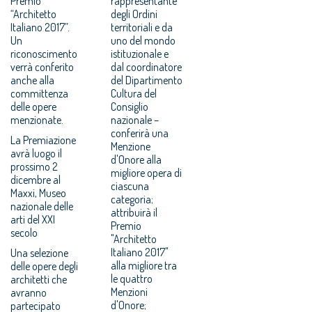
Premio
rappresentante
“Architetto
degli Ordini
Italiano 2017”.
territoriali e da
Un
uno del mondo
riconoscimento
istituzionale e
verrà conferito
dal coordinatore
anche alla
del Dipartimento
committenza
Cultura del
delle opere
Consiglio
menzionate.
nazionale –
conferirà una
La Premiazione
Menzione
avrà luogo il
d'Onore alla
prossimo 2
migliore opera di
dicembre al
ciascuna
Maxxi, Museo
categoria;
nazionale delle
attribuirà il
arti del XXI
Premio
secolo
"Architetto
Italiano 2017"
Una selezione
alla migliore tra
delle opere degli
le quattro
architetti che
Menzioni
avranno
d'Onore;
partecipato