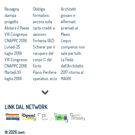
premiati al
Premi:
dell’Architettur
Maxxi
Rassegna
Architetto
Obbligo
a 2017
Architetti
La Festa
stampa
Italiano e
formativo,
Premi
giovani e
dell'Architetto
progetto
Giovane
ancora sulla
Architetto
affermati
2017 ritorna al
Abitare il Paese
talento
carta crediti e
dell’anno e
premiati al
MAXXI
VIII Congresso
dell'Architettur
sanzioni
Giovane
Maxxi
Festa
CNAPPC 2018.
a 2017
Fortezza (BZ):
talento 2017
L’equo
dell’Architetto
Lunedì 25
Festa
Scherer per il
compenso non
2017 - Una
luglio 2018
dell’Architetto
recupero del
vale per tutti
legge per
VIII Congresso
2017: scadenza
corpo C del
La Festa
l’architettura
CNAPPC 2018.
il 9 ottobre per
Forte
dell'Architetto
Martedì 10
i Premi
Piano Periferie
2017 ritorna al
luglio 2018
operativo, ecco
MAXXI
VIII Congresso
tutti i progetti
Professioni:
CNAPPC 2018.
finanziati
architetti, il 30
Lunedì 9 luglio
Commissione
Focus su
2018
periferie,
'Internazionali
LINK DAL NETWORK
VIII Congresso
Minniti:
zzazione e
CNAPPC 2018.
«Proposte da
innovazione
Domenica 8
condividere:
culturale'
luglio 2018
politiche
Festa
© 2026 awn