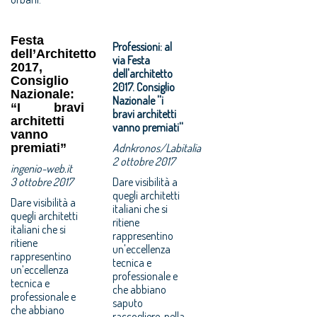
Festa
Professioni: al
dell’Architetto
via Festa
2017,
dell'architetto
Consiglio
2017. Consiglio
Nazionale:
Nazionale ''i
“I bravi
bravi architetti
architetti
vanno premiati''
vanno
premiati”
Adnkronos/Labitalia
2 ottobre 2017
ingenio-web.it
3 ottobre 2017
Dare visibilità a
quegli architetti
Dare visibilità a
italiani che si
quegli architetti
ritiene
italiani che si
rappresentino
ritiene
un'eccellenza
rappresentino
tecnica e
un’eccellenza
professionale e
tecnica e
che abbiano
professionale e
saputo
che abbiano
raccogliere, nella