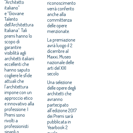
"Architetto
riconoscimento
italiano"
verrà conferito
e “Giovane
anche alla
Talento
committenza
dell’Architettura
delle opere
Italiana”. Tali
menzionate.
premi hanno lo
La premiazione
scopo di
avrà luogo il 2
garantire
dicembre al
visibilità agli
Maxxi, Museo
architetti italiani
nazionale delle
eccellenti che
arti del XXI
hanno saputo
secolo
cogliere le sfide
attuali che
Una selezione
l'architettura
delle opere degli
impone con un
architetti che
approccio etico
avranno
e innovativo alla
partecipato
professione. I
all'edizione 2017
Premi sono
dei Premi sarà
rivolti a
pubblicata in
professionisti
Yearbook 2
singoli o
quale