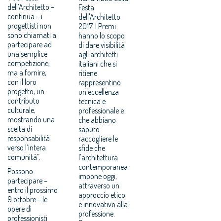
dell’Architetto –
Festa
continua – i
dell'Architetto
progettisti non
2017. I Premi
sono chiamati a
hanno lo scopo
partecipare ad
di dare visibilità
una semplice
agli architetti
competizione,
italiani che si
ma a fornire,
ritiene
con il loro
rappresentino
progetto, un
un'eccellenza
contributo
tecnica e
culturale,
professionale e
mostrando una
che abbiano
scelta di
saputo
responsabilità
raccogliere le
verso l’intera
sfide che
comunità”.
l'architettura
contemporanea
Possono
impone oggi,
partecipare –
attraverso un
entro il prossimo
approccio etico
9 ottobre – le
e innovativo alla
opere di
professione.
professionisti