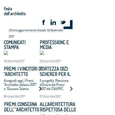
Festa
dell’architetto
Ultimo aggiornamento: Giovedì, 02 Novembre
2017
COMUNICATI
PROFESSIONE E
STAMPA
MEDIA
02 dicembre 2017
20 dicembre 2017
PREMI: I VINCITORI DI
FORTEZZA (BZ):
“ARCHITETTO
SCHERER PER IL
ITALIANO 2017” E
RECUPERO DEL
Assegnati oggi i Premi
Il progetto, Menzione
“GIOVANE TALENTO
CORPO C DEL
“Architetto italiano 2017”
d’Onore dei Premi
e “Giovane Talento
2017 del CNAPPC,
DELL’ARCHITETTURA
FORTE
dell’Architettura italiana
restituisce un volume
ITALIANA 2017”
28 novembre 2017
07 dicembre 2017
2017” che il Consiglio
distrutto per
Nazionale degli Architetti,
realizzare una galleria
PREMI: CONSEGNA
ALL'ARCHITETTURA
Pianificatori, Paesaggisti e
della SS12
DELL’ “ARCHITETTO
RISPETTOSA DELLO
Conservatori ha bandito,
con la rete degli Ordini