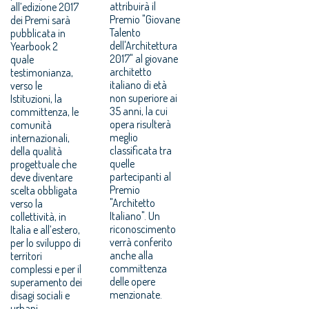
attribuirà il
all’edizione 2017
Premio "Giovane
dei Premi sarà
Talento
pubblicata in
dell'Architettura
Yearbook 2
2017" al giovane
quale
architetto
testimonianza,
italiano di età
verso le
non superiore ai
Istituzioni, la
35 anni, la cui
committenza, le
opera risulterà
comunità
meglio
internazionali,
classificata tra
della qualità
quelle
progettuale che
partecipanti al
deve diventare
Premio
scelta obbligata
"Architetto
verso la
Italiano". Un
collettività, in
riconoscimento
Italia e all’estero,
verrà conferito
per lo sviluppo di
anche alla
territori
committenza
complessi e per il
delle opere
superamento dei
menzionate.
disagi sociali e
urbani.