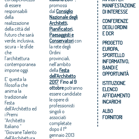
di essere
promossi
MANIFESTAZIONE
responsabili
dal
Consiglio
DI INTERESSE
della
Nazionale degli
CONFERENZE
realizzazione
Architetti,
DEGLI ORDINI
della città del
Pianificatori,
E DCR
futuro che sarà
Paesaggisti e
verde, inclusiva,
Conservatori
con
PROGETTO
sicura – le sfide
la rete degli
EUROPA,
che
Ordini
SPORTELLO
l’architettura
provinciali,
INFORMATIVO,
contemporanea
nell’ambito
BANDI E
impone oggi.
della
Festa
OPPORTUNITÀ
dell’Architetto
E’ questa la
2017
.
Fino al 9
ISTITUZIONE
filosofia che
ottobre
potranno
ELENCO
anima la
essere candidate
AFFIDAMENTO
tradizionale
le opere di
INCARICHI
Festa
professionisti
dell’Architetto ed
ALBO
singoli o
i Premi
associati
FORNITORI
“Architetto
completate
Italiano ”
dopo il 1°
“Giovane Talento
gennaio 2013
dell’Architettura