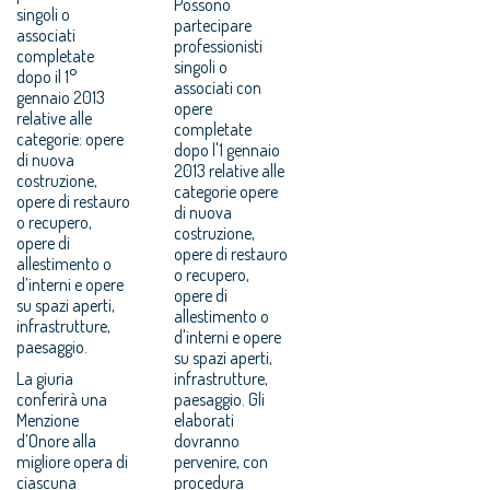
Possono
singoli o
partecipare
associati
professionisti
completate
singoli o
dopo il 1°
associati con
gennaio 2013
opere
relative alle
completate
categorie: opere
dopo l'1 gennaio
di nuova
2013 relative alle
costruzione,
categorie opere
opere di restauro
di nuova
o recupero,
costruzione,
opere di
opere di restauro
allestimento o
o recupero,
d’interni e opere
opere di
su spazi aperti,
allestimento o
infrastrutture,
d'interni e opere
paesaggio.
su spazi aperti,
La giuria
infrastrutture,
conferirà una
paesaggio. Gli
Menzione
elaborati
d’Onore alla
dovranno
migliore opera di
pervenire, con
ciascuna
procedura