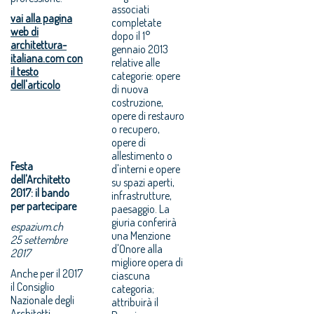
associati
vai alla pagina
completate
web di
dopo il 1°
architettura-
gennaio 2013
italiana.com con
relative alle
il testo
categorie: opere
dell'articolo
di nuova
costruzione,
opere di restauro
o recupero,
opere di
allestimento o
Festa
d'interni e opere
dell'Architetto
su spazi aperti,
2017: il bando
infrastrutture,
per partecipare
paesaggio. La
giuria conferirà
espazium.ch
una Menzione
25 settembre
d'Onore alla
2017
migliore opera di
Anche per il 2017
ciascuna
il Consiglio
categoria;
Nazionale degli
attribuirà il
Architetti,