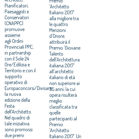
Premio
Pianificatori,
'Architetto
Paesaggisti e
Italiano 2017'
Conservatori
alla migliore tra
(CNAPPC)
le quattro
promuove
Menzioni
assieme
d'Onore;
agli Ordini
attribuirà il
Provinciali PPC,
Premio 'Giovane
in partnership
Talento
con il Sole 24
dell'Architettura
Ore/Edilizia e
italiana 2017'
Territorio e con il
all'architetto
supporto
italiano di età
operativo di
non superiore ai
Europaconcorsi/Divisare,
35 anni, la cui
la nuova
opera risulterà
edizione della
meglio
Festa
classificata tra
dell'Architetto.
quelle
Nel quadro di
partecipanti al
tale iniziativa
Premio
sono promossi
'Architetto
due premi:
Italiano 2017'. Un