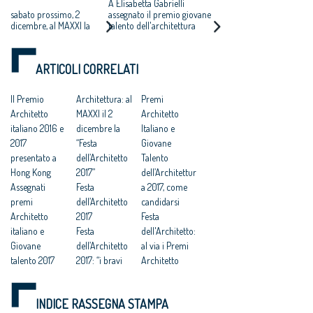
DELL’ANNO 2017” E
STUDIO
A Elisabetta Gabrielli
provinciali e con il MAXXI
DEL “GIOVANE
CARAVATTI_CARAVATTI
sabato prossimo, 2
assegnato il premio giovane
dicembre, al MAXXI la
talento dell'architettura
TALENTO
IL PREMIO
“Festa dell’Architetto
2017 per il progetto del
DELL’ARCHITETTURA
ARCHITETTO ITALIANO
2017” – verso l’VIII
Molo di Askim-Goteborg
ITALIANA 2017”
Congresso degli
ARTICOLI CORRELATI
Architetti italiani
Il Premio
Architettura: al
Premi
Architetto
MAXXI il 2
Architetto
italiano 2016 e
dicembre la
Italiano e
2017
“Festa
Giovane
presentato a
dell’Architetto
Talento
Hong Kong
2017”
dell’Architettur
Assegnati
Festa
a 2017, come
premi
dell’Architetto
candidarsi
Architetto
2017
Festa
italiano e
Festa
dell'Architetto:
Giovane
dell’Architetto
al via i Premi
talento 2017
2017: “i bravi
Architetto
Architetti
architetti
Italiano e
giovani e
vanno
Giovane
INDICE RASSEGNA STAMPA
affermati
premiati”
talento