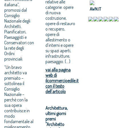
relative alle
italiana”,
categorie: opere
AWN.IT
promossi dal
di nuova
Consiglio
costruzione,
Nazionale degli
opere di restauro
Architetti,
o recupero,
Pianificatori,
opere di
Paesaggisti e
allestimento o
Conservatori con
d’interni e opere
la rete degli
su spazi aperti,
Ordini
infrastrutture,
provinciali.
paesaggio. (...)
“Un bravo
vai alla pagina
architetto va
web di
premiato –
ilcommercioedile.it
sottolinea il
con il testo
Consiglio
dell'articolo
Nazionale –
perché con la
sua opera
Architettura,
contribuisce in
ultimi giorni
modo
premi
fondamentale al
"Architetto
miglioramento