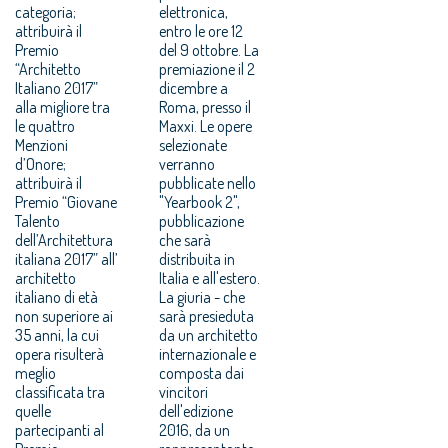
categoria;
elettronica,
attribuirà il
entro le ore 12
Premio
del 9 ottobre. La
“Architetto
premiazione il 2
Italiano 2017”
dicembre a
alla migliore tra
Roma, presso il
le quattro
Maxxi. Le opere
Menzioni
selezionate
d’Onore;
verranno
attribuirà il
pubblicate nello
Premio “Giovane
"Yearbook 2",
Talento
pubblicazione
dell’Architettura
che sarà
italiana 2017” all’
distribuita in
architetto
Italia e all'estero.
italiano di età
La giuria - che
non superiore ai
sarà presieduta
35 anni, la cui
da un architetto
opera risulterà
internazionale e
meglio
composta dai
classificata tra
vincitori
quelle
dell'edizione
partecipanti al
2016, da un