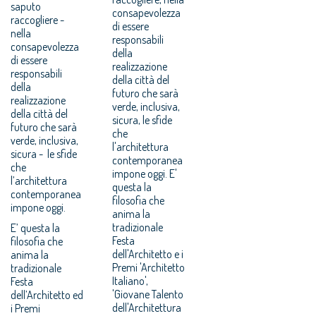
saputo
consapevolezza
raccogliere -
di essere
nella
responsabili
consapevolezza
della
di essere
realizzazione
responsabili
della città del
della
futuro che sarà
realizzazione
verde, inclusiva,
della città del
sicura, le sfide
futuro che sarà
che
verde, inclusiva,
l'architettura
sicura - le sfide
contemporanea
che
impone oggi. E'
l’architettura
questa la
contemporanea
filosofia che
impone oggi.
anima la
tradizionale
E’ questa la
Festa
filosofia che
dell'Architetto e i
anima la
Premi 'Architetto
tradizionale
Italiano',
Festa
'Giovane Talento
dell’Architetto ed
dell'Architettura
i Premi