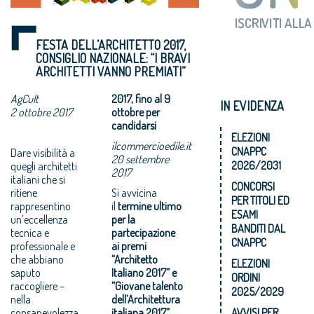
FESTA DELL’ARCHITETTO 2017,
CONSIGLIO NAZIONALE: “I BRAVI
ARCHITETTI VANNO PREMIATI”
AgCult
2017, fino al 9
IN EVIDENZA
2 ottobre 2017
ottobre per
candidarsi
ELEZIONI
ilcommercioedile.it
CNAPPC
Dare visibilità a
20 settembre
2026/2031
quegli architetti
2017
italiani che si
CONCORSI
ritiene
Si avvicina
PER TITOLI ED
rappresentino
il
termine ultimo
ESAMI
un’eccellenza
per la
BANDITI DAL
tecnica e
partecipazione
CNAPPC
professionale e
ai premi
che abbiano
“Architetto
ELEZIONI
saputo
Italiano 2017” e
ORDINI
raccogliere –
“Giovane talento
2025/2029
nella
dell’Architettura
consapevolezza
italiana 2017”
,
AVVISI PER