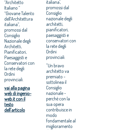
italiana',
“Architetto
promossi dal
Italiano ”
Consiglio
“Giovane Talento
nazionale degli
dell’Architettura
architetti,
italiana”,
pianificatori,
promossi dal
paesaggisti e
Consiglio
conservatori con
Nazionale degli
la rete degli
Architetti,
Ordini
Pianificatori,
provinciali.
Paesaggisti e
Conservatori con
''Un bravo
la rete degli
architetto va
Ordini
premiato -
provinciali.
sottolinea il
Consiglio
vai alla pagina
nazionale -
web di ingenio-
perché con la
web.it con il
sua opera
testo
contribuisce in
dell'articolo
modo
fondamentale al
miglioramento