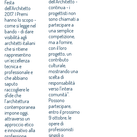
dell'Architetto -
Festa
continua - i
dell’Architetto
progettisti non
2017. I Premi
sono chiamati a
hanno lo scopo -
partecipare a
come si legge nel
una semplice
bando - di dare
competizione,
visibilità agli
ma a fornire,
architetti italiani
con il loro
che si ritiene
progetto, un
rappresentino
contributo
un’eccellenza
culturale,
tecnica e
mostrando una
professionale e
scelta di
che abbiano
responsabilità
saputo
verso l'intera
raccogliere le
comunità''.
sfide che
Possono
l’architettura
partecipare,
contemporanea
entro il prossimo
impone oggi,
9 ottobre, le
attraverso un
opere di
approccio etico
professionisti
e innovativo alla
singoli o
professione.