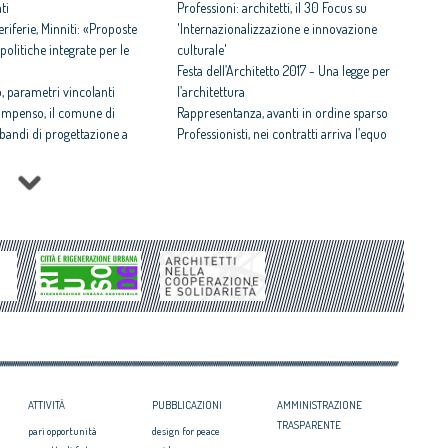
ti
Professioni: architetti, il 30 Focus su
iferie, Minniti: «Proposte
'Internazionalizzazione e innovazione
politiche integrate per le
culturale'
Festa dell’Architetto 2017 - Una legge per
 parametri vincolanti
l’architettura
ompenso, il comune di
Rappresentanza, avanti in ordine sparso
i bandi di progettazione a
Professionisti, nei contratti arriva l’equo
compenso
 rispettosa dello studio
Equo compenso allargato a tutti i
tti il Premio architetto
professionisti
Periferie, la nuova identità di 10 aree
Architetto italiano e
degradate
 2017
Architetti: 'Comune e Consiglio di Stato,
il CNAPPC ricorre alla
svilito interesse pubblico'
ei Diritti dell’Uomo
itetti, focus su
zazione e innovazione
ATTIVITÀ
PUBBLICAZIONI
AMMINISTRAZIONE
TRASPARENTE
pari opportunità
design for peace