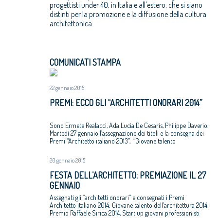
progettisti under 40, in Italia e all'estero, che si siano
distinti per la promozione e la diffusione della cultura
architettonica.
COMUNICATI STAMPA
22 gennaio 2015
PREMI: ECCO GLI “ARCHITETTI ONORARI 2014”
Sono Ermete Realacci, Ada Lucia De Cesaris, Philippe Daverio.
Martedì 27 gennaio l’assegnazione dei titoli e la consegna dei
Premi “Architetto italiano 2013”, “Giovane talento
dell’architettura 2013”, “Raffaele Sirica 2014, Start up giovani
professionisti”
20 gennaio 2015
FESTA DELL’ARCHITETTO: PREMIAZIONE IL 27
GENNAIO
Assegnati gli “architetti onorari” e consegnati i Premi
Architetto italiano 2014; Giovane talento dell’architettura 2014;
Premio Raffaele Sirica 2014, Start up giovani professionisti