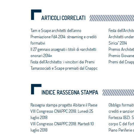
ARTICOLI CORRELATI
Tam e Scape architetti dell’anno
Festa dell’Archit
Premiazione FdA 2014: streaming e crediti
Architetti under
formativi
Sirica” 2014
Il 27 gennaio assegnati i titoli di «architetti
Premio Architet
onorari 2014»
Premio Giovane 
Festa dell'Architetto: i vincitori dei Premi
Premi del Cnap
Tamassociati e Scape premiati dal Cnappc
INDICE RASSEGNA STAMPA
Rassegna stampa progetto Abitare il Paese
Obbligo formati
VIII Congresso CNAPPC 2018. Lunedì 25
crediti e sanzio
luglio 2018
Fortezza (BZ): S
VIII Congresso CNAPPC 2018. Martedì 10
corpo C del For
luglio 2018
Piano Periferie o