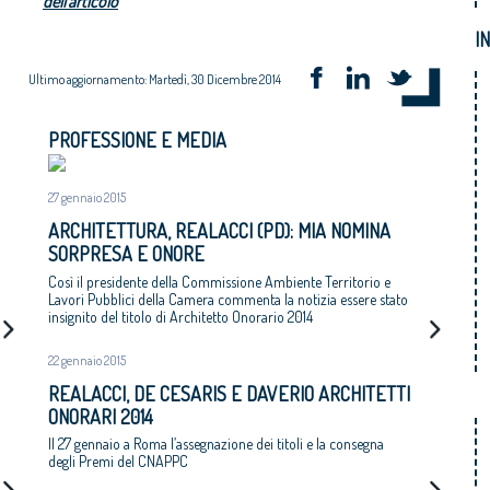
dell'articolo
I
Ultimo aggiornamento: Martedì, 30 Dicembre 2014
PROFESSIONE E MEDIA
27 gennaio 2015
ARCHITETTURA, REALACCI (PD): MIA NOMINA
SORPRESA E ONORE
Così il presidente della Commissione Ambiente Territorio e
Lavori Pubblici della Camera commenta la notizia essere stato
insignito del titolo di Architetto Onorario 2014
22 gennaio 2015
REALACCI, DE CESARIS E DAVERIO ARCHITETTI
ONORARI 2014
Il 27 gennaio a Roma l’assegnazione dei titoli e la consegna
degli Premi del CNAPPC