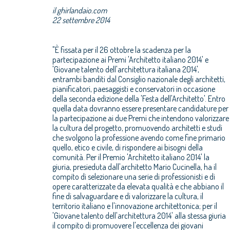
il ghirlandaio.com
22 settembre 2014
"È fissata per il 26 ottobre la scadenza per la
partecipazione ai Premi 'Architetto italiano 2014' e
'Giovane talento dell'architettura italiana 2014',
entrambi banditi dal Consiglio nazionale degli architetti,
pianificatori, paesaggisti e conservatori in occasione
della seconda edizione della 'Festa dell'Architetto'. Entro
quella data dovranno essere presentare candidature per
la partecipazione ai due Premi che intendono valorizzare
la cultura del progetto, promuovendo architetti e studi
che svolgono la professione avendo come fine primario
quello, etico e civile, di rispondere ai bisogni della
comunità. Per il Premio 'Architetto italiano 2014' la
giuria, presieduta dall'architetto Mario Cucinella, ha il
compito di selezionare una serie di professionisti e di
opere caratterizzate da elevata qualità e che abbiano il
fine di salvaguardare e di valorizzare la cultura, il
territorio italiano e l'innovazione architettonica; per il
'Giovane talento dell'architettura 2014' alla stessa giuria
il compito di promuovere l'eccellenza dei giovani