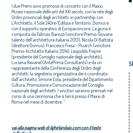
I due Premi sono promossi di concerto con il Maxxi,
Museo nazionale delle arti del XXI secolo, con la rete degli
Ordini provinciali degli architetti, in partnership con
L'Architetto, il Sole 24Ore/Edilizia e Territorio, Domus e
con il supporto operativo di Europaconcorsi. La giuria è
composta da Fabrizio Barozzi (vincitore Premio Giovane
talento dell'architettura italiana 2013), Nicola Di Battista
(direttore Domus), Francesco Fresa - Piuarch (vincitore
Premio Architetto Italiano 2014), Leopoldo Freyrie
(presidente del Consiglio nazionale degli architetti),
Luciana Ravanel (AntePrima Consultants) e da un
S
rappresentante della Conferenza degli Ordini degli
architetti; la segreteria organizzativa dei è coordinata
dall'architetto Simone Cola, presidente del Dipartimento
Cultura, Promozione e Comunicazione del Consiglio
nazionale degli architetti. I vincitori saranno premiati nel
corso di una cerimonia che si terrà presso il Maxxi di
Roma nel mese di dicembre. "
vai alla pagina web di ilghirlandaio.com con il testo