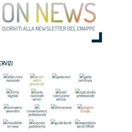
ERVIZI
albo unico
servizi
posta awn
posta
nazionale
ordini
certificata
provinciali
firma
carta
costi
costi studio
digitale
nazionale
costruzione
professionale
servizi
edilizia
compensi
formazione
progetto
parametri
convenzione rc
Europa
professionale
newsletter
concorsi
guida bandi
osservatorio
on news
piattaforma
bandi ONSAI