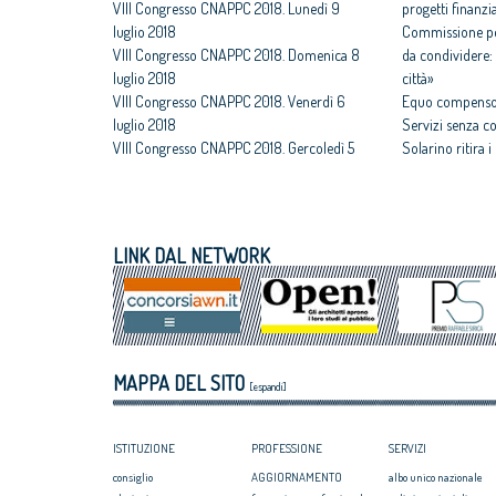
VIII Congresso CNAPPC 2018. Lunedì 9
progetti finanzia
luglio 2018
Commissione per
VIII Congresso CNAPPC 2018. Domenica 8
da condividere: 
luglio 2018
città»
VIII Congresso CNAPPC 2018. Venerdì 6
Equo compenso,
luglio 2018
Servizi senza c
VIII Congresso CNAPPC 2018. Gercoledì 5
Solarino ritira 
luglio 2018
un euro
VIII Congresso CNAPPC 2018. Mercoledì 4
All'architettura
luglio 2018
caravatti_carava
VIII Congresso CNAPPC 2018. Lunedì 2
italiano
LINK DAL NETWORK
luglio 2018
Assegnati premi 
VIII Congresso CNAPPC 2018. Domenica 1
Giovane talento
luglio 2018
Equo compenso, 
Corte Europea d
Professioni: arch
MAPPA DEL SITO
internazionaliz
[espandi]
ISTITUZIONE
PROFESSIONE
SERVIZI
consiglio
AGGIORNAMENTO
albo unico nazionale