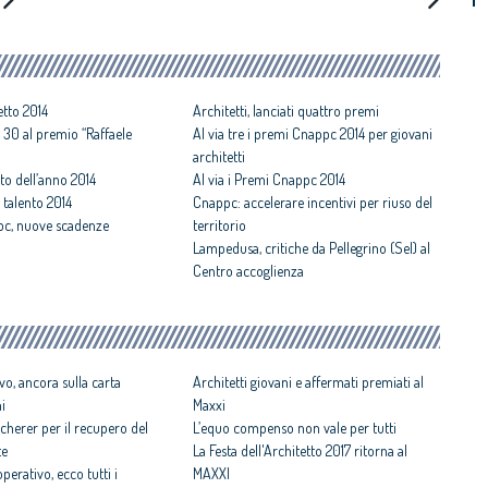
etto 2014
Architetti, lanciati quattro premi
 30 al premio “Raffaele
Al via tre i premi Cnappc 2014 per giovani
architetti
to dell’anno 2014
Al via i Premi Cnappc 2014
talento 2014
Cnappc: accelerare incentivi per riuso del
pc, nuove scadenze
territorio
Lampedusa, critiche da Pellegrino (Sel) al
Centro accoglienza
vo, ancora sulla carta
Architetti giovani e affermati premiati al
ni
Maxxi
cherer per il recupero del
L’equo compenso non vale per tutti
te
La Festa dell'Architetto 2017 ritorna al
perativo, ecco tutti i
MAXXI