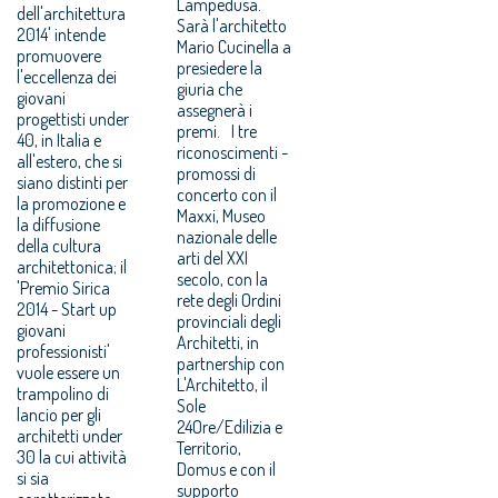
Lampedusa.
dell'architettura
Sarà l'architetto
2014' intende
Mario Cucinella a
promuovere
presiedere la
l'eccellenza dei
giuria che
giovani
assegnerà i
progettisti under
premi. I tre
40, in Italia e
riconoscimenti -
all'estero, che si
promossi di
siano distinti per
concerto con il
la promozione e
Maxxi, Museo
la diffusione
nazionale delle
della cultura
arti del XXI
architettonica; il
secolo, con la
'Premio Sirica
rete degli Ordini
2014 - Start up
provinciali degli
giovani
Architetti, in
professionisti'
partnership con
vuole essere un
L'Architetto, il
trampolino di
Sole
lancio per gli
24Ore/Edilizia e
architetti under
Territorio,
30 la cui attività
Domus e con il
si sia
supporto