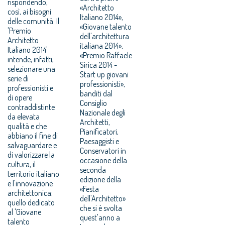
rispondendo,
«Architetto
così, ai bisogni
Italiano 2014»,
delle comunità. Il
«Giovane talento
'Premio
dell'architettura
Architetto
italiana 2014»,
Italiano 2014'
«Premio Raffaele
intende, infatti,
Sirica 2014 -
selezionare una
Start up giovani
serie di
professionisti»,
professionisti e
banditi dal
di opere
Consiglio
contraddistinte
Nazionale degli
da elevata
Architetti,
qualità e che
Pianificatori,
abbiano il fine di
Paesaggisti e
salvaguardare e
Conservatori in
di valorizzare la
occasione della
cultura, il
seconda
territorio italiano
edizione della
e l'innovazione
«Festa
architettonica;
dell'Architetto»
quello dedicato
che si è svolta
al 'Giovane
quest'anno a
talento