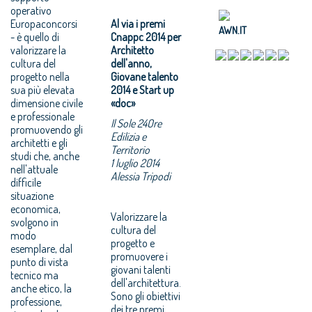
operativo
Europaconcorsi
Al via i premi
AWN.IT
- è quello di
Cnappc 2014 per
valorizzare la
Architetto
cultura del
dell'anno,
progetto nella
Giovane talento
sua più elevata
2014 e Start up
dimensione civile
«doc»
e professionale
Il Sole 24Ore
promuovendo gli
Edilizia e
architetti e gli
Territorio
studi che, anche
1 luglio 2014
nell'attuale
Alessia Tripodi
difficile
situazione
economica,
Valorizzare la
svolgono in
cultura del
modo
progetto e
esemplare, dal
promuovere i
punto di vista
giovani talenti
tecnico ma
dell'architettura.
anche etico, la
Sono gli obiettivi
professione,
dei tre premi