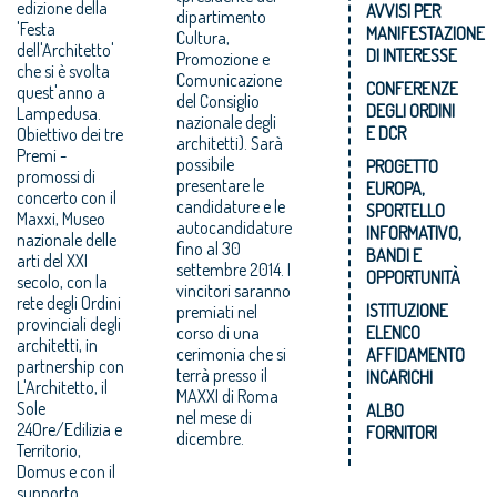
edizione della
AVVISI PER
dipartimento
'Festa
MANIFESTAZIONE
Cultura,
dell'Architetto'
DI INTERESSE
Promozione e
che si è svolta
Comunicazione
CONFERENZE
quest'anno a
del Consiglio
DEGLI ORDINI
Lampedusa.
nazionale degli
E DCR
Obiettivo dei tre
architetti). Sarà
Premi -
possibile
PROGETTO
promossi di
presentare le
EUROPA,
concerto con il
candidature e le
SPORTELLO
Maxxi, Museo
autocandidature
INFORMATIVO,
nazionale delle
fino al 30
BANDI E
arti del XXI
settembre 2014. I
OPPORTUNITÀ
secolo, con la
vincitori saranno
rete degli Ordini
ISTITUZIONE
premiati nel
provinciali degli
corso di una
ELENCO
architetti, in
cerimonia che si
AFFIDAMENTO
partnership con
terrà presso il
INCARICHI
L'Architetto, il
MAXXI di Roma
Sole
ALBO
nel mese di
24Ore/Edilizia e
FORNITORI
dicembre.
Territorio,
Domus e con il
supporto