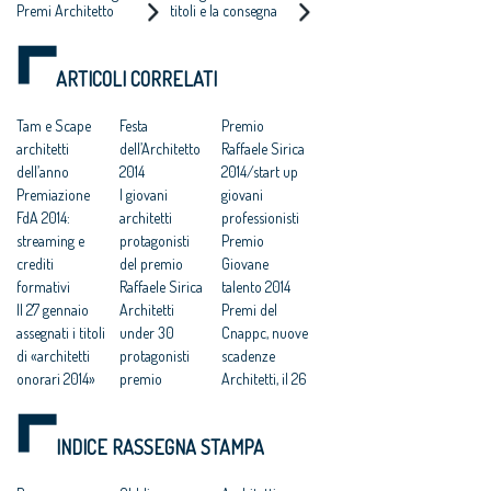
Premi Architetto
titoli e la consegna
ONORARI 2014
“Raffaele Sirica 2014,
italiano 2014; Giovane
degli Premi del
Start up giovani
talento
CNAPPC
professionisti”
dell’architettura 2014;
ARTICOLI CORRELATI
Premio Raffaele Sirica
2014, Start up giovani
professionisti
Tam e Scape
Festa
Premio
architetti
dell’Architetto
Raffaele Sirica
dell’anno
2014
2014/start up
Premiazione
I giovani
giovani
FdA 2014:
architetti
professionisti
streaming e
protagonisti
Premio
crediti
del premio
Giovane
formativi
Raffaele Sirica
talento 2014
Il 27 gennaio
Architetti
Premi del
assegnati i titoli
under 30
Cnappc, nuove
di «architetti
protagonisti
scadenze
onorari 2014»
premio
Architetti, il 26
Festa
Raffaele Sirica
ottobre scade
dell'Architetto:
Architetti
il bando per i
INDICE RASSEGNA STAMPA
i vincitori dei
under 30 al
premi 2014
Premi
premio
Premio