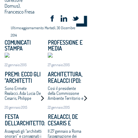
Domus),
Francesco Fresa
Ultimo aggiornamento: Martedì, 30 Dicembre
2014
COMUNICATI
PROFESSIONE E
STAMPA
MEDIA
22 gennaio 2015
27 gennaio 2015
PREMI: ECCO GLI
ARCHITETTURA,
“ARCHITETTI
REALACCI (PD):
ONORARI 2014”
MIA NOMINA
Sono Ermete
Così il presidente
SORPRESA E
Realacci, Ada Lucia De
della Commissione
Cesaris, Philippe
Ambiente Territorio e
ONORE
Daverio. Martedì 27
Lavori Pubblici della
20 gennaio 2015
22 gennaio 2015
gennaio
Camera commenta la
l’assegnazione dei
notizia essere stato
FESTA
REALACCI, DE
titoli e la consegna dei
insignito del titolo di
DELL’ARCHITETTO:
CESARIS E
Premi “Architetto
Architetto Onorario
italiano 2013”,
2014
PREMIAZIONE IL
DAVERIO
Assegnati gli “architetti
Il 27 gennaio a Roma
“Giovane talento
27 GENNAIO
ARCHITETTI
onorari” e consegnati i
l’assegnazione dei
dell’architettura 2013”,