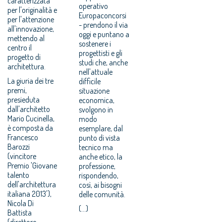
caratterizzata
operativo
per l'originalità e
Europaconcorsi
per l'attenzione
- prendono il via
all'innovazione,
oggi e puntano a
mettendo al
sostenere i
centro il
progettisti e gli
progetto di
studi che, anche
architettura.
nell'attuale
La giuria dei tre
difficile
premi,
situazione
presieduta
economica,
dall'architetto
svolgono in
Mario Cucinella,
modo
è composta da
esemplare, dal
Francesco
punto di vista
Barozzi
tecnico ma
(vincitore
anche etico, la
Premio 'Giovane
professione,
talento
rispondendo,
dell'architettura
così, ai bisogni
italiana 2013'),
delle comunità.
Nicola Di
(...)
Battista
(direttore