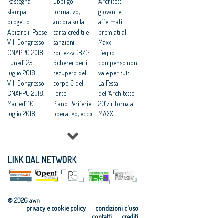
Tamassociati e
Rassegna
“Raffaele
Obbligo
Raffaele Sirica,
Architetti
Scape premiati
stampa
Sirica” 2014
formativo,
termine
giovani e
dal Cnappc
progetto
Premio
ancora sulla
prorogato al
affermati
Abitare il Paese
Architetto
carta crediti e
26 ottobre
premiati al
VIII Congresso
dell’anno 2014
sanzioni
Maxxi
CNAPPC 2018.
Fortezza (BZ):
L’equo
Lunedì 25
Scherer per il
compenso non
luglio 2018
recupero del
vale per tutti
VIII Congresso
corpo C del
La Festa
CNAPPC 2018.
Forte
dell'Architetto
Martedì 10
Piano Periferie
2017 ritorna al
luglio 2018
operativo, ecco
MAXXI
VIII Congresso
tutti i progetti
Professioni:
CNAPPC 2018.
finanziati
architetti, il 30
Lunedì 9 luglio
Commissione
Focus su
2018
periferie,
'Internazionali
LINK DAL NETWORK
VIII Congresso
Minniti:
zzazione e
CNAPPC 2018.
«Proposte da
innovazione
Domenica 8
condividere:
culturale'
luglio 2018
politiche
Festa
© 2026 awn
VIII Congresso
integrate per le
dell’Architetto
privacy e cookie policy
condizioni d'uso
CNAPPC 2018.
città»
2017 - Una
contatti
crediti