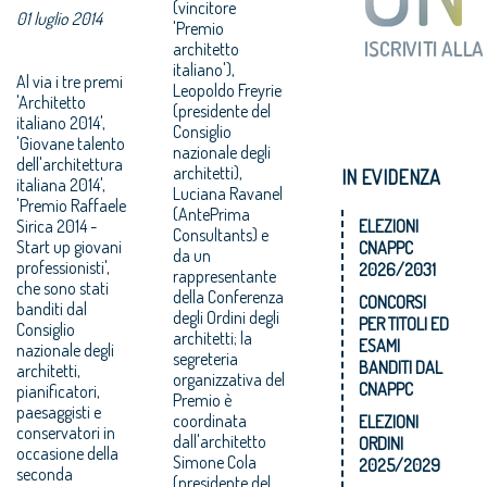
(vincitore
01 luglio 2014
'Premio
architetto
italiano'),
Al via i tre premi
Leopoldo Freyrie
'Architetto
(presidente del
italiano 2014',
Consiglio
'Giovane talento
nazionale degli
dell'architettura
architetti),
IN EVIDENZA
italiana 2014',
Luciana Ravanel
'Premio Raffaele
(AntePrima
Sirica 2014 -
ELEZIONI
Consultants) e
Start up giovani
CNAPPC
da un
professionisti',
2026/2031
rappresentante
che sono stati
della Conferenza
CONCORSI
banditi dal
degli Ordini degli
PER TITOLI ED
Consiglio
architetti; la
ESAMI
nazionale degli
segreteria
BANDITI DAL
architetti,
organizzativa del
CNAPPC
pianificatori,
Premio è
paesaggisti e
coordinata
ELEZIONI
conservatori in
dall'architetto
ORDINI
occasione della
Simone Cola
2025/2029
seconda
(presidente del