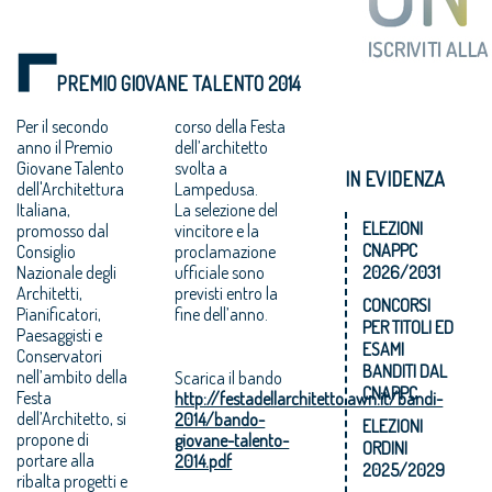
PREMIO GIOVANE TALENTO 2014
Per il secondo
corso della Festa
anno il Premio
dell’architetto
Giovane Talento
svolta a
IN EVIDENZA
dell'Architettura
Lampedusa.
Italiana,
La selezione del
ELEZIONI
promosso dal
vincitore e la
CNAPPC
Consiglio
proclamazione
Nazionale degli
ufficiale sono
2026/2031
Architetti,
previsti entro la
CONCORSI
Pianificatori,
fine dell’anno.
PER TITOLI ED
Paesaggisti e
ESAMI
Conservatori
BANDITI DAL
nell’ambito della
Scarica il bando
CNAPPC
Festa
http://festadellarchitetto.awn.it/bandi-
dell’Architetto, si
2014/bando-
ELEZIONI
propone di
giovane-talento-
ORDINI
portare alla
2014.pdf
2025/2029
ribalta progetti e