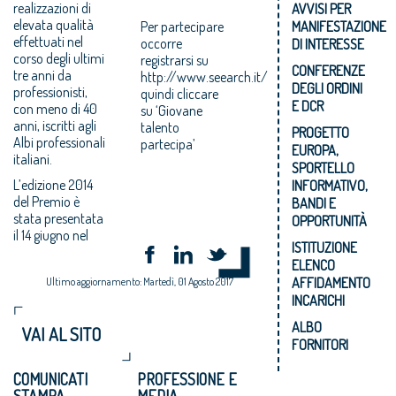
realizzazioni di
AVVISI PER
elevata qualità
Per partecipare
MANIFESTAZIONE
effettuati nel
occorre
DI INTERESSE
corso degli ultimi
registrarsi su
CONFERENZE
tre anni da
http://www.seearch.it/
DEGLI ORDINI
professionisti,
quindi cliccare
E DCR
con meno di 40
su ‘Giovane
anni, iscritti agli
talento
PROGETTO
Albi professionali
partecipa’
EUROPA,
italiani.
SPORTELLO
L’edizione 2014
INFORMATIVO,
del Premio è
BANDI E
stata presentata
OPPORTUNITÀ
il 14 giugno nel
ISTITUZIONE
ELENCO
AFFIDAMENTO
Ultimo aggiornamento: Martedì, 01 Agosto 2017
INCARICHI
ALBO
VAI AL SITO
FORNITORI
COMUNICATI
PROFESSIONE E
STAMPA
MEDIA