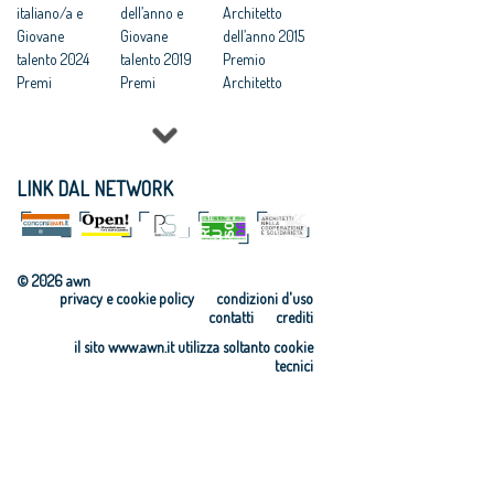
italiano/a e
dell’anno e
Architetto
Giovane
Giovane
dell’anno 2015
talento 2024
talento 2019
Premio
Premi
Premi
Architetto
Architetto/a
Architetto
dell’anno 2014
italiano/a e
dell’anno e
Premio
Giovane
Giovane
Giovane
talento 2023
talento 2018
talento 2013
LINK DAL NETWORK
Premi
Premi
Premio
Architetto/a
Architetto
Architetto
italiano/a e
dell’anno e
dell’anno 2013
Giovane
Giovane
© 2026 awn
talento 2022
talento 2017
privacy e cookie policy
condizioni d'uso
Premi
Premio
contatti
crediti
Architetto/a
Giovane
il sito www.awn.it utilizza soltanto cookie
italiano/a e
talento 2016
tecnici
Giovane
talento 2021