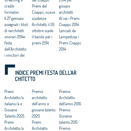
crediti
Premi del
giovani
formativi
Cnappc, nuove
architetti
Il 27 gennaio
scadenze
Al via i Premi
assegnati i titoli
Architetti, il 26
Cnappc 2014
di «architetti
ottobre scade
Lanciati da
onorari 2014»
il bando per i
Lampedusa i
Festa
premi 2014
Premi Cnappc
dell'Architetto:
2014
i vincitori dei
Premi
INDICE PREMI FESTA DELL'AR
CHITETTO
Premi
Premio
Premio
Architetto/a
architetto
Architetto
italiano/a e
dell'anno e
dell’anno 2016
Giovane
giovane talento
Premio
Talento 2025
2020
Giovane
Premi
Premi
talento 2015
Architetto/a
Architetto
Premio