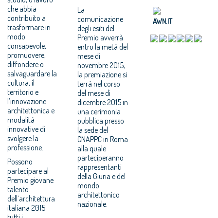
che abbia
La
contribuito a
comunicazione
AWN.IT
trasformare in
degli esiti del
modo
Premio avverrà
consapevole,
entro la metà del
promuovere,
mese di
diffondere o
novembre 2015;
salvaguardare la
la premiazione si
cultura, il
terrà nel corso
territorio e
del mese di
l’innovazione
dicembre 2015 in
architettonica e
una cerimonia
modalità
pubblica presso
innovative di
la sede del
svolgere la
CNAPPC in Roma
professione.
alla quale
parteciperanno
Possono
rappresentanti
partecipare al
della Giuria e del
Premio giovane
mondo
talento
architettonico
dell’architettura
nazionale.
italiana 2015
tutti i