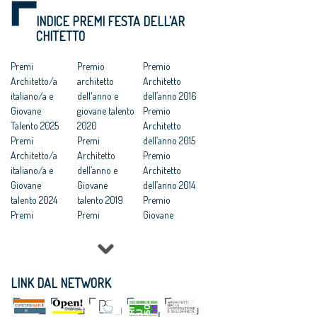
lontano dalla
proroga al 28
2015: al via i
INDICE PREMI FESTA DELL'AR
ribalta
ottobre per i
Premi
CHITETTO
Premi Cnappc.
Premi
L’architetto
Festa
Premi
Premio
Premio
italiano 2015 e i
dell’Architetto:
Architetto/a
architetto
Architetto
giovani talenti
in dirittura
italiano/a e
dell'anno e
dell’anno 2016
dell’architettur
d’arrivo i
Giovane
giovane talento
Premio
a
Premi
Talento 2025
2020
Architetto
Vincenzo
Studio
Premi
Premi
dell’anno 2015
Latina
dell'anno e
Architetto/a
Architetto
Premio
Architetto
miglior
italiano/a e
dell’anno e
Architetto
dell’anno
giovane
Giovane
Giovane
dell’anno 2014
talento, scade il
talento 2024
talento 2019
Premio
15 ottobre il
Premi
Premi
Giovane
premio
Architetto/a
Architetto
talento 2014
organizzato
italiano/a e
dell’anno e
Premio
dagli architetti
Giovane
Giovane
Giovane
talento 2023
talento 2018
talento 2013
LINK DAL NETWORK
Premi
Premi
Premio
Architetto/a
Architetto
Architetto