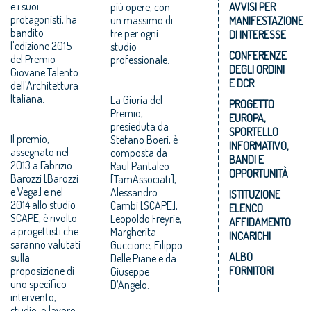
e i suoi
più opere, con
AVVISI PER
protagonisti, ha
un massimo di
MANIFESTAZIONE
bandito
tre per ogni
DI INTERESSE
l'edizione 2015
studio
CONFERENZE
del Premio
professionale.
DEGLI ORDINI
Giovane Talento
E DCR
dell'Architettura
Italiana.
La Giuria del
PROGETTO
Premio,
EUROPA,
presieduta da
SPORTELLO
Il premio,
Stefano Boeri, è
INFORMATIVO,
assegnato nel
composta da
BANDI E
2013 a Fabrizio
Raul Pantaleo
OPPORTUNITÀ
Barozzi [Barozzi
[TamAssociati],
e Vega] e nel
Alessandro
ISTITUZIONE
2014 allo studio
Cambi [SCAPE],
ELENCO
SCAPE, è rivolto
Leopoldo Freyrie,
AFFIDAMENTO
a progettisti che
Margherita
INCARICHI
saranno valutati
Guccione, Filippo
ALBO
sulla
Delle Piane e da
proposizione di
FORNITORI
Giuseppe
uno specifico
D’Angelo.
intervento,
studio, o lavoro