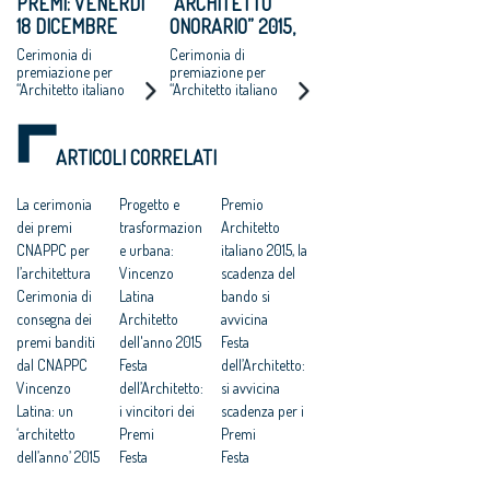
PREMI: VENERDÌ
“ARCHITETTO
Cnappc
18 DICEMBRE
ONORARIO” 2015,
ASSEGNATI GLI
ASSEGNAZIONE IL
Cerimonia di
Cerimonia di
"ARCHITETTO
18 DICEMBRE
premiazione per
premiazione per
“Architetto italiano
“Architetto italiano
ONORARIO"
2015”, “Giovane talento
2015”, “Giovane talento
dell'architettura 2015”,
dell'architettura 2015”,
“Raffaele Sirica 2015,
“Raffaele Sirica 2015,
ARTICOLI CORRELATI
Start up giovani
Start up giovani
professionisti”.
professionisti”
La cerimonia
Progetto e
Premio
dei premi
trasformazion
Architetto
CNAPPC per
e urbana:
italiano 2015, la
l’architettura
Vincenzo
scadenza del
Cerimonia di
Latina
bando si
consegna dei
Architetto
avvicina
premi banditi
dell'anno 2015
Festa
dal CNAPPC
Festa
dell’Architetto:
Vincenzo
dell’Architetto:
si avvicina
Latina: un
i vincitori dei
scadenza per i
‘architetto
Premi
Premi
dell’anno’ 2015
Festa
Festa
mai così
dell’Architetto:
dell’Architetto