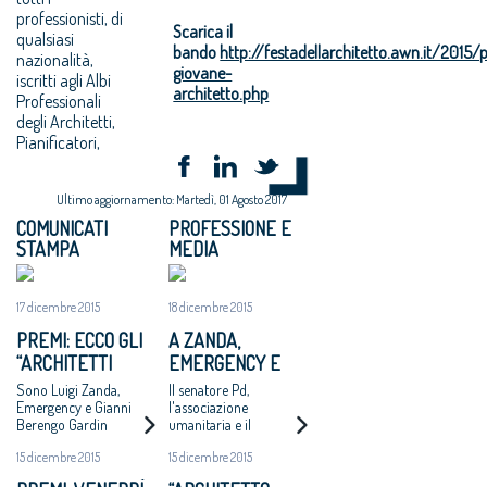
professionisti, di
Scarica il
qualsiasi
bando
http://festadellarchitetto.awn.it/2015/
nazionalità,
giovane-
iscritti agli Albi
architetto.php
Professionali
degli Architetti,
Pianificatori,
Ultimo aggiornamento: Martedì, 01 Agosto 2017
COMUNICATI
PROFESSIONE E
STAMPA
MEDIA
17 dicembre 2015
18 dicembre 2015
PREMI: ECCO GLI
A ZANDA,
“ARCHITETTI
EMERGENCY E
ONORARI 2015"
BERENGO GARDIN
Sono Luigi Zanda,
Il senatore Pd,
IL PREMIO
Emergency e Gianni
l'associazione
Berengo Gardin
umanitaria e il
«ARCHITETTO
fotografo riceveranno
ONORARIO 2015»
15 dicembre 2015
15 dicembre 2015
oggi a Roma i
riconoscimenti del