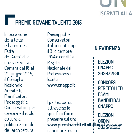
PREMIO GIOVANE TALENTO 2015
In occasione
Paesaggisti e
della terza
Conservatori
edizione della
italiani nati dopo
IN EVIDENZA
Festa
il 31 dicembre
dell’Architetto,
1974 e censiti sul
ELEZIONI
che si è svolta a
Registro
CNAPPC
Carrara dal 18 al
Nazionale dei
20 giugno 2015,
Professionisti
2026/2031
il Consiglio
Iscritti
CONCORSI
Nazionale
www.cnappc.it
.
PER TITOLI ED
Architetti,
ESAMI
Pianificatori,
BANDITI DAL
Paesaggisti e
I partecipanti,
CNAPPC
Conservatori, per
attraverso lo
celebrare il ruolo
specifico form
ELEZIONI
culturale,
presente sul sito
ORDINI
politico e sociale
www.premioarchitettoitaliano.it
possono
2025/2029
dell’architettura
candidare una o