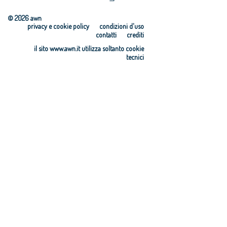
italiano/a e
dell’anno e
dell’anno 2013
Giovane
Giovane
© 2026 awn
talento 2022
talento 2017
privacy e cookie policy
condizioni d'uso
Premi
Premio
contatti
crediti
Architetto/a
Giovane
il sito www.awn.it utilizza soltanto cookie
italiano/a e
talento 2016
tecnici
Giovane
talento 2021