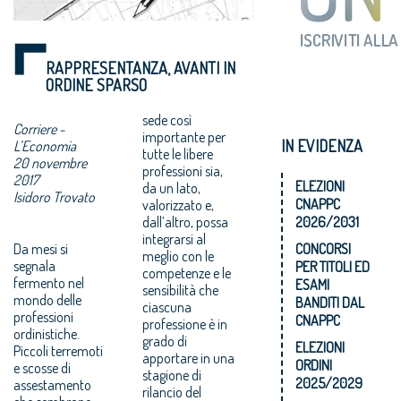
RAPPRESENTANZA, AVANTI IN
ORDINE SPARSO
sede così
Corriere -
importante per
IN EVIDENZA
L’Economia
tutte le libere
20 novembre
professioni sia,
2017
ELEZIONI
da un lato,
Isidoro Trovato
CNAPPC
valorizzato e,
dall’altro, possa
2026/2031
integrarsi al
Da mesi si
CONCORSI
meglio con le
segnala
PER TITOLI ED
competenze e le
fermento nel
ESAMI
sensibilità che
mondo delle
BANDITI DAL
ciascuna
professioni
CNAPPC
professione è in
ordinistiche.
grado di
ELEZIONI
Piccoli terremoti
apportare in una
ORDINI
e scosse di
stagione di
2025/2029
assestamento
rilancio del