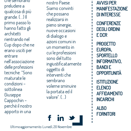
che sembrano
nostro Paese.
AVVISI PER
preludere a
Siamo convinti
MANIFESTAZIONE
qualcosa di più
che possano
DI INTERESSE
grande. (...) Il
realizzarsi in
primo passo lo
CONFERENZE
pieno sinergie,
hanno fatto gli
DEGLI ORDINI
nuove occasioni
architetti
E DCR
di dialogo e
rientrando nel
azioni comuni in
PROGETTO
Cup dopo che ne
un momento in
EUROPA,
erano usciti per
cui le professioni
SPORTELLO
entrare
sono del tutto
nell’associazione
INFORMATIVO,
ingiustificatamente
delle professioni
BANDI E
oggetto di
tecniche. “Sono
OPPORTUNITÀ
interventi che
maturate le
sembrano
ISTITUZIONE
condizioni –
volerne sminuire
ELENCO
sottolinea
la portata ed il
AFFIDAMENTO
Giuseppe
valore”. (...)
INCARICHI
Cappochin –
perché il nostro
ALBO
apporto in una
FORNITORI
Ultimo aggiornamento: Lunedì, 20 Novembre