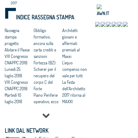
2017
AWN.IT
INDICE RASSEGNA STAMPA
Rassegna
Obbligo
Architetti
stampa
formativo,
giovani e
progetto
ancora sulla
affermati
Abitare il Paese
carta crediti e
premiati al
VIII Congresso
sanzioni
Maxxi
CNAPPC 2018.
Fortezza (BZ):
L’equo
Lunedì 25
Scherer per il
compenso non
luglio 2018
recupero del
vale per tutti
VIII Congresso
corpo C del
La Festa
CNAPPC 2018.
Forte
dell'Architetto
Martedì 10
Piano Periferie
2017 ritorna al
luglio 2018
operativo, ecco
MAXXI
VIII Congresso
tutti i progetti
Professioni:
CNAPPC 2018.
finanziati
architetti, il 30
Lunedì 9 luglio
Commissione
Focus su
2018
periferie,
'Internazionali
LINK DAL NETWORK
VIII Congresso
Minniti:
zzazione e