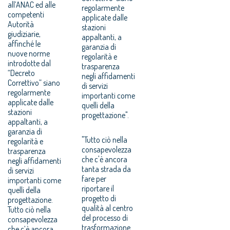
all’ANAC ed alle
regolarmente
competenti
applicate dalle
Autorità
stazioni
giudiziarie,
appaltanti, a
affinché le
garanzia di
nuove norme
regolarità e
introdotte dal
trasparenza
“Decreto
negli affidamenti
Correttivo” siano
di servizi
regolarmente
importanti come
applicate dalle
quelli della
stazioni
progettazione".
appaltanti, a
garanzia di
"Tutto ciò nella
regolarità e
consapevolezza
trasparenza
che c'è ancora
negli affidamenti
tanta strada da
di servizi
fare per
importanti come
riportare il
quelli della
progetto di
progettazione.
qualità al centro
Tutto ciò nella
del processo di
consapevolezza
trasformazione
che c’è ancora