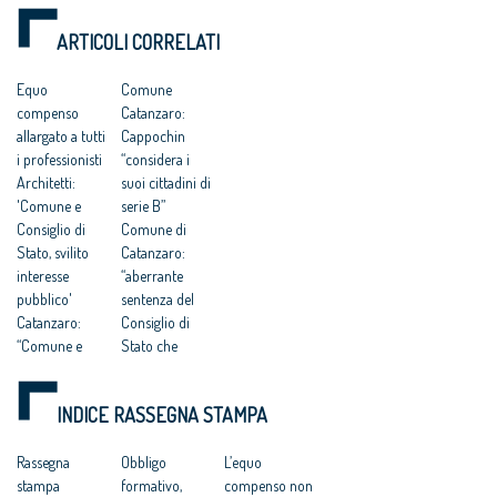
CORTE EUROPEA
Cappochin “è una
«minima» per le
DEI DIRITTI
pericolosa istigazione
prestazioni
ARTICOLI CORRELATI
a delinquere”
DELL’UOMO
all’Antitrust “no ad
una competitività
Equo
Comune
basata su
compenso
Catanzaro:
fondamentalismi
monetari e finalizzata
allargato a tutti
Cappochin
a tutelare gli interessi
i professionisti
“considera i
dei grandi gruppi
Architetti:
suoi cittadini di
finanziari”
'Comune e
serie B”
Consiglio di
Comune di
Stato, svilito
Catanzaro:
interesse
“aberrante
pubblico'
sentenza del
Catanzaro:
Consiglio di
“Comune e
Stato che
Consiglio di
avalla
Stato hanno
caporalato
INDICE RASSEGNA STAMPA
svilito
intellettuale e
l’interesse
professionale”
pubblico”
Rassegna
Progettisti
Obbligo
L’equo
Catanzaro.
stampa
gratis a
formativo,
compenso non