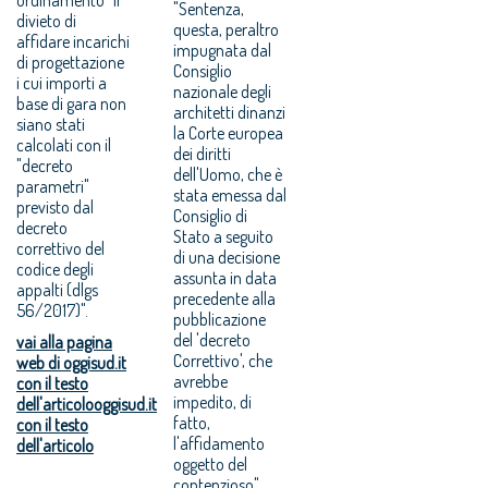
"Sentenza,
divieto di
questa, peraltro
affidare incarichi
impugnata dal
di progettazione
Consiglio
i cui importi a
nazionale degli
base di gara non
architetti dinanzi
siano stati
la Corte europea
calcolati con il
dei diritti
"decreto
dell'Uomo, che è
parametri"
stata emessa dal
previsto dal
Consiglio di
decreto
Stato a seguito
correttivo del
di una decisione
codice degli
assunta in data
appalti (dlgs
precedente alla
56/2017)".
pubblicazione
del 'decreto
vai alla pagina
Correttivo', che
web di oggisud.it
avrebbe
con il testo
impedito, di
dell'articolooggisud.it
fatto,
con il testo
l'affidamento
dell'articolo
oggetto del
contenzioso",