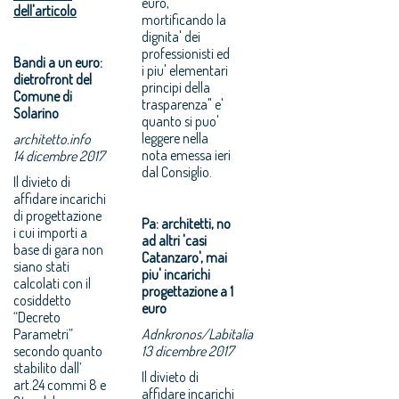
euro,
dell'articolo
mortificando la
dignita' dei
professionisti ed
Bandi a un euro:
i piu' elementari
dietrofront del
principi della
Comune di
trasparenza" e'
Solarino
quanto si puo'
leggere nella
architetto.info
nota emessa ieri
14 dicembre 2017
dal Consiglio.
Il divieto di
affidare incarichi
di progettazione
Pa: architetti, no
i cui importi a
ad altri 'casi
base di gara non
Catanzaro', mai
siano stati
piu' incarichi
calcolati con il
progettazione a 1
cosiddetto
euro
“Decreto
Parametri”
Adnkronos/Labitalia
secondo quanto
13 dicembre 2017
stabilito dall’
Il divieto di
art.24 commi 8 e
affidare incarichi