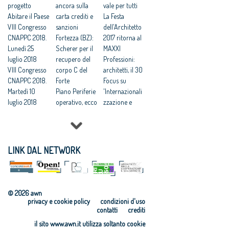
Cnappc:
progetto
Catanzaro, il
ancora sulla
vale per tutti
‘Sconcerta che
Abitare il Paese
Tar accoglie il
carta crediti e
La Festa
al Mit ignorino
VIII Congresso
ricorso degli
sanzioni
dell'Architetto
il codice dei
CNAPPC 2018.
architetti
Fortezza (BZ):
2017 ritorna al
contratti’
Lunedì 25
Catanzaro: “la
Scherer per il
MAXXI
Bando
luglio 2018
giustizia ha
recupero del
Professioni:
Comune di
VIII Congresso
fermato una
corpo C del
architetti, il 30
Catanzaro:
CNAPPC 2018.
iniziativa
Forte
Focus su
“sconcerta che
Martedì 10
scandalosa”
Piano Periferie
'Internazionali
al MIT ignorino
luglio 2018
Catanzaro
operativo, ecco
zzazione e
il Codice dei
VIII Congresso
affida la
tutti i progetti
innovazione
Contratti da
CNAPPC 2018.
redazione del
finanziati
culturale'
poco entrato
Lunedì 9 luglio
piano
Commissione
Festa
in vigore”
2018
strutturale,
periferie,
dell’Architetto
LINK DAL NETWORK
Prestazioni
VIII Congresso
compenso: 1
Minniti:
2017 - Una
professionali
CNAPPC 2018.
euro (e
«Proposte da
legge per
gratuite, il
Domenica 8
rimborso
condividere:
l’architettura
Governo si
luglio 2018
spese 250mila)
politiche
Rappresentanz
© 2026 awn
allinea alla
VIII Congresso
Catanzaro:
integrate per le
a, avanti in
privacy e cookie policy
condizioni d'uso
sentenza del
CNAPPC 2018.
architetti per
città»
ordine sparso
contatti
crediti
Consiglio di
Venerdì 6
realizzare
Equo
Professionisti,
il sito www.awn.it utilizza soltanto cookie