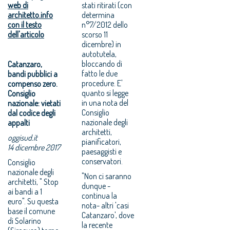
web di
stati ritirati (con
architetto.info
determina
con il testo
n°7/2012 dello
dell'articolo
scorso 11
dicembre) in
autotutela,
bloccando di
Catanzaro,
fatto le due
bandi pubblici a
procedure. E'
compenso zero.
quanto si legge
Consiglio
in una nota del
nazionale: vietati
Consiglio
dal codice degli
nazionale degli
appalti
architetti,
oggisud.it
pianificatori,
14 dicembre 2017
paesaggisti e
conservatori.
Consiglio
nazionale degli
"Non ci saranno
architetti, " Stop
dunque -
ai bandi a 1
continua la
euro". Su questa
nota- altri 'casi
base il comune
Catanzaro', dove
di Solarino
la recente