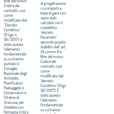
8ter del nuovo
di progettazione
Codice dei
i cui importi a
contratti, così
base di gara non
come
siano stati
modificato dal
calcolati con il
“Decreto
cosiddetto
Correttivo”
'decreto
(D.Lgs. n.
Parametri'
56/2017): è
secondo quanto
stato questo
stabilito dall' art.
l’elemento
24 commi 8 e
fondamentale
8ter del nuovo
su cui hanno
Codice dei
puntato il
contratti, così
Consiglio
come
Nazionale degli
modificato dal
Architetti,
'decreto
Pianificatori,
Correttivo' (d.lgs.
Paesaggisti e
56/2017). E'
Conservatori e
stato questo
l’Ordine di
l'elemento
Siracusa, per
fondamentale
chiedere con
su cui hanno
fermezza il ritiro