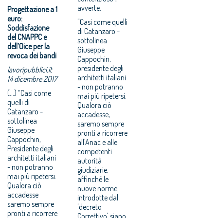
avverte.
Progettazione a 1
euro:
"Casi come quelli
Soddisfazione
di Catanzaro -
del CNAPPC e
sottolinea
dell’Oice per la
Giuseppe
revoca dei bandi
Cappochin,
presidente degli
lavoripubblici.it
architetti italiani
14 dicembre 2017
- non potranno
(...) “Casi come
mai più ripetersi.
quelli di
Qualora ciò
Catanzaro -
accadesse,
sottolinea
saremo sempre
Giuseppe
pronti a ricorrere
Cappochin,
all'Anac e alle
Presidente degli
competenti
architetti italiani
autorità
- non potranno
giudiziarie,
mai più ripetersi.
affinché le
Qualora ciò
nuove norme
accadesse
introdotte dal
saremo sempre
'decreto
pronti a ricorrere
Correttivo' siano