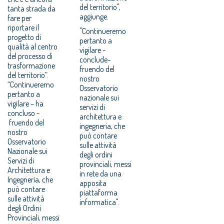
del territorio",
tanta strada da
aggiunge.
fare per
riportare il
"Continueremo
progetto di
pertanto a
qualità al centro
vigilare -
del processo di
conclude-
trasformazione
fruendo del
del territorio”.
nostro
“Continueremo
Osservatorio
pertanto a
nazionale sui
vigilare – ha
servizi di
concluso -
architettura e
fruendo del
ingegneria, che
nostro
può contare
Osservatorio
sulle attività
Nazionale sui
degli ordini
Servizi di
provinciali, messi
Architettura e
in rete da una
Ingegneria, che
apposita
può contare
piattaforma
sulle attività
informatica".
degli Ordini
Provinciali, messi