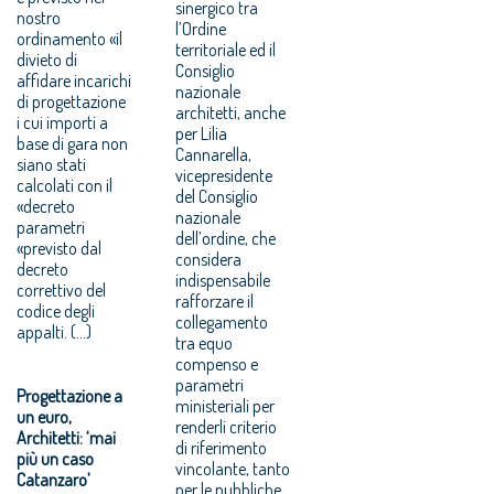
sinergico tra
nostro
l’Ordine
ordinamento «il
territoriale ed il
divieto di
Consiglio
affidare incarichi
nazionale
di progettazione
architetti, anche
i cui importi a
per Lilia
base di gara non
Cannarella,
siano stati
vicepresidente
calcolati con il
del Consiglio
«decreto
nazionale
parametri
dell’ordine, che
«previsto dal
considera
decreto
indispensabile
correttivo del
rafforzare il
codice degli
collegamento
appalti. (...)
tra equo
compenso e
parametri
Progettazione a
ministeriali per
un euro,
renderli criterio
Architetti: ‘mai
di riferimento
più un caso
vincolante, tanto
Catanzaro’
per le pubbliche