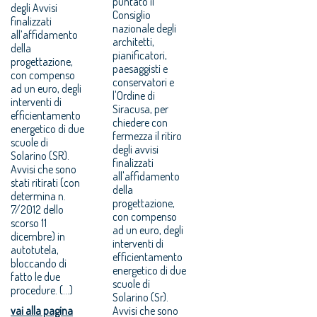
puntato il
degli Avvisi
Consiglio
finalizzati
nazionale degli
all’affidamento
architetti,
della
pianificatori,
progettazione,
paesaggisti e
con compenso
conservatori e
ad un euro, degli
l'Ordine di
interventi di
Siracusa, per
efficientamento
chiedere con
energetico di due
fermezza il ritiro
scuole di
degli avvisi
Solarino (SR).
finalizzati
Avvisi che sono
all'affidamento
stati ritirati (con
della
determina n.
progettazione,
7/2012 dello
con compenso
scorso 11
ad un euro, degli
dicembre) in
interventi di
autotutela,
efficientamento
bloccando di
energetico di due
fatto le due
scuole di
procedure. (...)
Solarino (Sr).
vai alla pagina
Avvisi che sono