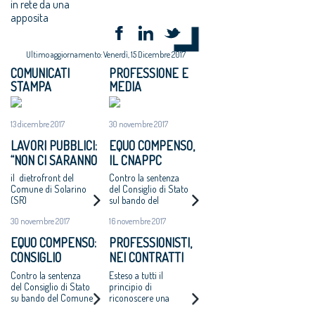
in rete da una
apposita
Ultimo aggiornamento: Venerdì, 15 Dicembre 2017
COMUNICATI
PROFESSIONE E
STAMPA
MEDIA
13 dicembre 2017
30 novembre 2017
LAVORI PUBBLICI:
EQUO COMPENSO,
“NON CI SARANNO
IL CNAPPC
ALTRI ‘CASI
RICORRE ALLA
il dietrofront del
Contro la sentenza
CATANZARO’ - MAI
CORTE EUROPEA
Comune di Solarino
del Consiglio di Stato
(SR)
sul bando del
PIÙ INCARICHI DI
DEI DIRITTI
Comune di Catanzaro
PROGETTAZIONE
DELL’UOMO
30 novembre 2017
16 novembre 2017
per l’affidamento
AD UN EURO”
della redazione del
EQUO COMPENSO:
PROFESSIONISTI,
Piano Strutturale
CONSIGLIO
NEI CONTRATTI
della città al
compenso simbolico
NAZIONALE
ARRIVA L’EQUO
Contro la sentenza
Esteso a tutti il
di un euro
ARCHITETTI
COMPENSO
del Consiglio di Stato
principio di
su bando del Comune
riconoscere una
RICORRE ALLA
di Catanzaro.
remunerazione