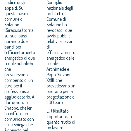
codice degli
Consiglio
appalti. Su
nazionale degli
questa base il
architetti, il
comune di
Comune di
Solarino
Solarino ha
(Siracusa) torna
revocato i due
sui suoi passi,
avvisi pubblici
ritirando due
relativi ai lavori
bandi per
di
l’efficientamento
efficientamento
energetico di due
energetico delle
scuole pubbliche
scuole
che
Archimede e
prevedevano il
Papa Giovanni
compenso di un
XXIII, che
euro per il
prevedevano un
professionista
onorario per la
aggiudicatario. A
progettazione di
darne notizia il
1,00 euro.
Cnappc, che ieri
(...) Risultato
ha diffuso un
importante, in
comunicato con
quanto frutto di
cui si spiega che
un lavoro
è previsto nel