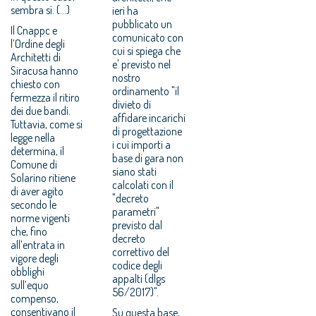
sembra sì. (...)
ieri ha
pubblicato un
Il Cnappc e
comunicato con
l’Ordine degli
cui si spiega che
Architetti di
e' previsto nel
Siracusa hanno
nostro
chiesto con
ordinamento "il
fermezza il ritiro
divieto di
dei due bandi.
affidare incarichi
Tuttavia, come si
di progettazione
legge nella
i cui importi a
determina, il
base di gara non
Comune di
siano stati
Solarino ritiene
calcolati con il
di aver agito
"decreto
secondo le
parametri"
norme vigenti
previsto dal
che, fino
decreto
all’entrata in
correttivo del
vigore degli
codice degli
obblighi
appalti (dlgs
sull’equo
56/2017)".
compenso,
consentivano il
Su questa base,