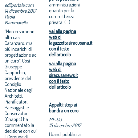
amministrazioni
edilportale.com
quanto per la
14 dicembre 2017
committenza
Paola
privata. (...)
Mammarella
vai alla pagina
“Non ci saranno
web di
altri casi
lagazzettasiracusana.it
Catanzaro, mai
con il testo
più incarichi di
dell'articolo
progettazione ad
un euro”. Così
vai alla pagina
Giuseppe
web di
Cappochin,
siracusanews.it
presidente del
con il testo
Consiglio
dell'articolo
Nazionale degli
Architetti,
Pianificatori,
Appalti: stop ai
Paesaggisti e
bandi a un euro
Conservatori
(Cnappc) ha
MF-DJ
commentato la
15 dicembre 2017
decisione con cui
I bandi pubblici a
il Comune di