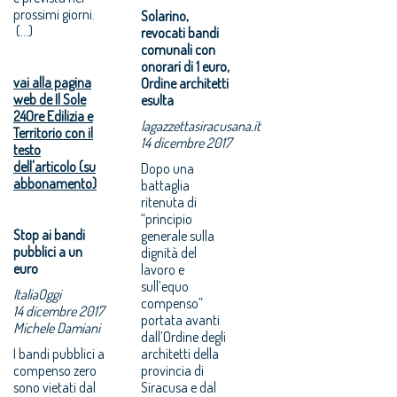
prossimi giorni.
Solarino,
(...)
revocati bandi
comunali con
onorari di 1 euro,
vai alla pagina
Ordine architetti
web de Il Sole
esulta
24Ore Edilizia e
lagazzettasiracusana.it
Territorio con il
14 dicembre 2017
testo
dell'articolo (su
Dopo una
abbonamento)
battaglia
ritenuta di
“principio
Stop ai bandi
generale sulla
pubblici a un
dignità del
euro
lavoro e
sull’equo
ItaliaOggi
compenso”
14 dicembre 2017
portata avanti
Michele Damiani
dall’Ordine degli
I bandi pubblici a
architetti della
compenso zero
provincia di
sono vietati dal
Siracusa e dal