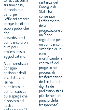
(Siracusa) torna
sentenza del
sui suoi passi,
Consiglio di
ritirando due
Stato ha
bandi per
consentito
l'efficientamento
l'affidamento
energetico di due
della
scuole pubbliche
progettazione di
che
un Piano
prevedevano il
regolatore, per
compenso di un
un compenso
euro per il
simbolico di un
professionista
euro,
aggiudicatario.
mortificando la
centralità del
A darne notizia il
progetto nei
Consiglio
processi di
nazionale degli
trasformazione
architetti, che
del territorio, la
ieri ha
dignità dei
pubblicato un
professionisti e i
comunicato con
più elementari
cui si spiega che
principi della
e' previsto nel
trasparenza".
nostro
ordinamento "il