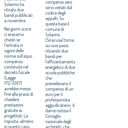
compenso zero
Solarino ha
sono vietati dal
ritirato due
codice degli
bandi pubblicati
appalti. Su
a novembre.
questa base il
Nei giorni scorsi
comune di
ci eravamo
Solarino
chiesti se
(Siracusa) torna
l’entrata in
sui suoi passi,
vigore delle
ritirando due
norme sull’equo
bandi per
compenso
l'efficientamento
contenute nel
energetico di due
decreto fiscale
scuole pubbliche
(Legge
che
172/2017)
prevedevano il
avrebbe messo
compenso di un
fine alla prassi di
euro per il
chiedere
professionista
prestazioni
aggiudicatario. A
gratuite ai
darne notizia il
progettisti. La
Consiglio
risposta, almeno
nazionale degli
in questo caso,
architetti, che