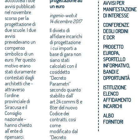
autotutela i due
progettazione ad
AVVISI PER
avvisi pubblicati
un euro
MANIFESTAZIONE
nel novembre
ingenio-web.it
DI INTERESSE
scorso per la
14 dicembre 2017
progettazione di
CONFERENZE
due scuole. I due
Il divieto di
DEGLI ORDINI
avvisi
affidare incarichi
E DCR
prevedevano un
di progettazione
PROGETTO
compenso
i cui importi a
EUROPA,
simbolico di un
base di gara non
SPORTELLO
euro. Per questo
siano stati
motivo erano
INFORMATIVO,
calcolati con il
stati duramente
cosiddetto
BANDI E
contestati dagli
“Decreto
OPPORTUNITÀ
architetti che -
Parametri”
ISTITUZIONE
attraverso
secondo quanto
ELENCO
l'ordine
stabilito dall’
AFFIDAMENTO
provinciale di
art.24 commi 8 e
INCARICHI
Siracusa e il
8ter del nuovo
Consiglio
Codice dei
ALBO
nazionale -
contratti, così
FORNITORI
hanno chiesto
come
all'ente di
modificato dal
ripensarci.
“Decreto