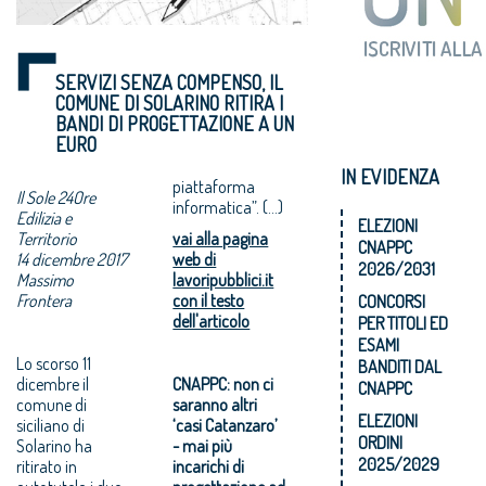
SERVIZI SENZA COMPENSO, IL
COMUNE DI SOLARINO RITIRA I
BANDI DI PROGETTAZIONE A UN
EURO
IN EVIDENZA
piattaforma
Il Sole 24Ore
informatica”. (...)
Edilizia e
ELEZIONI
Territorio
vai alla pagina
CNAPPC
14 dicembre 2017
web di
2026/2031
Massimo
lavoripubblici.it
Frontera
con il testo
CONCORSI
dell'articolo
PER TITOLI ED
ESAMI
Lo scorso 11
BANDITI DAL
dicembre il
CNAPPC: non ci
CNAPPC
comune di
saranno altri
ELEZIONI
siciliano di
‘casi Catanzaro’
ORDINI
Solarino ha
- mai più
2025/2029
ritirato in
incarichi di