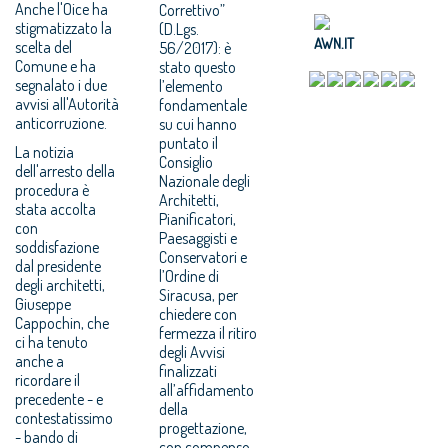
Anche l'Oice ha
Correttivo”
stigmatizzato la
(D.Lgs.
AWN.IT
scelta del
56/2017): è
Comune e ha
stato questo
segnalato i due
l’elemento
avvisi all'Autorità
fondamentale
anticorruzione.
su cui hanno
puntato il
La notizia
Consiglio
dell'arresto della
Nazionale degli
procedura è
Architetti,
stata accolta
Pianificatori,
con
Paesaggisti e
soddisfazione
Conservatori e
dal presidente
l’Ordine di
degli architetti,
Siracusa, per
Giuseppe
chiedere con
Cappochin, che
fermezza il ritiro
ci ha tenuto
degli Avvisi
anche a
finalizzati
ricordare il
all’affidamento
precedente - e
della
contestatissimo
progettazione,
- bando di
con compenso