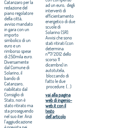
Catanzaro per la
ad un euro, degli
redazione del
interventi di
piano regolatore
efficientamento
della città,
energetico di due
avviso mandato
scuole di
in gara con un
Solarino (SR).
importo
Avvisi che sono
simbolico di un
stati ritirati (con
euro e un
determina
rimborso spese
n°7/2012 dello
di 250mila euro.
scorso 11
Diversamente
dicembre) in
dal Comune di
autotutela,
Solarino, il
bloccando di
bando di
fatto le due
Catanzaro,
procedure. (...)
riabilitato dal
Consiglio di
vai alla pagina
Stato, non è
web di ingenio-
stato ritirato ma
web.it con il
sta proseguendo
testo
nel suo iter. Anzi
dell'articolo
l'aggiudicazione
è prevista nei