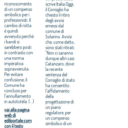
riconoscimento
scrive Italia Oggi,
di un compenso
il Consiglio ha
simbolico per i
chiesto il ritiro
professionisti. Il
degli avvisi
cambio di rotta
emessi dal
è quindi
comune di
avvenuto perché
Solarino. Avvisi
i bandi si
che, come detto,
sarebbero posti
sono stati ritirati.
in contrasto con
"Non ci saranno
una norma
dunque altri casi
imperativa
Catanzaro, dove
sopravvenuta.
la recente
Per evitare
sentenza del
confusione, il
Consiglio di stato
Comune ha
ha consentito
concluso per
l'affidamento
l’annullamento
della
in autotutela. (...)
progettazione di
un piano
vai alla pagina
regolatore, per
web di
un compenso
edilportale.com
simbolico di un
con il testo