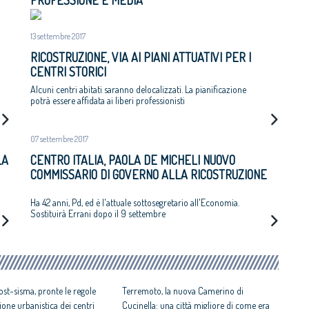
PROFESSIONE E MEDIA
13 settembre 2017
RICOSTRUZIONE, VIA AI PIANI ATTUATIVI PER I
CENTRI STORICI
Alcuni centri abitati saranno delocalizzati. La pianificazione
potrà essere affidata ai liberi professionisti
07 settembre 2017
LA
CENTRO ITALIA, PAOLA DE MICHELI NUOVO
COMMISSARIO DI GOVERNO ALLA RICOSTRUZIONE
Ha 42 anni, Pd, ed è l'attuale sottosegretario all'Economia.
Sostituirà Errani dopo il 9 settembre
ost-sisma, pronte le regole
Terremoto, la nuova Camerino di
zione urbanistica dei centri
Cucinella: una città migliore di come era