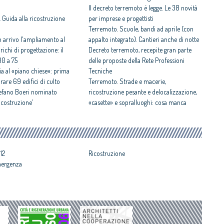
Il decreto terremoto è legge. Le 38 novità
 Guida alla ricostruzione
per imprese e progettisti
Terremoto. Scuole, bandi ad aprile (con
n arrivo l'ampliamento al
appalto integrato). Cantieri anche di notte
arichi di progettazione: il
Decreto terremoto, recepite gran parte
30 a 75
delle proposte della Rete Professioni
ia al «piano chiese»: prima
Tecniche
rare 69 edifici di culto
Terremoto. Strade e macerie,
Stefano Boeri nominato
ricostruzione pesante e delocalizzazione,
ricostruzione’
«casette» e sopralluoghi: cosa manca
12
Ricostruzione
mergenza