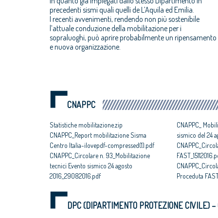
in quanto già impiegati dallo stesso Dipartimento in
precedenti sismi quali quelli de L’Aquila ed Emilia.
I recenti avvenimenti, rendendo non più sostenibile
l’attuale conduzione della mobilitazione per i
sopraluoghi, può aprire probabilmente un ripensamento
e nuova organizzazione.
CNAPPC
Statistiche mobilitazione.zip
CNAPPC_ Mobilit
CNAPPC_Report mobilitazione Sisma
sismico del 24 
Centro Italia-ilovepdf-compressed(1).pdf
CNAPPC_Circola
CNAPPC_Circolare n. 93_Mobilitazione
FAST_15112016.p
tecnici Evento sismico 24 agosto
CNAPPC_Circola
2016_29082016.pdf
Proceduta FAST
DPC (DIPARTIMENTO PROTEZIONE CIVILE) –