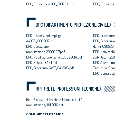
DPC_Ordinanza n.400_31102016.pdf
DPC_Ordinanza 
DPC (DIPARTIMENTO PROTEZIONE CIVILE)
DPC_Disposizioni impiego
DPC_Procedure a
AeDES_18032017.pdf
DPC_Procedure 
DPC_Cessazione
danni_0309201
mobilitazione_29092017.pdf
DPC_Nota mobil
DPC_Mobilitazione tecnici_03092016.pdf
agibilitatori_2
DPC_Scheda_FAST.pdf
DPC_Adempiment
DPC_Procedura FAST_04112016.pdf
Tecnici dei Cons
DPC_Sopraluoghi 
RPT (RETE PROFESSIONI TECNICHE)
Rete Professioni Tecniche_Elenco criticità
mobilitazione_30112016.pdf