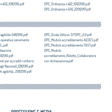
n.405_10112016.pdf
DPC_Ordinanza n.422_16122016.pdf
DPC_Ordinanza n.436_22012017.pdf
gibilità 04112016.pdf
DPC_Guida Utilizzo SITDPC_v1.0.pdf
operative censimento
DPC_Modulo accreditamento AEDES.pdf
6_.pdf
DPC_Modulo accreditamento FAST.pdf
itazione
DPC_Modulo
2092016.pdf
accreditamento_Ridotto_Collaboratore
i per accrediti rimborsi
con dichiarazione.pdf
igli Nazionali_12112016.pdf
agibilità_ 20112016.pdf