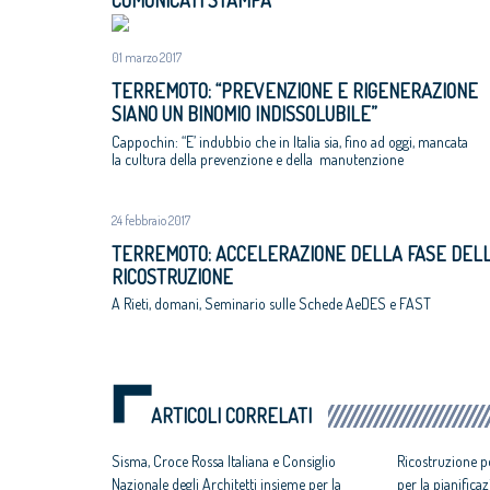
COMUNICATI STAMPA
01 marzo 2017
TERREMOTO: “PREVENZIONE E RIGENERAZIONE
SIANO UN BINOMIO INDISSOLUBILE”
Cappochin: “E’ indubbio che in Italia sia, fino ad oggi, mancata
la cultura della prevenzione e della manutenzione
24 febbraio 2017
TERREMOTO: ACCELERAZIONE DELLA FASE DEL
RICOSTRUZIONE
A Rieti, domani, Seminario sulle Schede AeDES e FAST
ARTICOLI CORRELATI
Sisma, Croce Rossa Italiana e Consiglio
Ricostruzione p
Nazionale degli Architetti insieme per la
per la pianifica