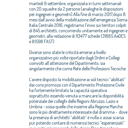
martedì 9 settembre, organizzata in turni settimanali
con 20 squadre da 2 persone (analoghe le disposizioni
per ingegneri e geometri).Alla fine di marzo 2017,dopo 8
mesi dall’avvio della mobilitazione dell’emergenza Sisma
Italia Centrale 2016, registriamo l’invio sui territori colpiti
di 845 architetti, concorrendo unitamente ad ingegneri e
geometri, alla redazione di 113477 schede (31885 AeDES
e 81598 FAST)
Diverse sono state le criticità emerse a livello
organizzativo più volte riportate dagli Ordini e Collegi
coinvolti all’attenzione del Dipartimento, sia
singolarmente che come Rete delle Professioni Tecniche.
L’avere disposto la mobilitazione ai soli tecnici “abilitati”
dai corsi promossi con il Dipartimento Protezione Civile
ha fortemente limitato la capacità operativa
soprattutto essendo venuta a mancare la disponibilità
potenziale dei colleghi delle Regioni Abruzzo, Lazio e
Umbria - ossia quelle che insieme alla Regione Marche
sono le più direttamente interessate dal dramma - dove
la presenza di architetti “abilitati” è nulla o assai scarsa
pur potendo contare di numerosi tecnici “esperienziati”