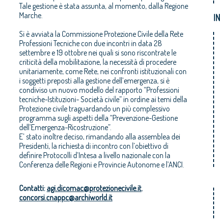
Tale gestione è stata assunta, al momento, dalla Regione
Marche.
I
Si è avviata la Commissione Protezione Civile della Rete
Professioni Tecniche con due incontri in data 28
settembre e 19 ottobre nei quali si sono riscontrate le
criticità della mobilitazione, la necessità di procedere
unitariamente, come Rete, nei confronti istituzionali con
i soggetti preposti alla gestione dell’emergenza, si è
condiviso un nuovo modello del rapporto “Professioni
tecniche-Istituzioni- Società civile” in ordine ai temi della
Protezione civile traguardando un più complessivo
programma sugli aspetti della “Prevenzione-Gestione
dell’Emergenza-Ricostruzione”.
E’ stato inoltre deciso, rimandando alla assemblea dei
Presidenti, la richiesta di incontro con l’obiettivo di
definire Protocolli d’Intesa a livello nazionale con la
Conferenza delle Regioni e Provincie Autonome e l’ANCI.
Contatti:
agi.dicomac@protezionecivile.it
,
concorsi.cnappc@archiworld.it