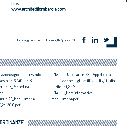
Link
www.architettilombardia.com
Ultimo aggiornamento: Lunedì, 16 Aprile 2018
azione agibilitatori Evento
CNAPPC_ Circolare n. 23 - Appello alla
agosto 2016_14092016.pdf
mobilitazione degli iscritti a tutti gli Ordini
re n.115_Procedura
territoriali_2017.pdf
df
CNAPPC_Note informative
re n.123_Mobilitazione
mobilitazione.pdf
_24112016.pdf
 ORDINANZE