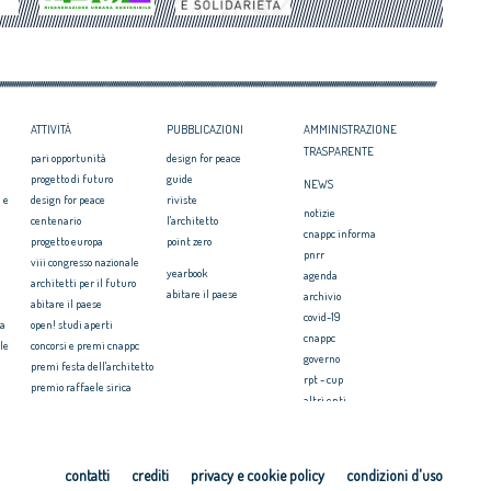
ATTIVITÀ
PUBBLICAZIONI
AMMINISTRAZIONE
TRASPARENTE
pari opportunità
design for peace
progetto di futuro
guide
NEWS
 e
design for peace
riviste
notizie
centenario
l'architetto
cnappc informa
progetto europa
point zero
pnrr
viii congresso nazionale
yearbook
agenda
architetti per il futuro
abitare il paese
archivio
abitare il paese
covid-19
ia
open! studi aperti
cnappc
le
concorsi e premi cnappc
governo
premi festa dell'architetto
rpt - cup
premio raffaele sirica
altri enti
ionale
archiprix
faq ordini
premio architetti del
mediterraneo
PRESS
ri.u.so
contatti
crediti
privacy e cookie policy
condizioni d'uso