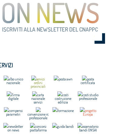
ERVIZI
albo unico
servizi
posta awn
posta
nazionale
ordini
certificata
provinciali
firma
carta
costi
costi studio
digitale
nazionale
costruzione
professionale
servizi
edilizia
compensi
formazione
progetto
parametri
convenzione rc
Europa
professionale
newsletter
concorsi
guida bandi
osservatorio
on news
piattaforma
bandi ONSAI