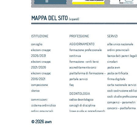
MAPPA DEL SITO
[espandi]
ISTITUZIONE
PROFESSIONE
SERVIZI
consiglio
AGGIORNAMENTO
albo unico nazionale
elezioni cnappc
formazione professionale
ordini provinciali
2026/2031
continua
banca dati pareri legali
elezioni cnappc
formazione - enti terzi
circolari
2021/2026
accreditamento corsi
posta awn
elezioni cnappc
piattaforma di formazione -
posta certificata
2016/2021
portale servizi
firma digitale
composizione
faq
carta nazionale servizi
storico
costi costruzione ediliz
DEONTOLOGIA
costi studio professiona
commissioni
codice deontologico
compensi - parametri
sistema ordinistico
consigli di disciplina
concorsi - piattaforma
ordini provinciali
linee guida ai procedimenti
convenzione rc profess
elezioni ordini territoriali
disciplinari
formazione
© 2026 awn
2025-2029
massimario
webinar/streaming
elezioni ordini territoriali
newsletter on news
COMPENSI
2021-2025
seearch