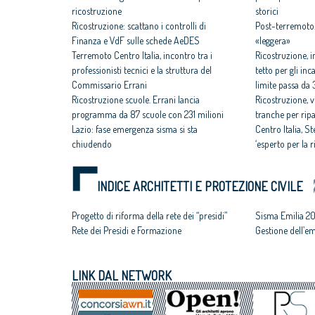
ricostruzione
storici
Ricostruzione: scattano i controlli di
Post-terremoto.
Finanza e VdF sulle schede AeDES
«leggera»
Terremoto Centro Italia, incontro tra i
Ricostruzione, i
professionisti tecnici e la struttura del
tetto per gli inc
Commissario Errani
limite passa da 
Ricostruzione scuole. Errani lancia
Ricostruzione, v
programma da 87 scuole con 231 milioni
tranche per ripa
Lazio: fase emergenza sisma si sta
Centro Italia, 
chiudendo
‘esperto per la 
INDICE ARCHITETTI E PROTEZIONE CIVILE
Progetto di riforma della rete dei “presidi”
Sisma Emilia 20
Rete dei Presìdi e Formazione
Gestione dell’e
LINK DAL NETWORK