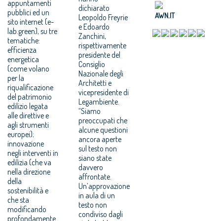
appuntamenti
dichiarato
pubblici ed un
AWN.IT
Leopoldo Freyrie
sito internet (e-
e Edoardo
lab.green), su tre
Zanchini,
tematiche:
rispettivamente
efficienza
presidente del
energetica
Consiglio
(come volano
Nazionale degli
per la
Architetti e
riqualificazione
vicepresidente di
del patrimonio
Legambiente.
edilizio legata
“Siamo
alle direttive e
preoccupati che
agli strumenti
alcune questioni
europei);
ancora aperte
innovazione
sul testo non
negli interventi in
siano state
edilizia (che va
davvero
nella direzione
affrontate.
della
Un’approvazione
sostenibilità e
in aula di un
che sta
testo non
modificando
condiviso dagli
profondamente