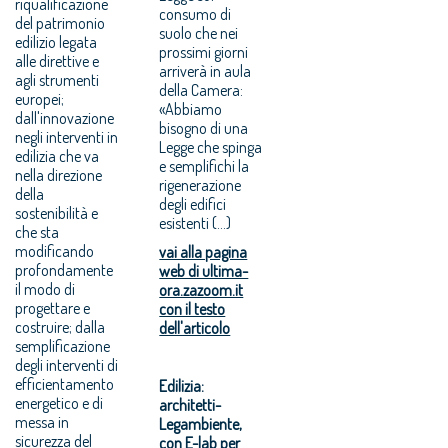
riqualificazione
consumo di
del patrimonio
suolo che nei
edilizio legata
prossimi giorni
alle direttive e
arriverà in aula
agli strumenti
della Camera:
europei;
«Abbiamo
dall'innovazione
bisogno di una
negli interventi in
Legge che spinga
edilizia che va
e semplifichi la
nella direzione
rigenerazione
della
degli edifici
sostenibilità e
esistenti (...)
che sta
modificando
vai alla pagina
profondamente
web di ultima-
il modo di
ora.zazoom.it
progettare e
con il testo
costruire; dalla
dell'articolo
semplificazione
degli interventi di
efficientamento
Edilizia:
energetico e di
architetti-
messa in
Legambiente,
sicurezza del
con E-lab per