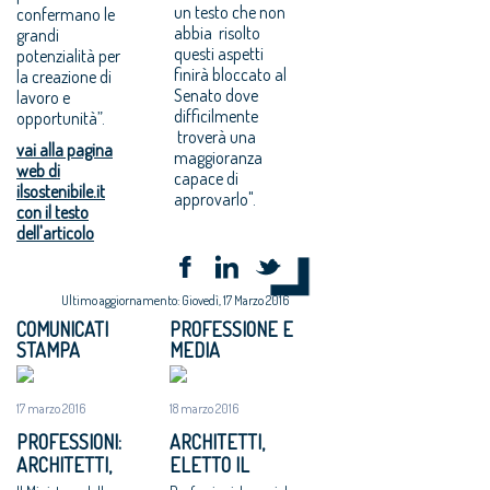
un testo che non
confermano le
abbia risolto
grandi
questi aspetti
potenzialità per
finirà bloccato al
la creazione di
Senato dove
lavoro e
difficilmente
opportunità”.
troverà una
vai alla pagina
maggioranza
web di
capace di
ilsostenibile.it
approvarlo".
con il testo
dell'articolo
Ultimo aggiornamento: Giovedì, 17 Marzo 2016
COMUNICATI
PROFESSIONE E
STAMPA
MEDIA
17 marzo 2016
18 marzo 2016
PROFESSIONI:
ARCHITETTI,
ARCHITETTI,
ELETTO IL
ELETTO IL NUOVO
CONSIGLIO