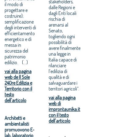
stakeholders,
il modo di
dalle Regioni e
progettare e
dagli Enti locali
costruire);
rischia di
semplificazione
arenarsi al
degli interventi di
Senato,
efficientamento
togliendo ogni
energetico e di
possibilità di
messa in
avere finalmente
sicurezza del
una legge in
patrimonio
Italia capace di
edilizio. (...)
rilanciare
vai alla pagina
l’edilizia di
web de Il Sole
qualità e di
24Ore Edilizia e
salvaguardare i
Territorio con il
territori agricoli”.
testo
vai alla pagina
dell'articolo
web di
improntaunika.it
con il testo
Architetti e
dell'articolo
ambientalisti
promuovono E-
lab, laboratorio