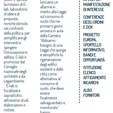
lanciano un
la mission di E-
MANIFESTAZIONE
allarme‎ in
lab, laboratorio
DI INTERESSE
merito alla Legge
di idee e di
sul consumo di
CONFERENZE
proposte,
suolo che nei
DEGLI ORDINI
nonché stimolo
prossimi giorni
E DCR
nei confronti
arriverà in aula
della politica, per
PROGETTO
della Camera.
semplificare gli
EUROPA,
“Abbiamo
interventi e
SPORTELLO
bisogno di una
spingere
Legge che spinga
INFORMATIVO,
l'innovazione in
e semplifichi la
BANDI E
edilizia. E-lab è
rigenerazione
OPPORTUNITÀ
promosso dal
degli edifici
Consiglio
ISTITUZIONE
esistenti e delle
nazionale degli
ELENCO
città come
architetti e da
AFFIDAMENTO
alternativa al
Legambiente.
INCARICHI
consumo di
E-lab si
suolo, che deve
ALBO
focalizzerà
essere
soprattutto,
FORNITORI
finalmente
attraverso studi,
salvaguardato e
elaborazioni e
monitorato”
notizie,
hanno