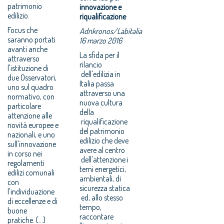
patrimonio
innovazione e
edilizio.
riqualificazione
Focus che
Adnkronos/Labitalia
saranno portati
16 marzo 2016
avanti anche
La sfida per il
attraverso
rilancio
l'istituzione di
dell'edilizia in
due Osservatori,
Italia passa
uno sul quadro
attraverso una
normativo, con
nuova cultura
particolare
della
attenzione alle
riqualificazione
novità europee e
del patrimonio
nazionali, e uno
edilizio che deve
sull'innovazione
avere al centro
in corso nei
dell'attenzione i
regolamenti
temi energetici,
edilizi comunali
ambientali, di
con
sicurezza statica
l'individuazione
ed, allo stesso
di eccellenze e di
tempo,
buone
raccontare
pratiche. (...)