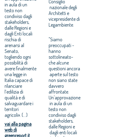
Consiglio
in aula di un
nazionale degli
testo non
Architetti e
condiviso dagli
vicepresidente di
stakeholders,
Legambiente.
dalle Regioni e
dagli Enti locali
rischia di
"Siamo
arenarsi al
preoccupati -
Senato,
hanno
togliendo ogni
sottolineato-
possibilità di
che alcune
avere finalmente
questioni ancora
una legge in
aperte sul testo
Italia capace di
non siano state
rilanciare
davvero
l’edilizia di
affrontate.
qualità e di
Un'approvazione
salvaguardare i
in aula di un
territori
testo non
agricoli». (...)
condiviso dagli
stakeholders,
vai alla pagina
dalle Regioni e
web di
dagli enti locali
greenreport.it