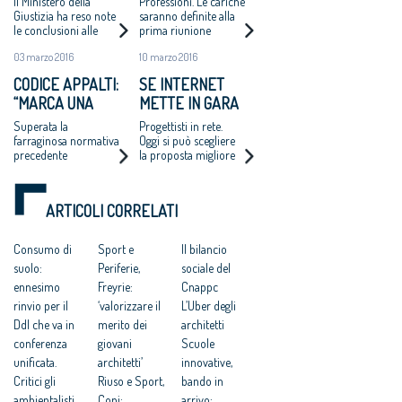
Il Ministero della
Professioni. Le cariche
CONSIGLIO
Giustizia ha reso note
saranno definite alla
le conclusioni alle
prima riunione
NAZIONALE
quali è pervenuta la
03 marzo 2016
10 marzo 2016
Commissione
elettorale
CODICE APPALTI:
SE INTERNET
appositamente
“MARCA UNA
METTE IN GARA
costituita per la
verifica dei risultati
SIGNIFICATIVA
GLI ARCHITETTI
Superata la
Progettisti in rete.
delle elezioni per il
DISCONTINUITÀ”
farraginosa normativa
Oggi si può scegliere
rinnovo del Cnappc
precedente
la proposta migliore
per ristrutturare un
immobile. Boom di
clienti e polemiche
ARTICOLI CORRELATI
nell’era dei
marketplace
Consumo di
Sport e
Il bilancio
suolo:
Periferie,
sociale del
ennesimo
Freyrie:
Cnappc
rinvio per il
‘valorizzare il
L’Uber degli
Ddl che va in
merito dei
architetti
conferenza
giovani
Scuole
unificata.
architetti’
innovative,
Critici gli
Riuso e Sport,
bando in
ambientalisti
Coni:
arrivo: