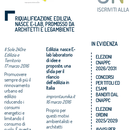
RIQUALIFICAZIONE EDILIZIA,
NASCE E-LAB, PROMOSSO DA
ARCHITETTI E LEGAMBIENTE
IN EVIDENZA
Il Sole 24Ore
Edilizia: nasce E-
Edilizia e
lab laboratorio
ELEZIONI
Territorio
di idee e
CNAPPC
17 marzo 2016
proposte, una
2026/2031
sfida per il
Promuovere
rilancio
CONCORSI
sempre di più il
dell’edilizia in
PER TITOLI ED
rinnovamento
Italia
ESAMI
urbano ed
BANDITI DAL
edilizio
improntaunika.it
CNAPPC
riducendo i
16 marzo 2016
consumi
ELEZIONI
Proprio per
energetici e
ORDINI
questi motivi
limitando il
2025/2029
ambientalisti e
consumo di
architetti
suolo. È questa
AVVISI PER