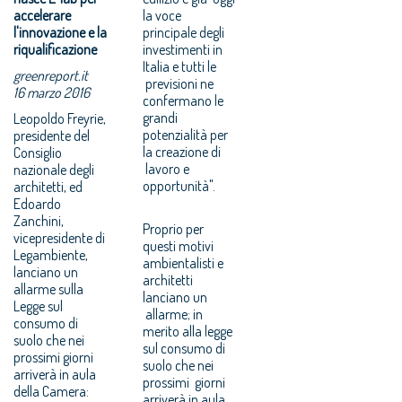
accelerare
la voce
l'innovazione e la
principale degli
riqualificazione
investimenti in
Italia e tutti le
greenreport.it
previsioni ne
16 marzo 2016
confermano le
grandi
Leopoldo Freyrie,
potenzialità per
presidente del
la creazione di
Consiglio
lavoro e
nazionale degli
opportunità".
architetti, ed
Edoardo
Zanchini,
Proprio per
vicepresidente di
questi motivi
Legambiente,
ambientalisti e
lanciano un
architetti
allarme‎ sulla
lanciano un
Legge sul
allarme; in
consumo di
merito alla legge
suolo che nei
sul consumo di
prossimi giorni
suolo che nei
arriverà in aula
prossimi giorni
della Camera:
arriverà in aula