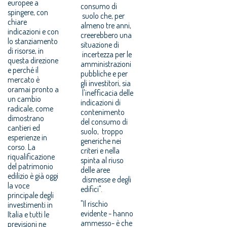
europee a
consumo di
spingere, con
suolo che, per
chiare
almeno tre anni,
indicazioni e con
creerebbero una
lo stanziamento
situazione di
di risorse, in
incertezza per le
questa direzione
amministrazioni
e perché il
pubbliche e per
mercato è
gli investitori, sia
oramai pronto a
l'inefficacia delle
un cambio
indicazioni di
radicale, come
contenimento
dimostrano
del consumo di
cantieri ed
suolo, troppo
esperienze in
generiche nei
corso. La
criteri e nella
riqualificazione
spinta al riuso
del patrimonio
delle aree
edilizio è già oggi
dismesse e degli
la voce
edifici".
principale degli
"Il rischio
investimenti in
evidente - hanno
Italia e tutti le
ammesso- è che
previsioni ne