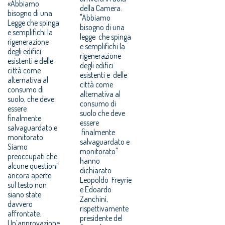
«Abbiamo
della Camera.
bisogno di una
"Abbiamo
Legge che spinga
bisogno di una
e semplifichi la
legge che spinga
rigenerazione
e semplifichi la
degli edifici
rigenerazione
esistenti e delle
degli edifici
città come
esistenti e delle
alternativa al
città come
consumo di
alternativa al
suolo, che deve
consumo di
essere
suolo che deve
finalmente
essere
salvaguardato e
finalmente
monitorato.
salvaguardato e
Siamo
monitorato"
preoccupati che
hanno
alcune questioni
dichiarato
ancora aperte
Leopoldo Freyrie
sul testo non
e Edoardo
siano state
Zanchini,
davvero
rispettivamente
affrontate.
presidente del
Un’approvazione