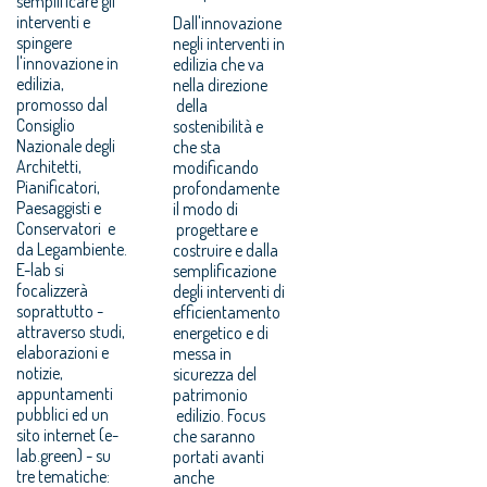
semplificare gli
interventi e
Dall'innovazione
spingere
negli interventi in
l'innovazione in
edilizia che va
edilizia,
nella direzione
promosso dal
della
Consiglio
sostenibilità e
Nazionale degli
che sta
Architetti,
modificando
Pianificatori,
profondamente
Paesaggisti e
il modo di
Conservatori e
progettare e
da Legambiente.
costruire e dalla
E-lab si
semplificazione
focalizzerà
degli interventi di
soprattutto -
efficientamento
attraverso studi,
energetico e di
elaborazioni e
messa in
notizie,
sicurezza del
appuntamenti
patrimonio
pubblici ed un
edilizio. Focus
sito internet (e-
che saranno
lab.green) - su
portati avanti
tre tematiche:
anche