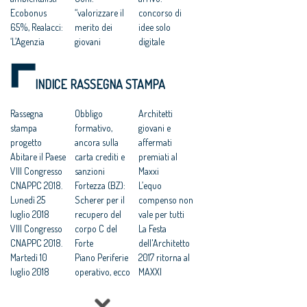
Ecobonus
“valorizzare il
concorso di
65%, Realacci:
merito dei
idee solo
‘L’Agenzia
giovani
digitale
definisca le
progettisti”
Semplificazion
modalità per i
Regolamento
i, alt in
INDICE RASSEGNA STAMPA
condomini’
edilizio unico,
Lombardia sul
Edilizia: nasce
Freyrie: «Una
regolamento
E-lab per
Rassegna
vittoria degli
Obbligo
unico
Architetti
accelerare
stampa
architetti»
formativo,
Stefano Boeri:
giovani e
innovazione e
progetto
Efficienza
ancora sulla
‘in Italia troppi
affermati
riqualificazion
Abitare il Paese
energetica,
carta crediti e
architetti
premiati al
e
VIII Congresso
accordo Cna-
sanzioni
rispetto alla
Maxxi
Ecobonus
CNAPPC 2018.
Enel per la
Fortezza (BZ):
domanda’
L’equo
condomini:
Lunedì 25
formazione
Scherer per il
compenso non
“stiamo
luglio 2018
gratis agli
recupero del
vale per tutti
perdendo una
VIII Congresso
architetti
corpo C del
La Festa
importante
CNAPPC 2018.
Efficienza
Forte
dell'Architetto
occasione”
Martedì 10
energetica, da
Piano Periferie
2017 ritorna al
Nuovo Codice.
luglio 2018
Legambiente il
operativo, ecco
MAXXI
Le reazioni:
VIII Congresso
Dossier ‘Basta
tutti i progetti
Professioni:
soddisfatti
CNAPPC 2018.
case
finanziati
architetti, il 30