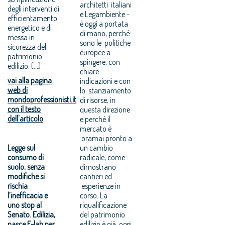
architetti italiani
degli interventi di
e Legambiente -
efficientamento
è oggi a portata
energetico e di
di mano, perché
messa in
sono le politiche
sicurezza del
europee a
patrimonio
spingere, con
edilizio. (...)
chiare
vai alla pagina
indicazioni e con
web di
lo stanziamento
mondoprofessionisti.it
di risorse, in
con il testo
questa direzione
dell'articolo
e perché il
mercato è
oramai pronto a
Legge sul
un cambio
consumo di
radicale, come
suolo, senza
dimostrano
modifiche si
cantieri ed
rischia
esperienze in
l’inefficacia e
corso. La
uno stop al
riqualificazione
Senato. Edilizia,
del patrimonio
nasce E-lab per
edilizio è già oggi