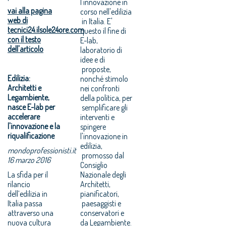
l'innovazione in
vai alla pagina
corso nell'edilizia
web di
in Italia. E'
tecnici24.ilsole24ore.com
questo il fine di
con il testo
E-lab,
dell'articolo
laboratorio di
idee e di
proposte,
Edilizia:
nonché stimolo
Architetti e
nei confronti
Legambiente,
della politica, per
nasce E-lab per
semplificare gli
accelerare
interventi e
l'innovazione e la
spingere
riqualificazione
l'innovazione in
edilizia,
mondoprofessionisti.it
promosso dal
16 marzo 2016
Consiglio
La sfida per il
Nazionale degli
rilancio
Architetti,
dell’edilizia in
pianificatori,
Italia passa
paesaggisti e
attraverso una
conservatori e
nuova cultura
da Legambiente.