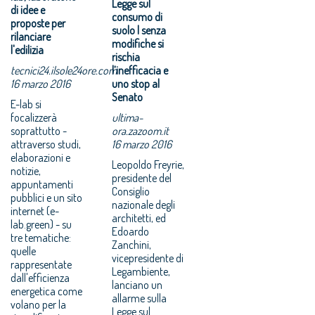
Legge sul
di idee e
consumo di
proposte per
suolo | senza
rilanciare
modifiche si
l'edilizia
rischia
tecnici24.ilsole24ore.com
l’inefficacia e
16 marzo 2016
uno stop al
Senato
E-lab si
focalizzerà
ultima-
soprattutto -
ora.zazoom.it
attraverso studi,
16 marzo 2016
elaborazioni e
Leopoldo Freyrie,
notizie,
presidente del
appuntamenti
Consiglio
pubblici e un sito
nazionale degli
internet (e-
architetti, ed
lab.green) - su
Edoardo
tre tematiche:
Zanchini,
quelle
vicepresidente di
rappresentate
Legambiente,
dall'efficienza
lanciano un
energetica come
allarme‎ sulla
volano per la
Legge sul