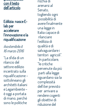
rischia di
con il testo
arenarsi al
dell'articolo
Senato,
togliendo ogni
possibilità di
Edilizia: nasce E-
avere finalmente
lab per
una legge in
accelerare
Italia capace di
l’innovazione e la
rilanciare
riqualificazione
l'edilizia di
qualità e di
ilsostenibile.it
salvaguardare i
16 marzo 2016
territori agricoli".
“La sfida di un
In particolare,
rilancio del
"le critiche
settore edilizio
pervenute da più
incentrato sulla
parti alla legge
riqualificazione –
riguardano sia la
sottolineano gli
complessità
architetti italiani
dell'iter previsto
e Legambiente –
per arrivare a
è oggi a portata
rendere cogenti
di mano, perché
gli obiettivi di
sono le politiche
riduzione del