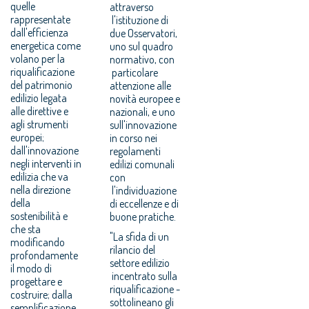
quelle
attraverso
rappresentate
l'istituzione di
dall'efficienza
due Osservatori,
energetica come
uno sul quadro
volano per la
normativo, con
riqualificazione
particolare
del patrimonio
attenzione alle
edilizio legata
novità europee e
alle direttive e
nazionali, e uno
agli strumenti
sull'innovazione
europei;
in corso nei
dall'innovazione
regolamenti
negli interventi in
edilizi comunali
edilizia che va
con
nella direzione
l'individuazione
della
di eccellenze e di
sostenibilità e
buone pratiche.
che sta
"La sfida di un
modificando
rilancio del
profondamente
settore edilizio
il modo di
incentrato sulla
progettare e
riqualificazione -
costruire; dalla
sottolineano gli
semplificazione