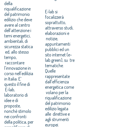
della
riqualificazione
E-lab si
del patrimonio
focalizzerà
edilizio che deve
soprattutto,
avere al centro
attraverso studi,
dell’attenzione i
elaborazioni e
temi energetici,
notizie,
ambientali, di
appuntamenti
sicurezza statica
pubblici ed un
ed, allo stesso
sito internet (e-
tempo,
lab.green), su tre
raccontare
tematiche.
l'innovazione in
Quelle
corso nell'edilizia
rappresentate
in Italia. E’
dall'efficienza
questo il fine di
energetica come
E-lab,
volano per la
laboratorio di
riqualificazione
idee e di
del patrimonio
proposte,
edilizio legata
nonché stimolo
alle direttive e
nei confronti
agli strumenti
della politica, per
europei.