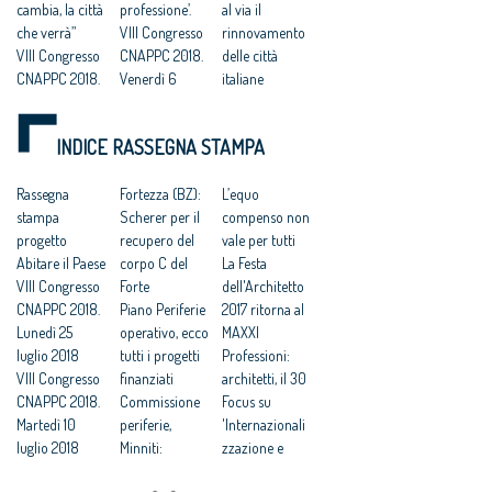
cambia, la città
professione’.
al via il
che verrà”
VIII Congresso
rinnovamento
VIII Congresso
CNAPPC 2018.
delle città
CNAPPC 2018.
Venerdì 6
italiane
Domenica 8
luglio 2018
VIII Congresso
luglio 2018
Architetti:
CNAPPC 2018.
INDICE RASSEGNA STAMPA
Votazioni VIII
Cappochin, “il
Lunedì 2 luglio
Congresso
Governo
2018
2018
Rassegna
realizzi subito
Fortezza (BZ):
VIII Congresso
L’equo
Architetti,
stampa
un ‘Piano
Scherer per il
CNAPPC 2018.
compenso non
Congresso
progetto
d’Azione
recupero del
Domenica 1
vale per tutti
nazionale:
Abitare il Paese
Nazionale per
corpo C del
luglio 2018
La Festa
grave la crisi
VIII Congresso
le città
Forte
Architetti:VIII
dell'Architetto
demografica;
CNAPPC 2018.
sostenibili”
Piano Periferie
Congresso
2017 ritorna al
tra 20 anni
Lunedì 25
VIII Congresso
operativo, ecco
nazionale,
MAXXI
l’Italia sarà
luglio 2018
CNAPPC 2018.
tutti i progetti
attesi 3mila
Professioni:
“senza” Roma
VIII Congresso
Gercoledì 5
finanziati
delegati in
architetti, il 30
CNAPPC 2018.
luglio 2018
Commissione
rappresentanz
Focus su
Martedì 10
VIII Congresso
periferie,
a dei 155mila
'Internazionali
luglio 2018
CNAPPC 2018.
Minniti:
iscritti -
zzazione e
VIII Congresso
Mercoledì 4
«Proposte da
Cappochin “dal
innovazione