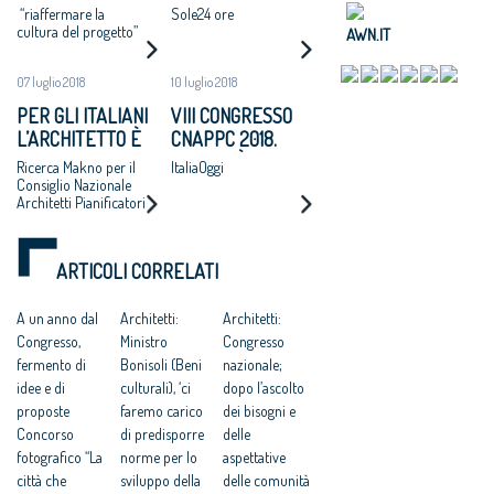
NAZIONALE
LUNEDÌ 25 LUGLIO
“riaffermare la
Sole24 ore
APPROVA UN
2018
cultura del progetto”
AWN.IT
MANIFESTO: “SI
ADOTTI UN
07 luglio 2018
10 luglio 2018
PROGRAMMA
PER GLI ITALIANI
VIII CONGRESSO
NAZIONALE DI
L’ARCHITETTO È
CNAPPC 2018.
RIGENERAZIONE
UNA FIGURA
MARTEDÌ 10
Ricerca Makno per il
ItaliaOggi
URBANE,
CRUCIALE PER
LUGLIO 2018
Consiglio Nazionale
ALTERNATIVA A
Architetti Pianificatori
DISEGNARE LO
ESPANSIONI
Paesaggisti e
SVILUPPO
Conservatori –
INCONTROLLATE
ECONOMICO E
CNAPPC
E AL CONSUMO DI
ARTICOLI CORRELATI
SOCIALE DEL
SUOLO”
PAESE
A un anno dal
Architetti:
Architetti:
Congresso,
Ministro
Congresso
fermento di
Bonisoli (Beni
nazionale;
idee e di
culturali), ‘ci
dopo l’ascolto
proposte
faremo carico
dei bisogni e
Concorso
di predisporre
delle
fotografico “La
norme per lo
aspettative
città che
sviluppo della
delle comunità