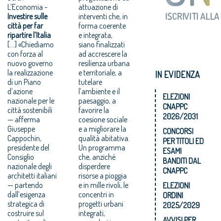
L’Economia -
attuazione di
Investire sulle
interventi che, in
città per far
forma coerente
ripartire l’Italia
e integrata,
[…] «Chiediamo
siano finalizzati
con forza al
ad accrescere la
nuovo governo
resilienza urbana
la realizzazione
e territoriale, a
IN EVIDENZA
di un Piano
tutelare
d’azione
l’ambiente e il
ELEZIONI
nazionale per le
paesaggio, a
CNAPPC
città sostenibili
favorire la
2026/2031
— afferma
coesione sociale
Giuseppe
e a migliorare la
CONCORSI
Cappochin,
qualità abitativa.
PER TITOLI ED
presidente del
Un programma
ESAMI
Consiglio
che, anziché
BANDITI DAL
nazionale degli
disperdere
CNAPPC
architetti italiani
risorse a pioggia
— partendo
e in mille rivoli, le
ELEZIONI
dall’esigenza
concentri in
ORDINI
strategica di
progetti urbani
2025/2029
costruire sul
integrati,
AVVISI PER