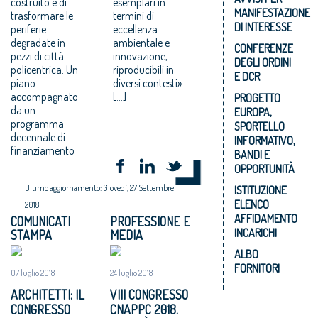
costruito e di
esemplari in
MANIFESTAZIONE
trasformare le
termini di
DI INTERESSE
periferie
eccellenza
degradate in
ambientale e
CONFERENZE
pezzi di città
innovazione,
DEGLI ORDINI
policentrica. Un
riproducibili in
E DCR
piano
diversi contesti».
accompagnato
[…]
PROGETTO
da un
EUROPA,
programma
SPORTELLO
decennale di
INFORMATIVO,
finanziamento
BANDI E
OPPORTUNITÀ
Ultimo aggiornamento: Giovedì, 27 Settembre
ISTITUZIONE
ELENCO
2018
AFFIDAMENTO
COMUNICATI
PROFESSIONE E
INCARICHI
STAMPA
MEDIA
ALBO
FORNITORI
07 luglio 2018
24 luglio 2018
ARCHITETTI: IL
VIII CONGRESSO
CONGRESSO
CNAPPC 2018.