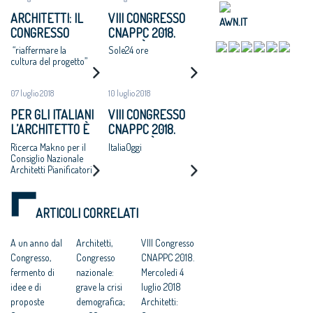
ARCHITETTI: IL
VIII CONGRESSO
AWN.IT
CONGRESSO
CNAPPC 2018.
NAZIONALE
LUNEDÌ 25 LUGLIO
“riaffermare la
Sole24 ore
APPROVA UN
2018
cultura del progetto”
MANIFESTO: “SI
ADOTTI UN
07 luglio 2018
10 luglio 2018
PROGRAMMA
PER GLI ITALIANI
VIII CONGRESSO
NAZIONALE DI
L’ARCHITETTO È
CNAPPC 2018.
RIGENERAZIONE
UNA FIGURA
MARTEDÌ 10
Ricerca Makno per il
ItaliaOggi
URBANE,
CRUCIALE PER
LUGLIO 2018
Consiglio Nazionale
ALTERNATIVA A
Architetti Pianificatori
DISEGNARE LO
ESPANSIONI
Paesaggisti e
SVILUPPO
Conservatori –
INCONTROLLATE
ECONOMICO E
CNAPPC
E AL CONSUMO DI
ARTICOLI CORRELATI
SOCIALE DEL
SUOLO”
PAESE
A un anno dal
Architetti,
VIII Congresso
Congresso,
Congresso
CNAPPC 2018.
fermento di
nazionale:
Mercoledì 4
idee e di
grave la crisi
luglio 2018
proposte
demografica;
Architetti: