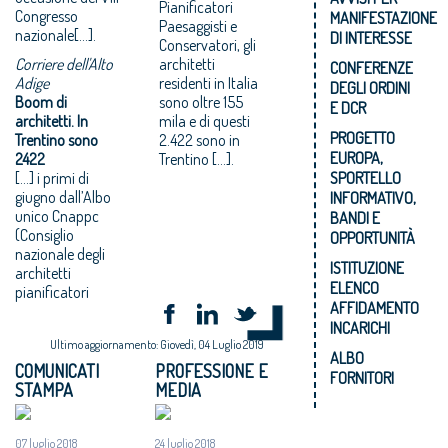
Pianificatori
Congresso
MANIFESTAZIONE
Paesaggisti e
nazionale[…].
DI INTERESSE
Conservatori, gli
Corriere dell'Alto
architetti
CONFERENZE
Adige
residenti in Italia
DEGLI ORDINI
Boom di
sono oltre 155
E DCR
architetti. In
mila e di questi
PROGETTO
Trentino sono
2.422 sono in
EUROPA,
2422
Trentino […].
[…] i primi di
SPORTELLO
giugno dall’Albo
INFORMATIVO,
unico Cnappc
BANDI E
(Consiglio
OPPORTUNITÀ
nazionale degli
ISTITUZIONE
architetti
ELENCO
pianificatori
AFFIDAMENTO
INCARICHI
Ultimo aggiornamento: Giovedì, 04 Luglio 2019
ALBO
COMUNICATI
PROFESSIONE E
FORNITORI
STAMPA
MEDIA
07 luglio 2018
24 luglio 2018