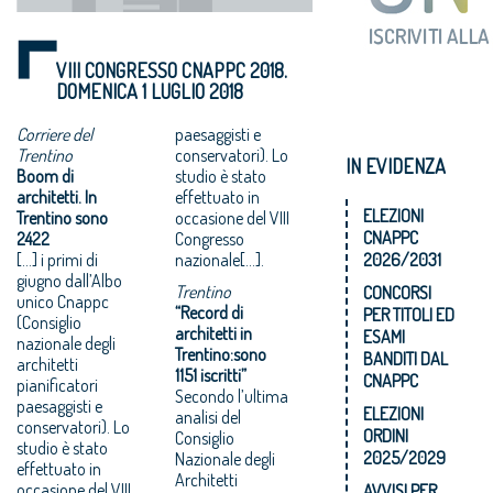
VIII CONGRESSO CNAPPC 2018.
DOMENICA 1 LUGLIO 2018
Corriere del
paesaggisti e
Trentino
conservatori). Lo
IN EVIDENZA
Boom di
studio è stato
architetti. In
effettuato in
ELEZIONI
Trentino sono
occasione del VIII
CNAPPC
2422
Congresso
[…] i primi di
nazionale[…].
2026/2031
giugno dall’Albo
Trentino
CONCORSI
unico Cnappc
“Record di
PER TITOLI ED
(Consiglio
architetti in
ESAMI
nazionale degli
Trentino:sono
BANDITI DAL
architetti
1151 iscritti”
CNAPPC
pianificatori
Secondo l’ultima
paesaggisti e
ELEZIONI
analisi del
conservatori). Lo
ORDINI
Consiglio
studio è stato
2025/2029
Nazionale degli
effettuato in
Architetti
occasione del VIII
AVVISI PER