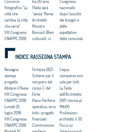
Concorso
tra 20 anni
Congresso
fotografico “La
l’Italia sarà
nazionale;
città che
“senza” Roma
dopo l’ascolto
cambia, la città
Architetti:
dei bisogni e
che verrà”
Ministro
delle
VIII Congresso
Bonisoli (Beni
aspettative
CNAPPC 2018.
culturali), ‘ci
delle comunità
Lunedì 9 luglio
faremo carico
al via il
2018
di predisporre
rinnovamento
INDICE RASSEGNA STAMPA
VIII Congresso
norme per lo
delle città
CNAPPC 2018.
sviluppo della
italiane
Domenica 8
Rassegna
professione’.
Fortezza (BZ):
VIII Congresso
L’equo
luglio 2018
stampa
VIII Congresso
Scherer per il
CNAPPC 2018.
compenso non
Votazioni VIII
progetto
CNAPPC 2018.
recupero del
Lunedì 2 luglio
vale per tutti
Congresso
Abitare il Paese
Venerdì 6
corpo C del
2018
La Festa
2018
VIII Congresso
luglio 2018
Forte
Architetti:VIII
dell'Architetto
CNAPPC 2018.
Architetti:
Piano Periferie
Congresso
2017 ritorna al
Lunedì 25
Cappochin, “il
operativo, ecco
nazionale,
MAXXI
luglio 2018
Governo
tutti i progetti
attesi 3mila
Professioni:
VIII Congresso
realizzi subito
finanziati
delegati in
architetti, il 30
CNAPPC 2018.
un ‘Piano
Commissione
rappresentanz
Focus su
Martedì 10
d’Azione
periferie,
a dei 155mila
'Internazionali