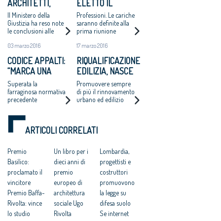
ARCHITETTI,
ELETTO IL
ELETTO IL NUOVO
CONSIGLIO
Il Ministero della
Professioni. Le cariche
CONSIGLIO
Giustizia ha reso note
saranno definite alla
le conclusioni alle
prima riunione
NAZIONALE
quali è pervenuta la
03 marzo 2016
17 marzo 2016
Commissione
elettorale
CODICE APPALTI:
RIQUALIFICAZIONE
appositamente
“MARCA UNA
EDILIZIA, NASCE
costituita per la
verifica dei risultati
SIGNIFICATIVA
E-LAB, PROMOSSO
Superata la
Promuovere sempre
delle elezioni per il
DISCONTINUITÀ”
DA ARCHITETTI E
farraginosa normativa
di più il rinnovamento
rinnovo del Cnappc
precedente
urbano ed edilizio
LEGAMBIENTE
riducendo i consumi
energetici e limitando
il consumo di suolo
ARTICOLI CORRELATI
Premio
Un libro per i
Lombardia,
Basilico:
dieci anni di
progettisti e
proclamato il
premio
costruttori
vincitore
europeo di
promuovono
Premio Baffa-
architettura
la legge su
Rivolta: vince
sociale Ugo
difesa suolo
lo studio
Rivolta
Se internet