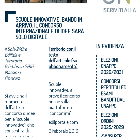
SCUOLE INNOVATIVE, BANDO IN
ARRIVO: IL CONCORSO
INTERNAZIONALE DI IDEE SARÀ
SOLO DIGITALE
IN EVIDENZA
Il Sole 24Ore
Territorio con il
Edilizia e
testo
ELEZIONI
Territorio
dell'articolo (su
CNAPPC
8 febbraio 2016
abbonamento)
Massimo
2026/2031
Frontera
CONCORSI
Scuole
PER TITOLI ED
innovative, a
ESAMI
Si avvicina il
breve il concorso
BANDITI DAL
momento
online sulla
CNAPPC
dell'atteso
piattaforma
concorso di idee
‘concorrimi’
ELEZIONI
per le "scuole
ORDINI
edilportale.com
innovative", che
2025/2029
consentirà di
9 febbraio 2016
realizzare nuovi
AVVISI PER