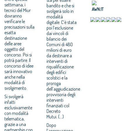
settimana, i
bandito e che si
AWN.IT
tecnici del Miur
svolgerà solo in
dovranno
modalità
verificare le
digitale. C’è stata
precisazioni sulla
poi l’esclusione
esatta
dai vincoli di
destinazione
bilancio dei
delle aree
Comuni di 480
oggetto del
milioni di euro
concorso. Poi si
da destinare a
potrà partire. Il
interventi di
concorso di idee
riqualificazione
sarà innovativo
degli edifici
anche nella
scolstici e la
modalità di
proroga
svolgimento.
dell’aggiudicazione
provvisoria degli
Si svolgerà
interventi
infatti
finanziati col
esclusivamente
Decreto
con modalità
Mutui. (...)
telematica,
grazie a una
Dopo
partnership con
l’approvazione