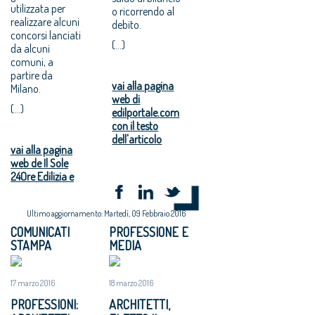
utilizzata per
o ricorrendo al
realizzare alcuni
debito.
concorsi lanciati
(...)
da alcuni
comuni, a
partire da
vai alla pagina
Milano.
web di
(...)
edilportale.com
con il testo
dell'articolo
vai alla pagina
web de Il Sole
24Ore Edilizia e
Ultimo aggiornamento: Martedì, 09 Febbraio 2016
COMUNICATI
PROFESSIONE E
STAMPA
MEDIA
17 marzo 2016
18 marzo 2016
PROFESSIONI:
ARCHITETTI,