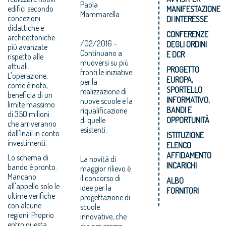
Paola
edifici secondo
MANIFESTAZIONE
Mammarella
concezioni
DI INTERESSE
didattiche e
CONFERENZE
architettoniche
/02/2016 –
DEGLI ORDINI
più avanzate
Continuano a
E DCR
rispetto alle
muoversi su più
attuali.
PROGETTO
fronti le iniziative
L'operazione,
EUROPA,
per la
come è noto,
SPORTELLO
realizzazione di
beneficia di un
INFORMATIVO,
nuove scuole e la
limite massimo
BANDI E
riqualificazione
di 350 milioni
di quelle
OPPORTUNITÀ
che arriveranno
esistenti.
dall'Inail in conto
ISTITUZIONE
investimenti.
ELENCO
AFFIDAMENTO
Lo schema di
La novità di
INCARICHI
bando è pronto.
maggior rilievo è
Mancano
il concorso di
ALBO
all'appello solo le
idee per la
FORNITORI
ultime verifiche
progettazione di
con alcune
scuole
regioni. Proprio
innovative, che
entro questa
sta per essere