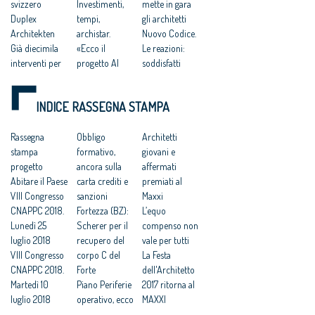
svizzero
Investimenti,
mette in gara
Duplex
tempi,
gli architetti
Architekten
archistar.
Nuovo Codice.
Già diecimila
«Ecco il
Le reazioni:
interventi per
progetto Al
soddisfatti
la battaglia
Hokair»
architetti e
sugli ex scali
Milano, Pisapia
Legambiente
INDICE RASSEGNA STAMPA
Fa discutere la
lascia in
Sport e
passeggiata al
eredità gli
Periferie,
Castello. Boeri:
Rassegna
indirizzi
Obbligo
Freyrie:
Architetti
errore
stampa
sull'urbanistica
formativo,
‘valorizzare il
giovani e
pedonalizzare
progetto
partecipata
ancora sulla
merito dei
affermati
la piazza
Abitare il Paese
Ri-formare
carta crediti e
giovani
premiati al
Da Europan a
VIII Congresso
Milano. Il piano
sanzioni
architetti’
Maxxi
Inarcassa, i
CNAPPC 2018.
del Politecnico
Fortezza (BZ):
Riuso e Sport,
L’equo
concorsi 2017
Lunedì 25
Milano, al via
Scherer per il
Coni:
compenso non
in arrivo
luglio 2018
domani
recupero del
“valorizzare il
vale per tutti
VIII Congresso
concorso on
corpo C del
merito dei
La Festa
CNAPPC 2018.
line per Piazza
Forte
giovani
dell'Architetto
Martedì 10
Castello
Piano Periferie
progettisti”
2017 ritorna al
luglio 2018
operativo, ecco
MAXXI
VIII Congresso
tutti i progetti
Professioni: