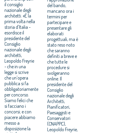
il consiglio
del bando,
nazionale degli
mancano ora i
architetti. «È la
termini per
prima volta nella
partecipare e
storia d'Italia -
presentare gli
esordisce il
elaborati
presidente del
progettuali, ma è
Consiglio
stato reso noto
nazionale degli
che saranno
architetti,
definiti a breve e
Leopoldo Freyrie
che tutte le
- che in una
procedure si
legge si scrive
svolgeranno
che un'opera
online. Il
pubblica si fa
presidente del
obbligatoriamente
Consiglio
per concorso.
nazionale degli
Siamo felici che
Architetti,
si facciano i
Pianificatori,
concorsi; e con
Paesaggisti e
piacere abbiamo
Conservatori
messo a
(CNAPPC),
disposizione la
Leopoldo Freyrie,