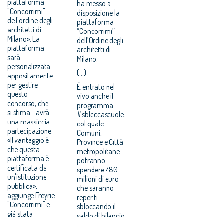
piattaforma
ha messo a
"Concorrimi"
disposizione la
dell'ordine degli
piattaforma
architetti di
“Concorrimi”
Milano». La
dell’Ordine degli
piattaforma
architetti di
sarà
Milano.
personalizzata
(...)
appositamente
per gestire
È entrato nel
questo
vivo anche il
concorso, che -
programma
si stima - avrà
#sbloccascuole,
una massiccia
col quale
partecipazione.
Comuni,
«Il vantaggio è
Province e Città
che questa
metropolitane
piattaforma è
potranno
certificata da
spendere 480
un'istituzione
milioni di euro
pubblica»,
che saranno
aggiunge Freyrie.
reperiti
"Concorrimi" è
sbloccando il
già stata
saldo di bilancio