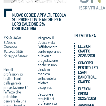
NUOVO CODICE APPALTI, TEGOLA
SUI PROGETTISTI: ANCHE PER
LORO CAUZIONE 2%
OBBLIGATORIA
IN EVIDENZA
Il Sole 24Ore
integrato. Il
Edilizia e
Codice vieta
ELEZIONI
Territorio
l'affidamento
CNAPPC
8 marzo 2016
contemporaneo
Giuseppe Latour
di lavori e
2026/2031
progettazione,
CONCORSI
anche se non
PER TITOLI ED
blinda in
Piccoli
ESAMI
maniera
professionisti
BANDITI DAL
sufficiente la
tagliati fuori
CNAPPC
relativa
dalle gare di
disciplina.
progettazione. E'
ELEZIONI
l'effetto che
ORDINI
Cauzione e
potrebbe
2025/2029
requisiti dei
derivare da una
professionisti
norma inserita
AVVISI PER