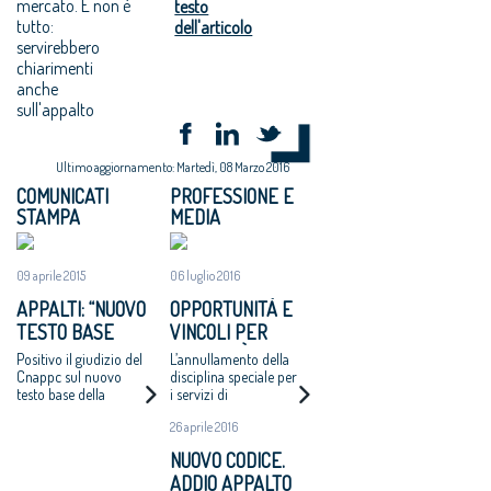
mercato. E non è
testo
tutto:
dell'articolo
servirebbero
chiarimenti
anche
sull'appalto
Ultimo aggiornamento: Martedì, 08 Marzo 2016
COMUNICATI
PROFESSIONE E
STAMPA
MEDIA
09 aprile 2015
06 luglio 2016
APPALTI: “NUOVO
OPPORTUNITÀ E
TESTO BASE
VINCOLI PER
CODICE
L’ATTIVITÀ DI
Positivo il giudizio del
L’annullamento della
RECEPISCE
PROGETTAZIONE
Cnappc sul nuovo
disciplina speciale per
testo base della
i servizi di
NOSTRE
Riforma degli Appalti,
architettura
PROPOSTE”
26 aprile 2016
che si ispira ai principi
ingegneria e l’obbligo
fondamentali della
di utilizzare personale
NUOVO CODICE.
trasparenza e della
interno deludono le
ADDIO APPALTO
libera concorrenza
aspettative della rete