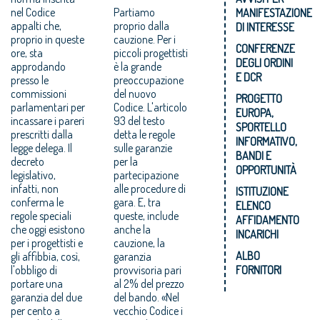
nel Codice
Partiamo
MANIFESTAZIONE
appalti che,
proprio dalla
DI INTERESSE
proprio in queste
cauzione. Per i
CONFERENZE
ore, sta
piccoli progettisti
DEGLI ORDINI
approdando
è la grande
E DCR
presso le
preoccupazione
commissioni
del nuovo
PROGETTO
parlamentari per
Codice. L'articolo
EUROPA,
incassare i pareri
93 del testo
SPORTELLO
prescritti dalla
detta le regole
INFORMATIVO,
legge delega. Il
sulle garanzie
BANDI E
decreto
per la
OPPORTUNITÀ
legislativo,
partecipazione
infatti, non
alle procedure di
ISTITUZIONE
conferma le
gara. E, tra
ELENCO
regole speciali
queste, include
AFFIDAMENTO
che oggi esistono
anche la
INCARICHI
per i progettisti e
cauzione, la
ALBO
gli affibbia, così,
garanzia
l'obbligo di
provvisoria pari
FORNITORI
portare una
al 2% del prezzo
garanzia del due
del bando. «Nel
per cento a
vecchio Codice i