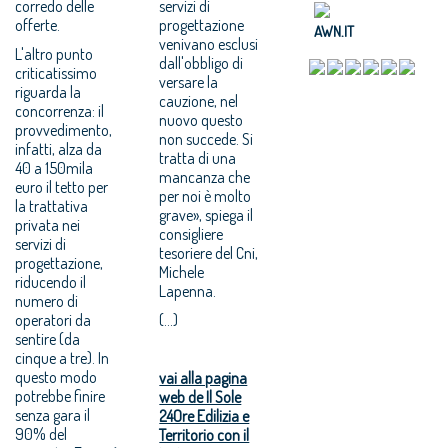
corredo delle
servizi di
offerte.
progettazione
AWN.IT
venivano esclusi
L'altro punto
dall'obbligo di
criticatissimo
versare la
riguarda la
cauzione, nel
concorrenza: il
nuovo questo
provvedimento,
non succede. Si
infatti, alza da
tratta di una
40 a 150mila
mancanza che
euro il tetto per
per noi è molto
la trattativa
grave», spiega il
privata nei
consigliere
servizi di
tesoriere del Cni,
progettazione,
Michele
riducendo il
Lapenna.
numero di
operatori da
(...)
sentire (da
cinque a tre). In
questo modo
vai alla pagina
potrebbe finire
web de Il Sole
senza gara il
24Ore Edilizia e
90% del
Territorio con il