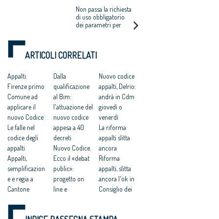
delle professioni
INTEGRATO, MA
Non passa la richiesta
NESSUNA SPINTA
di uso obbligatorio
dei parametri per
SUI CONCORSI
determinare i
compensi. Serve un
decreto per
ARTICOLI CORRELATI
introdurre il vincolo
di progettare in Bim
Appalti:
Dalla
Nuovo codice
Firenze primo
qualificazione
appalti, Delrio:
Comune ad
al Bim:
andrà in Cdm
applicare il
l'attuazione del
giovedì o
nuovo Codice
nuovo codice
venerdì
Le falle nel
appesa a 40
La riforma
codice degli
decreti
appalti slitta
appalti
Nuovo Codice.
ancora
Appalti,
Ecco il «debat
Riforma
semplificazion
public»:
appalti, slitta
e e regia a
progetto on
ancora l'ok in
Cantone
line e
Consiglio dei
Appalti, nuovo
consultazione
ministri
Codice e
in 4 mesi
Delrio: sì al