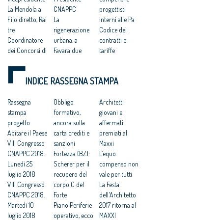
La Mendola a
CNAPPC
progettisti
Filo diretto, Rai
La
interni alle Pa
tre
rigenerazione
Codice dei
Coordinatore
urbana, a
contratti e
dei Concorsi di
Favara due
tariffe
progettazione
giorni di
professionali: il
Politiche
architettura
CNAPPC sul
INDICE RASSEGNA STAMPA
urbane e
Correttivo
parere del
rigenerazione
appalti verso la
Consiglio di
sostenibile
Rassegna
«Gazzetta», i
Obbligo
Stato
Architetti
Archifest 2017
stampa
commenti del
formativo,
Gare di
giovani e
a Siracusa dal
progetto
settore. Nodo
ancora sulla
progettazione,
affermati
12 al 20 maggio
Abitare il Paese
subappalti
carta crediti e
una Guida per
premiati al
prossimo
VIII Congresso
Correttivo.
sanzioni
redigere i
Maxxi
CNAPPC 2018.
Architetti:
Fortezza (BZ):
bandi
L’equo
Lunedì 25
bene i
Scherer per il
Bandi-
compenso non
luglio 2018
parametri,
recupero del
standard per le
vale per tutti
VIII Congresso
dubbi
corpo C del
gare e
La Festa
CNAPPC 2018.
sull'estensione
Forte
piattaforma
dell'Architetto
Martedì 10
dell'appalto
Piano Periferie
concorsi: gli
2017 ritorna al
luglio 2018
integrato
operativo, ecco
architetti «in
MAXXI