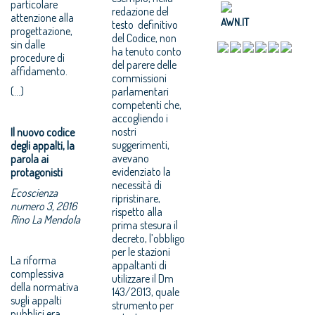
particolare
redazione del
attenzione alla
AWN.IT
testo definitivo
progettazione,
del Codice, non
sin dalle
ha tenuto conto
procedure di
del parere delle
affidamento.
commissioni
(...)
parlamentari
competenti che,
accogliendo i
nostri
Il nuovo codice
suggerimenti,
degli appalti, la
avevano
parola ai
evidenziato la
protagonisti
necessità di
Ecoscienza
ripristinare,
numero 3, 2016
rispetto alla
Rino La Mendola
prima stesura il
decreto, l’obbligo
per le stazioni
La riforma
appaltanti di
complessiva
utilizzare il Dm
della normativa
143/2013, quale
sugli appalti
strumento per
pubblici era