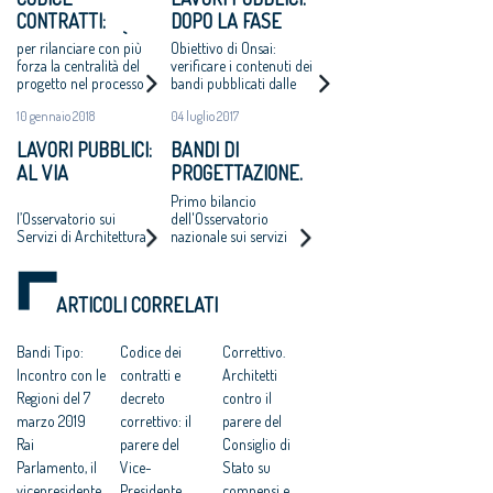
CONTRATTI:
DOPO LA FASE
ARCHITETTI “È
SPERIMENTALE, I
per rilanciare con più
Obiettivo di Onsai:
NECESSARIA UNA
PRIMI DATI
forza la centralità del
verificare i contenuti dei
progetto nel processo
bandi pubblicati dalle
RIFORMA”
DELL'OSSERVATORIO
di esecuzione dei
stazioni appaltanti
NAZIONALE SUI
10 gennaio 2018
04 luglio 2017
lavori pubblici e per
sull’intero territorio
SERVIZI DI
aprire il mercato agli
nazionale
LAVORI PUBBLICI:
BANDI DI
studi professionali
ARCHITETTURA E
AL VIA
PROGETTAZIONE.
medio-piccoli
INGEGNERIA
SEMINARIO DI
ARCHITETTI: SU
Primo bilancio
AGGIORNAMENTO
100 AVVISI METÀ
l’Osservatorio sui
dell'Osservatorio
Servizi di Architettura
nazionale sui servizi
SULL’ONSAI
HANNO I
e Ingegneria del
di architettura e
CORRISPETTIVI
Consiglio Nazionale
ingegneria (Onsai)
SBAGLIATI
degli Architetti il 12 e il
promosso dal
ARTICOLI CORRELATI
13 gennaio a Roma
consiglio degli
(Residenza di Ripetta)
architetti
Bandi Tipo:
Codice dei
Correttivo.
Incontro con le
contratti e
Architetti
Regioni del 7
decreto
contro il
marzo 2019
correttivo: il
parere del
Rai
parere del
Consiglio di
Parlamento, il
Vice-
Stato su
vicepresidente
Presidente
compensi e