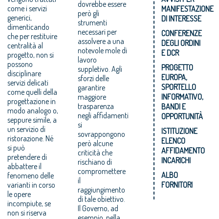
dovrebbe essere
come i servizi
MANIFESTAZIONE
però gli
generici,
DI INTERESSE
strumenti
dimenticando
necessari per
CONFERENZE
che per restituire
assolvere a una
DEGLI ORDINI
centralità al
notevole mole di
E DCR
progetto, non si
lavoro
possono
PROGETTO
suppletivo. Agli
disciplinare
EUROPA,
sforzi delle
servizi delicati
SPORTELLO
garantire
come quelli della
maggiore
INFORMATIVO,
progettazione in
trasparenza
BANDI E
modo analogo o,
negli affidamenti
OPPORTUNITÀ
seppure simile, a
si
un servizio di
ISTITUZIONE
sovrappongono
ristorazione. Né
ELENCO
però alcune
si può
AFFIDAMENTO
criticità che
pretendere di
INCARICHI
rischiano di
abbattere il
compromettere
ALBO
fenomeno delle
il
varianti in corso
FORNITORI
raggiungimento
le opere
di tale obiettivo.
incompiute, se
Il Governo, ad
non si riserva
esempio, nella