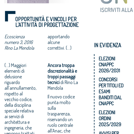
OPPORTUNITÀ E VINCOLI PER
L’ATTIVITÀ DI PROGETTAZIONE
Ecoscienza
apportando
numero 3, 2016
alcune
IN EVIDENZA
Rino La Mendola
correttivi. (...)
ELEZIONI
CNAPPC
(...) Maggiori
Ancora troppa
2026/2031
elementi di
discrezionalità e
delusione
troppi passaggi
CONCORSI
riguardo
tecnici
di Rino La
PER TITOLI ED
all’annullamento,
Mendola
ESAMI
rispetto al
Il nuovo codice
BANDITI DAL
vecchio codice,
punta molto
CNAPPC
della disciplina
sulla
speciale relativa
ELEZIONI
trasparenza,
ai servizi di
ORDINI
riservando un
architettura e
2025/2029
ruolo centrale
ingegneria, che
all’Anac, che
vengono trattati
AVVISI PER