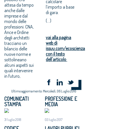
calcolare
attesa da tempo
l’importo a base
anche dalle
di gara.
imprese e dal
(...)
mondo delle
professioni. CNA,
Ance e Ordine
vai alla pagina
degli architetti
web di
tracciano un
issuu.com/ecoscienza
bilancio delle
con il testo
nuove norme e
dell'articolo
sottolineano
alcuni aspetti sui
quali intervenire
in futuro,
Ultimo aggiornamento: Mercoledì, 06 Luglio 2016
COMUNICATI
PROFESSIONE E
STAMPA
MEDIA
31 luglio 2018
05 luglio 2017
CODICE
LAVORI PUBBLICI.