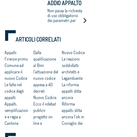
ADDIO APPALTO
libera concorrenza
aspettative della rete
delle professioni
INTEGRATO, MA
Non passa la richiesta
NESSUNA SPINTA
di uso obbligatorio
dei parametri per
SUI CONCORSI
determinare i
compensi. Serve un
decreto per
ARTICOLI CORRELATI
introdurre il vincolo
di progettare in Bim
Appalti:
Dalla
Nuovo Codice.
Firenze primo
qualificazione
Le reazioni:
Comune ad
al Bim:
soddisfatti
applicare il
l'attuazione del
architetti e
nuovo Codice
nuovo codice
Legambiente
Le falle nel
appesa a 40
La riforma
codice degli
decreti
appalti slitta
appalti
Nuovo Codice.
ancora
Appalti,
Ecco il «debat
Riforma
semplificazion
public»:
appalti, slitta
e e regia a
progetto on
ancora l'ok in
Cantone
line e
Consiglio dei
Appalti, nuovo
consultazione
ministri
Codice e
in 4 mesi
Delrio: sì al