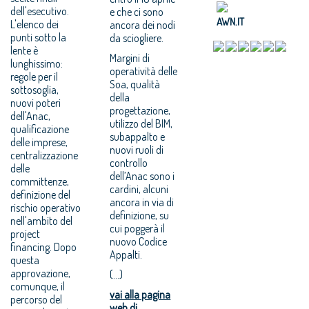
dell'esecutivo.
e che ci sono
AWN.IT
L'elenco dei
ancora dei nodi
punti sotto la
da sciogliere.
lente è
Margini di
lunghissimo:
operatività delle
regole per il
Soa, qualità
sottosoglia,
della
nuovi poteri
progettazione,
dell'Anac,
utilizzo del BIM,
qualificazione
subappalto e
delle imprese,
nuovi ruoli di
centralizzazione
controllo
delle
dell’Anac sono i
committenze,
cardini, alcuni
definizione del
ancora in via di
rischio operativo
definizione, su
nell'ambito del
cui poggerà il
project
nuovo Codice
financing. Dopo
Appalti.
questa
approvazione,
(...)
comunque, il
vai alla pagina
percorso del
web di