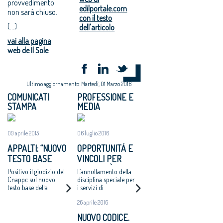
provvedimento
edilportale.com
non sarà chiuso.
con il testo
(...)
dell'articolo
vai alla pagina
web de Il Sole
Ultimo aggiornamento: Martedì, 01 Marzo 2016
COMUNICATI
PROFESSIONE E
STAMPA
MEDIA
09 aprile 2015
06 luglio 2016
APPALTI: “NUOVO
OPPORTUNITÀ E
TESTO BASE
VINCOLI PER
CODICE
L’ATTIVITÀ DI
Positivo il giudizio del
L’annullamento della
RECEPISCE
PROGETTAZIONE
Cnappc sul nuovo
disciplina speciale per
testo base della
i servizi di
NOSTRE
Riforma degli Appalti,
architettura
PROPOSTE”
26 aprile 2016
che si ispira ai principi
ingegneria e l’obbligo
fondamentali della
di utilizzare personale
NUOVO CODICE.
trasparenza e della
interno deludono le