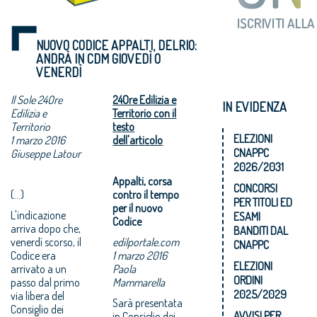
NUOVO CODICE APPALTI, DELRIO:
ANDRÀ IN CDM GIOVEDÌ O
VENERDÌ
Il Sole 24Ore
24Ore Edilizia e
IN EVIDENZA
Edilizia e
Territorio con il
Territorio
testo
ELEZIONI
1 marzo 2016
dell'articolo
CNAPPC
Giuseppe Latour
2026/2031
Appalti, corsa
CONCORSI
(...)
contro il tempo
PER TITOLI ED
per il nuovo
L'indicazione
ESAMI
Codice
arriva dopo che,
BANDITI DAL
venerdì scorso, il
edilportale.com
CNAPPC
Codice era
1 marzo 2016
ELEZIONI
arrivato a un
Paola
ORDINI
passo dal primo
Mammarella
2025/2029
via libera del
Sarà presentata
Consiglio dei
AVVISI PER
in Consiglio dei