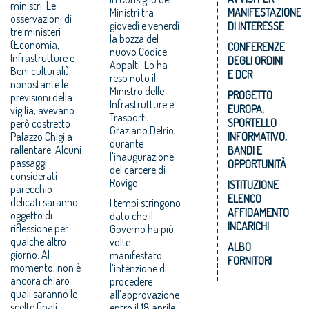
ministri. Le
Ministri tra
MANIFESTAZIONE
osservazioni di
giovedì e venerdì
DI INTERESSE
tre ministeri
la bozza del
(Economia,
CONFERENZE
nuovo Codice
Infrastrutture e
DEGLI ORDINI
Appalti. Lo ha
Beni culturali),
E DCR
reso noto il
nonostante le
Ministro delle
PROGETTO
previsioni della
Infrastrutture e
EUROPA,
vigilia, avevano
Trasporti,
SPORTELLO
però costretto
Graziano Delrio,
Palazzo Chigi a
INFORMATIVO,
durante
rallentare. Alcuni
BANDI E
l'inaugurazione
passaggi
OPPORTUNITÀ
del carcere di
considerati
Rovigo.
ISTITUZIONE
parecchio
ELENCO
delicati saranno
I tempi stringono
AFFIDAMENTO
oggetto di
dato che il
INCARICHI
riflessione per
Governo ha più
qualche altro
volte
ALBO
giorno. Al
manifestato
FORNITORI
momento, non è
l’intenzione di
ancora chiaro
procedere
quali saranno le
all’approvazione
scelte finali
entro il 18 aprile