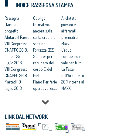
INDICE RASSEGNA STAMPA
vecchio
Nuovo Codice
Bim
Regolamento
appalti, tegola
obbligatorio, al
potrebbero
Rassegna
sui progettisti:
Obbligo
via tra un anno
Architetti
coesistere per
stampa
anche per loro
formativo,
dopo la fase
giovani e
due anni
progetto
cauzione 2%
ancora sulla
transitoria
affermati
Per i piccoli
Abitare il Paese
obbligatoria
carta crediti e
Appalti: ad
premiati al
lavori ridotte
VIII Congresso
Addio incentivi
sanzioni
Anac tutti i
Maxxi
pubblicità e
CNAPPC 2018.
per i progettisti
Fortezza (BZ):
poteri
L’equo
trasparenza
Lunedì 25
Appalti, la
Scherer per il
regolatori,
compenso non
luglio 2018
strada (ancora
recupero del
addio al
vale per tutti
VIII Congresso
lunga) verso
corpo C del
massimo
La Festa
CNAPPC 2018.
un mercato
Forte
ribasso
dell'Architetto
Martedì 10
efficiente e
Piano Periferie
2017 ritorna al
luglio 2018
pulito
operativo, ecco
MAXXI
VIII Congresso
tutti i progetti
Professioni:
CNAPPC 2018.
finanziati
architetti, il 30
Lunedì 9 luglio
Commissione
Focus su
2018
periferie,
'Internazionali
LINK DAL NETWORK
VIII Congresso
Minniti:
zzazione e
CNAPPC 2018.
«Proposte da
innovazione
Domenica 8
condividere:
culturale'