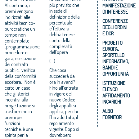
più previsto che
Al contrario, i
MANIFESTAZIONE
in sede di
premi vengono
DI INTERESSE
definizione della
indirizzati alle
CONFERENZE
percentuale
attività tecnico-
DEGLI ORDINI
effettiva si
burocratiche un
E DCR
debba tenere
tempo non
conto della
contemplate
PROGETTO
complessità
(programmazione,
EUROPA,
dell’opera.
procedure di
SPORTELLO
gara, esecuzione
(...)
INFORMATIVO,
dei contratti
BANDI E
pubblici, verifica
Che cosa
OPPORTUNITÀ
della conformità
succederà da
eccetera). Non è
ora in avanti?
ISTITUZIONE
certo un caso
Fino all’entrata
ELENCO
che gli storici
in vigore del
AFFIDAMENTO
incentivi alla
nuovo Codice
INCARICHI
progettazione si
degli appalti si
ALBO
trasformino in
applica, per chi
premi per
l’ha adottato, il
FORNITORI
funzioni
regolamento
tecniche; è una
vigente. Dopo si
spinta per la
dovrebbero