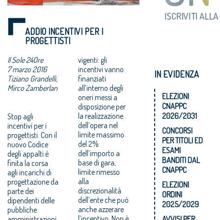
ADDIO INCENTIVI PER I
PROGETTISTI
Il Sole 24Ore
vigenti: gli
7 marzo 2016
incentivi vanno
IN EVIDENZA
Tiziano Grandelli,
finanziati
Mirco Zamberlan
all’interno degli
ELEZIONI
oneri messi a
CNAPPC
disposizione per
la realizzazione
2026/2031
Stop agli
dell’opera nel
incentivi per i
CONCORSI
limite massimo
progettisti. Con il
PER TITOLI ED
del 2%
nuovo Codice
ESAMI
dell’importo a
degli appalti è
BANDITI DAL
base di gara,
finita la corsa
CNAPPC
limite rimesso
agli incarichi di
alla
progettazione da
ELEZIONI
discrezionalità
parte dei
ORDINI
dell’ente che può
dipendenti delle
2025/2029
anche azzerare
pubbliche
l’incentivo. Non è
amministrazioni.
AVVISI PER