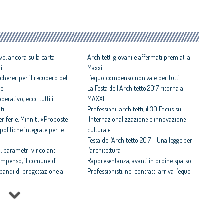
vo, ancora sulla carta
Architetti giovani e affermati premiati al
ni
Maxxi
cherer per il recupero del
L’equo compenso non vale per tutti
te
La Festa dell'Architetto 2017 ritorna al
perativo, ecco tutti i
MAXXI
ti
Professioni: architetti, il 30 Focus su
iferie, Minniti: «Proposte
'Internazionalizzazione e innovazione
politiche integrate per le
culturale'
Festa dell’Architetto 2017 - Una legge per
 parametri vincolanti
l’architettura
ompenso, il comune di
Rappresentanza, avanti in ordine sparso
i bandi di progettazione a
Professionisti, nei contratti arriva l’equo
compenso
 rispettosa dello studio
Equo compenso allargato a tutti i
tti il Premio architetto
professionisti
Periferie, la nuova identità di 10 aree