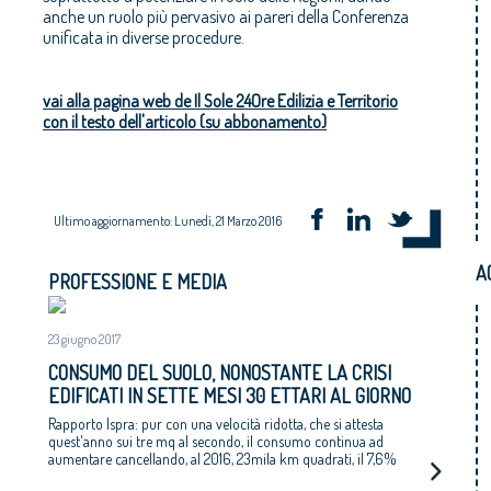
anche un ruolo più pervasivo ai pareri della Conferenza
unificata in diverse procedure.
vai alla pagina web de Il Sole 24Ore Edilizia e Territorio
con il testo dell'articolo (su abbonamento)
Ultimo aggiornamento: Lunedì, 21 Marzo 2016
A
PROFESSIONE E MEDIA
23 giugno 2017
CONSUMO DEL SUOLO, NONOSTANTE LA CRISI
EDIFICATI IN SETTE MESI 30 ETTARI AL GIORNO
Rapporto Ispra: pur con una velocità ridotta, che si attesta
quest'anno sui tre mq al secondo, il consumo continua ad
aumentare cancellando, al 2016, 23mila km quadrati, il 7,6%
del territorio nazionale