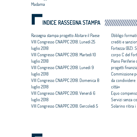
Madama
INDICE RASSEGNA STAMPA
Rassegna stampa progetto Abitare il Paese
Obbligo formati
VIII Congresso CNAPPC 2018. Lunedì 25
crediti e sanzio
luglio 2018
Fortezza (BZ): S
VIII Congresso CNAPPC 2018. Martedì 10
corpo C del For
luglio 2018
Piano Periferie o
VIII Congresso CNAPPC 2018. Lunedì 9
progetti finanzia
luglio 2018
Commissione per
VIII Congresso CNAPPC 2018. Domenica 8
da condividere: 
luglio 2018
città»
VIII Congresso CNAPPC 2018. Venerdì 6
Equo compenso,
luglio 2018
Servizi senza c
VIII Congresso CNAPPC 2018. Gercoledì 5
Solarino ritira 
luglio 2018
un euro
VIII Congresso CNAPPC 2018. Mercoledì 4
All'architettura
luglio 2018
caravatti_carava
VIII Congresso CNAPPC 2018. Lunedì 2
italiano