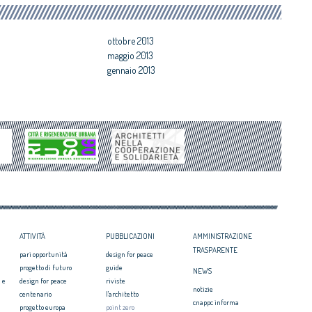
Architetto italiano e
degradate
 2017
Architetti: 'Comune e Consiglio di Stato,
il CNAPPC ricorre alla
svilito interesse pubblico'
ottobre 2013
ei Diritti dell’Uomo
maggio 2013
itetti, focus su
gennaio 2013
zazione e innovazione
ATTIVITÀ
PUBBLICAZIONI
AMMINISTRAZIONE
TRASPARENTE
pari opportunità
design for peace
progetto di futuro
guide
NEWS
 e
design for peace
riviste
notizie
centenario
l'architetto
cnappc informa
progetto europa
point zero