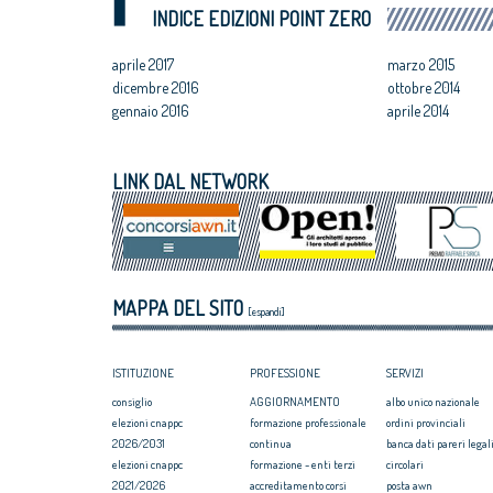
luglio 2018
Assegnati premi 
INDICE EDIZIONI POINT ZERO
VIII Congresso CNAPPC 2018. Domenica 1
Giovane talento
luglio 2018
Equo compenso, 
aprile 2017
marzo 2015
Corte Europea d
dicembre 2016
ottobre 2014
Professioni: arch
gennaio 2016
aprile 2014
internazionaliz
LINK DAL NETWORK
MAPPA DEL SITO
[espandi]
ISTITUZIONE
PROFESSIONE
SERVIZI
consiglio
AGGIORNAMENTO
albo unico nazionale
elezioni cnappc
formazione professionale
ordini provinciali
2026/2031
continua
banca dati pareri legali
elezioni cnappc
formazione - enti terzi
circolari
2021/2026
accreditamento corsi
posta awn