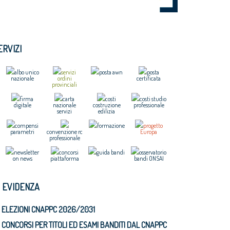
ERVIZI
albo unico
servizi
posta awn
posta
nazionale
ordini
certificata
provinciali
firma
carta
costi
costi studio
digitale
nazionale
costruzione
professionale
servizi
edilizia
compensi
formazione
progetto
parametri
convenzione rc
Europa
professionale
newsletter
concorsi
guida bandi
osservatorio
on news
piattaforma
bandi ONSAI
N EVIDENZA
ELEZIONI CNAPPC 2026/2031
CONCORSI PER TITOLI ED ESAMI BANDITI DAL CNAPPC