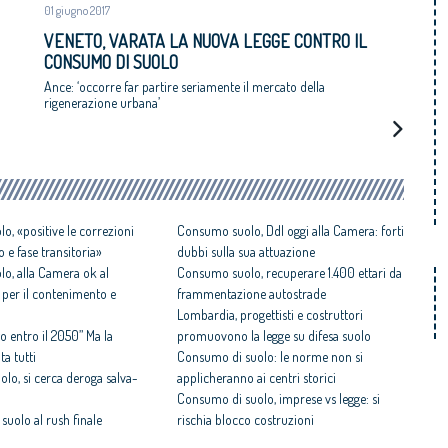
01 giugno 2017
VENETO, VARATA LA NUOVA LEGGE CONTRO IL
CONSUMO DI SUOLO
Ance: ‘occorre far partire seriamente il mercato della
rigenerazione urbana’
o, «positive le correzioni
Consumo suolo, Ddl oggi alla Camera: forti
o e fase transitoria»
dubbi sulla sua attuazione
o, alla Camera ok al
Consumo suolo, recuperare 1.400 ettari da
 per il contenimento e
frammentazione autostrade
Lombardia, progettisti e costruttori
o entro il 2050” Ma la
promuovono la legge su difesa suolo
a tutti
Consumo di suolo: le norme non si
lo, si cerca deroga salva-
applicheranno ai centri storici
Consumo di suolo, imprese vs legge: si
suolo al rush finale
rischia blocco costruzioni