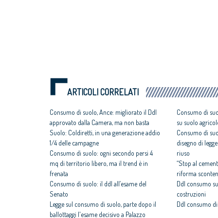
ARTICOLI CORRELATI
Consumo di suolo, Ance: migliorato il Ddl
Consumo di suol
approvato dalla Camera, ma non basta
su suolo agricol
Suolo: Coldiretti, in una generazione addio
Consumo di suol
1/4 delle campagne
disegno di legge
Consumo di suolo: ogni secondo persi 4
riuso
mq di territorio libero, ma il trend è in
“Stop al cement
frenata
riforma scontent
Consumo di suolo: il ddl all’esame del
Ddl consumo suo
Senato
costruzioni
Legge sul consumo di suolo, parte dopo il
Ddl consumo di 
ballottaggi l'esame decisivo a Palazzo