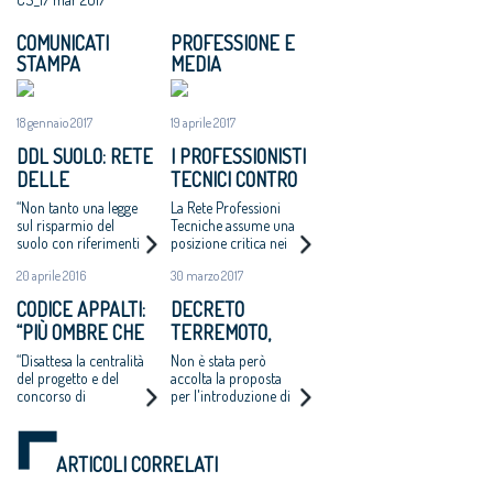
COMUNICATI
PROFESSIONE E
STAMPA
MEDIA
18 gennaio 2017
19 aprile 2017
DDL SUOLO: RETE
I PROFESSIONISTI
DELLE
TECNICI CONTRO
PROFESSIONI
LO SPLIT
“Non tanto una legge
La Rete Professioni
TECNICHE,
PAYMENT
sul risparmio del
Tecniche assume una
suolo con riferimenti
posizione critica nei
“SERVE
alla rigenerazione
confronti
RIVOLUZIONARE
20 aprile 2016
30 marzo 2017
urbana, quanto la
dell’estensione del
L’APPROCCIO”
promozione della
meccanismo dello
CODICE APPALTI:
DECRETO
rigenerazione urbana
split payment ai liberi
“PIÙ OMBRE CHE
TERREMOTO,
come principale
professionisti
azione per
LUCI”
RECEPITE GRAN
“Disattesa la centralità
Non è stata però
contrastare proprio lo
PARTE DELLE
del progetto e del
accolta la proposta
spreco di suolo”.
concorso di
per l'introduzione di
PROPOSTE DELLA
architettura; offensiva
una indennità fissa
RETE
la ‘sponsorizzazione’
giornaliera, calcolata
PROFESSIONI
che squalifica la
forfettariamente sul
ARTICOLI CORRELATI
progettazione”.
reddito medio di
TECNICHE
“Elemento positivo il
categoria, per i