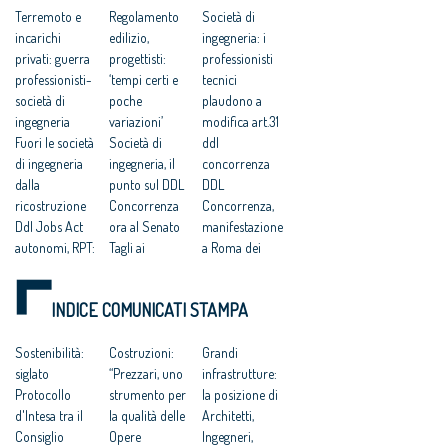
ruolo forte dell’Anac”
professionisti
Terremoto e
Regolamento
Società di
volontari che si
incarichi
edilizio,
ingegneria: i
occupano dei
sopralluoghi di
privati: guerra
progettisti:
professionisti
agibilità degli edifici
professionisti-
‘tempi certi e
tecnici
società di
poche
plaudono a
ingegneria
variazioni’
modifica art.31
Fuori le società
Società di
ddl
di ingegneria
ingegneria, il
concorrenza
dalla
punto sul DDL
DDL
ricostruzione
Concorrenza
Concorrenza,
Ddl Jobs Act
ora al Senato
manifestazione
autonomi, RPT:
Tagli ai
a Roma dei
ristabilire il
compensi dei
professionisti
ruolo
CTU, i tecnici
tecnici
INDICE COMUNICATI STAMPA
sussidiario
chiedono
Società di
delle
modifiche alla
ingegneria,
professioni
Sostenibilità:
legge
Costruzioni:
dura risposta
Grandi
ordinistiche
siglato
Zambrano: no
“Prezzari, uno
della Rete
infrastrutture:
Terremoto.
Protocollo
rinvii alla
strumento per
Professioni
la posizione di
Ance:
d'Intesa tra il
riforma per
la qualità delle
Tecniche a
Architetti,
«Certificati
Consiglio
eliminare la
Opere
OICE
Ingegneri,