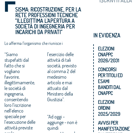
SISMA: RICOSTRUZIONE, PER LA
RETE PROFESSIONI TECNICHE
“ILLEGITTIMA L’APERTURA A
SOCIETÀ DI INGEGNERIA PER
INCARICHI DA PRIVATI”
IN EVIDENZA
Lo afferma l’organismo che riunisce i
professionisti tecnici italiani in una lettera inviata
ELEZIONI
al Commissario Errani.
“Siamo
l'esercizio delle
CNAPPC
stupefatti dal
attività di tali
2026/2031
fatto che si
società, previsto
CONCORSI
vogliano
al comma 2 del
PER TITOLI ED
favorire,
medesimo
ESAMI
illegittimamente,
articolo e mai
BANDITI DAL
le società di
attuato dal
CNAPPC
ingegneria,
Ministero della
consentendo
Giustizia”.
ELEZIONI
loro l’iscrizione
ORDINI
nell’elenco
2025/2029
speciale per
“Ad oggi –
l’esecuzione delle
aggiunge - non è
AVVISI PER
attività previste
quindi
MANIFESTAZIONE