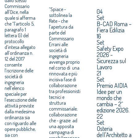
dallo stesso
Commissario
“Spiace -
04
all'Oice, nella
sottolinea la
Set
quale si afferma
Rete - che
B-CAD Roma –
che “l’articolo 5,
l’apertura da
Fiera Edilizia
paragrafo 1
parte del
16
lettera G) del
Commissario
Set
protocollo
Errani alle
d’intesa allegato
Safety Expo
società di
all’ordinanza n.
2026 -
ingegneria
12 del 2017
Sicurezza sul
avvenga proprio
consente
Lavoro
nel corso di una
l’iscrizione delle
21
rinnovata e più
società di
Set
incisiva fase di
ingegneria
Premio AIDIA
collaborazione
nell’elenco
Idee per un
tra professionisti
speciale per
mondo che
tecnici e
l’esecuzione delle
cambia – 2^
struttura
attività previste
commissariale;
edizione 2026.
dalla medesima
collaborazione
22
ordinanza sia
che - grazie ad
Set
con riguardo alle
una apposita
Osteria
opere pubbliche,
campagna di
dell'Architetto a
sia con