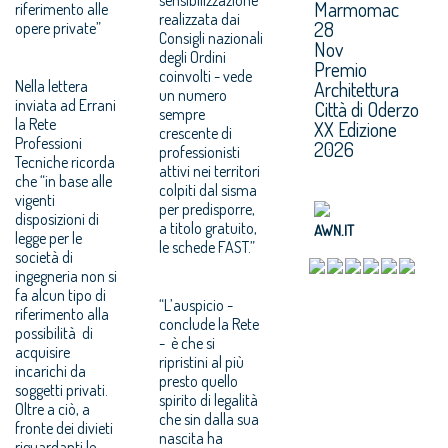
sensibilizzazione
Marmomac
riferimento alle
realizzata dai
28
opere private”
Consigli nazionali
Nov
degli Ordini
Premio
coinvolti - vede
Architettura
Nella lettera
un numero
inviata ad Errani
Città di Oderzo
sempre
la Rete
XX Edizione
crescente di
Professioni
2026
professionisti
Tecniche ricorda
attivi nei territori
che “in base alle
colpiti dal sisma
vigenti
per predisporre,
disposizioni di
a titolo gratuito
,
AWN.IT
legge per le
le schede FAST.”
società di
ingegneria non si
fa alcun tipo di
“L’auspicio -
riferimento alla
conclude la Rete
possibilità di
- è che si
acquisire
ripristini al più
incarichi da
presto quello
soggetti privati.
spirito di legalità
Oltre a ciò, a
che sin dalla sua
fronte dei divieti
nascita ha
riguardanti le