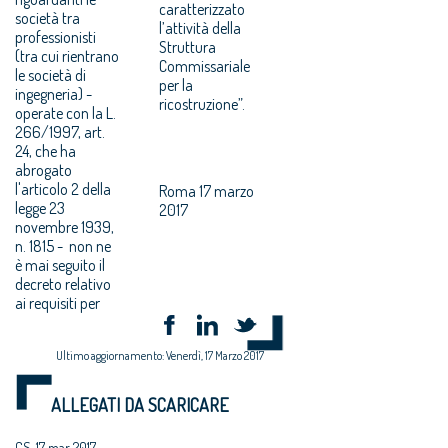
caratterizzato
società tra
l’attività della
professionisti
Struttura
(tra cui rientrano
Commissariale
le società di
per la
ingegneria) -
ricostruzione”.
operate con la L.
266/1997, art.
24, che ha
abrogato
l'articolo 2 della
Roma 17 marzo
legge 23
2017
novembre 1939,
n. 1815 - non ne
è mai seguito il
decreto relativo
ai requisiti per
Ultimo aggiornamento: Venerdì, 17 Marzo 2017
ALLEGATI DA SCARICARE
CS_17 mar 2017