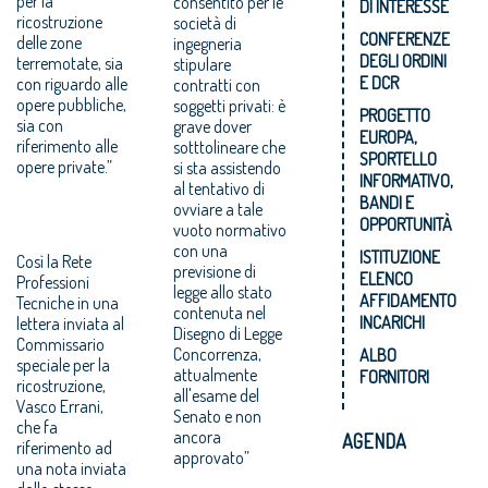
per la
consentito per le
DI INTERESSE
ricostruzione
società di
CONFERENZE
delle zone
ingegneria
DEGLI ORDINI
terremotate, sia
stipulare
E DCR
con riguardo alle
contratti con
opere pubbliche,
soggetti privati: è
PROGETTO
sia con
grave dover
EUROPA,
riferimento alle
sotttolineare che
SPORTELLO
opere private.”
si sta assistendo
INFORMATIVO,
al tentativo di
BANDI E
ovviare a tale
OPPORTUNITÀ
vuoto normativo
con una
ISTITUZIONE
Così la Rete
previsione di
ELENCO
Professioni
legge allo stato
AFFIDAMENTO
Tecniche in una
contenuta nel
INCARICHI
lettera inviata al
Disegno di Legge
Commissario
Concorrenza,
ALBO
speciale per la
attualmente
FORNITORI
ricostruzione,
all'esame del
Vasco Errani,
Senato e non
che fa
ancora
AGENDA
riferimento ad
approvato”
una nota inviata