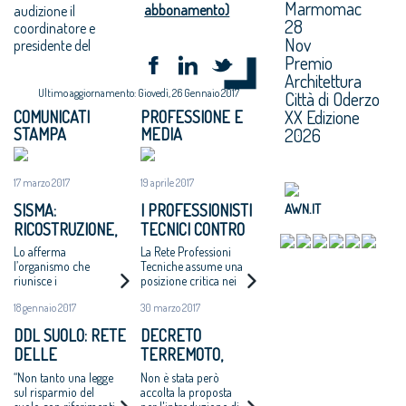
Marmomac
abbonamento)
audizione il
28
coordinatore e
Nov
presidente del
Premio
Architettura
Ultimo aggiornamento: Giovedì, 26 Gennaio 2017
Città di Oderzo
XX Edizione
COMUNICATI
PROFESSIONE E
2026
STAMPA
MEDIA
17 marzo 2017
19 aprile 2017
SISMA:
I PROFESSIONISTI
AWN.IT
RICOSTRUZIONE,
TECNICI CONTRO
PER LA RETE
LO SPLIT
Lo afferma
La Rete Professioni
PROFESSIONI
PAYMENT
l’organismo che
Tecniche assume una
riunisce i
posizione critica nei
TECNICHE
professionisti tecnici
confronti
“ILLEGITTIMA
18 gennaio 2017
30 marzo 2017
italiani in una lettera
dell’estensione del
L’APERTURA A
inviata al
meccanismo dello
DDL SUOLO: RETE
DECRETO
Commissario Errani.
split payment ai liberi
SOCIETÀ DI
DELLE
TERREMOTO,
professionisti
INGEGNERIA PER
PROFESSIONI
RECEPITE GRAN
“Non tanto una legge
Non è stata però
INCARICHI DA
TECNICHE,
PARTE DELLE
sul risparmio del
accolta la proposta
PRIVATI”