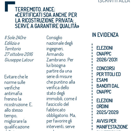
TERREMOTO. ANCE:
«CERTIFICATI SOA ANCHE PER
LA RICOSTRUZIONE PRIVATA:
SERVE A GARANTIRE QUALITÀ»
IN EVIDENZA
Il Sole 24Ore
Consiglio
Edilizia e
nazionale degli
ELEZIONI
Territorio
ingegneri,
CNAPPC
27 ottobre 2016
Armando
Giuseppe Latour
Zambrano. Per
2026/2031
lui bisogna
CONCORSI
partire da una
PER TITOLI ED
serie di misure
Evitare che le
ESAMI
che puntino alla
norme sulle
BANDITI DAL
verifica dello
verifiche
CNAPPC
stato degli
antimafia
immobili, come il
frenino la
ELEZIONI
fascicolo del
ricostruzione. E,
ORDINI
fabbricato
allo stesso
2025/2029
obbligatorio. Ma,
tempo,
per favorire gli
migliorare la
AVVISI PER
interventi, serve
qualificazione
MANIFESTAZIONE