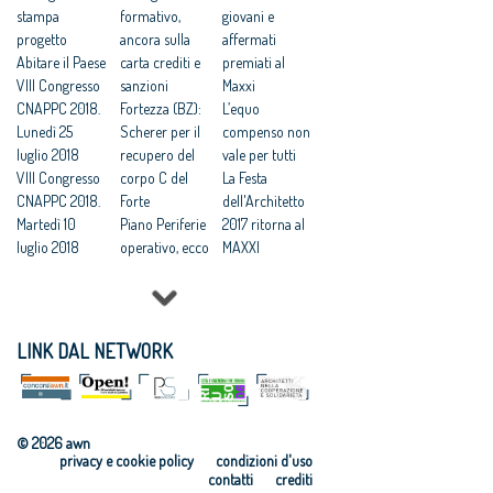
Ricostruzione:
stampa
Post-
formativo,
Il decreto
giovani e
scattano i
progetto
terremoto.
ancora sulla
terremoto è
affermati
controlli di
Abitare il Paese
Guida alla
carta crediti e
legge. Le 38
premiati al
Finanza e VdF
VIII Congresso
ricostruzione
sanzioni
novità per
Maxxi
sulle schede
CNAPPC 2018.
«leggera»
Fortezza (BZ):
imprese e
L’equo
AeDES
Lunedì 25
Ricostruzione,
Scherer per il
progettisti
compenso non
Terremoto
luglio 2018
in arrivo
recupero del
Terremoto.
vale per tutti
Centro Italia,
VIII Congresso
l'ampliamento
corpo C del
Scuole, bandi
La Festa
incontro tra i
CNAPPC 2018.
al tetto per gli
Forte
ad aprile (con
dell'Architetto
professionisti
Martedì 10
incarichi di
Piano Periferie
appalto
2017 ritorna al
tecnici e la
luglio 2018
progettazione:
operativo, ecco
integrato).
MAXXI
struttura del
VIII Congresso
il limite passa
tutti i progetti
Cantieri anche
Professioni:
Commissario
CNAPPC 2018.
da 30 a 75
finanziati
di notte
architetti, il 30
Errani
Lunedì 9 luglio
Commissione
Focus su
2018
periferie,
'Internazionali
LINK DAL NETWORK
VIII Congresso
Minniti:
zzazione e
CNAPPC 2018.
«Proposte da
innovazione
Domenica 8
condividere:
culturale'
luglio 2018
politiche
Festa
© 2026 awn
VIII Congresso
integrate per le
dell’Architetto
privacy e cookie policy
condizioni d'uso
CNAPPC 2018.
città»
2017 - Una
contatti
crediti