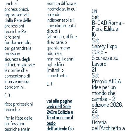
sismica diffusa e
anche i
interrelata, in cui
professionisti,
04
si rende
rappresentati
Set
indispensabile il
dalla Rete delle
B-CAD Roma –
consolidamento
professioni
Fiera Edilizia
di tutti i
tecniche. Per
16
fabbricati, al fine
loro sarà
Set
di evitare, o
fondamentale,
Safety Expo
quantomeno
per garantire la
2026 -
ridurre al
messa in
Sicurezza sul
minimo, i danni
sicurezza degli
Lavoro
agli edifici
edifici, migliorare
21
limitrofi o
le norme che
Set
circostanti».
consentono di
Premio AIDIA
intervenire sui
(...)
Idee per un
condomini.
mondo che
(...)
cambia – 2^
vai alla pagina
edizione 2026.
Rete professioni
web de Il Sole
tecniche
22
24Ore Edilizia e
Set
Territorio con il
Per la Rete delle
Osteria
testo
professioni
dell'Architetto a
dell'articolo (su
tecniche era in