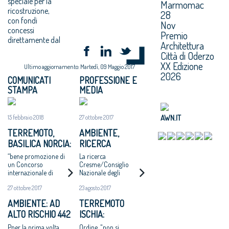
speciale per la
Marmomac
ricostruzione,
28
con fondi
Nov
concessi
Premio
direttamente dal
Architettura
Città di Oderzo
XX Edizione
Ultimo aggiornamento: Martedì, 09 Maggio 2017
2026
COMUNICATI
PROFESSIONE E
STAMPA
MEDIA
AWN.IT
15 febbraio 2018
27 ottobre 2017
TERREMOTO,
AMBIENTE,
BASILICA NORCIA:
RICERCA
ARCHITETTI,
CRESME: 442
“bene promozione di
La ricerca
SODDISFAZIONE
COMUNI ITALIANI
un Concorso
Cresme/Consiglio
internazionale di
Nazionale degli
PER PROTOCOLLO
AD ALTO RISCHIO.
progettazione”
Architetti presentata a
SU
MAGLIA NERA A
27 ottobre 2017
23 agosto 2017
Padova nel corso
RICOSTRUZIONE
NAPOLI
della Conferenza
AMBIENTE: AD
TERREMOTO
Nazionale degli Ordini
ALTO RISCHIO 442
ISCHIA:
A.P.P.C.
COMUNI ED OLTRE
ARCHITETTI,
Pper la prima volta
Ordine, "non si