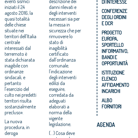
eventi sismici
descrizione dei
DI INTERESSE
iniziati il 24
danni rilevati e
CONFERENZE
agosto 2016, la
degli interventi
DEGLI ORDINI
quasi totalità
necessari sia per
E DCR
delle chiese
la messa in
situate nei
sicurezza che per
PROGETTO
territori dell'Italia
rimuovere lo
EUROPA,
centrale
stato di
SPORTELLO
interessati dal
inagibilità
INFORMATIVO,
terremoto è
certificato
BANDI E
stata dichiarata
dall'ordinanza
OPPORTUNITÀ
inagibile con
comunale;
ordinanze
l'indicazione
ISTITUZIONE
sindacali, e
degli interventi
ELENCO
pertanto
edilizi da
AFFIDAMENTO
l'esercizio del
eseguire,
INCARICHI
culto nei predetti
corredata da
ALBO
territori risulta
adeguati
sostanzialmente
elaborati a
FORNITORI
precluso».
norma della
vigente
La nuova
legislazione;
AGENDA
procedura, in
deroga
(...) Cosa deve