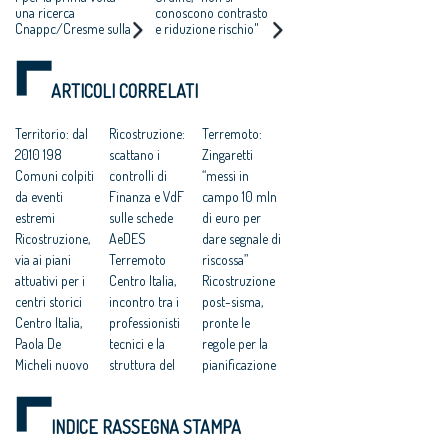
8 MILIONI DI
MANCA CULTURA
una ricerca
conoscono contrasto
Cnappc/Cresme sulla
e riduzione rischio"
ABITANTI
PREVENZIONE
combinazione del
rischio idrogeologo e
di quello sismico,
ARTICOLI CORRELATI
presentata a Padova
nel corso della
Conferenza Nazionale
Territorio: dal
Ricostruzione:
Terremoto:
degli Ordini
2010 198
scattano i
Zingaretti
Comuni colpiti
controlli di
“messi in
da eventi
Finanza e VdF
campo 10 mln
estremi
sulle schede
di euro per
Ricostruzione,
AeDES
dare segnale di
via ai piani
Terremoto
riscossa”
attuativi per i
Centro Italia,
Ricostruzione
centri storici
incontro tra i
post-sisma,
Centro Italia,
professionisti
pronte le
Paola De
tecnici e la
regole per la
Micheli nuovo
struttura del
pianificazione
commissario
Commissario
urbanistica dei
di governo alla
Errani
centri storici
INDICE RASSEGNA STAMPA
ricostruzione
Ricostruzione
Terremoto: al