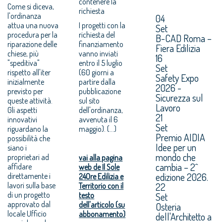
contenere la
Come si diceva,
richiesta
l'ordinanza
04
attua una nuova
I progetti con la
Set
procedura per la
richiesta del
B-CAD Roma –
riparazione delle
finanziamento
Fiera Edilizia
chiese, più
vanno inviati
16
"speditiva"
entro il 5 luglio
Set
rispetto all'iter
(60 giorni a
Safety Expo
inizialmente
partire dalla
2026 -
previsto per
pubblicazione
Sicurezza sul
queste attività.
sul sito
Lavoro
Gli aspetti
dell'ordinanza,
21
innovativi
avvenuta il 6
Set
riguardano la
maggio). (...)
Premio AIDIA
possibilità che
Idee per un
siano i
mondo che
proprietari ad
vai alla pagina
cambia – 2^
affidare
web de Il Sole
edizione 2026.
direttamente i
24Ore Edilizia e
lavori sulla base
22
Territorio con il
di un progetto
testo
Set
approvato dal
dell'articolo (su
Osteria
locale Ufficio
abbonamento)
dell'Architetto a