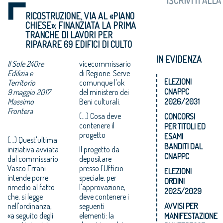
RICOSTRUZIONE, VIA AL «PIANO
CHIESE»: FINANZIATA LA PRIMA
TRANCHE DI LAVORI PER
RIPARARE 69 EDIFICI DI CULTO
IN EVIDENZA
Il Sole 24Ore
vicecommissario
Edilizia e
di Regione. Serve
ELEZIONI
Territorio
comunque l'ok
CNAPPC
9 maggio 2017
del ministero dei
Massimo
Beni culturali.
2026/2031
Frontera
(...) Cosa deve
CONCORSI
contenere il
PER TITOLI ED
progetto
ESAMI
(...) Quest'ultima
BANDITI DAL
iniziativa avviata
Il progetto da
CNAPPC
dal commissario
depositare
Vasco Errani
presso l'Ufficio
ELEZIONI
intende porre
speciale, per
ORDINI
rimedio al fatto
l'approvazione,
2025/2029
che, si legge
deve contenere i
nell'ordinanza,
seguenti
AVVISI PER
«a seguito degli
elementi: la
MANIFESTAZIONE