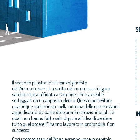
S
Il secondo pilastro era il coinvolgimento
dell’Anticorruzione. La scelta dei commissari di gara
sarebbe stata affidata a Cantone, che li avrebbe
sorteggiati da un apposito elenco. Questo per evitare
qualunque rischio insito nella nomina delle commissioni
aggiudicatrici da parte delle amministrazioni locali. Le
I
quali non hanno fatto salti di gioia all’idea di perdere
tutto quel potere. E hanno lavorato in profondità. Con
successo.
Così i commissari dell’Anac avranno voce in capitolo