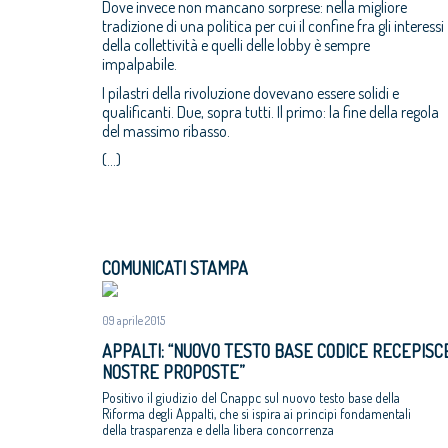
Dove invece non mancano sorprese: nella migliore
tradizione di una politica per cui il confine fra gli interessi
della collettività e quelli delle lobby è sempre
impalpabile.
I pilastri della rivoluzione dovevano essere solidi e
qualificanti. Due, sopra tutti. Il primo: la fine della regola
del massimo ribasso.
(...)
COMUNICATI STAMPA
09 aprile 2015
APPALTI: “NUOVO TESTO BASE CODICE RECEPISC
NOSTRE PROPOSTE”
Positivo il giudizio del Cnappc sul nuovo testo base della
Riforma degli Appalti, che si ispira ai principi fondamentali
della trasparenza e della libera concorrenza