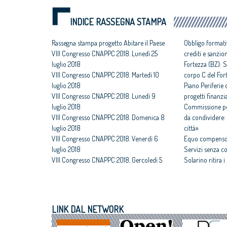
INDICE RASSEGNA STAMPA
Rassegna stampa progetto Abitare il Paese
Obbligo formati
VIII Congresso CNAPPC 2018. Lunedì 25
crediti e sanzio
luglio 2018
Fortezza (BZ): S
VIII Congresso CNAPPC 2018. Martedì 10
corpo C del For
luglio 2018
Piano Periferie o
VIII Congresso CNAPPC 2018. Lunedì 9
progetti finanzia
luglio 2018
Commissione per
VIII Congresso CNAPPC 2018. Domenica 8
da condividere: 
luglio 2018
città»
VIII Congresso CNAPPC 2018. Venerdì 6
Equo compenso,
luglio 2018
Servizi senza c
VIII Congresso CNAPPC 2018. Gercoledì 5
Solarino ritira 
luglio 2018
un euro
VIII Congresso CNAPPC 2018. Mercoledì 4
All'architettura
luglio 2018
caravatti_carava
VIII Congresso CNAPPC 2018. Lunedì 2
italiano
LINK DAL NETWORK
luglio 2018
Assegnati premi 
VIII Congresso CNAPPC 2018. Domenica 1
Giovane talento