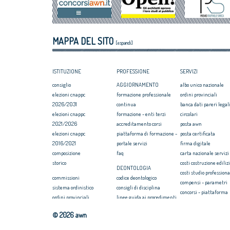
luglio 2018
Equo compenso, 
Corte Europea d
Professioni: arch
MAPPA DEL SITO
internazionaliz
[espandi]
ISTITUZIONE
PROFESSIONE
SERVIZI
consiglio
AGGIORNAMENTO
albo unico nazionale
elezioni cnappc
formazione professionale
ordini provinciali
2026/2031
continua
banca dati pareri legali
elezioni cnappc
formazione - enti terzi
circolari
2021/2026
accreditamento corsi
posta awn
elezioni cnappc
piattaforma di formazione -
posta certificata
2016/2021
portale servizi
firma digitale
composizione
faq
carta nazionale servizi
storico
costi costruzione ediliz
DEONTOLOGIA
costi studio professiona
commissioni
codice deontologico
compensi - parametri
sistema ordinistico
consigli di disciplina
concorsi - piattaforma
ordini provinciali
linee guida ai procedimenti
convenzione rc profess
elezioni ordini territoriali
disciplinari
formazione
© 2026 awn
2025-2029
massimario
webinar/streaming
elezioni ordini territoriali