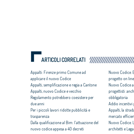
ARTICOLI CORRELATI
Appalti: Firenze primo Comune ad
Nuovo Codice. E
applicare il nuovo Codice
progetto on line
Appalti, semplificazione e regia a Cantone
Nuovo Codice app
Appalti, nuovo Codice e vecchio
progettisti: an
Regolamento potrebbero coesistere per
obbligatoria
due anni
Addio incentivi p
Per i piccoli lavori ridotte pubblicità e
Appalti, la stra
trasparenza
mercato efficien
Dalla qualificazione al Bim: l'attuazione del
Nuovo Codice. Le
nuovo codice appesa a 40 decreti
architetti e Le