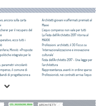
vo, ancora sulla carta
Architetti giovani e affermati premiati al
ni
Maxxi
cherer per il recupero del
L’equo compenso non vale per tutti
te
La Festa dell'Architetto 2017 ritorna al
perativo, ecco tutti i
MAXXI
ti
Professioni: architetti, il 30 Focus su
iferie, Minniti: «Proposte
'Internazionalizzazione e innovazione
politiche integrate per le
culturale'
Festa dell’Architetto 2017 - Una legge per
 parametri vincolanti
l’architettura
ompenso, il comune di
Rappresentanza, avanti in ordine sparso
i bandi di progettazione a
Professionisti, nei contratti arriva l’equo
compenso
 rispettosa dello studio
Equo compenso allargato a tutti i
tti il Premio architetto
professionisti
Periferie, la nuova identità di 10 aree
Architetto italiano e
degradate
 2017
Architetti: 'Comune e Consiglio di Stato,