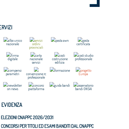
ERVIZI
albo unico
servizi
posta awn
posta
nazionale
ordini
certificata
provinciali
firma
carta
costi
costi studio
digitale
nazionale
costruzione
professionale
servizi
edilizia
compensi
formazione
progetto
parametri
convenzione rc
Europa
professionale
newsletter
concorsi
guida bandi
osservatorio
on news
piattaforma
bandi ONSAI
N EVIDENZA
ELEZIONI CNAPPC 2026/2031
CONCORSI PER TITOLI ED ESAMI BANDITI DAL CNAPPC