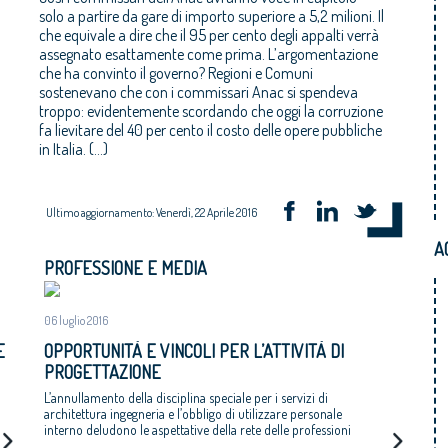
solo a partire da gare di importo superiore a 5,2 milioni. Il
che equivale a dire che il 95 per cento degli appalti verrà
assegnato esattamente come prima. L’argomentazione
che ha convinto il governo? Regioni e Comuni
sostenevano che con i commissari Anac si spendeva
troppo: evidentemente scordando che oggi la corruzione
fa lievitare del 40 per cento il costo delle opere pubbliche
in Italia. (...)
Ultimo aggiornamento: Venerdì, 22 Aprile 2016
A
PROFESSIONE E MEDIA
06 luglio 2016
E
OPPORTUNITÀ E VINCOLI PER L’ATTIVITÀ DI
PROGETTAZIONE
L’annullamento della disciplina speciale per i servizi di
architettura ingegneria e l’obbligo di utilizzare personale
interno deludono le aspettative della rete delle professioni