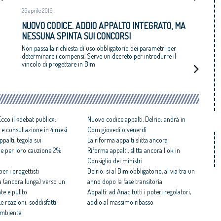
26 aprile 2016
NUOVO CODICE. ADDIO APPALTO INTEGRATO, MA
NESSUNA SPINTA SUI CONCORSI
Non passa la richiesta di uso obbligatorio dei parametri per
determinare i compensi. Serve un decreto per introdurre il
vincolo di progettare in Bim
cco il «debat public»:
Nuovo codice appalti, Delrio: andrà in
 e consultazione in 4 mesi
Cdm giovedì o venerdì
alti, tegola sui
La riforma appalti slitta ancora
che per loro cauzione 2%
Riforma appalti, slitta ancora l'ok in
Consiglio dei ministri
er i progettisti
Delrio: sì al Bim obbligatorio, al via tra un
da (ancora lunga) verso un
anno dopo la fase transitoria
te e pulito
Appalti: ad Anac tutti i poteri regolatori,
 reazioni: soddisfatti
addio al massimo ribasso
gambiente