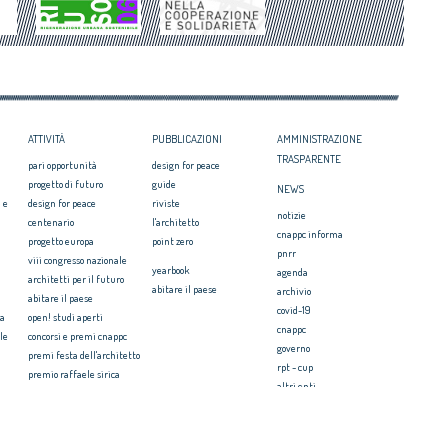
il CNAPPC ricorre alla
svilito interesse pubblico'
ei Diritti dell’Uomo
itetti, focus su
zazione e innovazione
ATTIVITÀ
PUBBLICAZIONI
AMMINISTRAZIONE
TRASPARENTE
pari opportunità
design for peace
progetto di futuro
guide
NEWS
 e
design for peace
riviste
notizie
centenario
l'architetto
cnappc informa
progetto europa
point zero
pnrr
viii congresso nazionale
yearbook
agenda
architetti per il futuro
abitare il paese
archivio
abitare il paese
covid-19
ia
open! studi aperti
cnappc
le
concorsi e premi cnappc
governo
premi festa dell'architetto
rpt - cup
premio raffaele sirica
altri enti
ionale
archiprix
faq ordini
premio architetti del
mediterraneo
PRESS