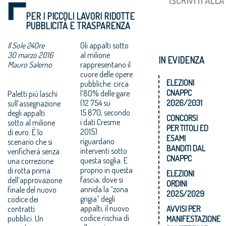
PER I PICCOLI LAVORI RIDOTTE
PUBBLICITÀ E TRASPARENZA
Il Sole 24Ore
Gli appalti sotto
30 marzo 2016
al milione
IN EVIDENZA
Mauro Salerno
rappresentano il
cuore delle opere
ELEZIONI
pubbliche: circa
CNAPPC
l’80% delle gare
Paletti più laschi
(12.754 su
2026/2031
sull’assegnazione
15.870, secondo
degli appalti
CONCORSI
i dati Cresme
sotto al milione
PER TITOLI ED
2015)
di euro. È lo
ESAMI
riguardano
scenario che si
BANDITI DAL
interventi sotto
verificherà senza
CNAPPC
questa soglia. E
una correzione
proprio in questa
di rotta prima
ELEZIONI
fascia, dove si
dell’approvazione
ORDINI
annida la “zona
finale del nuovo
2025/2029
grigia” degli
codice dei
appalti, il nuovo
contratti
AVVISI PER
codice rischia di
pubblici. Un
MANIFESTAZIONE