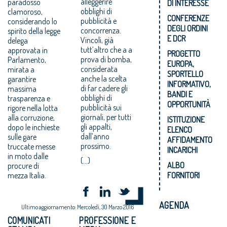
alleggerire
paradosso
DI INTERESSE
obblighi di
clamoroso,
CONFERENZE
pubblicità e
considerando lo
DEGLI ORDINI
concorrenza.
spirito della legge
E DCR
Vincoli, già
delega
tutt’altro che a a
approvata in
PROGETTO
prova di bomba,
Parlamento,
EUROPA,
considerata
mirata a
SPORTELLO
anche la scelta
garantire
INFORMATIVO,
di far cadere gli
massima
BANDI E
obblighi di
trasparenza e
OPPORTUNITÀ
pubblicità sui
rigore nella lotta
giornali, per tutti
alla corruzione,
ISTITUZIONE
gli appalti,
dopo le inchieste
ELENCO
dall’anno
sulle gare
AFFIDAMENTO
prossimo.
truccate messe
INCARICHI
in moto dalle
(...)
ALBO
procure di
mezza Italia.
FORNITORI
AGENDA
Ultimo aggiornamento: Mercoledì, 30 Marzo 2016
COMUNICATI
PROFESSIONE E