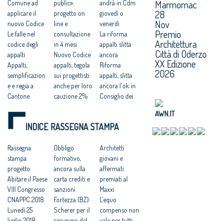
Marmomac
Comune ad
public»:
andrà in Cdm
28
applicare il
progetto on
giovedì o
Nov
nuovo Codice
line e
venerdì
Premio
Le falle nel
consultazione
La riforma
Architettura
codice degli
in 4 mesi
appalti slitta
Città di Oderzo
appalti
Nuovo Codice
ancora
XX Edizione
Appalti,
appalti, tegola
Riforma
2026
semplificazion
sui progettisti:
appalti, slitta
e e regia a
anche per loro
ancora l'ok in
Cantone
cauzione 2%
Consiglio dei
Appalti, nuovo
obbligatoria
ministri
AWN.IT
Codice e
Addio incentivi
Delrio: sì al
INDICE RASSEGNA STAMPA
vecchio
per i progettisti
Bim
Regolamento
Appalti, la
obbligatorio, al
potrebbero
Rassegna
strada (ancora
Obbligo
via tra un anno
Architetti
coesistere per
stampa
lunga) verso
formativo,
dopo la fase
giovani e
due anni
progetto
un mercato
ancora sulla
transitoria
affermati
Dalla
Abitare il Paese
efficiente e
carta crediti e
Appalti: ad
premiati al
qualificazione
VIII Congresso
pulito
sanzioni
Anac tutti i
Maxxi
al Bim:
CNAPPC 2018.
Nuovo Codice.
Fortezza (BZ):
poteri
L’equo
l'attuazione del
Lunedì 25
Le reazioni:
Scherer per il
regolatori,
compenso non
nuovo codice
luglio 2018
soddisfatti
recupero del
addio al
vale per tutti