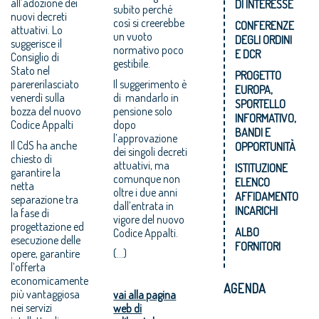
all’adozione dei
DI INTERESSE
subito perché
nuovi decreti
così si creerebbe
CONFERENZE
attuativi. Lo
un vuoto
DEGLI ORDINI
suggerisce il
normativo poco
E DCR
Consiglio di
gestibile.
Stato nel
PROGETTO
parererilasciato
Il suggerimento è
EUROPA,
venerdì sulla
di mandarlo in
SPORTELLO
bozza del nuovo
pensione solo
INFORMATIVO,
Codice Appalti
dopo
BANDI E
l’approvazione
Il CdS ha anche
OPPORTUNITÀ
dei singoli decreti
chiesto di
attuativi, ma
ISTITUZIONE
garantire la
comunque non
ELENCO
netta
oltre i due anni
AFFIDAMENTO
separazione tra
dall’entrata in
INCARICHI
la fase di
vigore del nuovo
progettazione ed
ALBO
Codice Appalti.
esecuzione delle
FORNITORI
opere, garantire
(...)
l’offerta
economicamente
AGENDA
più vantaggiosa
vai alla pagina
nei servizi
web di