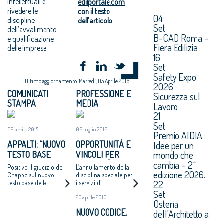
intellettuali e
edilportale.com
rivedere le
con il testo
04
discipline
dell'articolo
Set
dell’avvalimento
B-CAD Roma –
e qualificazione
Fiera Edilizia
delle imprese.
16
Set
Safety Expo
Ultimo aggiornamento: Martedì, 05 Aprile 2016
2026 -
COMUNICATI
PROFESSIONE E
Sicurezza sul
STAMPA
MEDIA
Lavoro
21
Set
09 aprile 2015
06 luglio 2016
Premio AIDIA
Idee per un
APPALTI: “NUOVO
OPPORTUNITÀ E
mondo che
TESTO BASE
VINCOLI PER
cambia – 2^
CODICE
L’ATTIVITÀ DI
Positivo il giudizio del
L’annullamento della
edizione 2026.
RECEPISCE
PROGETTAZIONE
Cnappc sul nuovo
disciplina speciale per
22
testo base della
i servizi di
NOSTRE
Riforma degli Appalti,
architettura
Set
PROPOSTE”
26 aprile 2016
che si ispira ai principi
ingegneria e l’obbligo
Osteria
fondamentali della
di utilizzare personale
NUOVO CODICE.
dell'Architetto a
trasparenza e della
interno deludono le