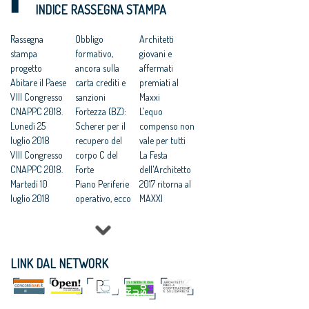
INDICE RASSEGNA STAMPA
pubblicità e
per i progettisti
Bim
trasparenza
Appalti, la
obbligatorio, al
Dalla
Rassegna
strada (ancora
Obbligo
via tra un anno
Architetti
qualificazione
stampa
lunga) verso
formativo,
dopo la fase
giovani e
al Bim:
progetto
un mercato
ancora sulla
transitoria
affermati
l'attuazione del
Abitare il Paese
efficiente e
carta crediti e
Appalti: ad
premiati al
nuovo codice
VIII Congresso
pulito
sanzioni
Anac tutti i
Maxxi
appesa a 40
CNAPPC 2018.
Nuovo Codice.
Fortezza (BZ):
poteri
L’equo
decreti
Lunedì 25
Le reazioni:
Scherer per il
regolatori,
compenso non
luglio 2018
soddisfatti
recupero del
addio al
vale per tutti
VIII Congresso
architetti e
corpo C del
massimo
La Festa
CNAPPC 2018.
Legambiente
Forte
ribasso
dell'Architetto
Martedì 10
Piano Periferie
2017 ritorna al
luglio 2018
operativo, ecco
MAXXI
VIII Congresso
tutti i progetti
Professioni:
CNAPPC 2018.
finanziati
architetti, il 30
Lunedì 9 luglio
Commissione
Focus su
2018
periferie,
'Internazionali
LINK DAL NETWORK
VIII Congresso
Minniti:
zzazione e
CNAPPC 2018.
«Proposte da
innovazione
Domenica 8
condividere:
culturale'