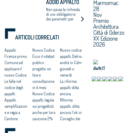
ADDIO APPALTO
Marmomac
libera concorrenza
aspettative della rete
delle professioni
28
INTEGRATO, MA
Non passa la richiesta
Nov
NESSUNA SPINTA
di uso obbligatorio
dei parametri per
Premio
SUI CONCORSI
determinare i
Architettura
compensi. Serve un
Città di Oderzo
decreto per
ARTICOLI CORRELATI
XX Edizione
introdurre il vincolo
di progettare in Bim
2026
Appalti:
Nuovo Codice.
Nuovo codice
Firenze primo
Ecco il «debat
appalti, Delrio:
Comune ad
public»:
andrà in Cdm
AWN.IT
applicare il
progetto on
giovedì o
nuovo Codice
line e
venerdì
Le falle nel
consultazione
La riforma
codice degli
in 4 mesi
appalti slitta
appalti
Nuovo Codice
ancora
Appalti,
appalti, tegola
Riforma
semplificazion
sui progettisti:
appalti, slitta
e e regia a
anche per loro
ancora l'ok in
Cantone
cauzione 2%
Consiglio dei
Per i piccoli
obbligatoria
ministri
lavori ridotte
Addio incentivi
Delrio: sì al