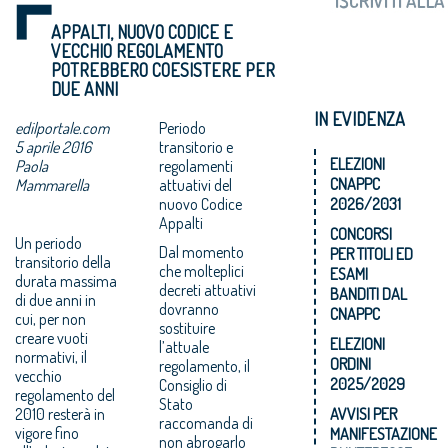
APPALTI, NUOVO CODICE E
VECCHIO REGOLAMENTO
POTREBBERO COESISTERE PER
DUE ANNI
IN EVIDENZA
edilportale.com
Periodo
5 aprile 2016
transitorio e
ELEZIONI
Paola
regolamenti
CNAPPC
Mammarella
attuativi del
nuovo Codice
2026/2031
Appalti
CONCORSI
Un periodo
Dal momento
PER TITOLI ED
transitorio della
che molteplici
ESAMI
durata massima
decreti attuativi
BANDITI DAL
di due anni in
dovranno
CNAPPC
cui, per non
sostituire
creare vuoti
ELEZIONI
l’attuale
normativi, il
ORDINI
regolamento, il
vecchio
2025/2029
Consiglio di
regolamento del
Stato
2010 resterà in
AVVISI PER
raccomanda di
vigore fino
MANIFESTAZIONE
non abrogarlo