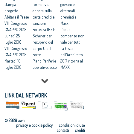
coesistere per
stampa
anche per loro
formativo,
dopo la fase
giovani e
due anni
progetto
cauzione 2%
ancora sulla
transitoria
affermati
Per i piccoli
Abitare il Paese
obbligatoria
carta crediti e
Appalti: ad
premiati al
lavori ridotte
VIII Congresso
Addio incentivi
sanzioni
Anac tutti i
Maxxi
pubblicità e
CNAPPC 2018.
per i progettisti
Fortezza (BZ):
poteri
L’equo
trasparenza
Lunedì 25
Nuovo Codice.
Scherer per il
regolatori,
compenso non
luglio 2018
Le reazioni:
recupero del
addio al
vale per tutti
VIII Congresso
soddisfatti
corpo C del
massimo
La Festa
CNAPPC 2018.
architetti e
Forte
ribasso
dell'Architetto
Martedì 10
Legambiente
Piano Periferie
2017 ritorna al
luglio 2018
operativo, ecco
MAXXI
VIII Congresso
tutti i progetti
Professioni:
CNAPPC 2018.
finanziati
architetti, il 30
Lunedì 9 luglio
Commissione
Focus su
2018
periferie,
'Internazionali
LINK DAL NETWORK
VIII Congresso
Minniti:
zzazione e
CNAPPC 2018.
«Proposte da
innovazione
Domenica 8
condividere:
culturale'
luglio 2018
politiche
Festa
© 2026 awn
VIII Congresso
integrate per le
dell’Architetto
privacy e cookie policy
condizioni d'uso
CNAPPC 2018.
città»
2017 - Una
contatti
crediti