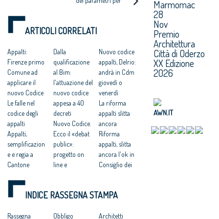
dei parametri per
SUI CONCORSI
Marmomac
determinare i
28
compensi. Serve un
Nov
decreto per
ARTICOLI CORRELATI
Premio
introdurre il vincolo
di progettare in Bim
Architettura
Città di Oderzo
Appalti:
Dalla
Nuovo codice
XX Edizione
Firenze primo
qualificazione
appalti, Delrio:
2026
Comune ad
al Bim:
andrà in Cdm
applicare il
l'attuazione del
giovedì o
nuovo Codice
nuovo codice
venerdì
Le falle nel
appesa a 40
La riforma
AWN.IT
codice degli
decreti
appalti slitta
appalti
Nuovo Codice.
ancora
Appalti,
Ecco il «debat
Riforma
semplificazion
public»:
appalti, slitta
e e regia a
progetto on
ancora l'ok in
Cantone
line e
Consiglio dei
Appalti, nuovo
consultazione
ministri
Codice e
in 4 mesi
Delrio: sì al
INDICE RASSEGNA STAMPA
vecchio
Nuovo Codice
Bim
Regolamento
appalti, tegola
obbligatorio, al
potrebbero
Rassegna
sui progettisti:
Obbligo
via tra un anno
Architetti