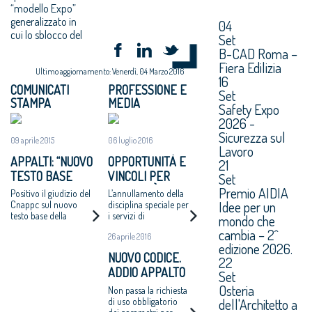
“modello Expo”
generalizzato in
04
cui lo sblocco del
Set
B-CAD Roma –
Fiera Edilizia
Ultimo aggiornamento: Venerdì, 04 Marzo 2016
16
COMUNICATI
PROFESSIONE E
Set
STAMPA
MEDIA
Safety Expo
2026 -
Sicurezza sul
09 aprile 2015
06 luglio 2016
Lavoro
APPALTI: “NUOVO
OPPORTUNITÀ E
21
TESTO BASE
VINCOLI PER
Set
CODICE
L’ATTIVITÀ DI
Premio AIDIA
Positivo il giudizio del
L’annullamento della
RECEPISCE
PROGETTAZIONE
Idee per un
Cnappc sul nuovo
disciplina speciale per
testo base della
i servizi di
mondo che
NOSTRE
Riforma degli Appalti,
architettura
cambia – 2^
PROPOSTE”
26 aprile 2016
che si ispira ai principi
ingegneria e l’obbligo
edizione 2026.
fondamentali della
di utilizzare personale
NUOVO CODICE.
22
trasparenza e della
interno deludono le
ADDIO APPALTO
libera concorrenza
aspettative della rete
Set
delle professioni
INTEGRATO, MA
Osteria
Non passa la richiesta
NESSUNA SPINTA
dell'Architetto a
di uso obbligatorio