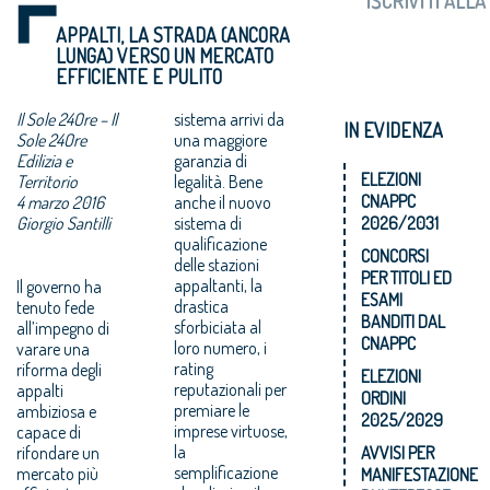
APPALTI, LA STRADA (ANCORA
LUNGA) VERSO UN MERCATO
EFFICIENTE E PULITO
Il Sole 24Ore – Il
sistema arrivi da
IN EVIDENZA
Sole 24Ore
una maggiore
Edilizia e
garanzia di
ELEZIONI
Territorio
legalità. Bene
CNAPPC
4 marzo 2016
anche il nuovo
Giorgio Santilli
sistema di
2026/2031
qualificazione
CONCORSI
delle stazioni
PER TITOLI ED
Il governo ha
appaltanti, la
ESAMI
tenuto fede
drastica
BANDITI DAL
all’impegno di
sforbiciata al
CNAPPC
varare una
loro numero, i
riforma degli
rating
ELEZIONI
appalti
reputazionali per
ORDINI
ambiziosa e
premiare le
2025/2029
capace di
imprese virtuose,
rifondare un
la
AVVISI PER
mercato più
semplificazione
MANIFESTAZIONE