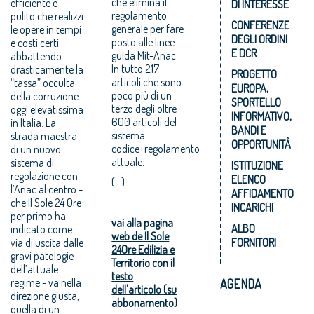
efficiente e
che elimina il
DI INTERESSE
pulito che realizzi
regolamento
CONFERENZE
le opere in tempi
generale per fare
DEGLI ORDINI
e costi certi
posto alle linee
E DCR
abbattendo
guida Mit-Anac.
drasticamente la
In tutto 217
PROGETTO
“tassa” occulta
articoli che sono
EUROPA,
della corruzione
poco più di un
SPORTELLO
oggi elevatissima
terzo degli oltre
INFORMATIVO,
in Italia. La
600 articoli del
BANDI E
strada maestra
sistema
OPPORTUNITÀ
di un nuovo
codice+regolamento
attuale.
sistema di
ISTITUZIONE
regolazione con
ELENCO
(...)
l’Anac al centro -
AFFIDAMENTO
che Il Sole 24 Ore
INCARICHI
per primo ha
vai alla pagina
ALBO
indicato come
web de Il Sole
via di uscita dalle
FORNITORI
24Ore Edilizia e
gravi patologie
Territorio con il
dell’attuale
testo
regime - va nella
AGENDA
dell'articolo (su
direzione giusta,
abbonamento)
quella di un