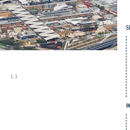
S
(...)
I