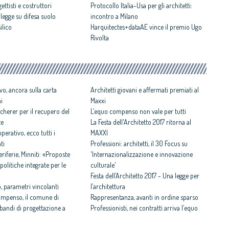
ttisti e costruttori
Protocollo Italia-Usa per gli architetti:
egge su difesa suolo
incontro a Milano
ilico
Harquitectes+dataAE vince il premio Ugo
Rivolta
vo, ancora sulla carta
Architetti giovani e affermati premiati al
ni
Maxxi
cherer per il recupero del
L’equo compenso non vale per tutti
te
La Festa dell'Architetto 2017 ritorna al
perativo, ecco tutti i
MAXXI
ti
Professioni: architetti, il 30 Focus su
iferie, Minniti: «Proposte
'Internazionalizzazione e innovazione
politiche integrate per le
culturale'
Festa dell’Architetto 2017 - Una legge per
 parametri vincolanti
l’architettura
ompenso, il comune di
Rappresentanza, avanti in ordine sparso
i bandi di progettazione a
Professionisti, nei contratti arriva l’equo
compenso