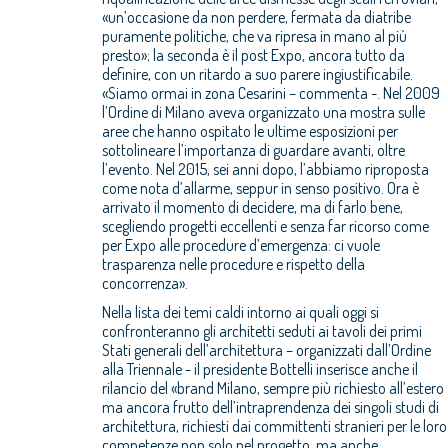
«un’occasione da non perdere, fermata da diatribe
puramente politiche, che va ripresa in mano al più
presto»; la seconda è il post Expo, ancora tutto da
definire, con un ritardo a suo parere ingiustificabile.
«Siamo ormai in zona Cesarini – commenta -. Nel 2009
l’Ordine di Milano aveva organizzato una mostra sulle
aree che hanno ospitato le ultime esposizioni per
sottolineare l’importanza di guardare avanti, oltre
l’evento. Nel 2015, sei anni dopo, l’abbiamo riproposta
come nota d’allarme, seppur in senso positivo. Ora è
arrivato il momento di decidere, ma di farlo bene,
scegliendo progetti eccellenti e senza far ricorso come
per Expo alle procedure d’emergenza: ci vuole
trasparenza nelle procedure e rispetto della
concorrenza».
Nella lista dei temi caldi intorno ai quali oggi si
confronteranno gli architetti seduti ai tavoli dei primi
Stati generali dell’architettura – organizzati dall’Ordine
alla Triennale - il presidente Bottelli inserisce anche il
rilancio del «brand Milano, sempre più richiesto all’estero
ma ancora frutto dell’intraprendenza dei singoli studi di
architettura, richiesti dai committenti stranieri per le loro
competenze non solo nel progetto, ma anche