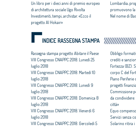
Un libro per i dieci anni di premio europeo
Lombardia, proge
di architettura sociale Ugo Rivolta
promuovono la l
Investimenti, tempi, archistar. «Ecco il
Nel nome di Bas
progetto Al Hokair»
INDICE RASSEGNA STAMPA
Rassegna stampa progetto Abitare il Paese
Obbligo formati
VIII Congresso CNAPPC 2018. Lunedì 25
crediti e sanzio
luglio 2018
Fortezza (BZ): S
VIII Congresso CNAPPC 2018. Martedì 10
corpo C del For
luglio 2018
Piano Periferie o
VIII Congresso CNAPPC 2018. Lunedì 9
progetti finanzia
luglio 2018
Commissione per
VIII Congresso CNAPPC 2018. Domenica 8
da condividere: 
luglio 2018
città»
VIII Congresso CNAPPC 2018. Venerdì 6
Equo compenso,
luglio 2018
Servizi senza c
VIII Congresso CNAPPC 2018. Gercoledì 5
Solarino ritira 
luglio 2018
un euro