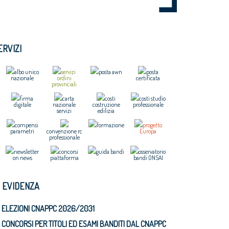
ERVIZI
albo unico
servizi
posta awn
posta
nazionale
ordini
certificata
provinciali
firma
carta
costi
costi studio
digitale
nazionale
costruzione
professionale
servizi
edilizia
compensi
formazione
progetto
parametri
convenzione rc
Europa
professionale
newsletter
concorsi
guida bandi
osservatorio
on news
piattaforma
bandi ONSAI
N EVIDENZA
ELEZIONI CNAPPC 2026/2031
CONCORSI PER TITOLI ED ESAMI BANDITI DAL CNAPPC