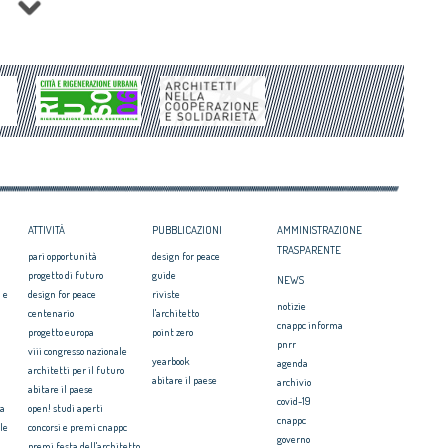
 rispettosa dello studio
Equo compenso allargato a tutti i
tti il Premio architetto
professionisti
Periferie, la nuova identità di 10 aree
Architetto italiano e
degradate
 2017
Architetti: 'Comune e Consiglio di Stato,
il CNAPPC ricorre alla
svilito interesse pubblico'
ei Diritti dell’Uomo
itetti, focus su
zazione e innovazione
ATTIVITÀ
PUBBLICAZIONI
AMMINISTRAZIONE
TRASPARENTE
pari opportunità
design for peace
progetto di futuro
guide
NEWS
 e
design for peace
riviste
notizie
centenario
l'architetto
cnappc informa
progetto europa
point zero
pnrr
viii congresso nazionale
yearbook
agenda
architetti per il futuro
abitare il paese
archivio
abitare il paese
covid-19
ia
open! studi aperti
cnappc
le
concorsi e premi cnappc
governo
premi festa dell'architetto