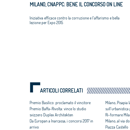
MILANO, CNAPPC: BENE IL CONCORSO ON LINE
Iniziativa efficace contro la corruzione e l'affarismo e bella
lezione per Expo 2015
ARTICOLI CORRELATI
Premio Basilico: proclamato il vincitore
Milano, Pisapia l
Premio Baffa-Rivolta: vince lo studio
sull'urbanistica
svizzero Duplex Architekten
Ri-formare Milan
Da Europan a Inarcassa, i concorsi 2017 in
Milano, al via 
arrivo
Piazza Castello