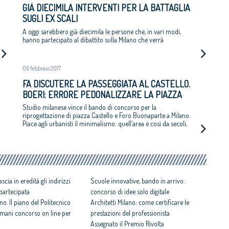
GIÀ DIECIMILA INTERVENTI PER LA BATTAGLIA
SUGLI EX SCALI
A oggi sarebbero già diecimila le persone che, in vari modi,
hanno partecipato al dibattito sulla Milano che verrà
06 febbraio 2017
FA DISCUTERE LA PASSEGGIATA AL CASTELLO.
BOERI: ERRORE PEDONALIZZARE LA PIAZZA
Studio milanese vince il bando di concorso per la
riprogettazione di piazza Castello e Foro Buonaparte a Milano.
Piace agli urbanisti il minimalismo: quell’area è così da secoli,
meno si cambia meglio è
ascia in eredità gli indirizzi
Scuole innovative, bando in arrivo:
 partecipata
concorso di idee solo digitale
o. Il piano del Politecnico
Architetti Milano: come certificare le
domani concorso on line per
prestazioni del professionista
Assegnato il Premio Rivolta