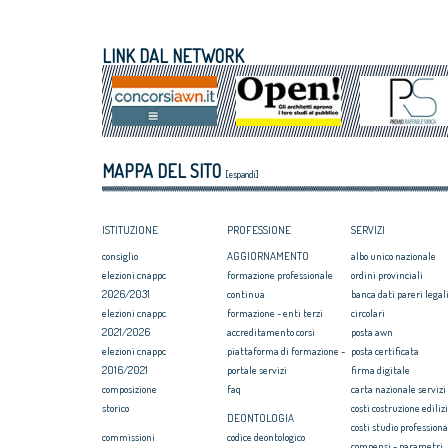
VIII Congresso CNAPPC 2018. Mercoledì 4
All'architettura
luglio 2018
caravatti_carava
VIII Congresso CNAPPC 2018. Lunedì 2
italiano
LINK DAL NETWORK
luglio 2018
Assegnati premi 
VIII Congresso CNAPPC 2018. Domenica 1
Giovane talento
luglio 2018
Equo compenso, 
Corte Europea d
Professioni: arch
MAPPA DEL SITO
internazionaliz
[espandi]
ISTITUZIONE
PROFESSIONE
SERVIZI
consiglio
AGGIORNAMENTO
albo unico nazionale
elezioni cnappc
formazione professionale
ordini provinciali
2026/2031
continua
banca dati pareri legali
elezioni cnappc
formazione - enti terzi
circolari
2021/2026
accreditamento corsi
posta awn
elezioni cnappc
piattaforma di formazione -
posta certificata
2016/2021
portale servizi
firma digitale
composizione
faq
carta nazionale servizi
storico
costi costruzione ediliz
DEONTOLOGIA
costi studio professiona
commissioni
codice deontologico
compensi - parametri