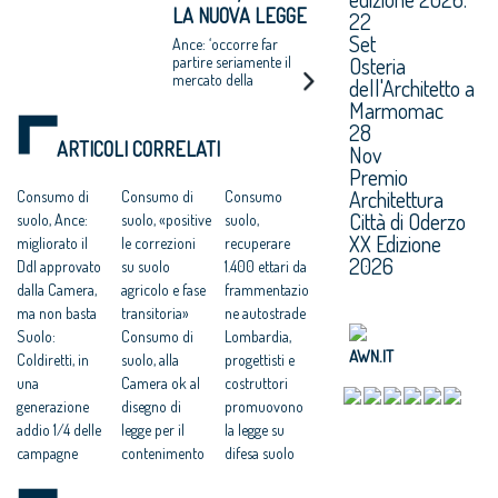
LA NUOVA LEGGE
cancellando, al 2016,
22
23mila km quadrati, il
CONTRO IL
Set
Ance: ‘occorre far
7,6% del territorio
CONSUMO DI
Osteria
partire seriamente il
nazionale
mercato della
dell'Architetto a
SUOLO
rigenerazione urbana’
Marmomac
28
ARTICOLI CORRELATI
Nov
Premio
Architettura
Consumo di
Consumo di
Consumo
Città di Oderzo
suolo, Ance:
suolo, «positive
suolo,
XX Edizione
migliorato il
le correzioni
recuperare
2026
Ddl approvato
su suolo
1.400 ettari da
dalla Camera,
agricolo e fase
frammentazio
ma non basta
transitoria»
ne autostrade
Suolo:
Consumo di
Lombardia,
AWN.IT
Coldiretti, in
suolo, alla
progettisti e
una
Camera ok al
costruttori
generazione
disegno di
promuovono
addio 1/4 delle
legge per il
la legge su
campagne
contenimento
difesa suolo
Consumo di
e riuso
Consumo di