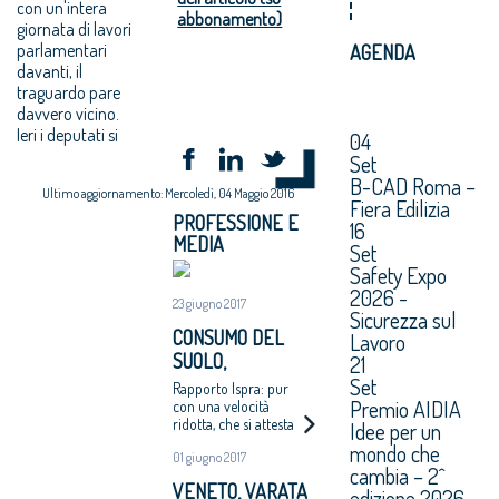
con un'intera
abbonamento)
giornata di lavori
parlamentari
AGENDA
davanti, il
traguardo pare
davvero vicino.
Ieri i deputati si
04
Set
B-CAD Roma –
Ultimo aggiornamento: Mercoledì, 04 Maggio 2016
Fiera Edilizia
PROFESSIONE E
16
MEDIA
Set
Safety Expo
2026 -
23 giugno 2017
Sicurezza sul
CONSUMO DEL
Lavoro
SUOLO,
21
NONOSTANTE LA
Set
Rapporto Ispra: pur
Premio AIDIA
CRISI EDIFICATI IN
con una velocità
ridotta, che si attesta
Idee per un
SETTE MESI 30
quest'anno sui tre mq
mondo che
ETTARI AL
01 giugno 2017
al secondo, il
cambia – 2^
GIORNO
consumo continua ad
VENETO, VARATA
edizione 2026.
aumentare