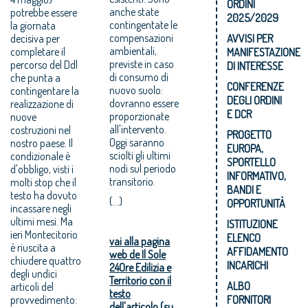
ORDINI
potrebbe essere
anche state
2025/2029
la giornata
contingentate le
decisiva per
compensazioni
AVVISI PER
completare il
ambientali,
MANIFESTAZIONE
percorso del Ddl
previste in caso
DI INTERESSE
che punta a
di consumo di
CONFERENZE
contingentare la
nuovo suolo:
DEGLI ORDINI
realizzazione di
dovranno essere
E DCR
nuove
proporzionate
costruzioni nel
all'intervento.
PROGETTO
nostro paese. Il
Oggi saranno
EUROPA,
condizionale è
sciolti gli ultimi
SPORTELLO
d'obbligo, visti i
nodi sul periodo
INFORMATIVO,
transitorio.
molti stop che il
BANDI E
testo ha dovuto
(...)
OPPORTUNITÀ
incassare negli
ultimi mesi. Ma
ISTITUZIONE
ieri Montecitorio
ELENCO
vai alla pagina
è riuscita a
AFFIDAMENTO
web de Il Sole
chiudere quattro
INCARICHI
24Ore Edilizia e
degli undici
Territorio con il
ALBO
articoli del
testo
provvedimento:
FORNITORI
dell'articolo (su