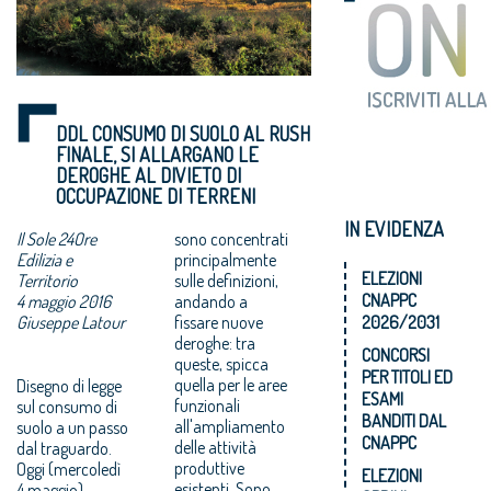
DDL CONSUMO DI SUOLO AL RUSH
FINALE, SI ALLARGANO LE
DEROGHE AL DIVIETO DI
OCCUPAZIONE DI TERRENI
IN EVIDENZA
Il Sole 24Ore
sono concentrati
Edilizia e
principalmente
ELEZIONI
Territorio
sulle definizioni,
CNAPPC
4 maggio 2016
andando a
Giuseppe Latour
fissare nuove
2026/2031
deroghe: tra
CONCORSI
queste, spicca
PER TITOLI ED
Disegno di legge
quella per le aree
ESAMI
sul consumo di
funzionali
BANDITI DAL
suolo a un passo
all'ampliamento
CNAPPC
dal traguardo.
delle attività
Oggi (mercoledì
produttive
ELEZIONI
4 maggio)
esistenti. Sono