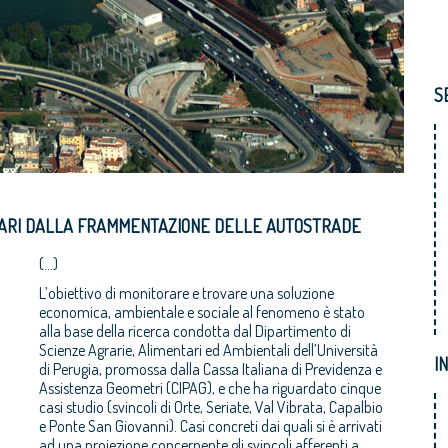
S
TTARI DALLA FRAMMENTAZIONE DELLE AUTOSTRADE
(...)
L’obiettivo di monitorare e trovare una soluzione
economica, ambientale e sociale al fenomeno è stato
alla base della ricerca condotta dal Dipartimento di
Scienze Agrarie, Alimentari ed Ambientali dell’Università
I
di Perugia, promossa dalla Cassa Italiana di Previdenza e
Assistenza Geometri (CIPAG), e che ha riguardato cinque
casi studio (svincoli di Orte, Seriate, Val Vibrata, Capalbio
e Ponte San Giovanni). Casi concreti dai quali si è arrivati
ad una proiezione concernente gli svincoli afferenti a