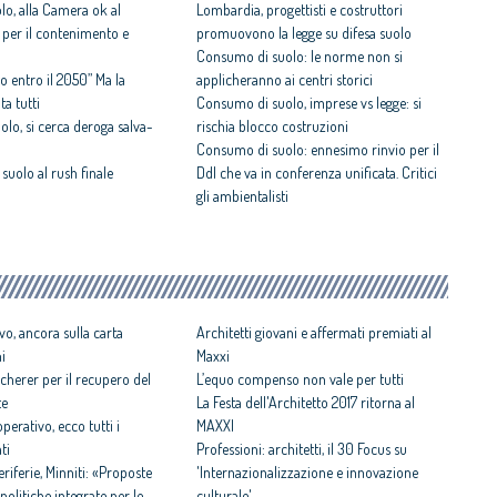
o, alla Camera ok al
Lombardia, progettisti e costruttori
 per il contenimento e
promuovono la legge su difesa suolo
Consumo di suolo: le norme non si
o entro il 2050” Ma la
applicheranno ai centri storici
a tutti
Consumo di suolo, imprese vs legge: si
lo, si cerca deroga salva-
rischia blocco costruzioni
Consumo di suolo: ennesimo rinvio per il
suolo al rush finale
Ddl che va in conferenza unificata. Critici
gli ambientalisti
vo, ancora sulla carta
Architetti giovani e affermati premiati al
ni
Maxxi
cherer per il recupero del
L’equo compenso non vale per tutti
te
La Festa dell'Architetto 2017 ritorna al
perativo, ecco tutti i
MAXXI
ti
Professioni: architetti, il 30 Focus su
iferie, Minniti: «Proposte
'Internazionalizzazione e innovazione
politiche integrate per le
culturale'