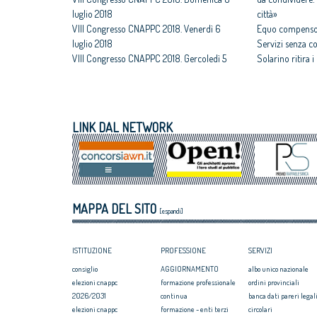
luglio 2018
città»
VIII Congresso CNAPPC 2018. Venerdì 6
Equo compenso,
luglio 2018
Servizi senza c
VIII Congresso CNAPPC 2018. Gercoledì 5
Solarino ritira 
luglio 2018
un euro
VIII Congresso CNAPPC 2018. Mercoledì 4
All'architettura
luglio 2018
caravatti_carava
VIII Congresso CNAPPC 2018. Lunedì 2
italiano
LINK DAL NETWORK
luglio 2018
Assegnati premi 
VIII Congresso CNAPPC 2018. Domenica 1
Giovane talento
luglio 2018
Equo compenso, 
Corte Europea d
Professioni: arch
MAPPA DEL SITO
internazionaliz
[espandi]
ISTITUZIONE
PROFESSIONE
SERVIZI
consiglio
AGGIORNAMENTO
albo unico nazionale
elezioni cnappc
formazione professionale
ordini provinciali
2026/2031
continua
banca dati pareri legali
elezioni cnappc
formazione - enti terzi
circolari