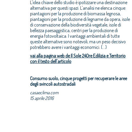
L'idea chiave dello studio è ipotizzare una destinazione
alternativa per questi spazi. L'analisi ne elenca cinque:
piantagioni per la produzione di biomassa legnosa,
piantagioni per la produzione di legname da opera, isole
di conservazione della biodiversità vegetale, isole di
bellezza paesaggistica, centri per la produzione di
energia fotovoltaica. I vantaggi ambientali di tutte
queste alternative sono notevoli, ma un peso decisivo
potrebbero avere i vantaggi economici. (...)
vai alla pagina web de Il Sole 24Ore Edilizia e Territorio
con il testo dell'articolo
Consumo suolo, cinque progetti per recuperare le aree
degli svincoli autostradali
casaeclima.com
15 aprile 2016