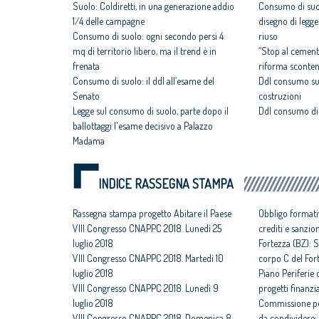
Suolo: Coldiretti, in una generazione addio
Consumo di suol
1/4 delle campagne
disegno di legge
Consumo di suolo: ogni secondo persi 4
riuso
mq di territorio libero, ma il trend è in
“Stop al cement
frenata
riforma scontent
Consumo di suolo: il ddl all’esame del
Ddl consumo suo
Senato
costruzioni
Legge sul consumo di suolo, parte dopo il
Ddl consumo di 
ballottaggi l'esame decisivo a Palazzo
Madama
INDICE RASSEGNA STAMPA
Rassegna stampa progetto Abitare il Paese
Obbligo formati
VIII Congresso CNAPPC 2018. Lunedì 25
crediti e sanzio
luglio 2018
Fortezza (BZ): S
VIII Congresso CNAPPC 2018. Martedì 10
corpo C del For
luglio 2018
Piano Periferie o
VIII Congresso CNAPPC 2018. Lunedì 9
progetti finanzia
luglio 2018
Commissione per
VIII Congresso CNAPPC 2018. Domenica 8
da condividere: 