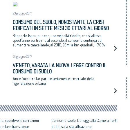
23 giugno 2017
CONSUMO DEL SUOLO, NONOSTANTE LA CRISI
EDIFICATI IN SETTE MESI 30 ETTARI AL GIORNO
Rapporto Ispra: pur con una velocità ridotta, che si attesta
quest'anno sui tre mq al secondo, il consumo continua ad
aumentare cancellando, al 2016, 23mila km quadrati, il 7,6%
del territorio nazionale
01 giugno 2017
VENETO, VARATA LA NUOVA LEGGE CONTRO IL
CONSUMO DI SUOLO
Ance: ‘occorre far partire seriamente il mercato della
rigenerazione urbana’
o, «positive le correzioni
Consumo suolo, Ddl oggi alla Camera: forti
o e fase transitoria»
dubbi sulla sua attuazione