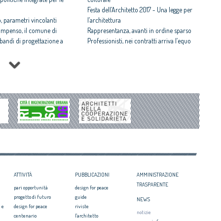
Festa dell’Architetto 2017 - Una legge per
 parametri vincolanti
l’architettura
ompenso, il comune di
Rappresentanza, avanti in ordine sparso
i bandi di progettazione a
Professionisti, nei contratti arriva l’equo
compenso
 rispettosa dello studio
Equo compenso allargato a tutti i
tti il Premio architetto
professionisti
Periferie, la nuova identità di 10 aree
Architetto italiano e
degradate
 2017
Architetti: 'Comune e Consiglio di Stato,
il CNAPPC ricorre alla
svilito interesse pubblico'
ei Diritti dell’Uomo
itetti, focus su
zazione e innovazione
ATTIVITÀ
PUBBLICAZIONI
AMMINISTRAZIONE
TRASPARENTE
pari opportunità
design for peace
progetto di futuro
guide
NEWS
 e
design for peace
riviste
notizie
centenario
l'architetto