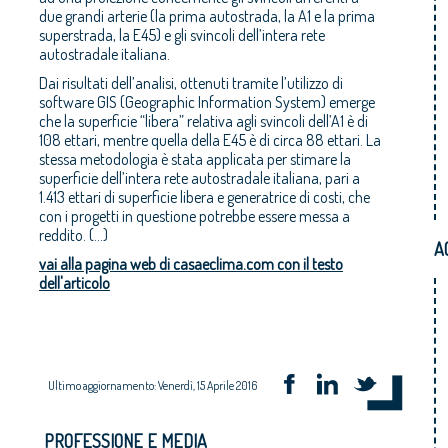
due grandi arterie (la prima autostrada, la A1 e la prima
superstrada, la E45) e gli svincoli dell’intera rete
autostradale italiana.
Dai risultati dell’analisi, ottenuti tramite l’utilizzo di
software GIS (Geographic Information System) emerge
che la superficie “libera” relativa agli svincoli dell’A1 è di
108 ettari, mentre quella della E45 è di circa 88 ettari. La
stessa metodologia è stata applicata per stimare la
superficie dell’intera rete autostradale italiana, pari a
1.413 ettari di superficie libera e generatrice di costi, che
con i progetti in questione potrebbe essere messa a
reddito. (...)
A
vai alla pagina web di casaeclima.com con il testo
dell'articolo
Ultimo aggiornamento: Venerdì, 15 Aprile 2016
PROFESSIONE E MEDIA