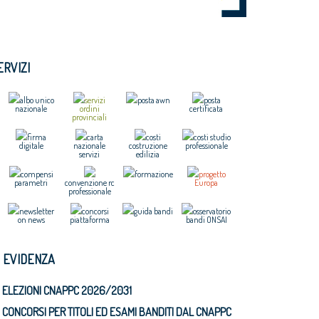
ERVIZI
albo unico
servizi
posta awn
posta
nazionale
ordini
certificata
provinciali
firma
carta
costi
costi studio
digitale
nazionale
costruzione
professionale
servizi
edilizia
compensi
formazione
progetto
parametri
convenzione rc
Europa
professionale
newsletter
concorsi
guida bandi
osservatorio
on news
piattaforma
bandi ONSAI
N EVIDENZA
ELEZIONI CNAPPC 2026/2031
CONCORSI PER TITOLI ED ESAMI BANDITI DAL CNAPPC