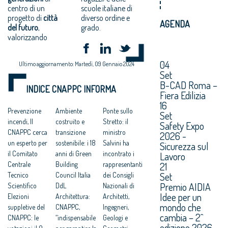
centro di un
scuole italiane di
progetto di
città
diverso ordine e
AGENDA
del futuro
,
grado.
valorizzando
04
Ultimo aggiornamento: Martedì, 09 Gennaio 2024
Set
B-CAD Roma –
INDICE CNAPPC INFORMA
Fiera Edilizia
16
Prevenzione
Ambiente
Ponte sullo
Set
incendi, Il
costruito e
Stretto: il
Safety Expo
CNAPPC cerca
transizione
ministro
2026 -
un esperto per
sostenibile: i 18
Salvini ha
Sicurezza sul
il Comitato
anni di Green
incontrato i
Lavoro
Centrale
Building
rappresentanti
21
Set
Tecnico
Council Italia
dei Consigli
Premio AIDIA
Scientifico
DdL
Nazionali di
Idee per un
Elezioni
Architettura:
Architetti,
mondo che
suppletive del
CNAPPC,
Ingegneri,
cambia – 2^
CNAPPC: le
“indispensabile
Geologi e
edizione 2026.