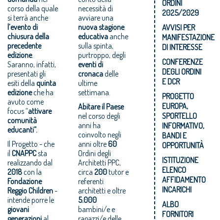
ORDINI
corso della quale
necessità di
2025/2029
si terrà anche
avviare una
l’evento di
nuova stagione
AVVISI PER
chiusura della
educativa
anche
MANIFESTAZIONE
precedente
sulla spinta,
DI INTERESSE
edizione
.
purtroppo, degli
CONFERENZE
Saranno, infatti,
eventi di
DEGLI ORDINI
presentati gli
cronaca
delle
E DCR
esiti della
quinta
ultime
edizione
che ha
settimana.
PROGETTO
avuto come
EUROPA,
Abitare il Paese
focus “
attivare
nel corso degli
SPORTELLO
comunità
anni ha
INFORMATIVO,
educanti”.
coinvolto negli
BANDI E
Il Progetto - che
anni oltre
60
OPPORTUNITÀ
il
CNAPPC
sta
Ordini degli
ISTITUZIONE
realizzando dal
Architetti PPC,
ELENCO
2018
con la
circa
200
tutor e
AFFIDAMENTO
Fondazione
referenti
INCARICHI
Reggio Children
-
architetti e oltre
intende porre le
5.000
ALBO
giovani
bambini/e e
FORNITORI
generazioni
al
ragazzi/e delle