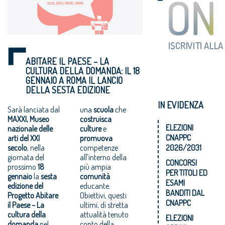
ABITARE IL PAESE – LA
CULTURA DELLA DOMANDA: IL 18
GENNAIO A ROMA IL LANCIO
DELLA SESTA EDIZIONE
IN EVIDENZA
Sarà lanciata dal
una
scuola
che
MAXXI, Museo
costruisca
ELEZIONI
nazionale delle
culture
e
CNAPPC
arti del XXI
promuova
secolo
, nella
competenze
2026/2031
giornata del
all’interno della
CONCORSI
prossimo
18
più ampia
PER TITOLI ED
gennaio
la
sesta
comunità
ESAMI
edizione del
educante.
BANDITI DAL
Progetto Abitare
Obiettivi, questi
CNAPPC
il Paese – La
ultimi, di stretta
cultura della
attualità tenuto
ELEZIONI
domanda
nel
conto della