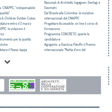
Nazionali di Architetti, Ingegneri, Geologi e
a: CNAPPC, “indispensabile
Geometri
qualità”
Dal Brasile alla Colombia: le iniziative
e & Children Golden Cubes
internazionali del CNAPPC
idature entro il 2 marzo
Progettare Accessibile: on line il corso di
PPC: le votazioni il
formazione
rzo
Programma CONCRETO: aperte le
strumento per la qualità
candidature
bliche
Agrigento: a Gianluca Peluffo il Premio
bitare il Paese: tappa
internazionale “Matita d’oro del
l Progetto ideato dal
Mediterraneo”
18
Concorsi di progettazione: al via il corso di
. La cultura della domanda:
formazione per Coordinatori
ava edizione
Architecture’s Value to Society: il CNAPPC
Sirica 2025: il CNAPPC e le
alla Conferenza internazionale organizzata
re dei giovani professionisti
dall’Ordine degli Architetti del Portogallo e
idrogeologico, calamità: è
dal CAE
Abitare il Paese: al via l’VIII edizione
 l’impegno degli Architetti
Festa dell’Architetto 2025: alcune
 il Consiglio degli Architetti
anticipazioni
Premio UIA 2030: candidature entro il 29