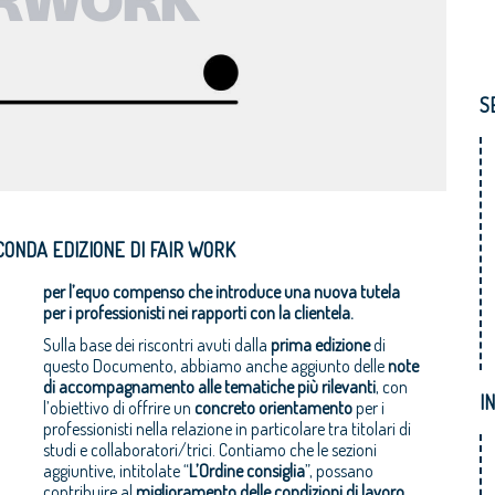
S
CONDA EDIZIONE DI FAIR WORK
per l’equo compenso che introduce una nuova tutela
per i professionisti nei rapporti con la clientela.
Sulla base dei riscontri avuti dalla
prima edizione
di
questo Documento, abbiamo anche aggiunto delle
note
di accompagnamento alle tematiche più rilevanti
, con
I
l’obiettivo di offrire un
concreto orientamento
per i
professionisti nella relazione in particolare tra titolari di
studi e collaboratori/trici. Contiamo che le sezioni
aggiuntive, intitolate “
L’Ordine consiglia
”, possano
contribuire al
miglioramento delle condizioni di lavoro