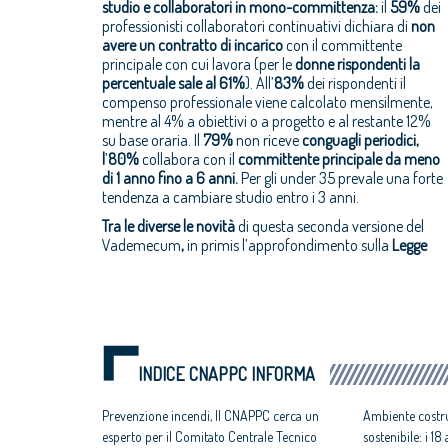
studio e collaboratori in mono-committenza:
il
59%
dei
professionisti collaboratori continuativi dichiara di
non
avere un contratto di incarico
con il committente
principale con cui lavora (per le
donne rispondenti la
percentuale sale al 61%
). All’
83%
dei rispondenti il
compenso professionale viene calcolato mensilmente,
mentre al 4% a obiettivi o a progetto e al restante 12%
su base oraria. Il
79%
non riceve
conguagli periodici,
l
’
80%
collabora con il
committente principale da meno
di 1 anno fino a 6 anni.
Per gli under 35 prevale una forte
tendenza a cambiare studio entro i 3 anni.
Tra le diverse le novità
di questa seconda versione del
Vademecum
,
in primis l’approfondimento sulla
Legge
INDICE CNAPPC INFORMA
Prevenzione incendi, Il CNAPPC cerca un
Ambiente costru
esperto per il Comitato Centrale Tecnico
sostenibile: i 1