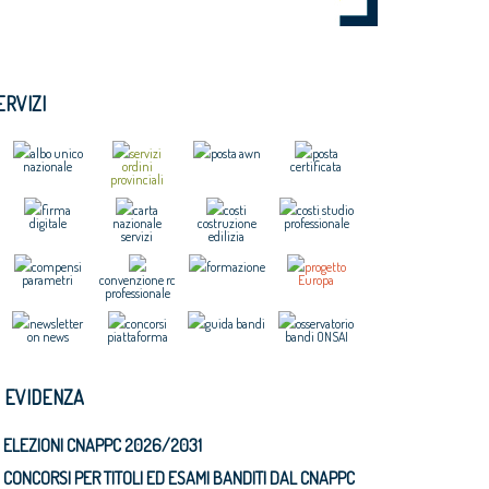
ERVIZI
albo unico
servizi
posta awn
posta
nazionale
ordini
certificata
provinciali
firma
carta
costi
costi studio
digitale
nazionale
costruzione
professionale
servizi
edilizia
compensi
formazione
progetto
parametri
convenzione rc
Europa
professionale
newsletter
concorsi
guida bandi
osservatorio
on news
piattaforma
bandi ONSAI
N EVIDENZA
ELEZIONI CNAPPC 2026/2031
CONCORSI PER TITOLI ED ESAMI BANDITI DAL CNAPPC