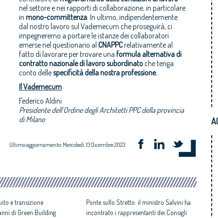
nel settore e nei rapporti di collaborazione, in particolare
in
mono-committenza
. In ultimo, indipendentemente
dal nostro lavoro sul Vademecum che proseguirà, ci
impegneremo a portare le istanze dei collaboratori
emerse nel questionario al
CNAPPC
relativamente al
fatto di lavorare per trovare una
formula alternativa di
contratto nazionale di lavoro subordinato
che tenga
conto delle
specificità della nostra professione.
Il Vademecum
Federico Aldini
Presidente dell’Ordine degli Architetti PPC della provincia
di Milano
A
Ultimo aggiornamento: Mercoledì, 13 Dicembre 2023
ito e transizione
Ponte sullo Stretto: il ministro Salvini ha
8 anni di Green Building
incontrato i rappresentanti dei Consigli