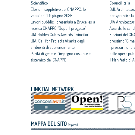
Scientifico
Council Italia
Elezioni suppletive del CNAPPC: le
DdL Architettur
votazioni il 9 giugno 2026
per garantire la 
Lavori pubblici: presentata a Bruxelles la
UIA Architectur
ricerca CNAPPC “Dopo il progetto”
Awards: le cand
UIA Golden Cubes Awards: i vincitori
Elezioni del CNA
UIA: Call for Projects Atlante degli
prossimo 16 ma
ambienti di apprendimento
I prezzari: uno 
Parità di genere: l’impegno costante e
delle opere pub
sistemico del CNAPPC
Il Manifesto di A
CNAPPC e PPAN Academy – Futureproof
fondamentale de
Cities: siglato Memorandum
CNAPPC nel 20
Progetto Think Tank: 2 FAD asincroni per
Abitare il Paese
la formazione
il focus dell’ott
LINK DAL NETWORK
Giornata della Libera Professione:
Premio Raffele 
l’intervento del CNAPPC
politiche a favo
Concorsi di progettazione: concluso il
Sisma, dissesto 
corso per Coordinatori di Concorsi di
tempo di agire
progettazione promosso dal CNAPPC
Esteri: continua
MAPPA DEL SITO
italiani nel CAE,
[espandi]
d’Europa