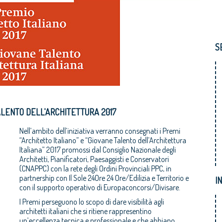
S
ALENTO DELL'ARCHITETTURA 2017
Nell’ambito dell’iniziativa verranno consegnati i Premi
“Architetto Italiano” e “Giovane Talento dell’Architettura
Italiana” 2017 promossi dal Consiglio Nazionale degli
Architetti, Pianificatori, Paesaggisti e Conservatori
(CNAPPC) con la rete degli Ordini Provinciali PPC, in
partnership con Il Sole 24Ore 24 Ore/Edilizia e Territorio e
I
con il supporto operativo di Europaconcorsi/Divisare.
I Premi perseguono lo scopo di dare visibilità agli
architetti italiani che si ritiene rappresentino
un’eccellenza tecnica e professionale e che abbiano