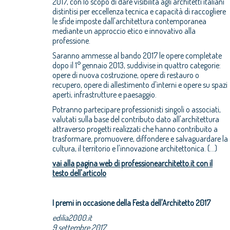
2017, con lo scopo di dare visibilità agli architetti italiani
distintisi per eccellenza tecnica e capacità di raccogliere
le sfide imposte dall'architettura contemporanea
mediante un approccio etico e innovativo alla
professione.
Saranno ammesse al bando 2017 le opere completate
dopo il 1° gennaio 2013, suddivise in quattro categorie:
opere di nuova costruzione, opere di restauro o
recupero, opere di allestimento d'interni e opere su spazi
aperti, infrastrutture e paesaggio.
Potranno partecipare professionisti singoli o associati,
valutati sulla base del contributo dato all'architettura
attraverso progetti realizzati che hanno contribuito a
trasformare, promuovere, diffondere e salvaguardare la
cultura, il territorio e l'innovazione architettonica. (...)
vai alla pagina web di professionearchitetto.it con il
testo dell'articolo
I premi in occasione della Festa dell'Architetto 2017
edilia2000.it
9
settembre 2017