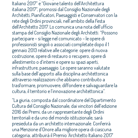
Italiano 2017” e “Giovane talento dell’Architettura
italiana 2017”, promossi dal Consiglio Nazionale degli
Architetti, Pianificatori, Paesaggisti e Conservatori con la
rete degli Ordini provinciali, nell’ambito della Festa
dell’Architetto 2017. Lo comunica una nota dell’ufficio
stampa del Consiglio Nazionale degli Architetti. “Possono
partecipare – si legge nel comunicato – le opere di
professionisti singoli o associati completate dopo il 1
gennaio 2013 relative alle categorie: opere di nuova
costruzione, opere di restauro o recupero, opere di
allestimento o d’interni e opere su spazi aperti,
infrastrutture, paesaggio. Le opere saranno valutate
sulla base dell’apporto alla disciplina architettonica
attraverso realizzazioni che abbiano contribuito a
trasformare, promuovere, diffondere e salvaguardare la
cultura, il territorio e l’innovazione architettonica”.
“La giuria, composta dal coordinatore del Dipartimento
Cultura del Consiglio Nazionale, dai vincitori dell’edizione
2016 dei Premi, da un rappresentante degli Ordini
territoriali e da uno del mondo istituzionale, sarà
presieduta da un architetto internazionale. Conferirà
una Menzione d’Onore alla migliore opera di ciascuna
categoria; attribuirà il Premio ‘Architetto Italiano 2017’