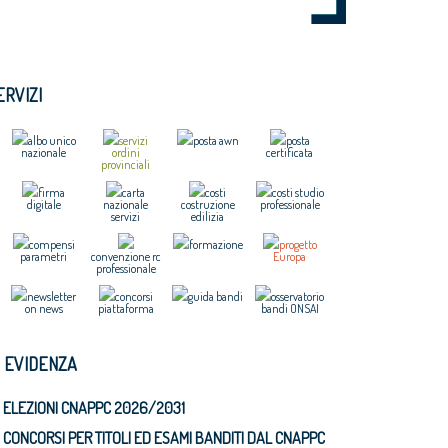
ERVIZI
albo unico
servizi
posta awn
posta
nazionale
ordini
certificata
provinciali
firma
carta
costi
costi studio
digitale
nazionale
costruzione
professionale
servizi
edilizia
compensi
formazione
progetto
parametri
convenzione rc
Europa
professionale
newsletter
concorsi
guida bandi
osservatorio
on news
piattaforma
bandi ONSAI
N EVIDENZA
ELEZIONI CNAPPC 2026/2031
CONCORSI PER TITOLI ED ESAMI BANDITI DAL CNAPPC