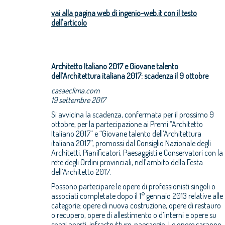
vai alla pagina web di ingenio-web.it con il testo
dell'articolo
Architetto Italiano 2017 e Giovane talento
dell’Architettura italiana 2017: scadenza il 9 ottobre
casaeclima.com
19 settembre 2017
Si avvicina la scadenza, confermata per il prossimo 9
ottobre, per la partecipazione ai Premi “Architetto
Italiano 2017” e “Giovane talento dell’Architettura
italiana 2017”, promossi dal Consiglio Nazionale degli
Architetti, Pianificatori, Paesaggisti e Conservatori con la
rete degli Ordini provinciali, nell’ambito della Festa
dell’Architetto 2017.
Possono partecipare le opere di professionisti singoli o
associati completate dopo il 1° gennaio 2013 relative alle
categorie: opere di nuova costruzione, opere di restauro
o recupero, opere di allestimento o d’interni e opere su
spazi aperti, infrastrutture, paesaggio. Le opere saranno