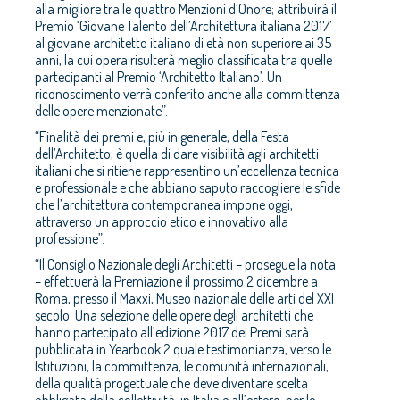
alla migliore tra le quattro Menzioni d’Onore; attribuirà il
Premio ‘Giovane Talento dell’Architettura italiana 2017’
al giovane architetto italiano di età non superiore ai 35
anni, la cui opera risulterà meglio classificata tra quelle
partecipanti al Premio ‘Architetto Italiano’. Un
riconoscimento verrà conferito anche alla committenza
delle opere menzionate”.
“Finalità dei premi e, più in generale, della Festa
dell’Architetto, è quella di dare visibilità agli architetti
italiani che si ritiene rappresentino un’eccellenza tecnica
e professionale e che abbiano saputo raccogliere le sfide
che l’architettura contemporanea impone oggi,
attraverso un approccio etico e innovativo alla
professione”.
“Il Consiglio Nazionale degli Architetti – prosegue la nota
– effettuerà la Premiazione il prossimo 2 dicembre a
Roma, presso il Maxxi, Museo nazionale delle arti del XXI
secolo. Una selezione delle opere degli architetti che
hanno partecipato all’edizione 2017 dei Premi sarà
pubblicata in Yearbook 2 quale testimonianza, verso le
Istituzioni, la committenza, le comunità internazionali,
della qualità progettuale che deve diventare scelta