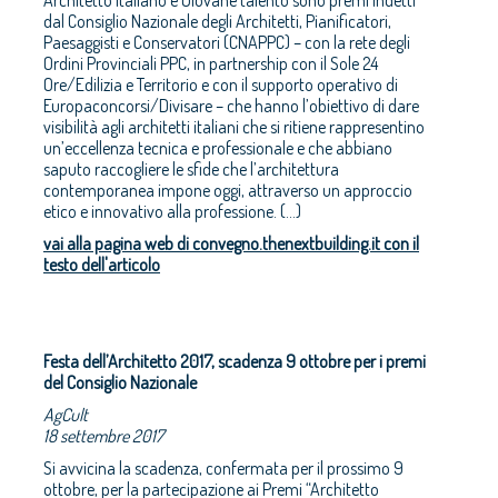
Architetto Italiano e Giovane talento sono premi indetti
dal Consiglio Nazionale degli Architetti, Pianificatori,
Paesaggisti e Conservatori (CNAPPC) – con la rete degli
Ordini Provinciali PPC, in partnership con il Sole 24
Ore/Edilizia e Territorio e con il supporto operativo di
Europaconcorsi/Divisare – che hanno l’obiettivo di dare
visibilità agli architetti italiani che si ritiene rappresentino
un’eccellenza tecnica e professionale e che abbiano
saputo raccogliere le sfide che l’architettura
contemporanea impone oggi, attraverso un approccio
etico e innovativo alla professione. (...)
vai alla pagina web di convegno.thenextbuilding.it con il
testo dell'articolo
Festa dell’Architetto 2017, scadenza 9 ottobre per i premi
del Consiglio Nazionale
AgCult
18 settembre 2017
Si avvicina la scadenza, confermata per il prossimo 9
ottobre, per la partecipazione ai Premi “Architetto