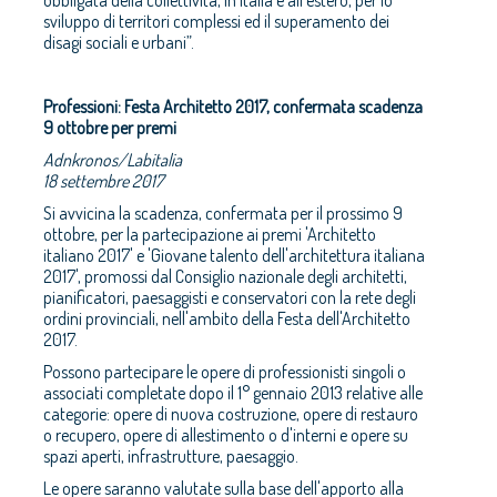
obbligata della collettività, in Italia e all’estero, per lo
sviluppo di territori complessi ed il superamento dei
disagi sociali e urbani”.
Professioni: Festa Architetto 2017, confermata scadenza
9 ottobre per premi
Adnkronos/Labitalia
18 settembre 2017
Si avvicina la scadenza, confermata per il prossimo 9
ottobre, per la partecipazione ai premi 'Architetto
italiano 2017' e 'Giovane talento dell'architettura italiana
2017', promossi dal Consiglio nazionale degli architetti,
pianificatori, paesaggisti e conservatori con la rete degli
ordini provinciali, nell'ambito della Festa dell'Architetto
2017.
Possono partecipare le opere di professionisti singoli o
associati completate dopo il 1° gennaio 2013 relative alle
categorie: opere di nuova costruzione, opere di restauro
o recupero, opere di allestimento o d'interni e opere su
spazi aperti, infrastrutture, paesaggio.
Le opere saranno valutate sulla base dell'apporto alla