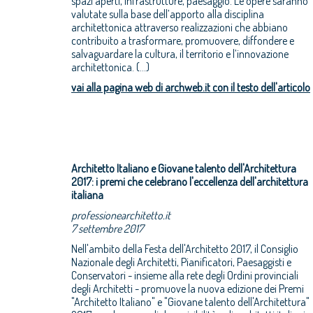
spazi aperti, infrastrutture, paesaggio. Le opere saranno
valutate sulla base dell’apporto alla disciplina
architettonica attraverso realizzazioni che abbiano
contribuito a trasformare, promuovere, diffondere e
salvaguardare la cultura, il territorio e l’innovazione
architettonica. (...)
vai alla pagina web di archweb.it con il testo dell'articolo
Architetto Italiano e Giovane talento dell'Architettura
2017: i premi che celebrano l'eccellenza dell'architettura
italiana
professionearchitetto.it
7 settembre 2017
Nell'ambito della Festa dell'Architetto 2017, il Consiglio
Nazionale degli Architetti, Pianificatori, Paesaggisti e
Conservatori - insieme alla rete degli Ordini provinciali
degli Architetti - promuove la nuova edizione dei Premi
"Architetto Italiano" e "Giovane talento dell'Architettura"