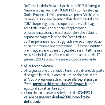
Nell’ambito della Festa dell’Architetto 2017, il Consiglio
Nazionale degli Architetti (CNAPPC) - con la rete degli
Ordini Provinciali PPC - promuove i premi “Architetto
Italiano” e “Giovane Talento dell’Architettura Italiana”
2017 che perseguono lo scopo di dare visibilità agli
architetti italiani che si ritiene rappresentino
un’eccellenza tecnica e professionale e che abbiano
saputo raccogliere le sfide che l’architettura
contemporanea impone oggi, attraverso un approccio
etico e innovativo alla professione. (...)Le candidature ai
premi riguardano opere progettate da architetti italiani
realizzate in Italia o all’estero, ultimate a partire dal 1°
gennaio 2013 e possono essere proposte mediante:
a). autocandidatura;
b). segnalazione di candidati (anche più di uno) da parte
di soggetti laureati in architettura, anche non iscritti
all’Albo professionale (trasmesse alla Segreteria dei
Premi
premioarchitettoitaliano2017@awn.it
dal 2
agosto al 25 settembre 2017);
c). un elenco di advisor selezionati dal CNAPPC. (...)
vai alla pagina web di edilia2000.it con il testo
dell'articolo