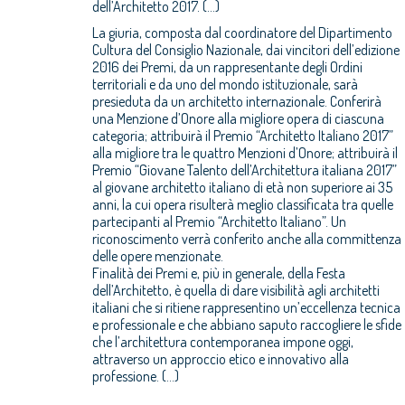
dell’Architetto 2017. (...)
La giuria, composta dal coordinatore del Dipartimento
Cultura del Consiglio Nazionale, dai vincitori dell’edizione
2016 dei Premi, da un rappresentante degli Ordini
territoriali e da uno del mondo istituzionale, sarà
presieduta da un architetto internazionale. Conferirà
una Menzione d’Onore alla migliore opera di ciascuna
categoria; attribuirà il Premio “Architetto Italiano 2017”
alla migliore tra le quattro Menzioni d’Onore; attribuirà il
Premio “Giovane Talento dell’Architettura italiana 2017”
al giovane architetto italiano di età non superiore ai 35
anni, la cui opera risulterà meglio classificata tra quelle
partecipanti al Premio “Architetto Italiano”. Un
riconoscimento verrà conferito anche alla committenza
delle opere menzionate.
Finalità dei Premi e, più in generale, della Festa
dell’Architetto, è quella di dare visibilità agli architetti
italiani che si ritiene rappresentino un’eccellenza tecnica
e professionale e che abbiano saputo raccogliere le sfide
che l’architettura contemporanea impone oggi,
attraverso un approccio etico e innovativo alla
professione. (...)