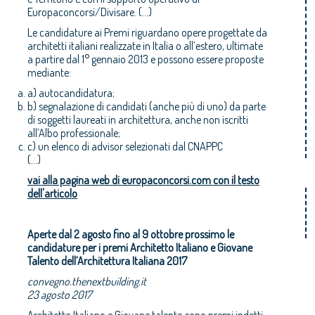
Europaconcorsi/Divisare. (...)
Le candidature ai Premi riguardano opere progettate da
architetti italiani realizzate in Italia o all’estero, ultimate
a partire dal 1° gennaio 2013 e possono essere proposte
mediante:
a) autocandidatura;
b) segnalazione di candidati (anche più di uno) da parte
di soggetti laureati in architettura, anche non iscritti
all’Albo professionale;
c) un elenco di advisor selezionati dal CNAPPC
(...)
vai alla pagina web di europaconcorsi.com con il testo
dell'articolo
Aperte dal 2 agosto fino al 9 ottobre prossimo le
candidature per i premi Architetto Italiano e Giovane
Talento dell’Architettura Italiana 2017
convegno.thenextbuilding.it
23 agosto 2017