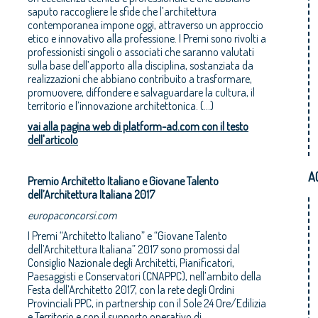
saputo raccogliere le sfide che l’architettura
contemporanea impone oggi, attraverso un approccio
etico e innovativo alla professione. I Premi sono rivolti a
professionisti singoli o associati che saranno valutati
sulla base dell’apporto alla disciplina, sostanziata da
realizzazioni che abbiano contribuito a trasformare,
promuovere, diffondere e salvaguardare la cultura, il
territorio e l’innovazione architettonica. (...)
vai alla pagina web di platform-ad.com con il testo
dell'articolo
A
Premio Architetto Italiano e Giovane Talento
dell’Architettura Italiana 2017
europaconcorsi.com
I Premi “Architetto Italiano” e “Giovane Talento
dell’Architettura Italiana” 2017 sono promossi dal
Consiglio Nazionale degli Architetti, Pianificatori,
Paesaggisti e Conservatori (CNAPPC), nell’ambito della
Festa dell’Architetto 2017, con la rete degli Ordini
Provinciali PPC, in partnership con il Sole 24 Ore/Edilizia
e Territorio e con il supporto operativo di