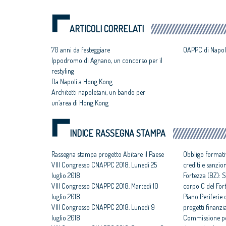
ARTICOLI CORRELATI
70 anni da festeggiare
OAPPC di Napol
Ippodromo di Agnano, un concorso per il
restyling
Da Napoli a Hong Kong
Architetti napoletani, un bando per
un’area di Hong Kong
INDICE RASSEGNA STAMPA
Rassegna stampa progetto Abitare il Paese
Obbligo formati
VIII Congresso CNAPPC 2018. Lunedì 25
crediti e sanzio
luglio 2018
Fortezza (BZ): S
VIII Congresso CNAPPC 2018. Martedì 10
corpo C del For
luglio 2018
Piano Periferie o
VIII Congresso CNAPPC 2018. Lunedì 9
progetti finanzia
luglio 2018
Commissione per