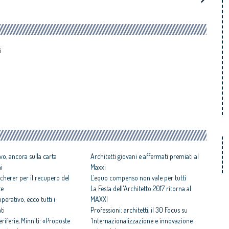
i
vo, ancora sulla carta
Architetti giovani e affermati premiati al
ni
Maxxi
cherer per il recupero del
L’equo compenso non vale per tutti
te
La Festa dell'Architetto 2017 ritorna al
perativo, ecco tutti i
MAXXI
ti
Professioni: architetti, il 30 Focus su
iferie, Minniti: «Proposte
'Internazionalizzazione e innovazione