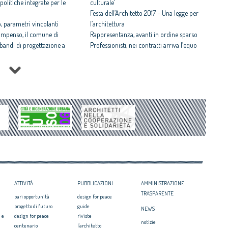
politiche integrate per le
culturale'
Festa dell’Architetto 2017 - Una legge per
 parametri vincolanti
l’architettura
ompenso, il comune di
Rappresentanza, avanti in ordine sparso
i bandi di progettazione a
Professionisti, nei contratti arriva l’equo
compenso
 rispettosa dello studio
Equo compenso allargato a tutti i
tti il Premio architetto
professionisti
Periferie, la nuova identità di 10 aree
Architetto italiano e
degradate
 2017
Architetti: 'Comune e Consiglio di Stato,
il CNAPPC ricorre alla
svilito interesse pubblico'
ei Diritti dell’Uomo
itetti, focus su
zazione e innovazione
ATTIVITÀ
PUBBLICAZIONI
AMMINISTRAZIONE
TRASPARENTE
pari opportunità
design for peace
progetto di futuro
guide
NEWS
 e
design for peace
riviste
notizie
centenario
l'architetto