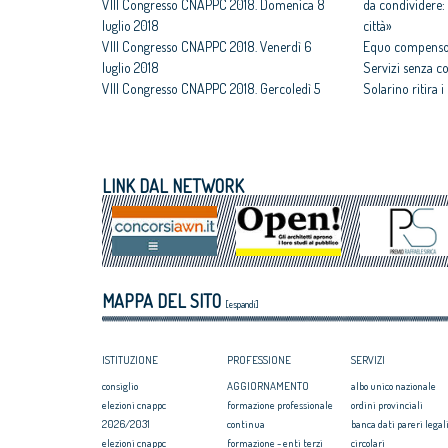
VIII Congresso CNAPPC 2018. Domenica 8
da condividere: 
luglio 2018
città»
VIII Congresso CNAPPC 2018. Venerdì 6
Equo compenso,
luglio 2018
Servizi senza c
VIII Congresso CNAPPC 2018. Gercoledì 5
Solarino ritira 
luglio 2018
un euro
VIII Congresso CNAPPC 2018. Mercoledì 4
All'architettura
luglio 2018
caravatti_carava
VIII Congresso CNAPPC 2018. Lunedì 2
italiano
LINK DAL NETWORK
luglio 2018
Assegnati premi 
VIII Congresso CNAPPC 2018. Domenica 1
Giovane talento
luglio 2018
Equo compenso, 
Corte Europea d
Professioni: arch
MAPPA DEL SITO
internazionaliz
[espandi]
ISTITUZIONE
PROFESSIONE
SERVIZI
consiglio
AGGIORNAMENTO
albo unico nazionale
elezioni cnappc
formazione professionale
ordini provinciali
2026/2031
continua
banca dati pareri legali
elezioni cnappc
formazione - enti terzi
circolari