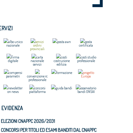
ERVIZI
albo unico
servizi
posta awn
posta
nazionale
ordini
certificata
provinciali
firma
carta
costi
costi studio
digitale
nazionale
costruzione
professionale
servizi
edilizia
compensi
formazione
progetto
parametri
convenzione rc
Europa
professionale
newsletter
concorsi
guida bandi
osservatorio
on news
piattaforma
bandi ONSAI
N EVIDENZA
ELEZIONI CNAPPC 2026/2031
CONCORSI PER TITOLI ED ESAMI BANDITI DAL CNAPPC