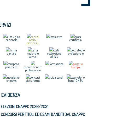
ERVIZI
albo unico
servizi
posta awn
posta
nazionale
ordini
certificata
provinciali
firma
carta
costi
costi studio
digitale
nazionale
costruzione
professionale
servizi
edilizia
compensi
formazione
progetto
parametri
convenzione rc
Europa
professionale
newsletter
concorsi
guida bandi
osservatorio
on news
piattaforma
bandi ONSAI
N EVIDENZA
ELEZIONI CNAPPC 2026/2031
CONCORSI PER TITOLI ED ESAMI BANDITI DAL CNAPPC