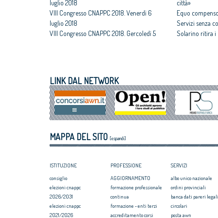
luglio 2018
città»
VIII Congresso CNAPPC 2018. Venerdì 6
Equo compenso,
luglio 2018
Servizi senza c
VIII Congresso CNAPPC 2018. Gercoledì 5
Solarino ritira 
luglio 2018
un euro
VIII Congresso CNAPPC 2018. Mercoledì 4
All'architettura
luglio 2018
caravatti_carava
VIII Congresso CNAPPC 2018. Lunedì 2
italiano
LINK DAL NETWORK
luglio 2018
Assegnati premi 
VIII Congresso CNAPPC 2018. Domenica 1
Giovane talento
luglio 2018
Equo compenso, 
Corte Europea d
Professioni: arch
MAPPA DEL SITO
internazionaliz
[espandi]
ISTITUZIONE
PROFESSIONE
SERVIZI
consiglio
AGGIORNAMENTO
albo unico nazionale
elezioni cnappc
formazione professionale
ordini provinciali
2026/2031
continua
banca dati pareri legali
elezioni cnappc
formazione - enti terzi
circolari
2021/2026
accreditamento corsi
posta awn