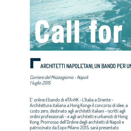
ARCHITETTI NAPOLETANI, UN BANDO PER U
Corriere del Mezzogiorno - Napoli
1 luglio 2015
E’ online il bando di «ITA>HK - L’Italia a Oriente -
dell’Expo «nutrire il pianeta, energia per la vita»
Architettura italiana a Hong Kong» il concorso di idee, a
proponendo idee su come una nuova città sostenibile
costo zero, destinato agli architetti italiani - iscritti agli
ordini professionali - e agli architetti e urbanisti di Hong
Kong. Promosso dell’Ordine degli architetti di Napoli e
patrocinato da Expo Milano 2015, sarà presentato