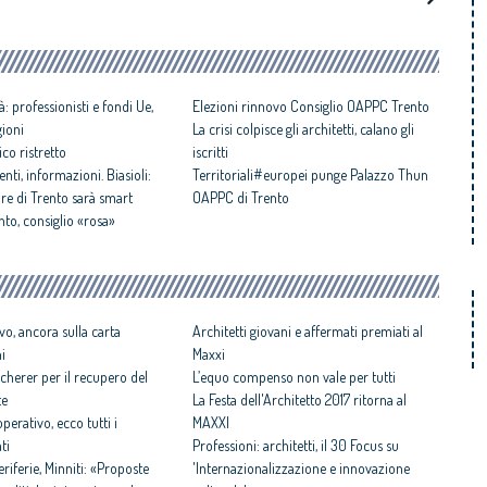
à: professionisti e fondi Ue,
Elezioni rinnovo Consiglio OAPPC Trento
gioni
La crisi colpisce gli architetti, calano gli
co ristretto
iscritti
genti, informazioni. Biasioli:
Territoriali#europei punge Palazzo Thun
ore di Trento sarà smart
OAPPC di Trento
ento, consiglio «rosa»
vo, ancora sulla carta
Architetti giovani e affermati premiati al
ni
Maxxi
cherer per il recupero del
L’equo compenso non vale per tutti
te
La Festa dell'Architetto 2017 ritorna al
perativo, ecco tutti i
MAXXI
ti
Professioni: architetti, il 30 Focus su
iferie, Minniti: «Proposte
'Internazionalizzazione e innovazione