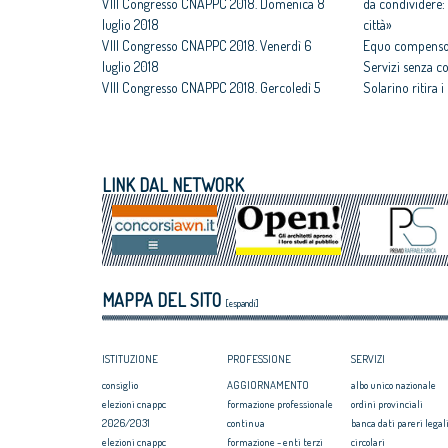
VIII Congresso CNAPPC 2018. Domenica 8
da condividere: 
luglio 2018
città»
VIII Congresso CNAPPC 2018. Venerdì 6
Equo compenso,
luglio 2018
Servizi senza c
VIII Congresso CNAPPC 2018. Gercoledì 5
Solarino ritira 
luglio 2018
un euro
VIII Congresso CNAPPC 2018. Mercoledì 4
All'architettura
luglio 2018
caravatti_carava
VIII Congresso CNAPPC 2018. Lunedì 2
italiano
LINK DAL NETWORK
luglio 2018
Assegnati premi 
VIII Congresso CNAPPC 2018. Domenica 1
Giovane talento
luglio 2018
Equo compenso, 
Corte Europea d
Professioni: arch
MAPPA DEL SITO
internazionaliz
[espandi]
ISTITUZIONE
PROFESSIONE
SERVIZI
consiglio
AGGIORNAMENTO
albo unico nazionale
elezioni cnappc
formazione professionale
ordini provinciali
2026/2031
continua
banca dati pareri legali
elezioni cnappc
formazione - enti terzi
circolari