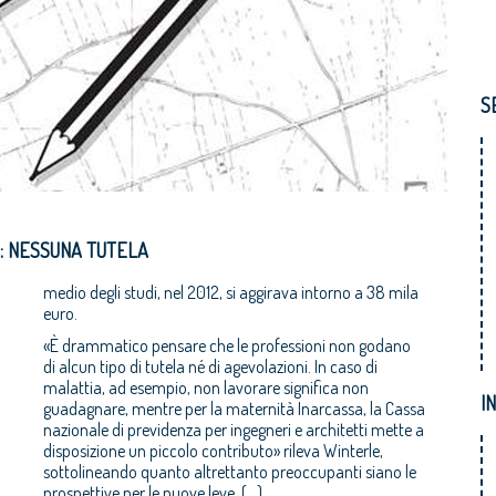
S
E: NESSUNA TUTELA
medio degli studi, nel 2012, si aggirava intorno a 38 mila
euro.
«È drammatico pensare che le professioni non godano
di alcun tipo di tutela né di agevolazioni. In caso di
malattia, ad esempio, non lavorare significa non
I
guadagnare, mentre per la maternità Inarcassa, la Cassa
nazionale di previdenza per ingegneri e architetti mette a
disposizione un piccolo contributo» rileva Winterle,
sottolineando quanto altrettanto preoccupanti siano le
prospettive per le nuove leve. (…)