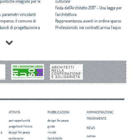
politiche integrate per le
culturale'
Festa dell’Architetto 2017 - Una legge per
 parametri vincolanti
l’architettura
ompenso, il comune di
Rappresentanza, avanti in ordine sparso
i bandi di progettazione a
Professionisti, nei contratti arriva l’equo
compenso
 rispettosa dello studio
Equo compenso allargato a tutti i
tti il Premio architetto
professionisti
Periferie, la nuova identità di 10 aree
Architetto italiano e
degradate
 2017
Architetti: 'Comune e Consiglio di Stato,
il CNAPPC ricorre alla
svilito interesse pubblico'
ei Diritti dell’Uomo
itetti, focus su
zazione e innovazione
ATTIVITÀ
PUBBLICAZIONI
AMMINISTRAZIONE
TRASPARENTE
pari opportunità
design for peace
progetto di futuro
guide
NEWS
 e
design for peace
riviste
notizie
centenario
l'architetto