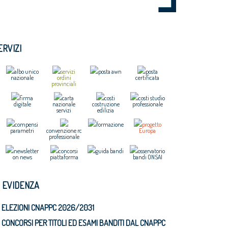
ERVIZI
albo unico
servizi
posta awn
posta
nazionale
ordini
certificata
provinciali
firma
carta
costi
costi studio
digitale
nazionale
costruzione
professionale
servizi
edilizia
compensi
formazione
progetto
parametri
convenzione rc
Europa
professionale
newsletter
concorsi
guida bandi
osservatorio
on news
piattaforma
bandi ONSAI
N EVIDENZA
ELEZIONI CNAPPC 2026/2031
CONCORSI PER TITOLI ED ESAMI BANDITI DAL CNAPPC