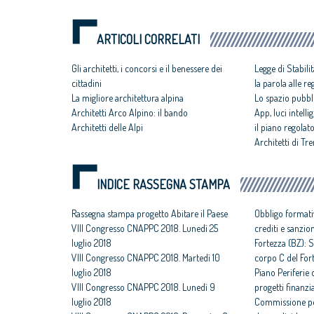
ARTICOLI CORRELATI
Gli architetti, i concorsi e il benessere dei
Legge di Stabilit
cittadini
la parola alle re
La migliore architettura alpina
Lo spazio pubbli
Architetti Arco Alpino: il bando
App, luci intelli
Architetti delle Alpi
il piano regolat
Architetti di Tr
INDICE RASSEGNA STAMPA
Rassegna stampa progetto Abitare il Paese
Obbligo formati
VIII Congresso CNAPPC 2018. Lunedì 25
crediti e sanzio
luglio 2018
Fortezza (BZ): S
VIII Congresso CNAPPC 2018. Martedì 10
corpo C del For
luglio 2018
Piano Periferie o
VIII Congresso CNAPPC 2018. Lunedì 9
progetti finanzia
luglio 2018
Commissione per