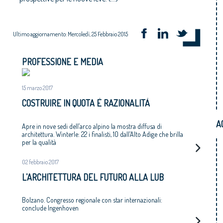
Ultimo aggiornamento: Mercoledì, 25 Febbraio 2015
PROFESSIONE E MEDIA
15 marzo 2017
COSTRUIRE IN QUOTA È RAZIONALITÀ
A
Apre in nove sedi dell’arco alpino la mostra diffusa di
architettura. Winterle: 22 i finalisti, 10 dall’Alto Adige che brilla
per la qualità
02 febbraio 2017
L’ARCHITETTURA DEL FUTURO ALLA LUB
Bolzano. Congresso regionale con star internazionali:
conclude Ingenhoven