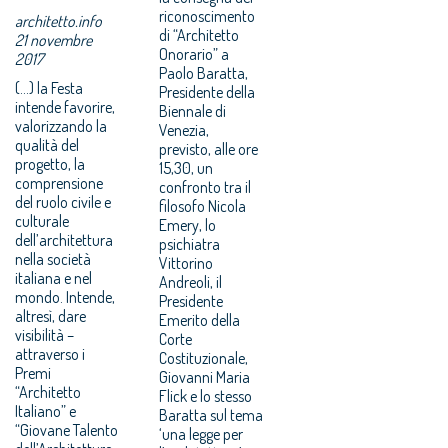
riconoscimento
architetto.info
di “Architetto
21 novembre
Onorario” a
2017
Paolo Baratta,
(...) la Festa
Presidente della
intende favorire,
Biennale di
valorizzando la
Venezia,
qualità del
previsto, alle ore
progetto, la
15,30, un
comprensione
confronto tra il
del ruolo civile e
filosofo Nicola
culturale
Emery, lo
dell’architettura
psichiatra
nella società
Vittorino
italiana e nel
Andreoli, il
mondo. Intende,
Presidente
altresì, dare
Emerito della
visibilità –
Corte
attraverso i
Costituzionale,
Premi
Giovanni Maria
“Architetto
Flick e lo stesso
Italiano” e
Baratta sul tema
“Giovane Talento
‘una legge per