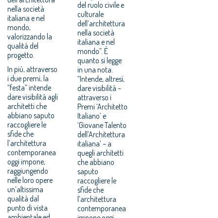
del ruolo civile e
nella società
culturale
italiana e nel
dell’architettura
mondo,
nella società
valorizzando la
italiana e nel
qualità del
mondo”. È
progetto.
quanto si legge
In più, attraverso
in una nota.
i due premi, la
“Intende, altresì,
“festa” intende
dare visibilità –
dare visibilità agli
attraverso i
architetti che
Premi ‘Architetto
abbiano saputo
Italiano’ e
raccogliere le
‘Giovane Talento
sfide che
dell’Architettura
l’architettura
italiana’ – a
contemporanea
quegli architetti
oggi impone,
che abbiano
raggiungendo
saputo
nelle loro opere
raccogliere le
un’altissima
sfide che
qualità dal
l’architettura
punto di vista
contemporanea
ambientale ed
impone oggi