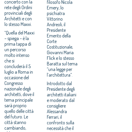
concerto con la
filosofo Nicola
rete degli Ordini
Emery, lo
provinciali degli
psichiatra
Architetti e con
Vittorino
lo stesso Maxxi.
Andreoli, il
Presidente
“Quella del Maxxi
Emerito della
– spiega – è la
Corte
prima tappa di
Costituzionale,
un percorso
Giovanni Maria
molto intenso
Flick e lo stesso
che si
Baratta sul tema
concluderà il 5
“una legge per
luglio a Roma in
l’architettura”.
occasione del
Congresso
Introdotto dal
nazionale degli
Presidente degli
architetti, dove il
architetti italiani
tema principale
e moderato dal
sarà proprio
consigliere
quello delle città
Alessandra
del futuro. Le
Ferrari, il
città stanno
confronto sulla
cambiando,
necessità che il