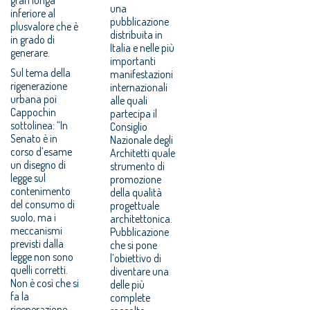
una
inferiore al
pubblicazione
plusvalore che è
distribuita in
in grado di
Italia e nelle più
generare.
importanti
Sul tema della
manifestazioni
rigenerazione
internazionali
urbana poi
alle quali
Cappochin
partecipa il
sottolinea: “In
Consiglio
Senato è in
Nazionale degli
corso d’esame
Architetti quale
un disegno di
strumento di
legge sul
promozione
contenimento
della qualità
del consumo di
progettuale
suolo, ma i
architettonica.
meccanismi
Pubblicazione
previsti dalla
che si pone
legge non sono
l’obiettivo di
quelli corretti.
diventare una
Non è così che si
delle più
fa la
complete
rigenerazione,