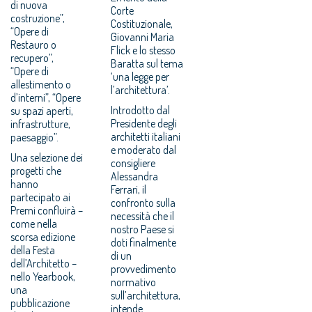
di nuova
Corte
costruzione”,
Costituzionale,
“Opere di
Giovanni Maria
Restauro o
Flick e lo stesso
recupero”,
Baratta sul tema
“Opere di
‘una legge per
allestimento o
l’architettura’.
d’interni”, “Opere
Introdotto dal
su spazi aperti,
Presidente degli
infrastrutture,
architetti italiani
paesaggio”.
e moderato dal
Una selezione dei
consigliere
progetti che
Alessandra
hanno
Ferrari, il
partecipato ai
confronto sulla
Premi confluirà –
necessità che il
come nella
nostro Paese si
scorsa edizione
doti finalmente
della Festa
di un
dell’Architetto –
provvedimento
nello Yearbook,
normativo
una
sull’architettura,
pubblicazione
intende