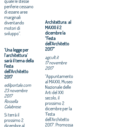
quale le stesse
periferie cessano
di essere aree
marginali
Architettura: al
diventando
MAXXI il 2
motori di
dicembre la
sviluppo”.
“Festa
dell’Architetto
2017”
‘Una legge per
l’architettura’
agcult.it
sarà il tema della
17 novembre
Festa
2017
dell’Architetto
“Appuntamento
2017
al MAXXI, Museo
edilportale.com
Nazionale delle
23 novembre
Arti del XXI
2017
secolo, il
Rossella
prossimo 2
Calabrese
dicembre per la
‘Festa
Si terrà il
dell’Architetto
prossimo 2
2017’. Promossa
dicembre al