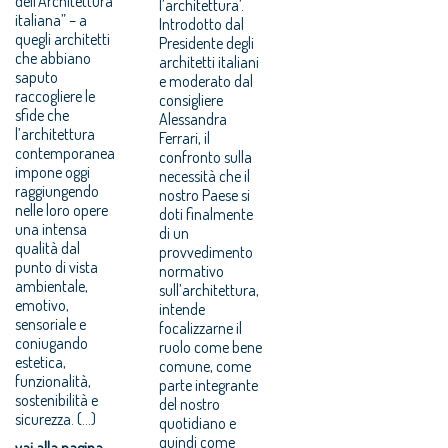
dell’Architettura
l’architettura’.
italiana” – a
Introdotto dal
quegli architetti
Presidente degli
che abbiano
architetti italiani
saputo
e moderato dal
raccogliere le
consigliere
sfide che
Alessandra
l’architettura
Ferrari, il
contemporanea
confronto sulla
impone oggi
necessità che il
raggiungendo
nostro Paese si
nelle loro opere
doti finalmente
una intensa
di un
qualità dal
provvedimento
punto di vista
normativo
ambientale,
sull’architettura,
emotivo,
intende
sensoriale e
focalizzarne il
coniugando
ruolo come bene
estetica,
comune, come
funzionalità,
parte integrante
sostenibilità e
del nostro
sicurezza. (...)
quotidiano e
quindi come
vai alla pagina