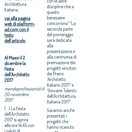
con le altre
Architettura
discipline che a
Italiana.
questo
benessere
vai alla pagina
concorrono”.“La
web di platform-
seconda parte
ad.com con il
del pomeriggio
testo
sarà dedicata
dell'articolo
alla
presentazione e
alla cerimonia di
Al Maxxi il 2
premiazione dei
dicembre la
progetti vincitori
Festa
dei Premi
dell'Architetto
‘Architetto
2017
Italiano 2017’ e
mondoprofessionisti.it
‘Giovane Talento
20 novembre
dell’Architettura
2017
Italiana 2017’.
(...) La Festa
Saranno anche
dell’Architetto
presentati i
2017 si aprirà
progetti che
alle ore 14,45 con
hanno ricevuto
i saluti di