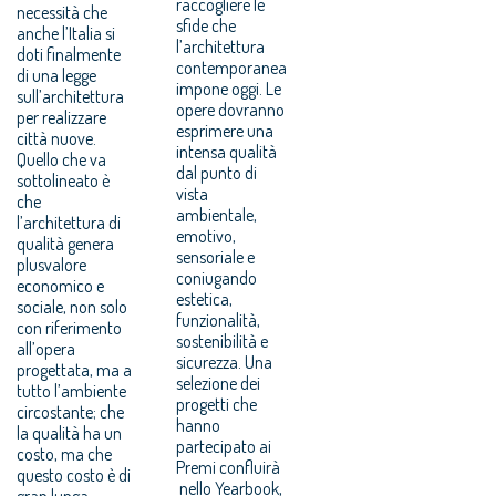
raccogliere le
necessità che
sfide che
anche l’Italia si
l’architettura
doti finalmente
contemporanea
di una legge
impone oggi. Le
sull’architettura
opere dovranno
per realizzare
esprimere una
città nuove.
intensa qualità
Quello che va
dal punto di
sottolineato è
vista
che
ambientale,
l’architettura di
emotivo,
qualità genera
sensoriale e
plusvalore
coniugando
economico e
estetica,
sociale, non solo
funzionalità,
con riferimento
sostenibilità e
all’opera
sicurezza. Una
progettata, ma a
selezione dei
tutto l’ambiente
progetti che
circostante; che
hanno
la qualità ha un
partecipato ai
costo, ma che
Premi confluirà
questo costo è di
nello Yearbook,
gran lunga