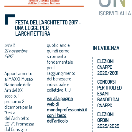
FESTA DELL’ARCHITETTO 2017 -
UNA LEGGE PER
L’ARCHITETTURA
arte.it
quotidiano e
IN EVIDENZA
21 novembre
quindi come
2017
strumento
ELEZIONI
fondamentale
CNAPPC
per il
raggiungimento
2026/2031
Appuntamento
del benessere
al MAXXI, Museo
CONCORSI
individuale e
Nazionale delle
PER TITOLI ED
collettivo. (...)
Arti del XXI
ESAMI
secolo, il
vai alla pagina
BANDITI DAL
prossimo 2
web di
CNAPPC
dicembre per la
mondoprofessionisti.it
“Festa
ELEZIONI
con il testo
dell’Architetto
ORDINI
dell'articolo
2017”. Promossa
2025/2029
dal Consiglio