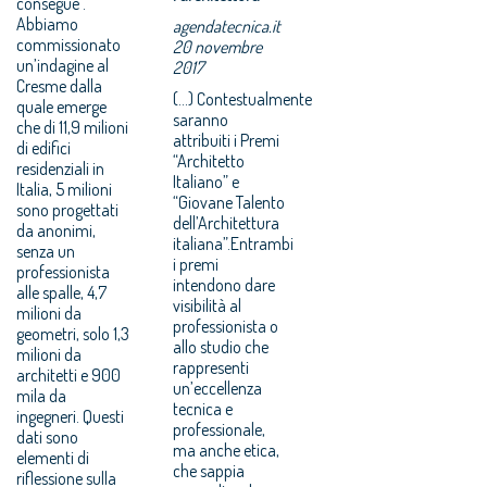
consegue .
Abbiamo
agendatecnica.it
commissionato
20 novembre
un’indagine al
2017
Cresme dalla
(...) Contestualmente
quale emerge
saranno
che di 11,9 milioni
attribuiti i Premi
di edifici
“Architetto
residenziali in
Italiano” e
Italia, 5 milioni
“Giovane Talento
sono progettati
dell’Architettura
da anonimi,
italiana”.Entrambi
senza un
i premi
professionista
intendono dare
alle spalle, 4,7
visibilità al
milioni da
professionista o
geometri, solo 1,3
allo studio che
milioni da
rappresenti
architetti e 900
un’eccellenza
mila da
tecnica e
ingegneri. Questi
professionale,
dati sono
ma anche etica,
elementi di
che sappia
riflessione sulla