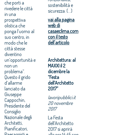
che porti a
sostenibilità e
rivedere le città
sicurezza. (...)
in una
vai alla pagina
prospettiva
web di
olistica che
casaeclima.com
ponga l’uomo al
con il testo
suo centro, in
dell'articolo
modo che le
città stesse
diventino
un’opportunità e
Architettura: al
non un
MAXXI il 2
problema”.
dicembre la
Questo il grido
“Festa
d’allarme
dell’Architetto
lanciato da
2017”
Giuseppe
lavoripubblici.it
Cappochin,
20 novembre
Presidente del
2017
Consiglio
Nazionale degli
La Festa
Architetti,
dell’Architetto
Pianificatori,
2017 si aprirà
Paesaggisti e
alle ore 14,45 con