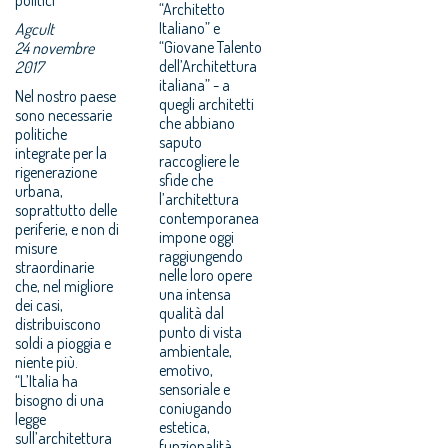
“Architetto
Italiano” e
Agcult
“Giovane Talento
24 novembre
dell’Architettura
2017
italiana” - a
Nel nostro paese
quegli architetti
sono necessarie
che abbiano
politiche
saputo
integrate per la
raccogliere le
rigenerazione
sfide che
urbana,
l’architettura
soprattutto delle
contemporanea
periferie, e non di
impone oggi
misure
raggiungendo
straordinarie
nelle loro opere
che, nel migliore
una intensa
dei casi,
qualità dal
distribuiscono
punto di vista
soldi a pioggia e
ambientale,
niente più.
emotivo,
“L’Italia ha
sensoriale e
bisogno di una
coniugando
legge
estetica,
sull’architettura
funzionalità,