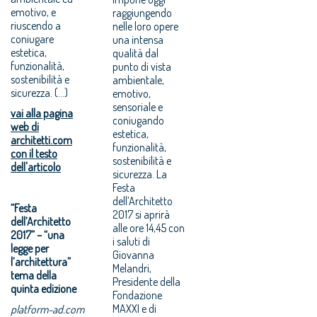
emotivo, e
raggiungendo
riuscendo a
nelle loro opere
coniugare
una intensa
estetica,
qualità dal
funzionalità,
punto di vista
sostenibilità e
ambientale,
sicurezza. (...)
emotivo,
sensoriale e
vai alla pagina
coniugando
web di
estetica,
architetti.com
funzionalità,
con il testo
sostenibilità e
dell'articolo
sicurezza. La
Festa
dell’Architetto
“Festa
2017 si aprirà
dell’Architetto
alle ore 14,45 con
2017” – “una
i saluti di
legge per
Giovanna
l’architettura”
Melandri,
tema della
Presidente della
quinta edizione
Fondazione
MAXXI e di
platform-ad.com