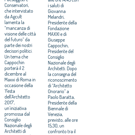
Conservatori,
i saluti di
che intervistato
Giovanna
da Agcult
Melandri,
lamenta la
Presidente della
“mancanza di
Fondazione
visione delle città
MAXXI e di
del futuro” da
Giuseppe
parte dei nostri
Cappochin,
decisori politici.
Presidente del
Un tema che
Consiglio
Cappochin
Nazionale degli
porterà il 2
Architetti. Dopo
dicembre al
la consegna del
Maxxi di Roma in
riconoscimento
occasione della
di “Architetto
‘Festa
Onorario” a
dell’Architetto
Paolo Baratta,
2017’,
Presidente della
un’iniziativa
Biennale di
promossa dal
Venezia,
Consiglio
previsto, alle ore
Nazionale degli
15,30, un
Architetti di
confronto tra il