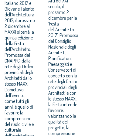
Arti del XXI
Italiano 2017 e
secolo, il
Giovane Talento
prossimo 2
dell’Architettura
dicembre per la
2017, il prossimo
‘Festa
2 dicembre al
dell’Architetto
MAXXI si terrà la
2017’. Promossa
quinta edizione
dal Consiglio
della Festa
Nazionale degli
dell’Architetto,
Architetti,
Promossa dal
Pianificatori,
CNAPPC, dalla
Paesaggisti e
rete degli Ordini
Conservatori di
provinciali degli
concerto con la
Architetti dallo
rete degli Ordini
stesso MAXXI.
provinciali degli
L’obiettivo
Architetti e con
dell’evento,
lo stesso MAXXI,
come tutti gli
la Festa intende
anni, è quello di
favorire,
favorire la
valorizzando la
comprensione
qualità del
del ruolo civile e
progetto, la
culturale
comprensione
dell’architettura