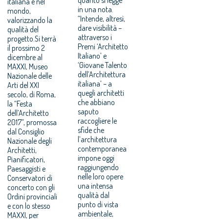
italiana e nel
in una nota.
mondo,
“Intende, altresì,
valorizzando la
dare visibilità –
qualità del
attraverso i
progetto.Si terrà
Premi ‘Architetto
il prossimo 2
Italiano’ e
dicembre al
‘Giovane Talento
MAXXI, Museo
dell’Architettura
Nazionale delle
italiana’ – a
Arti del XXI
quegli architetti
secolo, di Roma,
che abbiano
la “Festa
saputo
dell’Architetto
raccogliere le
2017”, promossa
sfide che
dal Consiglio
l’architettura
Nazionale degli
contemporanea
Architetti,
impone oggi
Pianificatori,
raggiungendo
Paesaggisti e
nelle loro opere
Conservatori di
una intensa
concerto con gli
qualità dal
Ordini provinciali
punto di vista
e con lo stesso
ambientale,
MAXXI, per