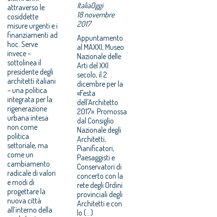
ItaliaOggi
attraverso le
18 novembre
cosiddette
2017
misure urgenti e i
finanziamenti ad
Appuntamento
hoc. Serve
al MAXXI, Museo
invece –
Nazionale delle
sottolinea il
Arti del XXI
presidente degli
secolo, il 2
architetti italiani
dicembre per la
– una politica
«Festa
integrata per la
dell'Architetto
rigenerazione
2017». Promossa
urbana intesa
dal Consiglio
non come
Nazionale degli
politica
Architetti,
settoriale, ma
Pianificatori,
come un
Paesaggisti e
cambiamento
Conservatori di
radicale di valori
concerto con la
e modi di
rete degli Ordini
progettare la
provinciali degli
nuova città
Architetti e con
all’interno della
lo (...)