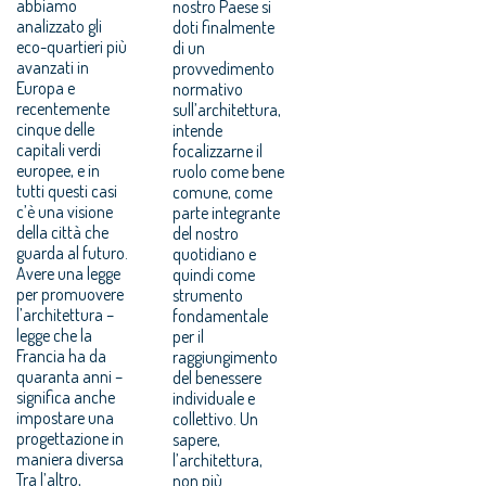
abbiamo
nostro Paese si
analizzato gli
doti finalmente
eco-quartieri più
di un
avanzati in
provvedimento
Europa e
normativo
recentemente
sull’architettura,
cinque delle
intende
capitali verdi
focalizzarne il
europee, e in
ruolo come bene
tutti questi casi
comune, come
c’è una visione
parte integrante
della città che
del nostro
guarda al futuro.
quotidiano e
Avere una legge
quindi come
per promuovere
strumento
l’architettura –
fondamentale
legge che la
per il
Francia ha da
raggiungimento
quaranta anni –
del benessere
significa anche
individuale e
impostare una
collettivo. Un
progettazione in
sapere,
maniera diversa
l’architettura,
Tra l’altro,
non più