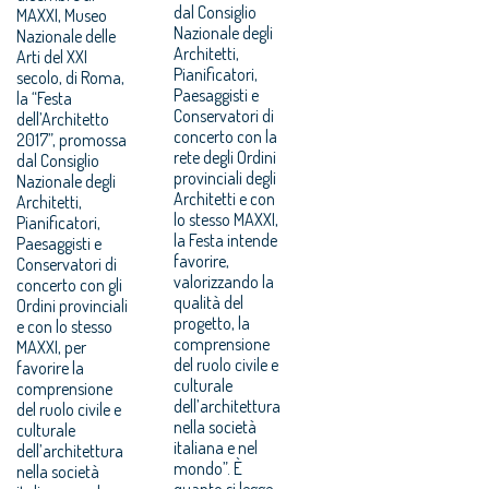
dal Consiglio
MAXXI, Museo
Nazionale degli
Nazionale delle
Architetti,
Arti del XXI
Pianificatori,
secolo, di Roma,
Paesaggisti e
la “Festa
Conservatori di
dell’Architetto
concerto con la
2017”, promossa
rete degli Ordini
dal Consiglio
provinciali degli
Nazionale degli
Architetti e con
Architetti,
lo stesso MAXXI,
Pianificatori,
la Festa intende
Paesaggisti e
favorire,
Conservatori di
valorizzando la
concerto con gli
qualità del
Ordini provinciali
progetto, la
e con lo stesso
comprensione
MAXXI, per
del ruolo civile e
favorire la
culturale
comprensione
dell’architettura
del ruolo civile e
nella società
culturale
italiana e nel
dell’architettura
mondo”. È
nella società
quanto si legge