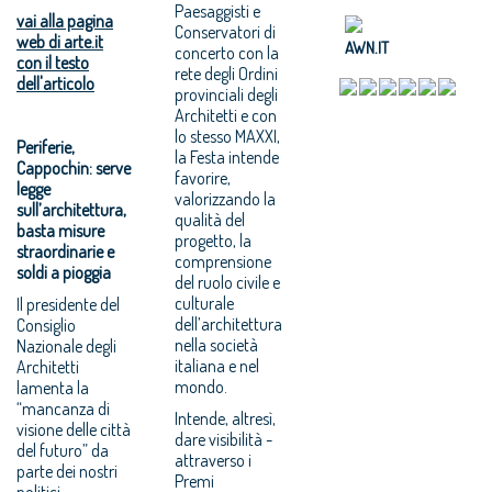
Paesaggisti e
vai alla pagina
Conservatori di
web di arte.it
AWN.IT
concerto con la
con il testo
rete degli Ordini
dell'articolo
provinciali degli
Architetti e con
lo stesso MAXXI,
Periferie,
la Festa intende
Cappochin: serve
favorire,
legge
valorizzando la
sull’architettura,
qualità del
basta misure
progetto, la
straordinarie e
comprensione
soldi a pioggia
del ruolo civile e
culturale
Il presidente del
dell’architettura
Consiglio
nella società
Nazionale degli
italiana e nel
Architetti
mondo.
lamenta la
“mancanza di
Intende, altresì,
visione delle città
dare visibilità -
del futuro” da
attraverso i
parte dei nostri
Premi
politici