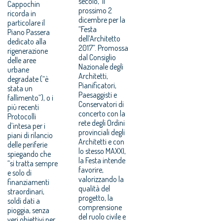
secolo, il
Cappochin
prossimo 2
ricorda in
dicembre per la
particolare il
“Festa
Piano Passera
dell’Architetto
dedicato alla
2017”. Promossa
rigenerazione
dal Consiglio
delle aree
Nazionale degli
urbane
Architetti,
degradate (“è
Pianificatori,
stata un
Paesaggisti e
fallimento”), o i
Conservatori di
più recenti
concerto con la
Protocolli
rete degli Ordini
d’intesa per i
provinciali degli
piani di rilancio
Architetti e con
delle periferie
lo stesso MAXXI,
spiegando che
la Festa intende
“si tratta sempre
favorire,
e solo di
valorizzando la
finanziamenti
qualità del
straordinari,
progetto, la
soldi dati a
comprensione
pioggia, senza
del ruolo civile e
veri obiettivi per