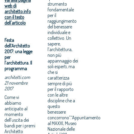
strumento
web di
fondamentale
architetto.info
per il
con il testo
raggiungimento
dell'articolo
del benessere
individuale e
collettivo. Un
Festa
sapere,
dell’Architetto
l’architettura,
2017: una legge
non più
per
appannaggio dei
l’architettura. Il
soli esperti, ma
programma
che si
architetti.com
caratterizza
21 novembre
sempre di più
2017
per il rapporto
con le altre
Come vi
discipline che a
abbiamo
questo
anticipato al
benessere
momento
concorrono”.“Appuntamento
dell’uscita dei
al MAXXI, Museo
bandi per i premi
Nazionale delle
Architetto