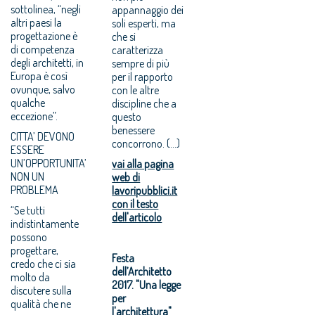
sottolinea, “negli
appannaggio dei
altri paesi la
soli esperti, ma
progettazione è
che si
di competenza
caratterizza
degli architetti, in
sempre di più
Europa è così
per il rapporto
ovunque, salvo
con le altre
qualche
discipline che a
eccezione”.
questo
benessere
CITTA’ DEVONO
concorrono. (...)
ESSERE
UN’OPPORTUNITA’
vai alla pagina
NON UN
web di
PROBLEMA
lavoripubblici.it
con il testo
“Se tutti
dell'articolo
indistintamente
possono
progettare,
Festa
credo che ci sia
dell’Architetto
molto da
2017. "Una legge
discutere sulla
per
qualità che ne
l'architettura"