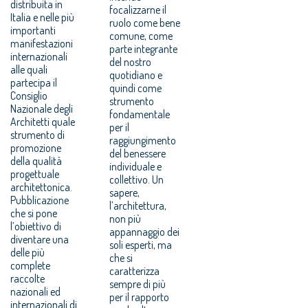
distribuita in
focalizzarne il
Italia e nelle più
ruolo come bene
importanti
comune, come
manifestazioni
parte integrante
internazionali
del nostro
alle quali
quotidiano e
partecipa il
quindi come
Consiglio
strumento
Nazionale degli
fondamentale
Architetti quale
per il
strumento di
raggiungimento
promozione
del benessere
della qualità
individuale e
progettuale
collettivo. Un
architettonica.
sapere,
Pubblicazione
l’architettura,
che si pone
non più
l’obiettivo di
appannaggio dei
diventare una
soli esperti, ma
delle più
che si
complete
caratterizza
raccolte
sempre di più
nazionali ed
per il rapporto
internazionali di