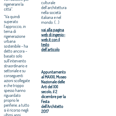
culturale
rigenerare la
dell’architettura
città”.
nella società
“Va quindi
italiana e nel
superato
mondo. (...)
l’approccio, in
vai alla pagina
tema di
web di ingenio-
rigenerazione
web.it con il
urbana
testo
sostenibile – ha
dell'articolo
detto ancora –
basato solo
sull’intervento
straordinario e
settoriale e su
Appuntamento
conseguenti
al MAXXI, Museo
azioni scollegate
Nazionale delle
e che troppo
Arti del XXI
spesso hanno
secolo, il 2
riguardato
dicembre per la
proprio le
Festa
periferie; a tutto
dell'Architetto
si è ricorso negli
2017
ultimi anni