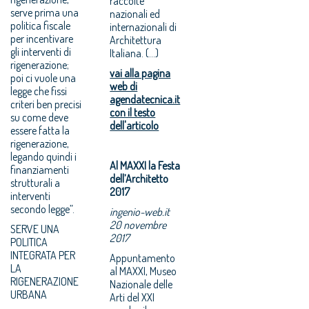
raccolte
serve prima una
nazionali ed
politica fiscale
internazionali di
per incentivare
Architettura
gli interventi di
Italiana. (...)
rigenerazione;
vai alla pagina
poi ci vuole una
web di
legge che fissi
agendatecnica.it
criteri ben precisi
con il testo
su come deve
dell'articolo
essere fatta la
rigenerazione,
legando quindi i
Al MAXXI la Festa
finanziamenti
dell’Architetto
strutturali a
2017
interventi
secondo legge”.
ingenio-web.it
20 novembre
SERVE UNA
2017
POLITICA
INTEGRATA PER
Appuntamento
LA
al MAXXI, Museo
RIGENERAZIONE
Nazionale delle
URBANA
Arti del XXI