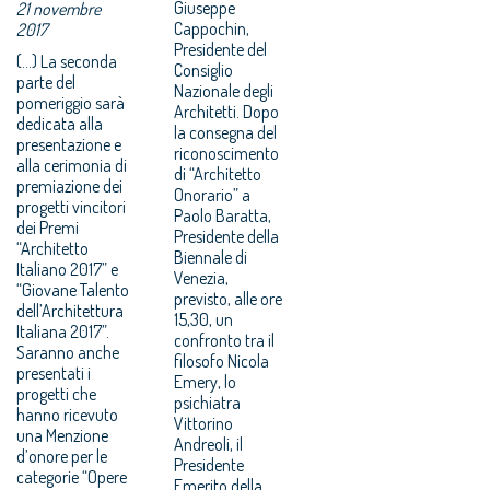
Giuseppe
21 novembre
Cappochin,
2017
Presidente del
(...) La seconda
Consiglio
parte del
Nazionale degli
pomeriggio sarà
Architetti. Dopo
dedicata alla
la consegna del
presentazione e
riconoscimento
alla cerimonia di
di “Architetto
premiazione dei
Onorario” a
progetti vincitori
Paolo Baratta,
dei Premi
Presidente della
“Architetto
Biennale di
Italiano 2017” e
Venezia,
“Giovane Talento
previsto, alle ore
dell’Architettura
15,30, un
Italiana 2017”.
confronto tra il
Saranno anche
filosofo Nicola
presentati i
Emery, lo
progetti che
psichiatra
hanno ricevuto
Vittorino
una Menzione
Andreoli, il
d’onore per le
Presidente
categorie “Opere
Emerito della