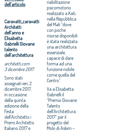
riabilitazione
dell'articolo
psicomotorio
realizzato a Katì,
nella Repubblica
Caravatti_caravatti
del Mali “dove
Architetti
con poche
dell’anno e
risorse disponibili
Elisabetta
è stata realizzata
Gabrielli Giovane
una architettura
talento
essenziale,
dell’architettura
capace di dare
architetti.com
forma ad una
3 dicembre 2017
funzione nobile
come quella del
Sono stati
Centro”.
assegnati ieri, 2
dicembre 2017,
Va a Elisabetta
in occasione
Gabrielli il
della quinta
“Premio Giovane
edizione della
Talento
Festa
dell’Architettura
dell’Architetto i
2017” per il
Premi Architetto
progetto del
Italiano 2017 e
Molo di Askim –