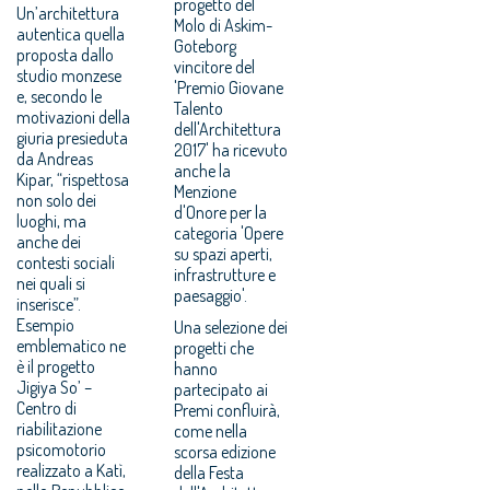
progetto del
Un’architettura
Molo di Askim-
autentica quella
Goteborg
proposta dallo
vincitore del
studio monzese
'Premio Giovane
e, secondo le
Talento
motivazioni della
dell'Architettura
giuria presieduta
2017' ha ricevuto
da Andreas
anche la
Kipar, “rispettosa
Menzione
non solo dei
d'Onore per la
luoghi, ma
categoria 'Opere
anche dei
su spazi aperti,
contesti sociali
infrastrutture e
nei quali si
paesaggio'.
inserisce”.
Esempio
Una selezione dei
emblematico ne
progetti che
è il progetto
hanno
Jigiya So’ –
partecipato ai
Centro di
Premi confluirà,
riabilitazione
come nella
psicomotorio
scorsa edizione
realizzato a Katì,
della Festa