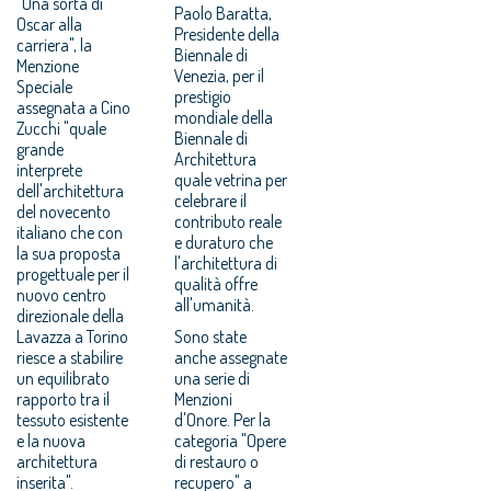
"Una sorta di
Paolo Baratta,
Oscar alla
Presidente della
carriera", la
Biennale di
Menzione
Venezia, per il
Speciale
prestigio
assegnata a Cino
mondiale della
Zucchi "quale
Biennale di
grande
Architettura
interprete
quale vetrina per
dell'architettura
celebrare il
del novecento
contributo reale
italiano che con
e duraturo che
la sua proposta
l'architettura di
progettuale per il
qualità offre
nuovo centro
all'umanità.
direzionale della
Lavazza a Torino
Sono state
riesce a stabilire
anche assegnate
un equilibrato
una serie di
rapporto tra il
Menzioni
tessuto esistente
d'Onore. Per la
e la nuova
categoria "Opere
architettura
di restauro o
inserita".
recupero" a