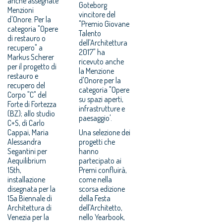
anche assegnate
Goteborg
Menzioni
vincitore del
d'Onore. Per la
"Premio Giovane
categoria "Opere
Talento
di restauro o
dell'Architettura
recupero" a
2017" ha
Markus Scherer
ricevuto anche
per il progetto di
la Menzione
restauro e
d'Onore per la
recupero del
categoria "Opere
Corpo "C" del
su spazi aperti,
Forte di Fortezza
infrastrutture e
(BZ); allo studio
paesaggio'.
C+S, di Carlo
Cappai, Maria
Una selezione dei
Alessandra
progetti che
Segantini per
hanno
Aequilibrium
partecipato ai
15th,
Premi confluirà,
installazione
come nella
disegnata per la
scorsa edizione
15a Biennale di
della Festa
Architettura di
dell'Architetto,
Venezia per la
nello Yearbook,