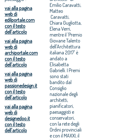
Emilio Caravatti,
vai alla pagina
Matteo
web di
Caravatti,
edilportale.com
Chiara Gugliotta,
con il testo
Elena Verri,
dell'articolo
mentre il 'Premio
Giovane Talento
vai alla pagina
dell'Architettura
web di
italiana 2017' è
archiportale.com
andato a
con il testo
Elisabetta
dell'articolo
Gabrielli. I Premi
vai alla pagina
sono stati
web di
bandito dal
passionedesign.it
Consiglio
con il testo
nazionale degli
dell'articolo
architetti,
pianificatori,
vai alla pagina
paesaggisti e
web di
conservatori,
designedoo.it
con la rete degli
con il testo
Ordini provinciali
dell'articolo
e con il MAXXI, il