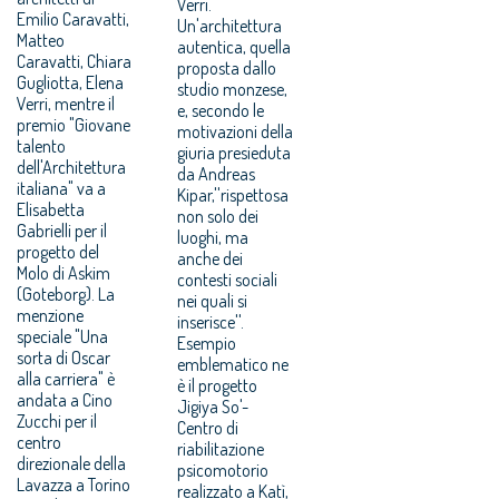
Verri.
Emilio Caravatti,
Un'architettura
Matteo
autentica, quella
Caravatti, Chiara
proposta dallo
Gugliotta, Elena
studio monzese,
Verri, mentre il
e, secondo le
premio "Giovane
motivazioni della
talento
giuria presieduta
dell'Architettura
da Andreas
italiana" va a
Kipar,''rispettosa
Elisabetta
non solo dei
Gabrielli per il
luoghi, ma
progetto del
anche dei
Molo di Askim
contesti sociali
(Goteborg). La
nei quali si
menzione
inserisce''.
speciale "Una
Esempio
sorta di Oscar
emblematico ne
alla carriera" è
è il progetto
andata a Cino
Jigiya So'-
Zucchi per il
Centro di
centro
riabilitazione
direzionale della
psicomotorio
Lavazza a Torino
realizzato a Katì,