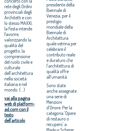
concerto con la
presidente della
rete degli Ordini
Biennale di
provinciali degli
Venezia, per il
Architetti e con
prestigio
lo stesso MAXXI,
mondiale della
la Festa intende
Biennale di
favorire,
Architettura
valorizzando la
quale vetrina per
qualità del
celebrare il
progetto, la
contributo reale
comprensione
e duraturo che
del ruolo civile e
l'architettura di
culturale
qualità offre
dell’architettura
all'umanità.
nella società
italiana e nel
Sono state
mondo. (...)
anche assegnate
una serie di
vai alla pagina
Menzioni
web di platform-
d'Onore. Per la
ad.com con il
categoria 'Opere
testo
di restauro o
dell'articolo
recupero' a
Markus Scherer