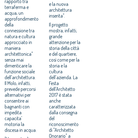
rapporto tra
e la nuova
terraferma e
architettura
acqua, un
inserita".
approfondimento
della
Il progetto
connessione tra
mostra, infatti,
natura e cultura
grande
approcciato in
attenzione per la
maniera
storia della città
architettonica"
e del quartiere,
senza mai
così come per la
dimenticare la
storia e la
funzione sociale
cultura
dell'architettura.
dell'azienda. La
Il Molo, infatti,
Festa
prevede percorsi
dell'Architetto
alternativi per
2017 è stata
consentire ai
anche
bagnanti con
caratterizzata
impedita
dalla consegna
capacita'
del
motoria la
riconoscimento
discesa in acqua.
di "Architetto
Onorario" a