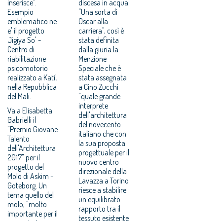
inserisce".
discesa in acqua.
Esempio
"Una sorta di
emblematico ne
Oscar alla
e' il progetto
carriera", così è
Jigiya So' -
stata definita
Centro di
dalla giuria la
riabilitazione
Menzione
psicomotorio
Speciale che è
realizzato a Kati',
stata assegnata
nella Repubblica
a Cino Zucchi
del Mali.
"quale grande
interprete
Va a Elisabetta
dell'architettura
Gabrielli il
del novecento
"Premio Giovane
italiano che con
Talento
la sua proposta
dell'Architettura
progettuale per il
2017" per il
nuovo centro
progetto del
direzionale della
Molo di Askim -
Lavazza a Torino
Goteborg. Un
riesce a stabilire
tema quello del
un equilibrato
molo, "molto
rapporto tra il
importante per il
tessuto esistente