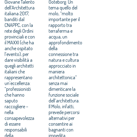
Giovane Talento
Goteborg. Un
dell’Architettura
tema quello del
italiana 2017,
molo, “molto
banditi dal
importante per il
CNAPPC, con la
rapporto tra
rete degli Ordini
terraferma e
provinciali e con
acqua, un
il MAXXI (che ha
approfondimento
anche ospitato
della
l’evento), per
connessione tra
dare visibilità a
natura e cultura
quegli architetti
approcciato in
italiani che
maniera
rappresentano
architettonica”
un’eccellenza:
senza mai
“professionisti
dimenticare la
che hanno
funzione sociale
saputo
dell’architettura.
raccogliere –
Il Molo, infatti,
nella
prevede percorsi
consapevolezza
alternativi per
di essere
consentire ai
responsabili
bagnanti con
della
impedita