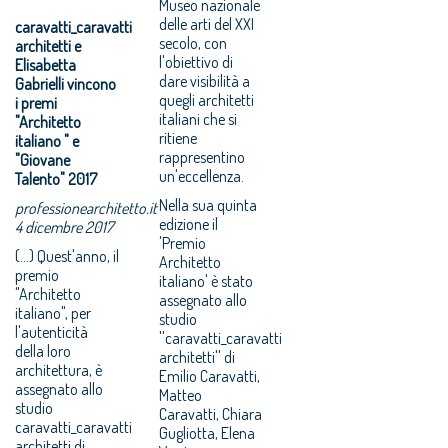
Museo nazionale
delle arti del XXI
caravatti_caravatti
secolo, con
architetti e
l'obiettivo di
Elisabetta
dare visibilità a
Gabrielli vincono
quegli architetti
i premi
italiani che si
"Architetto
ritiene
italiano " e
rappresentino
"Giovane
un'eccellenza.
Talento" 2017
Nella sua quinta
professionearchitetto.it
edizione il
4 dicembre 2017
'Premio
(...) Quest'anno, il
Architetto
premio
italiano' è stato
"Architetto
assegnato allo
italiano", per
studio
l'autenticità
''caravatti_caravatti
della loro
architetti'' di
architettura, è
Emilio Caravatti,
assegnato allo
Matteo
studio
Caravatti, Chiara
caravatti_caravatti
Gugliotta, Elena
architetti di