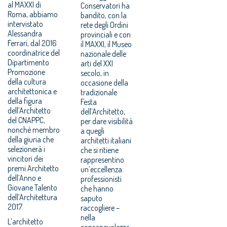
al MAXXI di
Conservatori ha
Roma, abbiamo
bandito, con la
intervistato
rete degli Ordini
Alessandra
provinciali e con
Ferrari, dal 2016
il MAXXI, il Museo
coordinatrice del
nazionale delle
Dipartimento
arti del XXI
Promozione
secolo, in
della cultura
occasione della
architettonica e
tradizionale
della figura
Festa
dell’Architetto
dell’Architetto,
del CNAPPC,
per dare visibilità
nonché membro
a quegli
della giuria che
architetti italiani
selezionerà i
che si ritiene
vincitori dei
rappresentino
premi Architetto
un’eccellenza:
dell’Anno e
professionisti
Giovane Talento
che hanno
dell’Architettura
saputo
2017.
raccogliere –
nella
L’architetto
consapevolezza