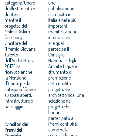
categoria 'Opere
una
di allestimento o
pubblicazione
di interni';
distribuita in
mentre il
Italia e nelle più
progetto del
importanti
Molo di Askim-
manifestazioni
Goteborg
internazionali
vincitore del
alle quali
"Premio Giovane
partecipa il
Talento
Consiglio
dell'Architettura
Nazionale degli
2017" ha
Architetti quale
ricevuto anche
strumento di
la Menzione
promozione
d'Onore per la
della qualità
categoria "Opere
progettuale
su spazi aperti,
architettonica. Una
infrastrutture e
selezione dei
paesaggio'.
progetti che
hanno
partecipato ai
Premi confluirà,
I vincitori dei
come nella
Premi del
scorsa edizione
Consiglio