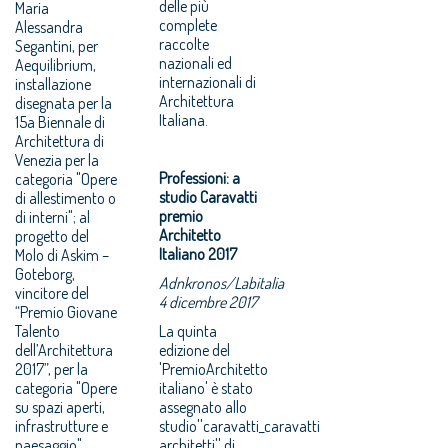
delle più
Maria
complete
Alessandra
raccolte
Segantini, per
nazionali ed
Aequilibrium,
internazionali di
installazione
Architettura
disegnata per la
Italiana.
15a Biennale di
Architettura di
Venezia per la
Professioni: a
categoria "Opere
studio Caravatti
di allestimento o
premio
di interni"; al
Architetto
progetto del
Italiano 2017
Molo di Askim –
Goteborg,
Adnkronos/Labitalia
vincitore del
4 dicembre 2017
“Premio Giovane
Talento
La quinta
dell’Architettura
edizione del
2017”, per la
'PremioArchitetto
categoria "Opere
italiano' è stato
su spazi aperti,
assegnato allo
infrastrutture e
studio''caravatti_caravatti
paesaggio".
architetti'' di