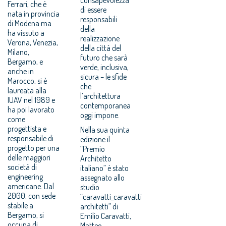
Ferrari, che è
di essere
nata in provincia
responsabili
di Modena ma
della
ha vissuto a
realizzazione
Verona, Venezia,
della città del
Milano,
futuro che sarà
Bergamo, e
verde, inclusiva,
anche in
sicura – le sfide
Marocco, si è
che
laureata alla
l’architettura
IUAV nel 1989 e
contemporanea
ha poi lavorato
oggi impone.
come
progettista e
Nella sua quinta
responsabile di
edizione il
progetto per una
“Premio
delle maggiori
Architetto
società di
italiano” è stato
engineering
assegnato allo
americane. Dal
studio
2000, con sede
“caravatti_caravatti
stabile a
architetti” di
Bergamo, si
Emilio Caravatti,
occupa di
Matteo