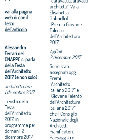
“caravatti_caravatti
(...)
architetti”. Va a
vai alla pagina
Elisabetta
web di con il
Gabrielli il
testo
“Premio Giovane
dell'articolo
Talento
dell’Architettura
2017”
Alessandra
AgCult
Ferrari del
2 dicembre 2017
CNAPPC ci parla
della Festa
Sono stati
dell’Architetto
assegnati oggi i
2017 (e non solo)
Premi
“Architetto
architetti.com
italiano 2017” e
1 dicembre 2017
“Giovane Talento
In vista della
dell’Architettura
Festa
italiana 2017”
dell’Architetto
che il Consiglio
2017, in
Nazionale degli
programma per
Architetti,
domani, 2
Pianificatori,
dicembre 2017,
Paesaggisti e