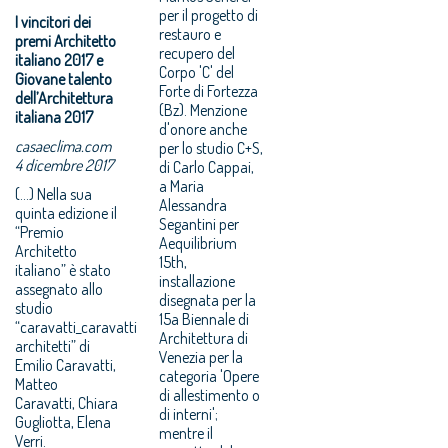
per il progetto di
I vincitori dei
restauro e
premi Architetto
recupero del
italiano 2017 e
Corpo 'C' del
Giovane talento
Forte di Fortezza
dell’Architettura
(Bz). Menzione
italiana 2017
d'onore anche
casaeclima.com
per lo studio C+S,
4 dicembre 2017
di Carlo Cappai,
a Maria
(...) Nella sua
Alessandra
quinta edizione il
Segantini per
“Premio
Aequilibrium
Architetto
15th,
italiano” è stato
installazione
assegnato allo
disegnata per la
studio
15a Biennale di
“caravatti_caravatti
Architettura di
architetti” di
Venezia per la
Emilio Caravatti,
categoria 'Opere
Matteo
di allestimento o
Caravatti, Chiara
di interni';
Gugliotta, Elena
mentre il
Verri.