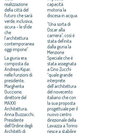
realizzazione
capacità
della città del
motoria la
futuro che sarà
discesa in acqua.
verde, inclusiva,
“Una sorta di
sicura – le sfide
Oscar alla
che
carriera”, così è
l’architettura
stata definita
contemporanea
dalla giuria la
oggi impone”.
Menzione
La giuria era
Speciale che è
composta da
stata assegnata
Andreas Kipar,
a Cino Zucchi
nelle funzioni di
“quale grande
presidente,
interprete
Margherita
dell’architettura
Guccione,
del novecento
direttore del
italiano che con
MAXXI
la sua proposta
Architettura,
progettuale per il
Anna Buzzacchi,
nuovo centro
Presidente
direzionale della
dell’Ordine degli
Lavazza a Torino
Architetti di
riesce a stabilire