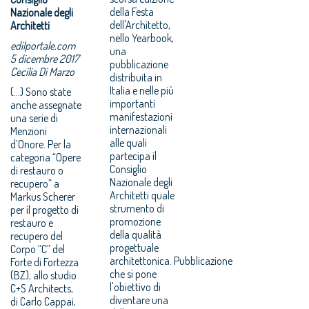
della Festa
Nazionale degli
dell'Architetto,
Architetti
nello Yearbook,
edilportale.com
una
5 dicembre 2017
pubblicazione
Cecilia Di Marzo
distribuita in
Italia e nelle più
(...) Sono state
importanti
anche assegnate
manifestazioni
una serie di
internazionali
Menzioni
alle quali
d’Onore. Per la
partecipa il
categoria “Opere
Consiglio
di restauro o
Nazionale degli
recupero” a
Architetti quale
Markus Scherer
strumento di
per il progetto di
promozione
restauro e
della qualità
recupero del
progettuale
Corpo “C” del
architettonica. Pubblicazione
Forte di Fortezza
che si pone
(BZ); allo studio
l'obiettivo di
C+S Architects,
diventare una
di Carlo Cappai,