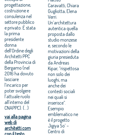
progettazione,
Caravatti, Chiara
costruzione e
Gugliotta, Elena
consulenza nel
Verri.
settore pubblico
Un’architettura
e privato. È stata
autentica quella
la prima
proposta dallo
presidente
studio monzese
donna
e, secondo le
dell’Ordine degli
motivazioni della
Architetti PPC
giuria presieduta
della Provincia di
da Andreas
Bergamo (nel
Kipar, “rispettosa
2016 ha dovuto
non solo dei
lasciare
luoghi, ma
l’incarico per
anche dei
poter svolgere
contesti sociali
l’attuale ruolo
nei quali si
all’interno del
inserisce”.
CNAPPC). (...)
Esempio
emblematico ne
vai alla pagina
è il progetto
web di
Jigiya So’ –
architetti.com
Centro di
con il testo