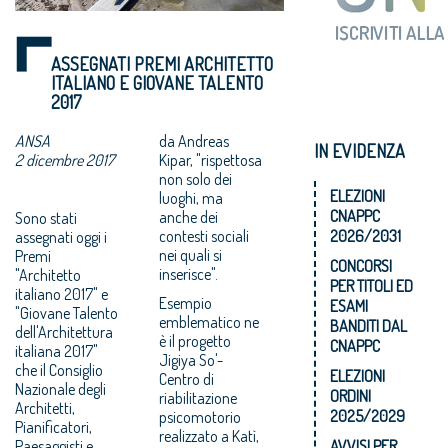
ASSEGNATI PREMI ARCHITETTO
ITALIANO E GIOVANE TALENTO
2017
ANSA
da Andreas
IN EVIDENZA
2 dicembre 2017
Kipar, "rispettosa
non solo dei
ELEZIONI
luoghi, ma
CNAPPC
anche dei
Sono stati
contesti sociali
2026/2031
assegnati oggi i
nei quali si
Premi
CONCORSI
inserisce".
"Architetto
PER TITOLI ED
italiano 2017" e
Esempio
ESAMI
"Giovane Talento
emblematico ne
BANDITI DAL
dell'Architettura
è il progetto
CNAPPC
italiana 2017"
Jigiya So'-
che il Consiglio
ELEZIONI
Centro di
Nazionale degli
ORDINI
riabilitazione
Architetti,
2025/2029
psicomotorio
Pianificatori,
realizzato a Katì,
Paesaggisti e
AVVISI PER