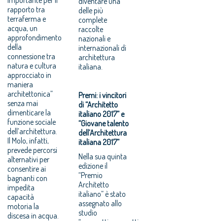
diventare una
rapporto tra
delle più
terraferma e
complete
acqua, un
raccolte
approfondimento
nazionali e
della
internazionali di
connessione tra
architettura
natura e cultura
italiana.
approcciato in
maniera
architettonica”
Premi: i vincitori
senza mai
di “Architetto
dimenticare la
italiano 2017” e
funzione sociale
“Giovane talento
dell’architettura.
dell’Architettura
Il Molo, infatti,
italiana 2017”
prevede percorsi
Nella sua quinta
alternativi per
edizione il
consentire ai
“Premio
bagnanti con
Architetto
impedita
italiano” è stato
capacità
assegnato allo
motoria la
studio
discesa in acqua.