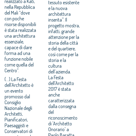
realizzato a Katì,
tessuto esistente
nella Repubblica
e la nuova
del Mali “dove
architettura
con poche
inserita''. Il
risorse disponibili
progetto mostra,
è stata realizzata
infatti, grande
una architettura
attenzione per la
essenziale,
storia della città
capace di dare
e del quartiere,
forma ad una
così come per la
funzione nobile
storia e la
come quella del
cultura
Centro”.
dell'azienda.
La Festa
(...) La Festa
dell'Architetto
dell’Architetto è
2017 è stata
un evento
anche
promosso dal
caratterizzata
Consiglio
dalla consegna
Nazionale degli
del
Architetti,
riconoscimento
Pianificatori,
di 'Architetto
Paesaggisti e
Onorario' a
Conservatori di
Paolo Baratta,