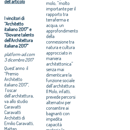
dell'articolo
molo, ''molto
importante per il
rapporto tra
I vincitori di
terraferma e
“Architetto
acqua, un
italiano 2017” e
approfondimento
“Giovane talento
della
dell’Architettura
connessione tra
italiana 2017”
natura e cultura
approcciato in
platform-ad.com
maniera
3 dicembre 2017
architettonica''
Quest’anno il
senza mai
“Premio
dimenticare la
Architetto
funzione sociale
italiano 2017”,
dell'architettura.
l’oscar
Il Molo, infatti,
dell’architettura,
prevede percorsi
va allo studio
alternativi per
Caravatti
consentire ai
Caravatti
bagnanti con
Architetti di
impedita
Emilio Caravatti,
capacità
Matteo
motoria la