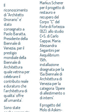
Markus Scherer
Il
per il progetto di
riconoscimento
restauro e
di "Architetto
recupero del
Onorario" e'
Corpo "C" del
stato
Forte di Fortezza
consegnato a
(BZ); allo studio
Paolo Baratta,
C+S, di Carlo
Presidente della
Cappai, Maria
Biennale di
Alessandra
Venezia, per il
Segantini per
prestigio
Aequilibrium
mondiale della
15th,
Biennale di
installazione
Architettura
disegnata per la
quale vetrina per
15a Biennale di
celebrare il
Architettura di
contributo reale
Venezia per la
e duraturo che
categoria 'Opere
l'architettura di
di allestimento o
qualita' offre
di interni'.
all'umanita'.
Il progetto del
Sono state
Molo di Askim-