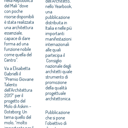
nella Repubblica
dell'Architetto,
del Mali “dove
nello Yearbook,
con poche
una
risorse disponibili
pubblicazione
è stata realizzata
distribuita in
una architettura
Italia e nelle più
essenziale,
importanti
capace di dare
manifestazioni
forma ad una
internazionali
funzione nobile
alle quali
come quella del
partecipa il
Centro”.
Consiglio
nazionale degli
Va a Elisabetta
architetti quale
Gabrielli il
strumento di
“Premio Giovane
promozione
Talento
della qualità
dell’Architettura
progettuale
2017” per il
architettonica.
progetto del
Molo di Askim –
Goteborg. Un
Pubblicazione
tema quello del
che si pone
molo, “molto
l'obiettivo di
importante per il