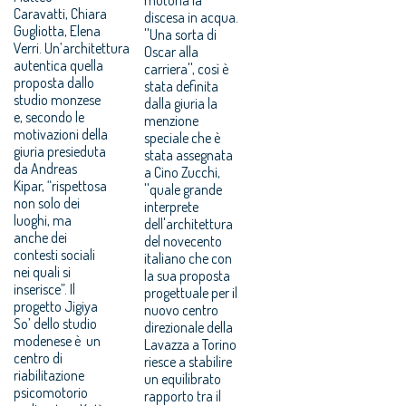
Caravatti, Chiara
discesa in acqua.
Gugliotta, Elena
''Una sorta di
Verri. Un’architettura
Oscar alla
autentica quella
carriera'', così è
proposta dallo
stata definita
studio monzese
dalla giuria la
e, secondo le
menzione
motivazioni della
speciale che è
giuria presieduta
stata assegnata
da Andreas
a Cino Zucchi,
Kipar, “rispettosa
''quale grande
non solo dei
interprete
luoghi, ma
dell'architettura
anche dei
del novecento
contesti sociali
italiano che con
nei quali si
la sua proposta
inserisce”. Il
progettuale per il
progetto Jigiya
nuovo centro
So’ dello studio
direzionale della
modenese è un
Lavazza a Torino
centro di
riesce a stabilire
riabilitazione
un equilibrato
psicomotorio
rapporto tra il