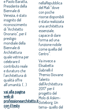
e Paolo Baratta,
nellaRepubblica
Presidente della
del Mali ''dove
Biennale di
con poche
Venezia, è stato
risorse disponibili
insignito del
è stata realizzata
riconoscimento
una architettura
di "Architetto
essenziale,
Onorario", per il
capace di dare
prestigio
forma ad una
mondiale della
funzione nobile
Biennale di
come quella del
Architettura
Centro''.
quale vetrina per
Va invece a
celebrare il
Elisabetta
contributo reale
Gabrielli il
e duraturo che
'Premio Giovane
l'architettura di
Talento
qualità offre
dell'Architettura
all'umanità. (...)
2017' per il
vai alla pagina
progetto del
web di
Molo di Askim-
professionearchitetto.it
Goteborg .Un
con il testo
tema- quello del