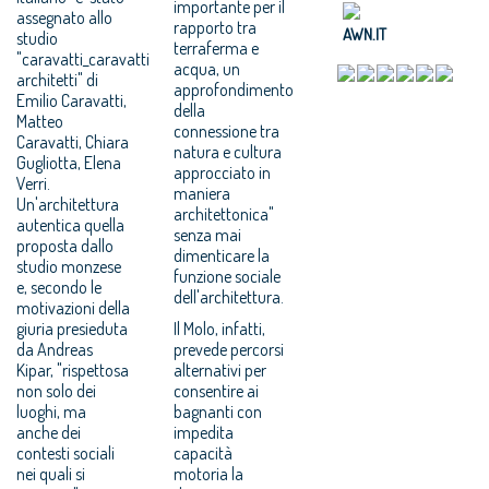
importante per il
assegnato allo
rapporto tra
AWN.IT
studio
terraferma e
"caravatti_caravatti
acqua, un
architetti" di
approfondimento
Emilio Caravatti,
della
Matteo
connessione tra
Caravatti, Chiara
natura e cultura
Gugliotta, Elena
approcciato in
Verri.
maniera
Un'architettura
architettonica"
autentica quella
senza mai
proposta dallo
dimenticare la
studio monzese
funzione sociale
e, secondo le
dell'architettura.
motivazioni della
giuria presieduta
Il Molo, infatti,
da Andreas
prevede percorsi
Kipar, "rispettosa
alternativi per
non solo dei
consentire ai
luoghi, ma
bagnanti con
anche dei
impedita
contesti sociali
capacità
nei quali si
motoria la