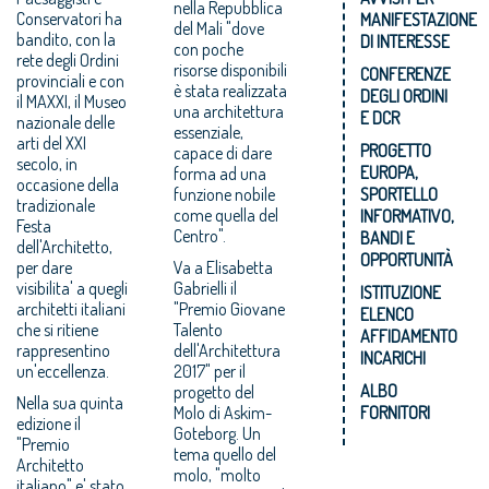
nella Repubblica
Conservatori ha
MANIFESTAZIONE
del Mali "dove
bandito, con la
DI INTERESSE
con poche
rete degli Ordini
risorse disponibili
CONFERENZE
provinciali e con
è stata realizzata
DEGLI ORDINI
il MAXXI, il Museo
una architettura
E DCR
nazionale delle
essenziale,
arti del XXI
PROGETTO
capace di dare
secolo, in
EUROPA,
forma ad una
occasione della
funzione nobile
SPORTELLO
tradizionale
come quella del
INFORMATIVO,
Festa
Centro".
BANDI E
dell'Architetto,
OPPORTUNITÀ
per dare
Va a Elisabetta
visibilita' a quegli
Gabrielli il
ISTITUZIONE
architetti italiani
"Premio Giovane
ELENCO
che si ritiene
Talento
AFFIDAMENTO
rappresentino
dell'Architettura
INCARICHI
un'eccellenza.
2017" per il
ALBO
progetto del
Nella sua quinta
Molo di Askim-
FORNITORI
edizione il
Goteborg. Un
"Premio
tema quello del
Architetto
molo, "molto
italiano" e' stato