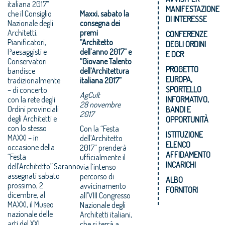
italiana 2017”
MANIFESTAZIONE
che il Consiglio
Maxxi, sabato la
DI INTERESSE
Nazionale degli
consegna dei
Architetti,
premi
CONFERENZE
Pianificatori,
“Architetto
DEGLI ORDINI
Paesaggisti e
dell’anno 2017” e
E DCR
Conservatori
“Giovane Talento
PROGETTO
bandisce
dell’Architettura
EUROPA,
tradizionalmente
italiana 2017”
SPORTELLO
– di concerto
AgCult
con la rete degli
INFORMATIVO,
28 novembre
Ordini provinciali
BANDI E
2017
degli Architetti e
OPPORTUNITÀ
con lo stesso
Con la “Festa
ISTITUZIONE
MAXXI – in
dell’Architetto
ELENCO
occasione della
2017” prenderà
AFFIDAMENTO
“Festa
ufficialmente il
INCARICHI
dell’Architetto”.Saranno
via l’intenso
assegnati sabato
percorso di
ALBO
prossimo, 2
avvicinamento
FORNITORI
dicembre, al
all’VIII Congresso
MAXXI, il Museo
Nazionale degli
nazionale delle
Architetti italiani,
arti del XXI
che si terrà a