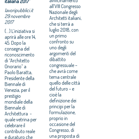
avvicinamento
italiana 2017”
all’VIII Congresso
lavoripubblici.it
Nazionale degli
29 novembre
Architetti italiani,
2017
che si terrà a
luglio 2018, con
(...) L’iniziativa si
un primo
aprirà alle ore 14,
confronto su
45. Dopo la
uno degli
consegna del
argomenti del
riconoscimento
dibattito
di “Architetto
congressuale –
Onorario” a
che avrà come
Paolo Baratta,
tema centrale
Presidente della
quello delle città
Biennale di
del futuro – e
Venezia, per il
cioè la
prestigio
definizione dei
mondiale della
principi per la
Biennale di
formulazione,
Architettura -
proprio in
quale vetrina per
occasione del
celebrare il
Congresso, di
contributo reale
una proposta di
e duraturo che