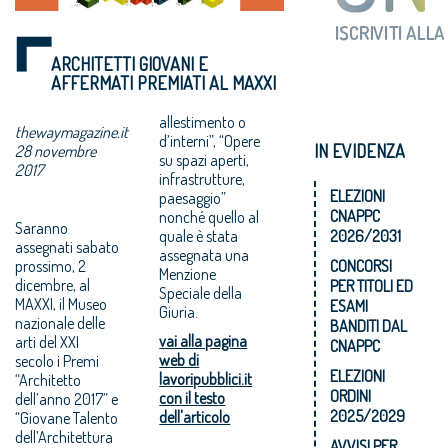
ARCHITETTI GIOVANI E
AFFERMATI PREMIATI AL MAXXI
allestimento o
thewaymagazine.it
d’interni”, “Opere
IN EVIDENZA
28 novembre
su spazi aperti,
2017
infrastrutture,
ELEZIONI
paesaggio”
CNAPPC
nonché quello al
Saranno
quale è stata
2026/2031
assegnati sabato
assegnata una
prossimo, 2
CONCORSI
Menzione
dicembre, al
PER TITOLI ED
Speciale della
MAXXI, il Museo
ESAMI
Giuria.
nazionale delle
BANDITI DAL
vai alla pagina
arti del XXI
CNAPPC
web di
secolo i Premi
ELEZIONI
lavoripubblici.it
“Architetto
ORDINI
con il testo
dell’anno 2017” e
2025/2029
dell'articolo
“Giovane Talento
dell’Architettura
AVVISI PER