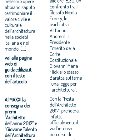
alle ore 15,30, un
nelle loro opere
confronto tra il
abbiano saputo
filosofo Nicola
testimoniare il
Emery, lo
valore civile e
psichiatra
culturale
Vittorino
dell’architettura
Andreoli, il
nella società
Presidente
italiana e nel
Emerito della
mondo. (...)
Corte
vai alla pagina
Costituzionale,
web di
Giovanni Maria
guidaedilizia.it
Flick e lo stesso
con il testo
Baratta sul tema
dell'articolo
“una legge per
l’architettura”.
Con la “Festa
Al MAXXI la
dell’Architetto
consegna dei
2017” prenderà,
premi
infatti,
“Architetto
ufficialmente il
dell’anno 2017” e
via l’intenso
“Giovane Talento
percorso di
dell’Architettura