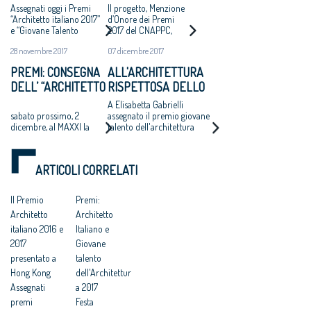
ITALIANO 2017” E
RECUPERO DEL
Assegnati oggi i Premi
Il progetto, Menzione
“GIOVANE TALENTO
CORPO C DEL
“Architetto italiano 2017”
d’Onore dei Premi
e “Giovane Talento
2017 del CNAPPC,
DELL’ARCHITETTURA
FORTE
dell’Architettura italiana
restituisce un volume
ITALIANA 2017”
28 novembre 2017
07 dicembre 2017
2017” che il Consiglio
distrutto per
Nazionale degli Architetti,
realizzare una galleria
PREMI: CONSEGNA
ALL'ARCHITETTURA
Pianificatori, Paesaggisti e
della SS12
DELL’ “ARCHITETTO
RISPETTOSA DELLO
Conservatori ha bandito,
con la rete degli Ordini
DELL’ANNO 2017” E
STUDIO
A Elisabetta Gabrielli
provinciali e con il MAXXI
DEL “GIOVANE
CARAVATTI_CARAVATTI
sabato prossimo, 2
assegnato il premio giovane
dicembre, al MAXXI la
talento dell'architettura
TALENTO
IL PREMIO
“Festa dell’Architetto
2017 per il progetto del
DELL’ARCHITETTURA
ARCHITETTO ITALIANO
2017” – verso l’VIII
Molo di Askim-Goteborg
ITALIANA 2017”
Congresso degli
ARTICOLI CORRELATI
Architetti italiani
Il Premio
Premi:
Architetto
Architetto
italiano 2016 e
Italiano e
2017
Giovane
presentato a
talento
Hong Kong
dell'Architettur
Assegnati
a 2017
premi
Festa